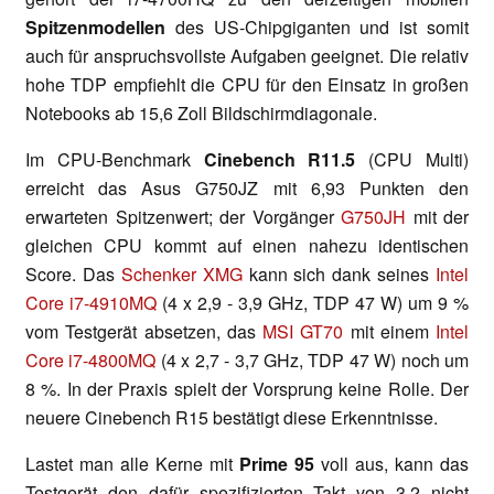
Spitzenmodellen
des US-Chipgiganten und ist somit
auch für anspruchsvollste Aufgaben geeignet. Die relativ
hohe TDP empfiehlt die CPU für den Einsatz in großen
Notebooks ab 15,6 Zoll Bildschirmdiagonale.
Im CPU-Benchmark
Cinebench R11.5
(CPU Multi)
erreicht das Asus G750JZ mit 6,93 Punkten den
erwarteten Spitzenwert; der Vorgänger
G750JH
mit der
gleichen CPU kommt auf einen nahezu identischen
Score. Das
Schenker XMG
kann sich dank seines
Intel
Core i7-4910MQ
(4 x 2,9 - 3,9 GHz, TDP 47 W) um 9 %
vom Testgerät absetzen, das
MSI GT70
mit einem
Intel
Core i7-4800MQ
(4 x 2,7 - 3,7 GHz, TDP 47 W) noch um
8 %. In der Praxis spielt der Vorsprung keine Rolle. Der
neuere Cinebench R15 bestätigt diese Erkenntnisse.
Lastet man alle Kerne mit
Prime 95
voll aus, kann das
Testgerät den dafür spezifizierten Takt von 3,2 nicht