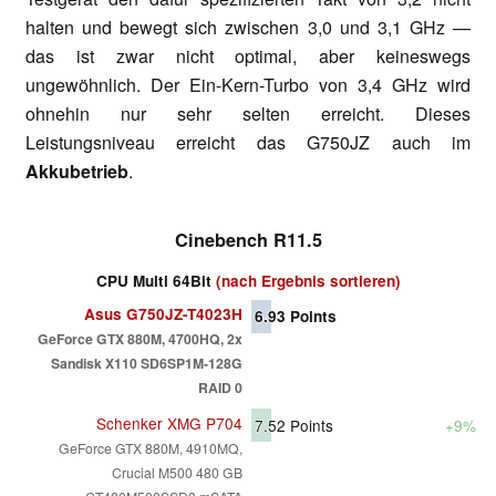
halten und bewegt sich zwischen 3,0 und 3,1 GHz —
das ist zwar nicht optimal, aber keineswegs
ungewöhnlich. Der Ein-Kern-Turbo von 3,4 GHz wird
ohnehin nur sehr selten erreicht. Dieses
Leistungsniveau erreicht das G750JZ auch im
Akkubetrieb
.
Cinebench R11.5
CPU Multi 64Bit
(nach Ergebnis sortieren)
Asus G750JZ-T4023H
6.93
Points
GeForce GTX 880M, 4700HQ, 2x
Sandisk X110 SD6SP1M-128G
RAID 0
Schenker XMG P704
7.52
Points
+9%
GeForce GTX 880M, 4910MQ,
Crucial M500 480 GB