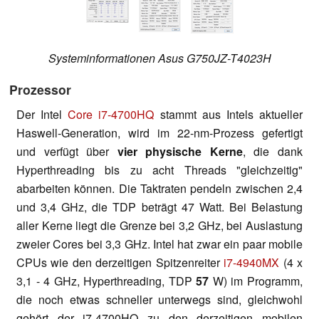
Systeminformationen Asus G750JZ-T4023H
Prozessor
Der Intel
Core i7-4700HQ
stammt aus Intels aktueller
Haswell-Generation, wird im 22-nm-Prozess gefertigt
und verfügt über
vier physische Kerne
, die dank
Hyperthreading bis zu acht Threads "gleichzeitig"
abarbeiten können. Die Taktraten pendeln zwischen 2,4
und 3,4 GHz, die TDP beträgt 47 Watt. Bei Belastung
aller Kerne liegt die Grenze bei 3,2 GHz, bei Auslastung
zweier Cores bei 3,3 GHz. Intel hat zwar ein paar mobile
CPUs wie den derzeitigen Spitzenreiter
i7-4940MX
(4 x
3,1 - 4 GHz, Hyperthreading, TDP
57
W) im Programm,
die noch etwas schneller unterwegs sind, gleichwohl
gehört der i7-4700HQ zu den derzeitigen mobilen