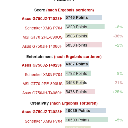
Score
(nach Ergebnis sortieren)
5746
Points
Asus G750JZ-T4023H
6220
Points
+8%
Schenker XMG P704
3566
Points
-38%
MSI GT70 2PE-890US
5838
Points
+2%
Asus G750JH-T4080H
Entertainment
(nach Ergebnis sortieren)
4387
Points
Asus G750JZ-T4023H
4792
Points
+9%
Schenker XMG P704
3456
Points
-21%
MSI GT70 2PE-890US
5478
Points
+25%
Asus G750JH-T4080H
Creativity
(nach Ergebnis sortieren)
10039
Points
Asus G750JZ-T4023H
10503
Points
+5%
Schenker XMG P704