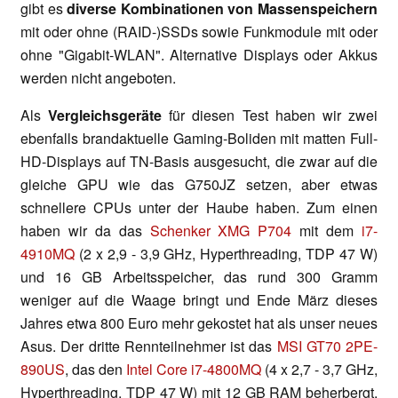
gibt es
diverse Kombinationen von Massenspeichern
mit oder ohne (RAID-)SSDs sowie Funkmodule mit oder
ohne "Gigabit-WLAN". Alternative Displays oder Akkus
werden nicht angeboten.
Als
Vergleichsgeräte
für diesen Test haben wir zwei
ebenfalls brandaktuelle Gaming-Boliden mit matten Full-
HD-Displays auf TN-Basis ausgesucht, die zwar auf die
gleiche GPU wie das G750JZ setzen, aber etwas
schnellere CPUs unter der Haube haben. Zum einen
haben wir da das
Schenker XMG P704
mit dem
i7-
4910MQ
(2 x 2,9 - 3,9 GHz, Hyperthreading, TDP 47 W)
und 16 GB Arbeitsspeicher, das rund 300 Gramm
weniger auf die Waage bringt und Ende März dieses
Jahres etwa 800 Euro mehr gekostet hat als unser neues
Asus. Der dritte Rennteilnehmer ist das
MSI GT70 2PE-
890US
, das den
Intel Core i7-4800MQ
(4 x 2,7 - 3,7 GHz,
Hyperthreading, TDP 47 W) mit 12 GB RAM beherbergt,