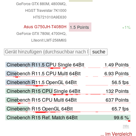
GeForce GTX 880M, 4800MQ,
HGST Travelstar 7K1000
HTS721010A9E630
Asus G750JH-T4080H
1.5
Points
+1%
GeForce GTX 780M, 4700HQ,
Liteonit LMT-256M6S
Cinebench R11.5 CPU Single 64Bit
1.49 Points
Cinebench R11.5 CPU Multi 64Bit
6.93 Points
Cinebench R11.5 OpenGL 64Bit
56.5 fps
Cinebench R15 CPU Single 64Bit
132 Points
Cinebench R15 CPU Multi 64Bit
637 Points
Cinebench R15 OpenGL 64Bit
65.7 fps
Cinebench R15 Ref. Match 64Bit
99.6 %
Hilfe
... im Vergleich