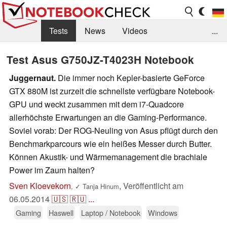
Tests
News
Videos
...
Benchmarks & Tech
Externe Tests
Test Asus G750JZ-T4023H Notebook
Kaufberatung
Deals
Suche
Jobs
Juggernaut.
Die immer noch Kepler-basierte GeForce
GTX 880M ist zurzeit die schnellste verfügbare Notebook-
Forum
GPU und weckt zusammen mit dem i7-Quadcore
allerhöchste Erwartungen an die Gaming-Performance.
Soviel vorab: Der ROG-Neuling von Asus pflügt durch den
Benchmarkparcours wie ein heißes Messer durch Butter.
Können Akustik- und Wärmemanagement die brachiale
Power im Zaum halten?
Sven Kloevekorn
,
Veröffentlicht am
,
✓
Tanja Hinum
06.05.2014
🇺🇸
🇷🇺
...
Gaming
Haswell
Laptop / Notebook
Windows