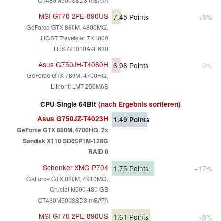
CT480M500SSD3 mSATA
MSI GT70 2PE-890US
7.45
Points
+8%
GeForce GTX 880M, 4800MQ,
HGST Travelstar 7K1000
HTS721010A9E630
Asus G750JH-T4080H
6.96
Points
0%
GeForce GTX 780M, 4700HQ,
Liteonit LMT-256M6S
CPU Single 64Bit
(nach Ergebnis sortieren)
Asus G750JZ-T4023H
1.49
Points
GeForce GTX 880M, 4700HQ, 2x
Sandisk X110 SD6SP1M-128G
RAID 0
Schenker XMG P704
1.75
Points
+17%
GeForce GTX 880M, 4910MQ,
Crucial M500 480 GB
CT480M500SSD3 mSATA
MSI GT70 2PE-890US
1.61
Points
+8%