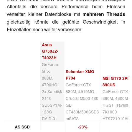
Allenfalls die bessere Performance beim Einlesen
verteilter, kleiner Datenblöcke mit
mehreren Threads
gleichzeitig könnte die gefühlte Geschwindigkeit in
Einzelfällen noch weiter verbessern.
Asus
G750JZ-
T4023H
GeForce
GTX
Schenker XMG
880M,
P704
MSI GT70 2PE-
4700HQ,
GeForce GTX
890US
2x Sandisk
880M, 4910MQ,
GeForce GTX
X110
Crucial M500 480
880M, 4800MQ
SD6SP1M-
GB
HGST Travelsta
128G
CT480M500SSD3
7K1000
RAID 0
mSATA
HTS721010A9
AS SSD
-23%