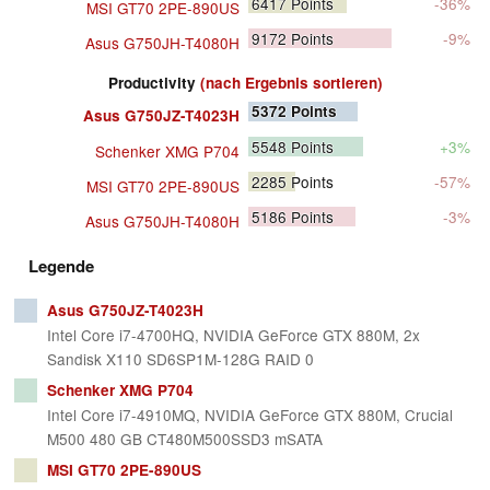
6417
Points
-36%
MSI GT70 2PE-890US
9172
Points
-9%
Asus G750JH-T4080H
Productivity
(nach Ergebnis sortieren)
5372
Points
Asus G750JZ-T4023H
5548
Points
+3%
Schenker XMG P704
2285
Points
-57%
MSI GT70 2PE-890US
5186
Points
-3%
Asus G750JH-T4080H
Legende
Asus G750JZ-T4023H
Intel Core i7-4700HQ, NVIDIA GeForce GTX 880M, 2x
Sandisk X110 SD6SP1M-128G RAID 0
Schenker XMG P704
Intel Core i7-4910MQ, NVIDIA GeForce GTX 880M, Crucial
M500 480 GB CT480M500SSD3 mSATA
MSI GT70 2PE-890US