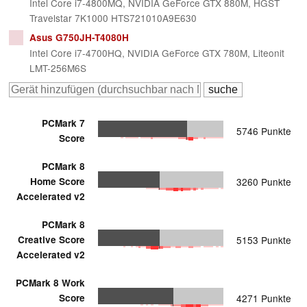
Intel Core i7-4800MQ, NVIDIA GeForce GTX 880M, HGST
Travelstar 7K1000 HTS721010A9E630
Asus G750JH-T4080H
Intel Core i7-4700HQ, NVIDIA GeForce GTX 780M, Liteonit
LMT-256M6S
PCMark 7
5746 Punkte
Score
PCMark 8
Home Score
3260 Punkte
Accelerated v2
PCMark 8
Creative Score
5153 Punkte
Accelerated v2
PCMark 8 Work
Score
4271 Punkte