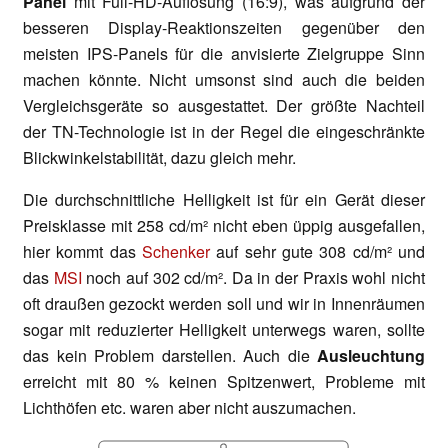
Panel
mit Full-HD-Auflösung (16:9), was aufgrund der
besseren Display-Reaktionszeiten gegenüber den
meisten IPS-Panels für die anvisierte Zielgruppe Sinn
machen könnte. Nicht umsonst sind auch die beiden
Vergleichsgeräte so ausgestattet. Der größte Nachteil
der TN-Technologie ist in der Regel die eingeschränkte
Blickwinkelstabilität, dazu gleich mehr.
Die durchschnittliche Helligkeit ist für ein Gerät dieser
Preisklasse mit 258 cd/m² nicht eben üppig ausgefallen,
hier kommt das
Schenker
auf sehr gute 308 cd/m² und
das
MSI
noch auf 302 cd/m². Da in der Praxis wohl nicht
oft draußen gezockt werden soll und wir in Innenräumen
sogar mit reduzierter Helligkeit unterwegs waren, sollte
das kein Problem darstellen. Auch die
Ausleuchtung
erreicht mit 80 % keinen Spitzenwert, Probleme mit
Lichthöfen etc. waren aber nicht auszumachen.