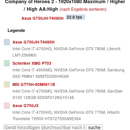
Company of Heroes 2 - 1920x1080 Maximum / Higher
/ High AA:High
(nach Ergebnis sortieren)
22.8
fps
Asus G750JH-T4080H
Legende
Asus G750JH-T4080H
Intel Core i7-4700HQ, NVIDIA GeForce GTX 780M, Liteonit
LMT-256M6S
Schenker XMG P703
Intel Core i7-4900MQ, NVIDIA GeForce GTX 780M, Samsung
SSD PM841 MZMTD256HAGM
MSI GT70H-80M4811B
Intel Core i7-4700MQ, NVIDIA GeForce GTX 780M, SanDisk
X100 128GB SD5SF2128G1014E
Asus G750JX
Intel Core i7-4700HQ, NVIDIA GeForce GTX 770M, Hitachi
Travelstar 7K500 HTS727550A9E364