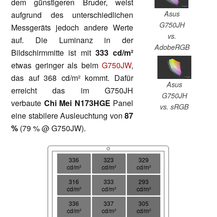
dem günstigeren Bruder, weist
Asus
aufgrund des unterschiedlichen
G750JH
Messgeräts jedoch andere Werte
vs.
auf. Die Luminanz in der
AdobeRGB
Bildschirmmitte ist mit
333 cd/m²
etwas geringer als beim
G750JW
,
das auf 368 cd/m² kommt. Dafür
Asus
erreicht das im G750JH
G750JH
verbaute
Chi Mei N173HGE
Panel
vs. sRGB
eine stabilere Ausleuchtung von
87
%
(79 % @ G750JW).
336
323
329
cd/m²
cd/m²
cd/m²
316
333
293
cd/m²
cd/m²
cd/m²
336
337
305
cd/m²
cd/m²
cd/m²