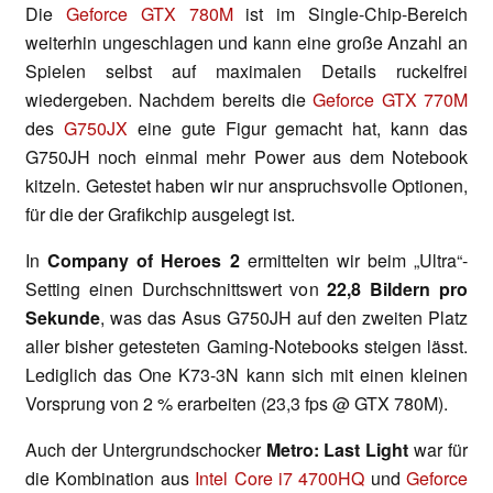
Die
Geforce GTX 780M
ist im Single-Chip-Bereich
weiterhin ungeschlagen und kann eine große Anzahl an
Spielen selbst auf maximalen Details ruckelfrei
wiedergeben. Nachdem bereits die
Geforce GTX 770M
des
G750JX
eine gute Figur gemacht hat, kann das
G750JH noch einmal mehr Power aus dem Notebook
kitzeln. Getestet haben wir nur anspruchsvolle Optionen,
für die der Grafikchip ausgelegt ist.
In
Company of Heroes 2
ermittelten wir beim „Ultra“-
Setting einen Durchschnittswert von
22,8 Bildern pro
Sekunde
, was das Asus G750JH auf den zweiten Platz
aller bisher getesteten Gaming-Notebooks steigen lässt.
Lediglich das One K73-3N kann sich mit einen kleinen
Vorsprung von 2 % erarbeiten (23,3 fps @ GTX 780M).
Auch der Untergrundschocker
Metro: Last Light
war für
die Kombination aus
Intel Core i7 4700HQ
und
Geforce