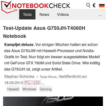
Tests
News
Videos
...
Benchmarks & Tech
Externe Tests
Test-Update Asus G750JH-T4080H
Notebook
Kaufberatung
Deals
Suche
Jobs
Kampfjet deluxe.
Vor einigen Wochen hatten wir schon
Forum
das Asus G750JW mit Haswell-Prozessor und Nvidia-
Grafik im Test. Nun folgt ein besser ausgestattetes Modell
mit GeForce GTX 780M und Solid State Drive. Wie kräftig
das G750JH ist, zeigt unser Artikel.
Stephan Schünke
,
Veröffentlicht am
,
✓
Tanja Hinum
18.09.2013
🇵🇱
🇺🇸
...
Haswell
Windows
Gaming