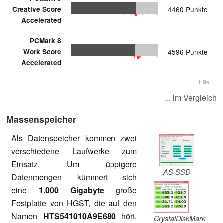
Creative Score
4460 Punkte
Accelerated
PCMark 8
Work Score
4596 Punkte
Accelerated
Hilfe
... im Vergleich
Massenspeicher
Als Datenspeicher kommen zwei
verschiedene Laufwerke zum
Einsatz. Um üppigere
AS SSD
Datenmengen kümmert sich
eine
1.000 Gigabyte
große
Festplatte von HGST, die auf den
Namen
HTS541010A9E680
hört.
CrystalDiskMark