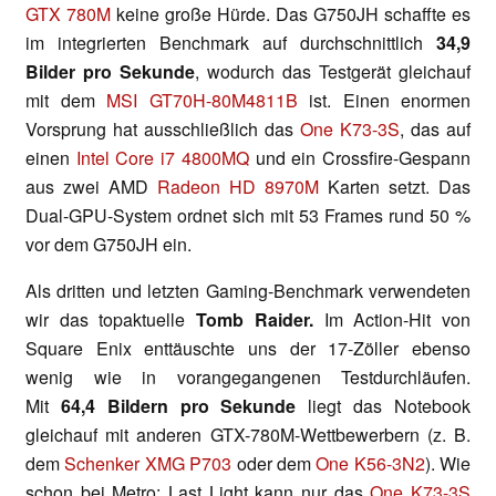
GTX 780M
keine große Hürde. Das G750JH schaffte es
im integrierten Benchmark auf durchschnittlich
34,9
Bilder pro Sekunde
, wodurch das Testgerät gleichauf
mit dem
MSI GT70H-80M4811B
ist. Einen enormen
Vorsprung hat ausschließlich das
One K73-3S
, das auf
einen
Intel Core i7 4800MQ
und ein Crossfire-Gespann
aus zwei AMD
Radeon HD 8970M
Karten setzt. Das
Dual-GPU-System ordnet sich mit 53 Frames rund 50 %
vor dem G750JH ein.
Als dritten und letzten Gaming-Benchmark verwendeten
wir das topaktuelle
Tomb Raider.
Im Action-Hit von
Square Enix enttäuschte uns der 17-Zöller ebenso
wenig wie in vorangegangenen Testdurchläufen.
Mit
64,4 Bildern pro Sekunde
liegt das Notebook
gleichauf mit anderen GTX-780M-Wettbewerbern (z. B.
dem
Schenker XMG P703
oder dem
One K56-3N2
). Wie
schon bei Metro: Last Light kann nur das
One K73-3S