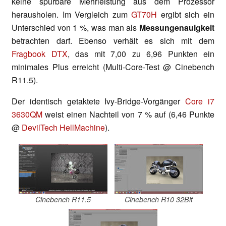
keine spürbare Mehrleistung aus dem Prozessor
herausholen. Im Vergleich zum
GT70H
ergibt sich ein
Unterschied von 1 %, was man als
Messungenauigkeit
betrachten darf. Ebenso verhält es sich mit dem
Fragbook DTX
, das mit 7,00 zu 6,96 Punkten ein
minimales Plus erreicht (Multi-Core-Test @ Cinebench
R11.5).
Der identisch getaktete Ivy-Bridge-Vorgänger
Core i7
3630QM
weist einen Nachteil von 7 % auf (6,46 Punkte
@
DevilTech HellMachine
).
Cinebench R11.5
Cinebench R10 32Bit