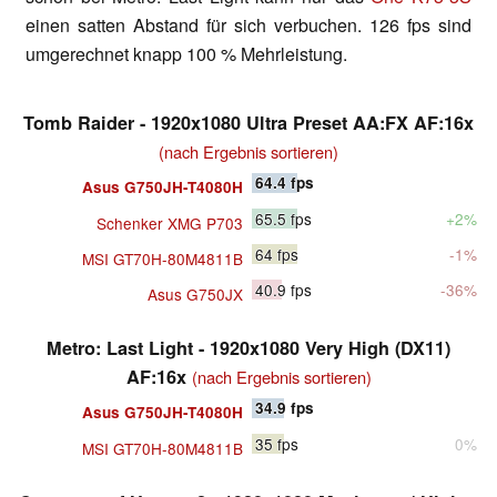
einen satten Abstand für sich verbuchen. 126 fps sind
umgerechnet knapp 100 % Mehrleistung.
Tomb Raider - 1920x1080 Ultra Preset AA:FX AF:16x
(nach Ergebnis sortieren)
64.4
fps
Asus G750JH-T4080H
65.5
fps
+2%
Schenker XMG P703
64
fps
-1%
MSI GT70H-80M4811B
40.9
fps
-36%
Asus G750JX
Metro: Last Light - 1920x1080 Very High (DX11)
AF:16x
(nach Ergebnis sortieren)
34.9
fps
Asus G750JH-T4080H
35
fps
0%
MSI GT70H-80M4811B