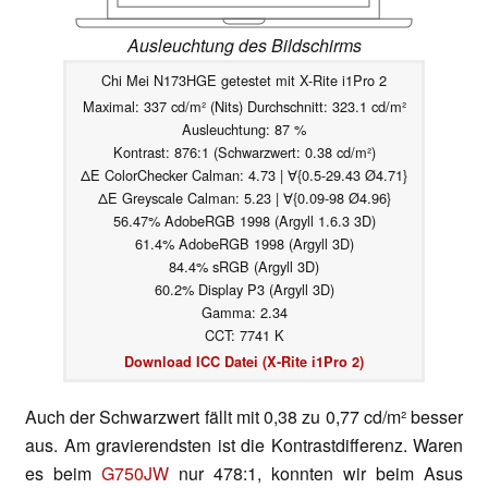
Ausleuchtung des Bildschirms
Chi Mei N173HGE getestet mit X-Rite i1Pro 2
Maximal: 337 cd/m² (Nits) Durchschnitt: 323.1 cd/m²
Ausleuchtung: 87 %
Kontrast: 876:1 (Schwarzwert: 0.38 cd/m²)
ΔE ColorChecker Calman: 4.73 | ∀{0.5-29.43 Ø4.71}
ΔE Greyscale Calman: 5.23 | ∀{0.09-98 Ø4.96}
56.47% AdobeRGB 1998 (Argyll 1.6.3 3D)
61.4% AdobeRGB 1998 (Argyll 3D)
84.4% sRGB (Argyll 3D)
60.2% Display P3 (Argyll 3D)
Gamma: 2.34
CCT: 7741 K
Download ICC Datei (X-Rite i1Pro 2)
Auch der Schwarzwert fällt mit 0,38 zu 0,77 cd/m² besser
aus. Am gravierendsten ist die Kontrastdifferenz. Waren
es beim
G750JW
nur 478:1, konnten wir beim Asus