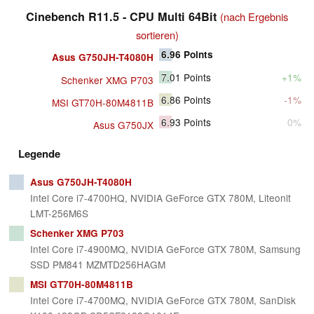
Cinebench R11.5 - CPU Multi 64Bit
(nach Ergebnis
sortieren)
6.96
Points
Asus G750JH-T4080H
7.01
Points
+1%
Schenker XMG P703
6.86
Points
-1%
MSI GT70H-80M4811B
6.93
Points
0%
Asus G750JX
Legende
Asus G750JH-T4080H
Intel Core i7-4700HQ, NVIDIA GeForce GTX 780M, Liteonit
LMT-256M6S
Schenker XMG P703
Intel Core i7-4900MQ, NVIDIA GeForce GTX 780M, Samsung
SSD PM841 MZMTD256HAGM
MSI GT70H-80M4811B
Intel Core i7-4700MQ, NVIDIA GeForce GTX 780M, SanDisk