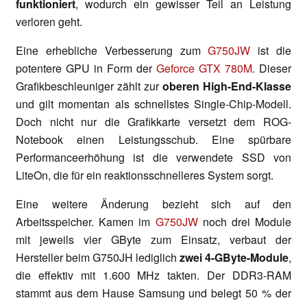
funktioniert
, wodurch ein gewisser Teil an Leistung
verloren geht.
Eine erhebliche Verbesserung zum
G750JW
ist die
potentere GPU in Form der
Geforce GTX 780M
. Dieser
Grafikbeschleuniger zählt zur
oberen High-End-Klasse
und gilt momentan als schnellstes Single-Chip-Modell.
Doch nicht nur die Grafikkarte versetzt dem ROG-
Notebook einen Leistungsschub. Eine spürbare
Performanceerhöhung ist die verwendete SSD von
LiteOn, die für ein reaktionsschnelleres System sorgt.
Eine weitere Änderung bezieht sich auf den
Arbeitsspeicher. Kamen im
G750JW
noch drei Module
mit jeweils vier GByte zum Einsatz, verbaut der
Hersteller beim G750JH lediglich
zwei 4-GByte-Module
,
die effektiv mit 1.600 MHz takten. Der DDR3-RAM
stammt aus dem Hause Samsung und belegt 50 % der