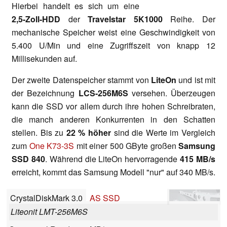
Hierbei handelt es sich um eine
2,5-Zoll-
HDD
der
Travelstar 5K1000
Reihe. Der
mechanische Speicher weist eine Geschwindigkeit von
5.400 U/Min und eine Zugriffszeit von knapp 12
Millisekunden auf.
Der zweite Datenspeicher stammt von
LiteOn
und ist mit
der Bezeichnung
LCS-256M6S
versehen. Überzeugen
kann die SSD vor allem durch ihre hohen Schreibraten,
die manch anderen Konkurrenten in den Schatten
stellen. Bis zu
22
% höher
sind die Werte im Vergleich
zum
One K73-3S
mit einer 500 GByte großen
Samsung
SSD 840
. Während die LiteOn hervorragende
415 MB/s
erreicht, kommt das Samsung Modell "nur" auf 340 MB/s.
CrystalDiskMark 3.0
AS SSD
Liteonit LMT-256M6S