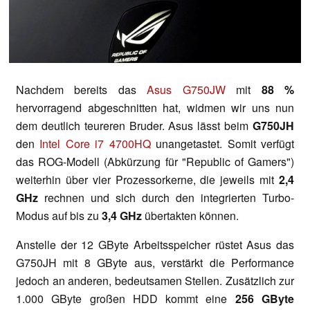
Nachdem bereits das
Asus G750JW
mit
88 %
hervorragend abgeschnitten hat, widmen wir uns nun
dem deutlich teureren Bruder. Asus lässt beim
G750JH
den
Intel Core i7 4700HQ
unangetastet. Somit verfügt
das ROG-Modell (Abkürzung für "Republic of Gamers")
weiterhin über vier Prozessorkerne, die jeweils mit
2,4
GHz
rechnen und sich durch den integrierten Turbo-
Modus auf bis zu
3,4 GHz
übertakten können.
Anstelle der 12 GByte Arbeitsspeicher rüstet Asus das
G750JH mit 8 GByte aus, verstärkt die Performance
jedoch an anderen, bedeutsamen Stellen. Zusätzlich zur
1.000 GByte großen HDD kommt eine
256 GByte