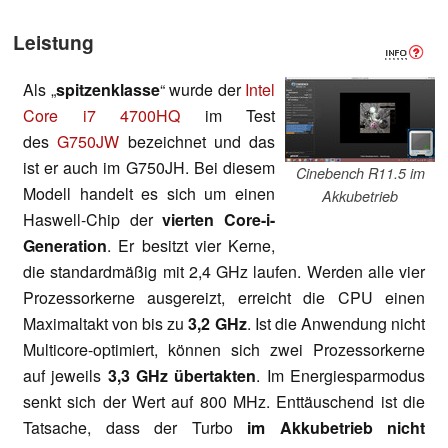
Leistung
Als „
spitzenklasse
“ wurde der
Intel
Core i7 4700HQ
im Test
des
G750JW
bezeichnet und das
ist er auch im G750JH. Bei diesem
Cinebench R11.5 im
Modell handelt es sich um einen
Akkubetrieb
Haswell-Chip der
vierten Core-i-
Generation
. Er besitzt vier Kerne,
die standardmäßig mit 2,4 GHz laufen. Werden alle vier
Prozessorkerne ausgereizt, erreicht die CPU einen
Maximaltakt von bis zu
3,2 GHz
. Ist die Anwendung nicht
Multicore-optimiert, können sich zwei Prozessorkerne
auf jeweils
3,3 GHz übertakten
. Im Energiesparmodus
senkt sich der Wert auf 800 MHz. Enttäuschend ist die
Tatsache, dass der Turbo
im Akkubetrieb nicht