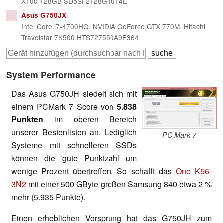
X100 128GB SD5SF2128G1014E
Asus G750JX
Intel Core i7-4700HQ, NVIDIA GeForce GTX 770M, Hitachi
Travelstar 7K500 HTS727550A9E364
System Performance
Das Asus G750JH siedelt sich mit
einem PCMark 7 Score von
5.838
Punkten
im oberen Bereich
unserer Bestenlisten an. Lediglich
PC Mark 7
Systeme mit schnelleren SSDs
können die gute Punktzahl um
wenige Prozent übertreffen. So schafft das
One K56-
3N2
mit einer 500 GByte großen Samsung 840 etwa 2 %
mehr (5.935 Punkte).
Einen erheblichen Vorsprung hat das G750JH zum