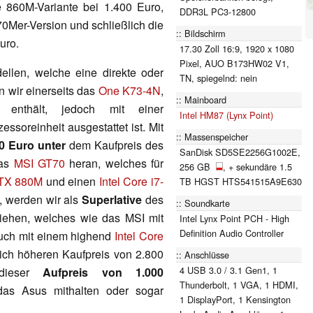
die 860M-Variante bei 1.400 Euro,
DDR3L PC3-12800
70Mer-Version und schließlich die
Bildschirm
uro.
17.30 Zoll 16:9, 1920 x 1080
Pixel, AUO B173HW02 V1,
llen, welche eine direkte oder
TN, spiegelnd: nein
n wir einerseits das
One K73-4N
,
Mainboard
enthält, jedoch mit einer
Intel HM87 (Lynx Point)
essoreinheit ausgestattet ist. Mit
Massenspeicher
0 Euro unter
dem Kaufpreis des
SanDisk SD5SE2256G1002E,
das
MSI GT70
heran, welches für
256 GB
, + sekundäre 1.5
GTX 880M
und einen
Intel Core i7-
TB HGST HTS541515A9E630
 werden wir als
Superlative
des
Soundkarte
iehen, welches wie das MSI mit
Intel Lynx Point PCH - High
Definition Audio Controller
uch mit einem highend
Intel Core
lich höheren Kaufpreis von 2.800
Anschlüsse
4 USB 3.0 / 3.1 Gen1, 1
 dieser
Aufpreis von 1.000
Thunderbolt, 1 VGA, 1 HDMI,
 das Asus mithalten oder sogar
1 DisplayPort, 1 Kensington