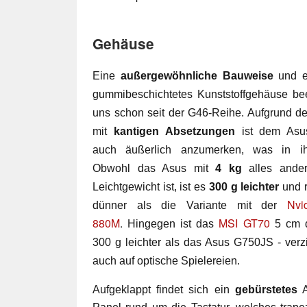
Gehäuse
Eine
au
ßergewöhnliche Bauweise
und 
gummibeschichtetes Kunststoffgehäuse be
uns schon seit der G46-Reihe. Aufgrund d
mit
kantigen Absetzungen
ist dem Asu
auch äußerlich anzumerken, was in ih
Obwohl das Asus mit
4 kg
alles ander
Leichtgewicht ist, ist es
300 g leichter
und 
Nvi
dünner als die Variante mit der
880M
.
MSI GT70
Hingegen ist das
5 cm d
300 g leichter als das Asus G750JS - verzi
auch auf optische Spielereien.
Aufgeklappt findet sich ein
gebürstetes
A