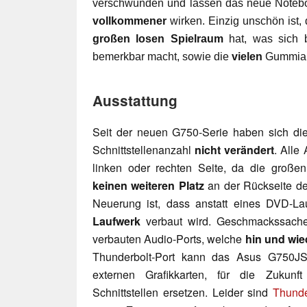
verschwunden und lassen das neue Notebo
vollkommener
wirken. Einzig unschön ist,
großen losen Spielraum
hat, was sich 
bemerkbar macht, sowie die
vielen
Gummiab
Ausstattung
Seit der neuen G750-Serie haben sich die
Schnittstellenanzahl
nicht verändert
. Alle
linken oder rechten Seite, da die große
keinen weiteren Platz
an der Rückseite de
Neuerung ist, dass anstatt eines DVD-L
Laufwerk
verbaut wird. Geschmackssache 
verbauten Audio-Ports, welche
hin und wie
Thunderbolt-Port kann das Asus G750JS
externen Grafikkarten,
für die Zukunft
Schnittstellen ersetzen. Leider sind
Thunde