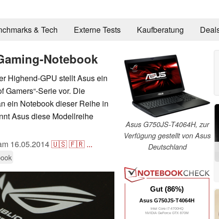
nchmarks & Tech
Externe Tests
Kaufberatung
Deal
 Gaming-Notebook
eter Highend-GPU stellt Asus ein
f Gamers“-Serie vor. Die
n ein Notebook dieser Reihe in
nnt Asus diese Modellreihe
Asus G750JS-T4064H, zur
Verfügung gestellt von Asus
 am
16.05.2014
🇺🇸
🇫🇷
...
Deutschland
book
Gut (86%)
Asus G750JS-T4064H
Intel Core i7-4700HQ
NVIDIA GeForce GTX 870M