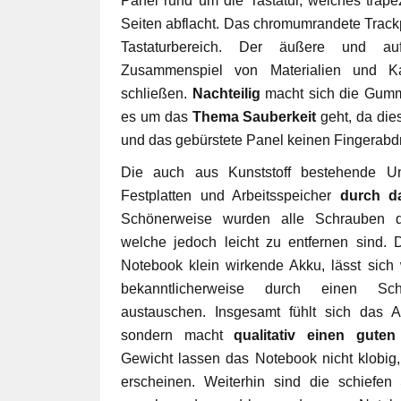
Panel rund um die Tastatur, welches trape
Seiten abflacht. Das chromumrandete Trac
Tastaturbereich. Der äußere und au
Zusammenspiel von Materialien und Ka
schließen.
Nachteilig
macht sich die Gumm
es um das
Thema Sauberkeit
geht, da die
und das gebürstete Panel keinen Fingerabdr
Die auch aus Kunststoff bestehende Unt
Festplatten und Arbeitsspeicher
durch d
Schönerweise wurden alle Schrauben
welche jedoch leicht zu entfernen sind. 
Notebook klein wirkende Akku, lässt sich
bekanntlicherweise durch einen Sch
austauschen. Insgesamt fühlt sich das 
sondern macht
qualitativ einen guten
Gewicht lassen das Notebook nicht klobig
erscheinen. Weiterhin sind die schiefe