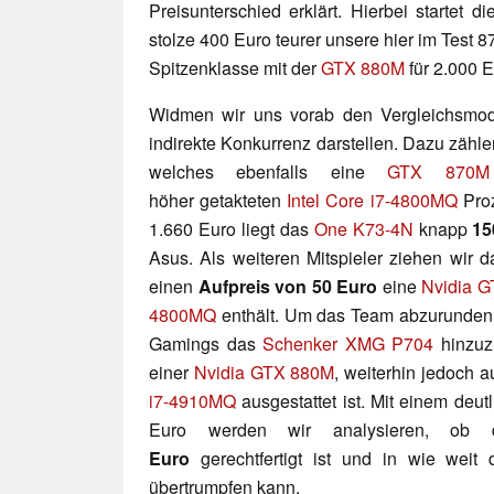
Preisunterschied erklärt. Hierbei startet 
stolze 400 Euro teurer unsere hier im Test 8
Spitzenklasse mit der
GTX 880M
für 2.000 E
Widmen wir uns vorab den Vergleichsmode
indirekte Konkurrenz darstellen. Dazu zähle
welches ebenfalls eine
GTX 870M
höher
getakteten
Intel Core i7-4800MQ
Proz
1.660 Euro liegt das
One K73-4N
knapp
15
Asus. Als weiteren Mitspieler ziehen wir 
einen
Aufpreis von 50 Euro
eine
Nvidia 
4800MQ
enthält. Um das Team abzurunden,
Gamings das
Schenker XMG P704
hinzuz
einer
Nvidia GTX 880M
,
weiterhin
jedoch a
i7-4910MQ
ausgestattet ist. Mit einem deut
Euro werden wir analysieren, ob
Euro
gerechtfertigt ist und in wie weit
übertrumpfen kann.