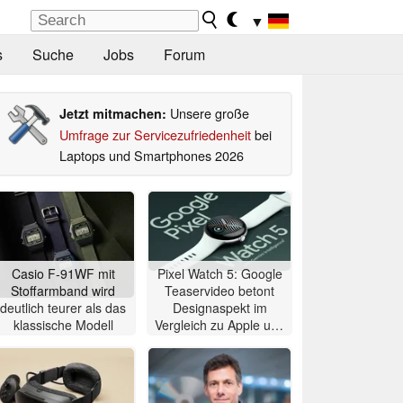
▼
s
Suche
Jobs
Forum
Unsere große
Jetzt mitmachen:
Umfrage zur Servicezufriedenheit
bei
Laptops und Smartphones 2026
Casio F-91WF mit
Pixel Watch 5: Google
Stoffarmband wird
Teaservideo betont
deutlich teurer als das
Designaspekt im
klassische Modell
Vergleich zu Apple und
Samsung