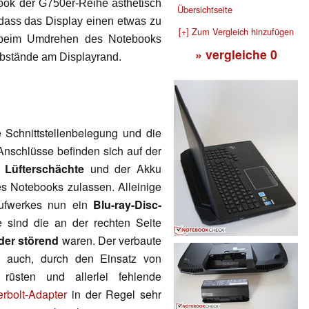
ok der G750er-Reihe ästhetisch
Übersichtseite
 dass das Display einen etwas zu
[+] Zum Vergleich hinzufügen
beim Umdrehen des Notebooks
» vergleiche
0
stände am Displayrand.
 Schnittstellenbelegung und die
 Anschlüsse befinden sich auf der
n
Lüfterschächte
und der Akku
s Notebooks zulassen. Alleinige
aufwerkes nun ein
Blu-ray-Disc-
sind die an der rechten Seite
der störend
waren. Der verbaute
 auch, durch den Einsatz von
rüsten und allerlei fehlende
rbolt-Adapter
in der Regel sehr