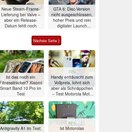
Neue Steam-Frame-
GTA 6: Disc-Version
Lieferung bei Valve –
nicht ausgeschlossen,
aber ein Release-
hoher Preis und rein
Datum fehlt noch
digitaler Launch
werden gerechtfertigt
Nächste Seite ⟩
73%
Ist das noch ein
Handy enttäuscht zum
Fitnesstracker? Xiaomi
Vollpreis, lohnt sich
Smart Band 10 Pro im
aber als Schnäppchen
Test
– Test Motorola Moto
G47 Smartphone
86%
Antigravity A1 im Test:
Ist Motorolas