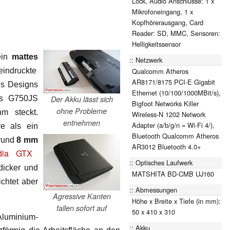
Lock, Audio Anschlüsse: 1 x
Mikrofoneingang, 1 x
Kopfhörerausgang, Card
Reader: SD, MMC, Sensoren:
Helligkeitssensor
ein
mattes
Netzwerk
Qualcomm Atheros
eindruckte
AR8171/8175 PCI-E Gigabit
es Designs
Ethernet (10/100/1000MBit/s),
s G750JS
Der Akku lässt sich
Bigfoot Networks Killer
ohne Probleme
m steckt.
Wireless-N 1202 Network
entnehmen
Adapter (a/b/g/n = Wi-Fi 4/),
e als ein
Bluetooth Qualcomm Atheros
rund
8 mm
AR3012 Bluetooth 4.0+
dia GTX
Optisches Laufwerk
icker und
MATSHITA BD-CMB UJ160
chtet aber
Abmessungen
Agressive Kanten
Höhe x Breite x Tiefe (in mm):
fallen sofort auf
50 x 410 x 310
luminium-
Akku