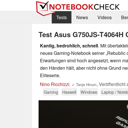
Tests
News
Videos
Be
Test Asus G750JS-T4064H
Kantig, bedrohlich, schnell
. Mit übertakt
neues Gaming-Notebook seiner „Rebublic o
Erwartungen sind hoch angesetzt, wenn ma
den Händen hält, aber nicht ohne Grund ne
Eliteserie.
Nino Ricchizzi
,
Veröffentlicht
,
✓
Tanja Hinum
Gaming
Haswell
Windows
Laptop / Note