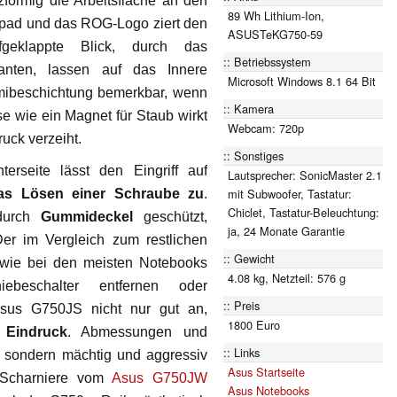
zförmig die Arbeitsfläche an den
89 Wh Lithium-Ion,
kpad und das ROG-Logo ziert den
ASUSTeKG750-59
fgeklappte Blick, durch das
Betriebssystem
nten, lassen auf das Innere
Microsoft Windows 8.1 64 Bit
ibeschichtung bemerkbar, wenn
Kamera
se wie ein Magnet für Staub wirkt
Webcam: 720p
uck verzeiht.
Sonstiges
erseite lässt den Eingriff auf
Lautsprecher: SonicMaster 2.1
mit Subwoofer, Tastatur:
as Lösen einer Schraube zu
.
Chiclet, Tastatur-Beleuchtung:
 durch
Gummideckel
geschützt,
ja, 24 Monate Garantie
Der im Vergleich zum restlichen
Gewicht
 wie bei den meisten Notebooks
4.08 kg, Netzteil: 576 g
iebeschalter entfernen oder
Preis
Asus G750JS nicht nur gut an,
1800 Euro
 Eindruck
. Abmessungen und
Links
, sondern mächtig und aggressiv
Asus Startseite
n Scharniere vom
Asus G750JW
Asus Notebooks