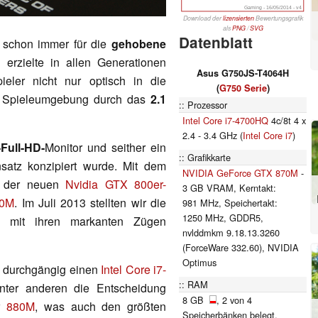
Gaming - 16/05/2014 - v4
Download der
lizensierten
Bewertungsgrafik
als
PNG
/
SVG
Datenblatt
 schon immer für die
gehobene
zielte in allen Generationen
Asus G750JS-T4064H
ieler nicht nur optisch in die
(
G750 Serie
)
ze Spieleumgebung durch das
2.1
Prozessor
Intel Core i7-4700HQ
4c/8t 4 x
2.4 - 3.4 GHz (
Intel Core i7
)
-Full-HD-
Monitor und seither ein
Grafikkarte
satz konzipiert wurde. Mit dem
NVIDIA GeForce GTX 870M
-
u der neuen
Nvidia GTX 800er-
3 GB VRAM, Kerntakt:
70M
. Im Juli 2013 stellten wir die
981 MHz, Speichertakt:
1250 MHz, GDDR5,
h mit ihren markanten Zügen
nvlddmkm 9.18.13.3260
(ForceWare 332.60), NVIDIA
Optimus
n durchgängig einen
Intel Core i7-
RAM
ter anderen die Entscheidung
8 GB
, 2 von 4
r
880M
, was auch den größten
Speicherbänken belegt,