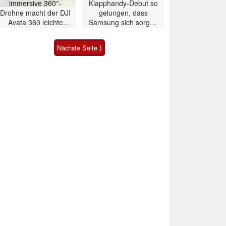
immersive 360°-
Klapphandy-Debut so
Drohne macht der DJI
gelungen, dass
Avata 360 leichte
Samsung sich sorgen
Konkurrenz
muss? – Razr Fold
Smartphone im Test
Nächste Seite ⟩