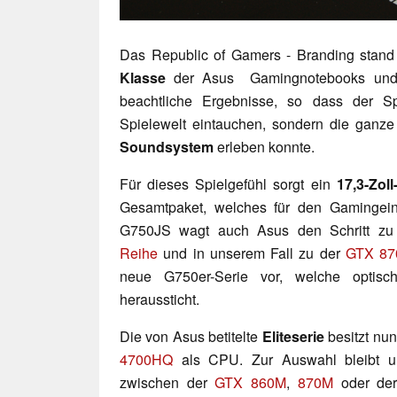
Das Republic of Gamers - Branding stand
Klasse
der Asus Gamingnotebooks und er
beachtliche Ergebnisse, so dass der Sp
Spielewelt eintauchen, sondern die gan
Soundsystem
erleben konnte.
Für dieses Spielgefühl sorgt ein
17,3-Zoll
Gesamtpaket, welches für den Gamingein
G750JS wagt auch Asus den Schritt z
Reihe
und in unserem Fall zu der
GTX 8
neue G750er-Serie vor, welche optisc
heraussticht.
Die von Asus betitelte
Eliteserie
besitzt nu
4700HQ
als CPU. Zur Auswahl bleibt un
zwischen der
GTX 860M
,
870M
oder de