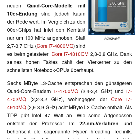
neuen
Quad-Core-Modelle mit
10er-Endung
sind jedoch kaum
der Rede wert. Im Vergleich zu den
00er-Chips hat Intel den Kerntakt
nur um 100 MHz angehoben. Statt
Haswell
2,7-3,7 GHz (
Core i7-4800MQ
) sind
es beim getesteten
Core i7-4810QM
2,8-3,8 GHz. Dank
seines hohen Taktes zählt der Vierkerner zu den
schnellsten Notebook-CPUs überhaupt.
Sechs MByte L3-Cache entsprechen den günstigeren
Quad-Core-Brüdern
i7-4700MQ
(2,4-3,4 GHz) und
i7-
4702MQ
(2,2-3,2 GHz), wohingegen der
Core i7-
4910MQ
(2,9-3,9 GHz) acht MByte L3-Cache enthält. Als
TDP gibt Intel 47 Watt an. Wie seine Artgenossen
entsteht der Prozessor im
22-nm-Verfahren
und
beherrscht die sogenannte Hyper-Threading Technik.