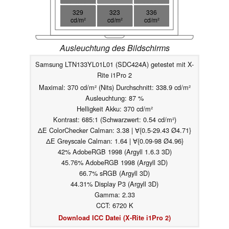
329
323
336
cd/m²
cd/m²
cd/m²
Ausleuchtung des Bildschirms
Samsung LTN133YL01L01 (SDC424A) getestet mit X-
Rite i1Pro 2
Maximal: 370 cd/m² (Nits) Durchschnitt: 338.9 cd/m²
Ausleuchtung: 87 %
Helligkeit Akku: 370 cd/m²
Kontrast: 685:1 (Schwarzwert: 0.54 cd/m²)
ΔE ColorChecker Calman: 3.38 | ∀{0.5-29.43 Ø4.71}
ΔE Greyscale Calman: 1.64 | ∀{0.09-98 Ø4.96}
42% AdobeRGB 1998 (Argyll 1.6.3 3D)
45.76% AdobeRGB 1998 (Argyll 3D)
66.7% sRGB (Argyll 3D)
44.31% Display P3 (Argyll 3D)
Gamma: 2.33
CCT: 6720 K
Download ICC Datei (X-Rite i1Pro 2)