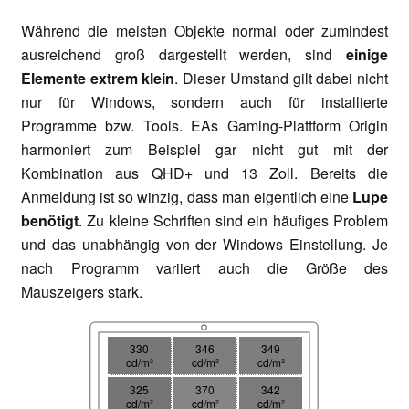
Während die meisten Objekte normal oder zumindest
ausreichend groß dargestellt werden, sind
einige
Elemente extrem klein
. Dieser Umstand gilt dabei nicht
nur für Windows, sondern auch für installierte
Programme bzw. Tools. EAs Gaming-Plattform Origin
harmoniert zum Beispiel gar nicht gut mit der
Kombination aus QHD+ und 13 Zoll. Bereits die
Anmeldung ist so winzig, dass man eigentlich eine
Lupe
benötigt
. Zu kleine Schriften sind ein häufiges Problem
und das unabhängig von der Windows Einstellung. Je
nach Programm variiert auch die Größe des
Mauszeigers stark.
330
346
349
cd/m²
cd/m²
cd/m²
325
370
342
cd/m²
cd/m²
cd/m²