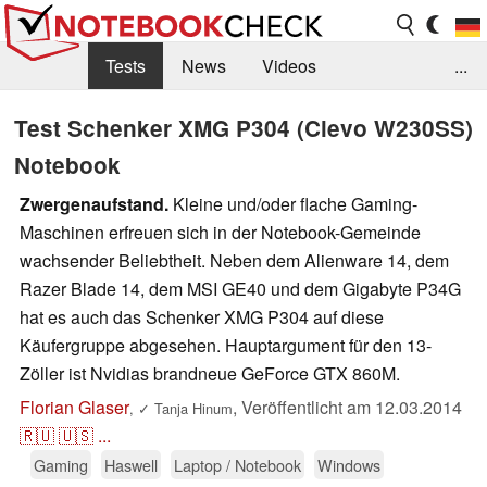
Tests
News
Videos
...
Benchmarks & Tech
Externe Tests
Test Schenker XMG P304 (Clevo W230SS)
Notebook
Kaufberatung
Deals
Suche
Jobs
Zwergenaufstand.
Kleine und/oder flache Gaming-
Forum
Maschinen erfreuen sich in der Notebook-Gemeinde
wachsender Beliebtheit. Neben dem Alienware 14, dem
Razer Blade 14, dem MSI GE40 und dem Gigabyte P34G
hat es auch das Schenker XMG P304 auf diese
Käufergruppe abgesehen. Hauptargument für den 13-
Zöller ist Nvidias brandneue GeForce GTX 860M.
Florian Glaser
,
Veröffentlicht am
12.03.2014
,
✓
Tanja Hinum
🇷🇺
🇺🇸
...
Gaming
Haswell
Laptop / Notebook
Windows