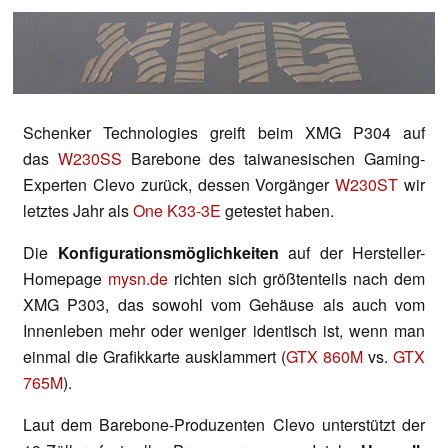
Schenker Technologies greift beim XMG P304 auf
das
W230SS
Barebone des taiwanesischen Gaming-
Experten Clevo zurück, dessen Vorgänger
W230ST
wir
letztes Jahr als
One K33-3E
getestet haben.
Die
Konfigurationsmöglichkeiten
auf der Hersteller-
Homepage
mysn.de
richten sich größtenteils nach dem
XMG P303, das sowohl vom Gehäuse als auch vom
Innenleben mehr oder weniger identisch ist, wenn man
einmal die Grafikkarte ausklammert (
GTX 860M
vs.
GTX
765M
).
Laut dem Barebone-Produzenten Clevo unterstützt der