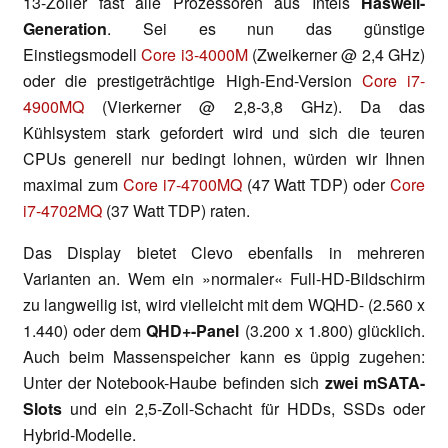
13-Zöller fast alle Prozessoren aus Intels
Haswell-
Generation
. Sei es nun das günstige
Einstiegsmodell
Core i3-4000M
(Zweikerner @ 2,4 GHz)
oder die prestigeträchtige High-End-Version
Core i7-
4900MQ
(Vierkerner @ 2,8-3,8 GHz). Da das
Kühlsystem stark gefordert wird und sich die teuren
CPUs generell nur bedingt lohnen, würden wir Ihnen
maximal zum
Core i7-4700MQ
(47 Watt TDP) oder
Core
i7-4702MQ
(37 Watt TDP) raten.
Das Display bietet Clevo ebenfalls in mehreren
Varianten an. Wem ein »normaler« Full-HD-Bildschirm
zu langweilig ist, wird vielleicht mit dem WQHD- (2.560 x
1.440) oder dem
QHD+-Panel
(3.200 x 1.800) glücklich.
Auch beim Massenspeicher kann es üppig zugehen:
Unter der Notebook-Haube befinden sich
zwei mSATA-
Slots
und ein 2,5-Zoll-Schacht für HDDs, SSDs oder
Hybrid-Modelle.