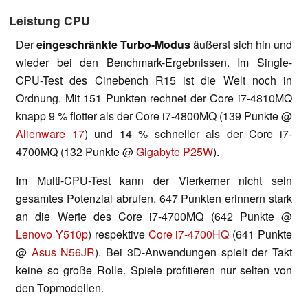
Leistung CPU
Der
eingeschränkte Turbo-Modus
äußerst sich hin und
wieder bei den Benchmark-Ergebnissen. Im Single-
CPU-Test des Cinebench R15 ist die Welt noch in
Ordnung. Mit 151 Punkten rechnet der Core i7-4810MQ
knapp 9 % flotter als der Core i7-4800MQ (139 Punkte @
Alienware 17
) und 14 % schneller als der Core i7-
4700MQ (132 Punkte @
Gigabyte P25W
).
Im Multi-CPU-Test kann der Vierkerner nicht sein
gesamtes Potenzial abrufen. 647 Punkten erinnern stark
an die Werte des Core i7-4700MQ (642 Punkte @
Lenovo Y510p
) respektive
Core i7-4700HQ
(641 Punkte
@
Asus N56JR
). Bei 3D-Anwendungen spielt der Takt
keine so große Rolle. Spiele profitieren nur selten von
den Topmodellen.