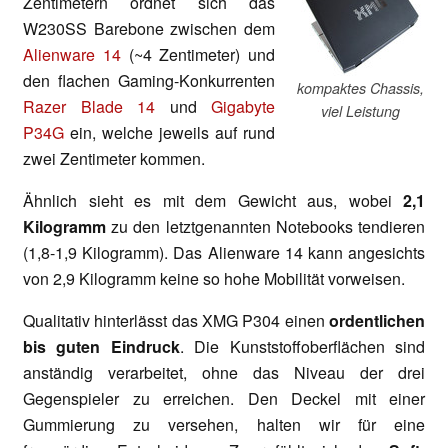
Zentimetern ordnet sich das
W230SS Barebone zwischen dem
Alienware 14
(~4 Zentimeter) und
den flachen Gaming-Konkurrenten
kompaktes Chassis,
Razer Blade 14
und
Gigabyte
viel Leistung
P34G
ein, welche jeweils auf rund
zwei Zentimeter kommen.
Ähnlich sieht es mit dem Gewicht aus, wobei
2,1
Kilogramm
zu den letztgenannten Notebooks tendieren
(1,8-1,9 Kilogramm). Das Alienware 14 kann angesichts
von 2,9 Kilogramm keine so hohe Mobilität vorweisen.
Qualitativ hinterlässt das XMG P304 einen
ordentlichen
bis guten Eindruck
. Die Kunststoffoberflächen sind
anständig verarbeitet, ohne das Niveau der drei
Gegenspieler zu erreichen. Den Deckel mit einer
Gummierung zu versehen, halten wir für eine