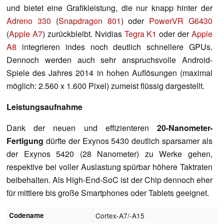
und bietet eine Grafikleistung, die nur knapp hinter der
Adreno 330
(
Snapdragon 801
) oder
PowerVR G6430
(
Apple A7
) zurückbleibt. Nvidias
Tegra K1
oder der
Apple
A8
integrieren indes noch deutlich schnellere GPUs.
Dennoch werden auch sehr anspruchsvolle Android-
Spiele des Jahres 2014 in hohen Auflösungen (maximal
möglich: 2.560 x 1.600 Pixel) zumeist flüssig dargestellt.
Leistungsaufnahme
Dank der neuen und effizienteren
20-Nanometer-
Fertigung
dürfte der Exynos 5430 deutlich sparsamer als
der Exynos 5420 (28 Nanometer) zu Werke gehen,
respektive bei voller Auslastung spürbar höhere Taktraten
beibehalten. Als High-End-SoC ist der Chip dennoch eher
für mittlere bis große Smartphones oder Tablets geeignet.
Codename
Cortex-A7/-A15