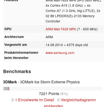
4x Cortex-A15 (1.8 GHz) + 4x
Cortex-A7 (1.3 GHz, big.LITTLE), 2x
32 Bit LPDDR3(E)-2133 Memory
Controller
GPU
ARM Mali-T628 MP6
(? - 600 MHz)
Architecture
ARM
Vorgestellt am
14.08.2014
= 4375 days old
Produktinformationen
www.samsung.com
beim Hersteller
Benchmarks
3DMark
- 3DMark Ice Storm Extreme Physics
7221 Points
(6%)
1 Einzelwerte im Detail
Vergleichsdiagramm
+
+
einblenden