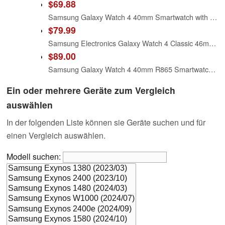
$69.88
Samsung Galaxy Watch 4 40mm Smartwatch with ECG Monitor Tracker for Health Fitness Running Sleep Cycles GPS Fall Detection LTE US Version, Silver (Renewed)
$79.99
Samsung Electronics Galaxy Watch 4 Classic 46mm Smartwatch with ECG Monitor Tracker for Health Fitness Running Sleep Cycles GPS Fall Detection Bluetooth US Version, Black (Renewed)
$89.00
Samsung Galaxy Watch 4 40mm R865 Smartwatch Bluetooth WiFi + LTE with ECG Monitor Tracker for Health Fitness Running Sleep Cycles GPS Fall Detection - (Pink Gold) (Renewed)
Ein oder mehrere Geräte zum Vergleich
auswählen
In der folgenden Liste können sie Geräte suchen und für
einen Vergleich auswählen.
Modell suchen: