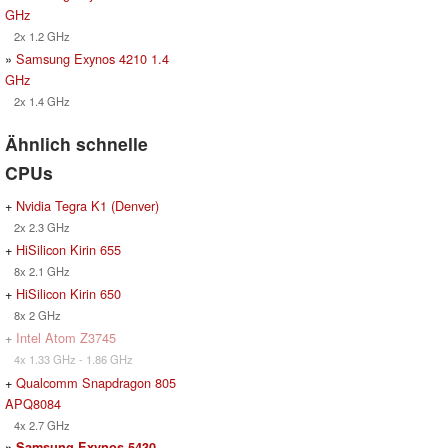
GHz
2x 1.2 GHz
»
Samsung Exynos 4210 1.4
GHz
2x 1.4 GHz
Ähnlich schnelle
CPUs
+
Nvidia Tegra K1 (Denver)
2x 2.3 GHz
+
HiSilicon Kirin 655
8x 2.1 GHz
+
HiSilicon Kirin 650
8x 2 GHz
+
Intel Atom Z3745
4x 1.33 GHz - 1.86 GHz
+
Qualcomm Snapdragon 805
APQ8084
4x 2.7 GHz
»
Samsung Exynos 5430