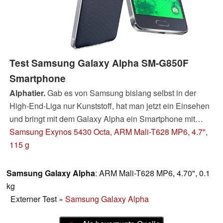
Test Samsung Galaxy Alpha SM-G850F
Smartphone
Alphatier.
Gab es von Samsung bislang selbst in der
High-End-Liga nur Kunststoff, hat man jetzt ein Einsehen
und bringt mit dem Galaxy Alpha ein Smartphone mit
Aluminium-Rahmen. Das meldet mit potenten
Samsung Exynos 5430 Octa, ARM Mali-T628 MP6, 4.7",
Komponenten zwar Anspruch auf die Smartphone-Krone
115 g
an - die bleibt aber vorerst beim Konzernbruder Galaxy
S5.
Samsung Galaxy Alpha
: ARM Mali-T628 MP6, 4.70", 0.1
kg
Externer Test
»
Samsung Galaxy Alpha