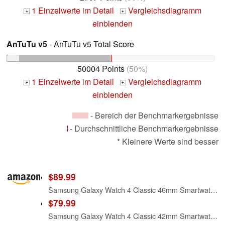
1 Einzelwerte im Detail
Vergleichsdiagramm
+
+
einblenden
AnTuTu v5
- AnTuTu v5 Total Score
50004 Points
(50%)
1 Einzelwerte im Detail
Vergleichsdiagramm
+
+
einblenden
- Bereich der Benchmarkergebnisse
- Durchschnittliche Benchmarkergebnisse
* Kleinere Werte sind besser
$89.99
Samsung Galaxy Watch 4 Classic 46mm Smartwatch with ECG Monitor Tracker for Health Fitness Running Sleep Cycles GPS Fall Detection LTE US Version, Black (Renewed)
$79.99
Samsung Galaxy Watch 4 Classic 42mm Smartwatch with ECG Monitor Tracker for Health Fitness Running Sleep Cycles GPS Fall Detection Bluetooth US Version, Black (Renewed)