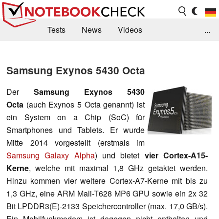
Tests
News
Videos
...
Benchmarks & Tech
Externe Tests
Samsung Exynos 5430 Octa
Kaufberatung
Deals
Suche
Jobs
Der
Samsung Exynos 5430
Forum
Octa
(auch Exynos 5 Octa genannt) ist
ein System on a Chip (SoC) für
Smartphones und Tablets. Er wurde
Mitte 2014 vorgestellt (erstmals im
Samsung Galaxy Alpha
) und bietet
vier Cortex-A15-
Kerne
, welche mit maximal 1,8 GHz getaktet werden.
Hinzu kommen vier weitere Cortex-A7-Kerne mit bis zu
1,3 GHz, eine ARM Mali-T628 MP6 GPU sowie ein 2x 32
Bit LPDDR3(E)-2133 Speichercontroller (max. 17,0 GB/s).
Ein Mobilfunkmodem ist dagegen nicht enthalten und