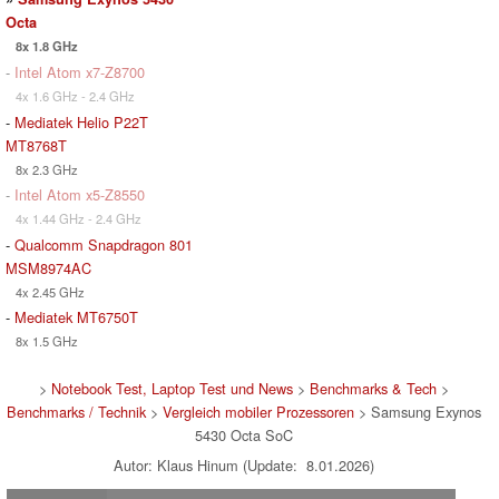
Octa
8x 1.8 GHz
-
Intel Atom x7-Z8700
4x 1.6 GHz - 2.4 GHz
-
Mediatek Helio P22T
MT8768T
8x 2.3 GHz
-
Intel Atom x5-Z8550
4x 1.44 GHz - 2.4 GHz
-
Qualcomm Snapdragon 801
MSM8974AC
4x 2.45 GHz
-
Mediatek MT6750T
8x 1.5 GHz
>
Notebook Test, Laptop Test und News
>
Benchmarks & Tech
>
Benchmarks / Technik
>
Vergleich mobiler Prozessoren
> Samsung Exynos
5430 Octa SoC
Autor: Klaus Hinum (Update: 8.01.2026)