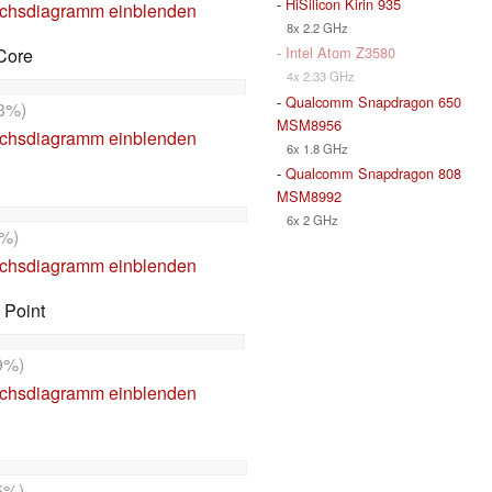
-
HiSilicon Kirin 935
ichsdiagramm einblenden
8x 2.2 GHz
-
Intel Atom Z3580
Core
4x 2.33 GHz
-
Qualcomm Snapdragon 650
3%)
MSM8956
ichsdiagramm einblenden
6x 1.8 GHz
-
Qualcomm Snapdragon 808
MSM8992
6x 2 GHz
%)
ichsdiagramm einblenden
 Point
9%)
ichsdiagramm einblenden
5%)