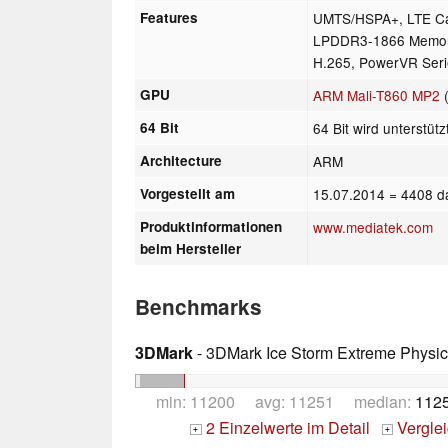
Features
UMTS/HSPA+, LTE Ca
LPDDR3-1866 Memory 
H.265, PowerVR Ser
GPU
ARM Mali-T860 MP2
64 Bit
64 Bit wird unterstütz
Architecture
ARM
Vorgestellt am
15.07.2014
= 4408 d
Produktinformationen
www.mediatek.com
beim Hersteller
Benchmarks
3DMark
- 3DMark Ice Storm Extreme Physi
min: 11200 avg: 11251 median:
1125
2 Einzelwerte im Detail
Vergle
+
+