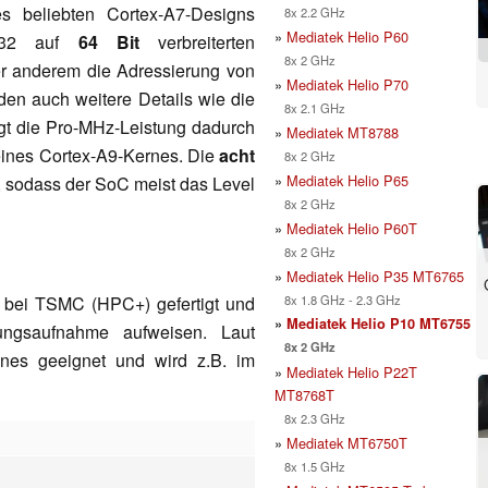
s beliebten Cortex-A7-Designs
8x 2.2 GHz
»
Mediatek Helio P60
n 32 auf
64 Bit
verbreiterten
8x 2 GHz
er anderem die Adressierung von
»
Mediatek Helio P70
den auch weitere Details wie die
8x 2.1 GHz
igt die Pro-MHz-Leistung dadurch
»
Mediatek MT8788
 eines Cortex-A9-Kernes. Die
acht
8x 2 GHz
»
Mediatek Helio P65
, sodass der SoC meist das Level
8x 2 GHz
»
Mediatek Helio P60T
8x 2 GHz
»
Mediatek Helio P35 MT6765
8x 1.8 GHz - 2.3 GHz
 bei TSMC (HPC+) gefertigt und
»
Mediatek Helio P10 MT6755
tungsaufnahme aufweisen. Laut
8x 2 GHz
ones geeignet und wird z.B. im
»
Mediatek Helio P22T
MT8768T
8x 2.3 GHz
»
Mediatek MT6750T
8x 1.5 GHz