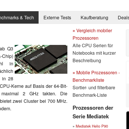
nchmarks & Tech
Externe Tests
Kaufberatung
Deal
»
Vergleich mobiler
Prozessoren
Alle CPU Serien für
 ab Q3
Notebooks mit kurzer
-Chip)
Beschreibung
hl in
chlich
»
Mobile Prozessoren -
 in 28
Benchmarkliste
 CPU-Kerne auf Basis der 64-Bit-
Sortier- und filterbare
it maximal 2 GHz takten. Die
Benchmark-Liste
ietet zwei Cluster bei 700 MHz.
Prozessoren der
Modem.
Serie Mediatek
»
Mediatek Helio P90