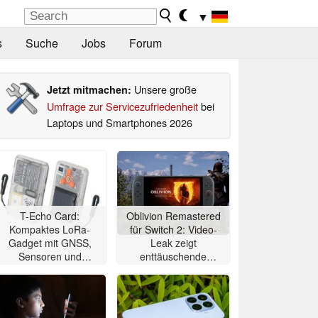
▼
s
Suche
Jobs
Forum
Unsere große
Jetzt mitmachen:
Umfrage zur Servicezufriedenheit
bei
Laptops und Smartphones 2026
T-Echo Card:
Oblivion Remastered
Kompaktes LoRa-
für Switch 2: Video-
Gadget mit GNSS,
Leak zeigt
Sensoren und
enttäuschende
Solarpanel benötigt
Performance
kein LTE oder 5G