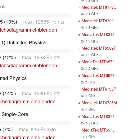
ics
»
Mediatek MT8173C
4x 2.1 GHz
»
Mediatek MT8732
5 (10%)
max: 12585 Points
4x 1.5 GHz
ichsdiagramm einblenden
»
MediaTek MT8312
2x 1.3 GHz
1) Unlimited Physics
»
Mediatek MT6589T
4x 1.5 GHz
2 (12%)
max: 1558 Points
»
MediaTek MT6572
ichsdiagramm einblenden
2x 1.2 GHz
»
MediaTek MT6577
ited Physics
2x 1 GHz
»
Mediatek MT6735P
3 (14%)
max: 1530 Points
4x 1 GHz
ichsdiagramm einblenden
»
Mediatek MT6735M
4x 1 GHz
t Single-Core
»
MediaTek MT8377
2x 1.2 GHz
5 (7%)
max: 825 Punkte
»
MediaTek MT6575
ichsdiagramm einblenden
1x 1 GHz