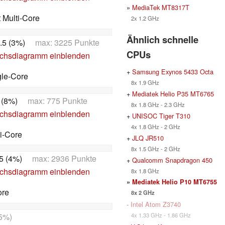
»
MediaTek MT8317T
t Multi-Core
2x 1.2 GHz
Ähnlich schnelle
.5 (3%)
max: 3225 Punkte
CPUs
ichsdiagramm einblenden
+
Samsung Exynos 5433 Octa
gle-Core
8x 1.9 GHz
+
Mediatek Helio P35 MT6765
 (8%)
max: 775 Punkte
8x 1.8 GHz - 2.3 GHz
ichsdiagramm einblenden
+
UNISOC Tiger T310
4x 1.8 GHz - 2 GHz
i-Core
+
JLQ JR510
8x 1.5 GHz - 2 GHz
5 (4%)
max: 2936 Punkte
+
Qualcomm Snapdragon 450
ichsdiagramm einblenden
8x 1.8 GHz
»
Mediatek Helio P10 MT6755
ore
8x 2 GHz
-
Intel Atom Z3740
4x 1.33 GHz - 1.86 GHz
5%)