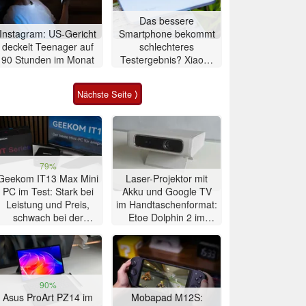
Das bessere
Instagram: US-Gericht
Smartphone bekommt
deckelt Teenager auf
schlechteres
90 Stunden im Monat
Testergebnis? Xiaomi
T-Serie im Vergleich
Nächste Seite ⟩
79%
Geekom IT13 Max Mini
Laser-Projektor mit
PC im Test: Stark bei
Akku und Google TV
Leistung und Preis,
im Handtaschenformat:
schwach bei der
Etoe Dolphin 2 im
Kühlung
Praxis-Test
90%
Asus ProArt PZ14 im
Mobapad M12S: