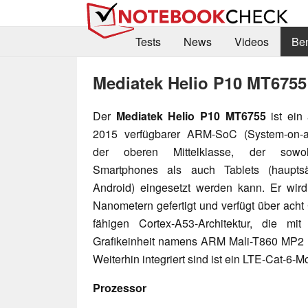
Tests
News
Videos
Be
Mediatek Helio P10 MT6755
Der
Mediatek Helio P10 MT6755
ist ein
2015 verfügbarer ARM-SoC (System-on-a
der oberen Mittelklasse, der sowo
Smartphones als auch Tablets (hauptsä
Android) eingesetzt werden kann. Er wird
Nanometern gefertigt und verfügt über acht
fähigen Cortex-A53-Architektur, die m
Grafikeinheit namens ARM Mali-T860 MP2 b
Weiterhin integriert sind ist ein LTE-Cat-6-
Prozessor