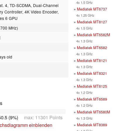
4x 1.5 GHz
t. 4, TD-SCDMA, Dual-Channel
»
Mediatek MT6737
Controller, 4K Video Encoder,
4x 1.25 GHz
ies 6 GPU
»
Mediatek MT8127
(700 MHz)
4x 1.5 GHz
»
Mediatek MT6582M
t
4x 1.3 GHz
»
Mediatek MT6582
4x 1.3 GHz
ays old
»
Mediatek MT8121
4x 1.3 GHz
»
Mediatek MT8321
4x 1.3 GHz
»
Mediatek MT8125
4x 1.2 GHz
»
Mediatek MT6589
cs
4x 1.2 GHz
»
Mediatek MT6580M
0.5 (9%)
max: 11301 Points
4x 1.3 GHz
ichsdiagramm einblenden
»
Mediatek MT8389
4x 1.2 GHz