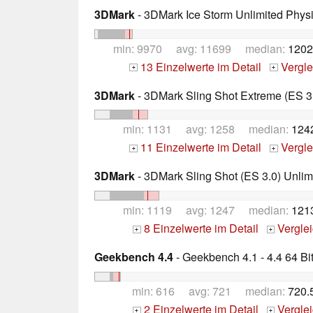
3DMark
- 3DMark Ice Storm Unlimited Phys
min: 9970 avg: 11699 median:
1202
13 Einzelwerte im Detail
Vergle
+
+
3DMark
- 3DMark Sling Shot Extreme (ES 3.
min: 1131 avg: 1258 median:
124
11 Einzelwerte im Detail
Vergle
+
+
3DMark
- 3DMark Sling Shot (ES 3.0) Unlim
min: 1119 avg: 1247 median:
121
8 Einzelwerte im Detail
Vergle
+
+
Geekbench 4.4
- Geekbench 4.1 - 4.4 64 Bi
min: 616 avg: 721 median:
720.
2 Einzelwerte im Detail
Vergle
+
+