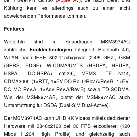
Kühlung kann es allerdings auch zu einer leicht
abweichenden Performance kommen.
Features
Weiterhin sind im Snapdragon MSM8974AC
zahlreiche
Funktechnologien
integriert: Bluetooth 4.0,
WLAN nach IEEE 802.11a/b/g/n/ac (2.4/5 GHz), GSM
(GPRS, EDGE), W-CDMA/UMTS (HSDPA, HSUPA,
HSPA+, DC-HSPA+ cat.29), MBMS, LTE cat.4,
CDMA2000 (1×RTT, 1×EV-DO Rel.0/Rev.A/Rev.B, 1×EV-
DO MC Rev.A, 1×Adv Rev.A/Rev.B) sowie TD-SCDMA.
Wie der MSM8974AB, bietet der MSM8974AC auch
Unterstütztung für DSDA (Dual-SIM Dual-Active).
Der MSM8974AC kann UHD 4K Videos mittels dedizierter
Hardware mit 3840x2160 bei 30 FPS encodieren (120
Mbps H.264 High Profile) und gleichzeitig auch