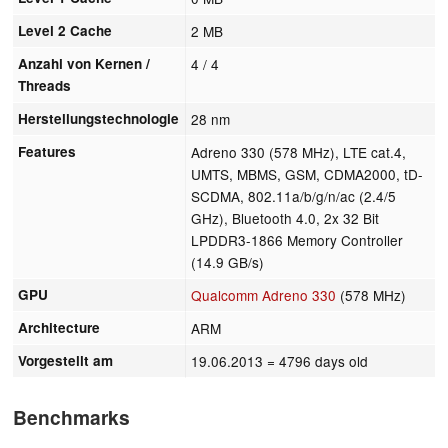
Level 2 Cache
2 MB
Anzahl von Kernen /
4 / 4
Threads
Herstellungstechnologie
28 nm
Features
Adreno 330 (578 MHz), LTE cat.4,
UMTS, MBMS, GSM, CDMA2000, tD-
SCDMA, 802.11a/b/g/n/ac (2.4/5
GHz), Bluetooth 4.0, 2x 32 Bit
LPDDR3-1866 Memory Controller
(14.9 GB/s)
GPU
Qualcomm Adreno 330
(578 MHz)
Architecture
ARM
Vorgestellt am
19.06.2013
= 4796 days old
Benchmarks