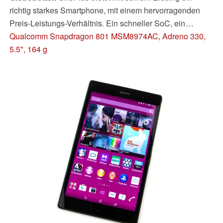
richtig starkes Smartphone, mit einem hervorragenden
Preis-Leistungs-Verhältnis. Ein schneller SoC, ein
hochauflösendes Display, reichlich Speicher und flottes
Qualcomm Snapdragon 801 MSM8974AC, Adreno 330,
LTE sprechen für sich. Aber der Hersteller schafft es nicht,
5.5", 164 g
alle Erwartungen, welche die technischen Spezifikationen
versprechen, zu erfüllen.