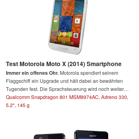
Test Motorola Moto X (2014) Smartphone
Immer ein offenes Ohr.
Motorola spendiert seinem
Flaggschiff ein Upgrade und hält dabei an bewährten
Tugenden fest. Die Sprachsteuerung wird noch weiter
ausgebaut. Außerdem werden ein starker Snapdragon
Qualcomm Snapdragon 801 MSM8974AC, Adreno 330,
801 sowie eine 13-MP-Kamera integriert. Über den Moto
5.2", 145 g
Maker lässt sich das Smartphone zudem individuell
gestalten und ermöglicht auch den Einsatz von
exklusiven Materialien wie Echtholz und Leder.