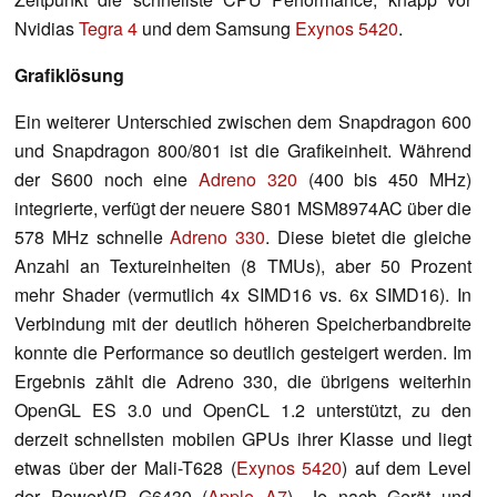
Nvidias
Tegra 4
und dem Samsung
Exynos 5420
.
Grafiklösung
Ein weiterer Unterschied zwischen dem Snapdragon 600
und Snapdragon 800/801 ist die Grafikeinheit. Während
der S600 noch eine
Adreno 320
(400 bis 450 MHz)
integrierte, verfügt der neuere S801 MSM8974AC über die
578 MHz schnelle
Adreno 330
. Diese bietet die gleiche
Anzahl an Textureinheiten (8 TMUs), aber 50 Prozent
mehr Shader (vermutlich 4x SIMD16 vs. 6x SIMD16). In
Verbindung mit der deutlich höheren Speicherbandbreite
konnte die Performance so deutlich gesteigert werden. Im
Ergebnis zählt die Adreno 330, die übrigens weiterhin
OpenGL ES 3.0 und OpenCL 1.2 unterstützt, zu den
derzeit schnellsten mobilen GPUs ihrer Klasse und liegt
etwas über der Mali-T628 (
Exynos 5420
) auf dem Level
der PowerVR G6430 (
Apple A7
). Je nach Gerät und