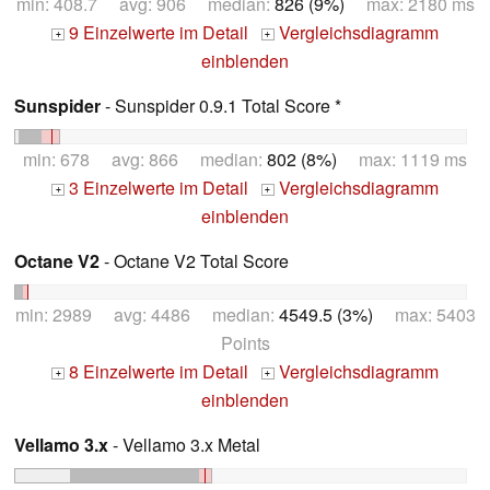
min: 408.7 avg: 906 median:
826 (9%)
max: 2180 ms
9 Einzelwerte im Detail
Vergleichsdiagramm
+
+
einblenden
Sunspider
- Sunspider 0.9.1 Total Score *
min: 678 avg: 866 median:
802 (8%)
max: 1119 ms
3 Einzelwerte im Detail
Vergleichsdiagramm
+
+
einblenden
Octane V2
- Octane V2 Total Score
min: 2989 avg: 4486 median:
4549.5 (3%)
max: 5403
Points
8 Einzelwerte im Detail
Vergleichsdiagramm
+
+
einblenden
Vellamo 3.x
- Vellamo 3.x Metal