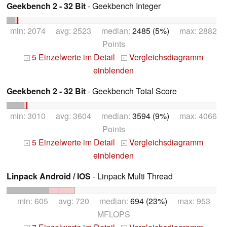
Geekbench 2 - 32 Bit
- Geekbench Integer
min: 2074 avg: 2523 median:
2485 (5%)
max: 2882
Points
5 Einzelwerte im Detail
Vergleichsdiagramm
+
+
einblenden
Geekbench 2 - 32 Bit
- Geekbench Total Score
min: 3010 avg: 3604 median:
3594 (9%)
max: 4066
Points
5 Einzelwerte im Detail
Vergleichsdiagramm
+
+
einblenden
Linpack Android / IOS
- Linpack Multi Thread
min: 605 avg: 720 median:
694 (23%)
max: 953
MFLOPS