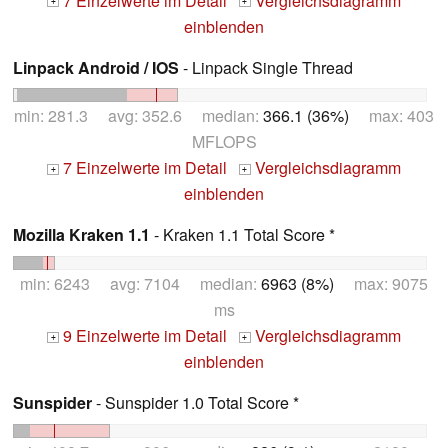
7 Einzelwerte im Detail
Vergleichsdiagramm
+
+
einblenden
Linpack Android / IOS
- Linpack Single Thread
min: 281.3 avg: 352.6 median:
366.1 (36%)
max: 403
MFLOPS
7 Einzelwerte im Detail
Vergleichsdiagramm
+
+
einblenden
Mozilla Kraken 1.1
- Kraken 1.1 Total Score *
min: 6243 avg: 7104 median:
6963 (8%)
max: 9075
ms
9 Einzelwerte im Detail
Vergleichsdiagramm
+
+
einblenden
Sunspider
- Sunspider 1.0 Total Score *