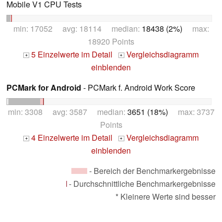
Mobile V1 CPU Tests
min: 17052 avg: 18114 median:
18438 (2%)
max:
18920 Points
5 Einzelwerte im Detail
Vergleichsdiagramm
+
+
einblenden
PCMark for Android
- PCMark f. Android Work Score
min: 3308 avg: 3587 median:
3651 (18%)
max: 3737
Points
4 Einzelwerte im Detail
Vergleichsdiagramm
+
+
einblenden
- Bereich der Benchmarkergebnisse
- Durchschnittliche Benchmarkergebnisse
* Kleinere Werte sind besser