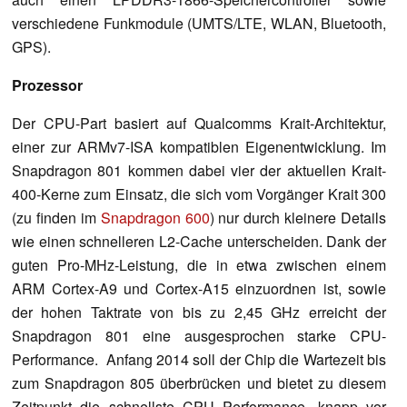
verschiedene Funkmodule (UMTS/LTE, WLAN, Bluetooth,
GPS).
Prozessor
Der CPU-Part basiert auf Qualcomms Krait-Architektur,
einer zur ARMv7-ISA kompatiblen Eigenentwicklung. Im
Snapdragon 801 kommen dabei vier der aktuellen Krait-
400-Kerne zum Einsatz, die sich vom Vorgänger Krait 300
(zu finden im
Snapdragon 600
) nur durch kleinere Details
wie einen schnelleren L2-Cache unterscheiden. Dank der
guten Pro-MHz-Leistung, die in etwa zwischen einem
ARM Cortex-A9 und Cortex-A15 einzuordnen ist, sowie
der hohen Taktrate von bis zu 2,45 GHz erreicht der
Snapdragon 801 eine ausgesprochen starke CPU-
Performance. Anfang 2014 soll der Chip die Wartezeit bis
zum Snapdragon 805 überbrücken und bietet zu diesem
Zeitpunkt die schnellste CPU Performance, knapp vor