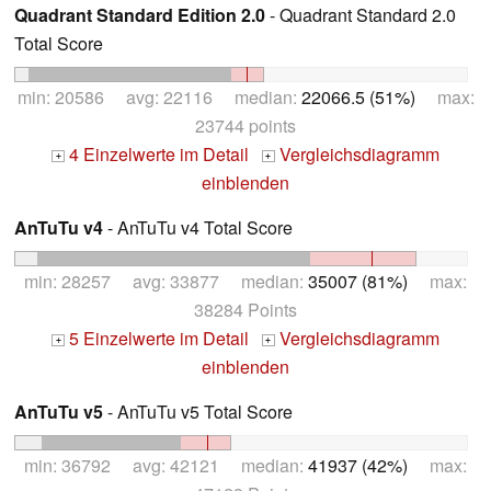
Quadrant Standard Edition 2.0
- Quadrant Standard 2.0
Total Score
min: 20586 avg: 22116 median:
22066.5 (51%)
max:
23744 points
4 Einzelwerte im Detail
Vergleichsdiagramm
+
+
einblenden
AnTuTu v4
- AnTuTu v4 Total Score
min: 28257 avg: 33877 median:
35007 (81%)
max:
38284 Points
5 Einzelwerte im Detail
Vergleichsdiagramm
+
+
einblenden
AnTuTu v5
- AnTuTu v5 Total Score
min: 36792 avg: 42121 median:
41937 (42%)
max: