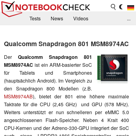
Tests
News
Videos
...
Benchmarks & Tech
Externe Tests
Qualcomm Snapdragon 801 MSM8974AC
Kaufberatung
Deals
Suche
Jobs
Der
Qualcomm Snapdragon 801
Forum
MSM8974AC
ist ein ARM-basierter SoC
für Tablets und Smartphones
(hauptsächlich Android). Im Vergleich zu
den Snapdragon 800 Modellen (z.B.
MSM8974AB
), bietet der 801 eine höhere maximale
Taktrate für die CPU (2,45 GHz) und GPU (578 MHz).
Weiters unterstützt er nun schnelleren per eMMC 5.0
angeschlossenen Flash-Speicher. Neben 4 Krait 400
CPU-Kernen und der Adreno-330-GPU integriert der SoC
auch einen LPDDR3-1866-Speichercontroller sowie