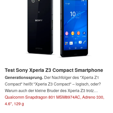
Test Sony Xperia Z3 Compact Smartphone
Generationssprung.
Der Nachfolger des "Xperia Z1
Compact" heißt "Xperia Z3 Compact" – logisch, oder?
Warum auch der kleine Bruder des Xperia Z3 trotz
Namensverwirrung ein tolles Smartphone geworden ist,
Qualcomm Snapdragon 801 MSM8974AC, Adreno 330,
das lesen Sie in unserem Test.
4.6", 129 g