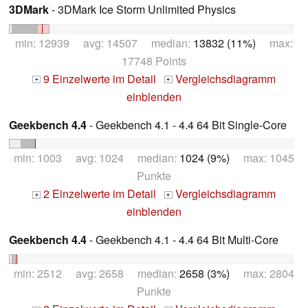
3DMark
- 3DMark Ice Storm Unlimited Physics
min: 12939 avg: 14507 median:
13832 (11%)
max:
17748 Points
9 Einzelwerte im Detail
Vergleichsdiagramm
+
+
einblenden
Geekbench 4.4
- Geekbench 4.1 - 4.4 64 Bit Single-Core
min: 1003 avg: 1024 median:
1024 (9%)
max: 1045
Punkte
2 Einzelwerte im Detail
Vergleichsdiagramm
+
+
einblenden
Geekbench 4.4
- Geekbench 4.1 - 4.4 64 Bit Multi-Core
min: 2512 avg: 2658 median:
2658 (3%)
max: 2804
Punkte