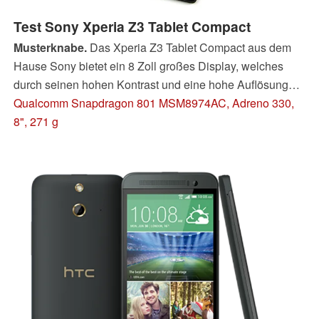
Test Sony Xperia Z3 Tablet Compact
Musterknabe.
Das Xperia Z3 Tablet Compact aus dem
Hause Sony bietet ein 8 Zoll großes Display, welches
durch seinen hohen Kontrast und eine hohe Auflösung
besticht. Ein schneller SoC sorgt im Zusammenspiel mit
Qualcomm Snapdragon 801 MSM8974AC, Adreno 330,
Android 4.4 für eine prima Systemperformance und die
8", 271 g
Akkulaufzeiten sind hervorragend. Außerdem ist das
Tablet staub- und wasserdicht. Kritikpunkte gibt es kaum
und nur auf hohem Niveau.