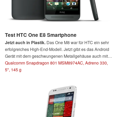
Test HTC One E8 Smartphone
Jetzt auch in Plastik.
Das One M8 war für HTC ein sehr
erfolgreiches High-End-Modell. Jetzt gibt es das Android
Gerät mit dem geschwungenen Metallgehäuse auch mit
Kunststoffgehäuse und hochauflösender Kamera. Wir
Qualcomm Snapdragon 801 MSM8974AC, Adreno 330,
sehen uns die Änderungen an und sagen Ihnen, ob auch
5", 145 g
das One E8 ein echtes Highlight ist.