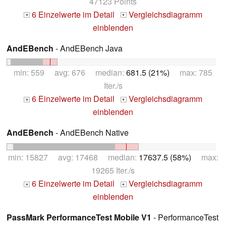
47123 Points
6 Einzelwerte im Detail
Vergleichsdiagramm
+
+
einblenden
AndEBench
- AndEBench Java
min: 559 avg: 676 median:
681.5 (21%)
max: 785
Iter./s
6 Einzelwerte im Detail
Vergleichsdiagramm
+
+
einblenden
AndEBench
- AndEBench Native
min: 15827 avg: 17468 median:
17637.5 (58%)
max:
19265 Iter./s
6 Einzelwerte im Detail
Vergleichsdiagramm
+
+
einblenden
PassMark PerformanceTest Mobile V1
- PerformanceTest