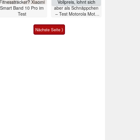
Fitnesstracker? Xiaomi
Vollpreis, lohnt sich
Smart Band 10 Pro im
aber als Schnäppchen
Test
– Test Motorola Moto
G47 Smartphone
Nächste Seite ⟩