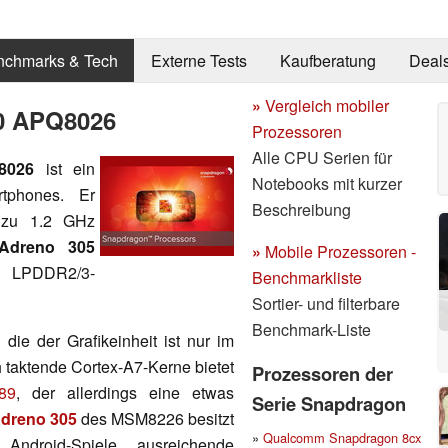
nchmarks & Tech
Externe Tests
Kaufberatung
Deal
»
Vergleich mobiler
0 APQ8026
Prozessoren
Alle CPU Serien für
Q8026
ist ein
Notebooks mit kurzer
tphones. Er
Beschreibung
 zu 1.2 GHz
Adreno 305
»
Mobile Prozessoren -
l LPDDR2/3-
Benchmarkliste
Sortier- und filterbare
Benchmark-Liste
ie der Grafikeinheit ist nur im
 taktende Cortex-A7-Kerne bietet
Prozessoren der
89
, der allerdings eine etwas
Serie Snapdragon
dreno 305
des MSM8226 besitzt
»
Qualcomm Snapdragon 8cx
Android-Spiele ausreichende