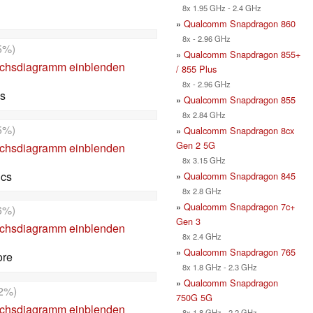
8x 1.95 GHz - 2.4 GHz
»
Qualcomm Snapdragon 860
8x - 2.96 GHz
5%)
»
Qualcomm Snapdragon 855+
ichsdiagramm einblenden
/ 855 Plus
8x - 2.96 GHz
cs
»
Qualcomm Snapdragon 855
8x 2.84 GHz
5%)
»
Qualcomm Snapdragon 8cx
Gen 2 5G
ichsdiagramm einblenden
8x 3.15 GHz
ics
»
Qualcomm Snapdragon 845
8x 2.8 GHz
»
Qualcomm Snapdragon 7c+
6%)
Gen 3
ichsdiagramm einblenden
8x 2.4 GHz
»
Qualcomm Snapdragon 765
ore
8x 1.8 GHz - 2.3 GHz
»
Qualcomm Snapdragon
2%)
750G 5G
ichsdiagramm einblenden
8x 1.8 GHz - 2.2 GHz