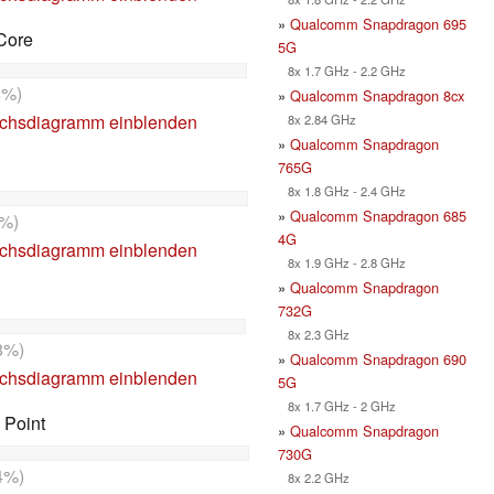
»
Qualcomm Snapdragon 695
Core
5G
8x 1.7 GHz - 2.2 GHz
4%)
»
Qualcomm Snapdragon 8cx
ichsdiagramm einblenden
8x 2.84 GHz
»
Qualcomm Snapdragon
765G
8x 1.8 GHz - 2.4 GHz
»
Qualcomm Snapdragon 685
%)
4G
ichsdiagramm einblenden
8x 1.9 GHz - 2.8 GHz
»
Qualcomm Snapdragon
732G
8x 2.3 GHz
8%)
»
Qualcomm Snapdragon 690
ichsdiagramm einblenden
5G
8x 1.7 GHz - 2 GHz
 Point
»
Qualcomm Snapdragon
730G
4%)
8x 2.2 GHz