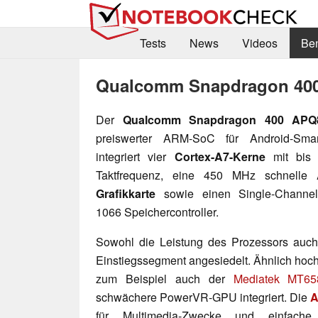
Tests
News
Videos
Be
Qualcomm Snapdragon 40
Der
Qualcomm Snapdragon 400 AP
preiswerter ARM-SoC für Android-Smar
integriert vier
Cortex-A7-Kerne
mit bis
Taktfrequenz, eine 450 MHz schnelle
Grafikkarte
sowie einen Single-Channe
1066 Speichercontroller.
Sowohl die Leistung des Prozessors auch d
Einstiegssegment angesiedelt. Ähnlich hoch
zum Beispiel auch der
Mediatek MT65
schwächere PowerVR-GPU integriert. Die
A
für Multimedia-Zwecke und einfache 