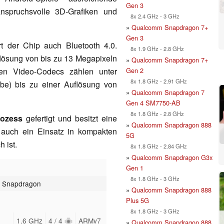
Gen 3
anspruchsvolle 3D-Grafiken und
8x 2.4 GHz - 3 GHz
»
Qualcomm Snapdragon 7+
Gen 3
rt der Chip auch Bluetooth 4.0.
8x 1.9 GHz - 2.8 GHz
lösung von bis zu 13 Megapixeln
»
Qualcomm Snapdragon 7+
Gen 2
en Video-Codecs zählen unter
8x 1.8 GHz - 2.91 GHz
e) bis zu einer Auflösung von
»
Qualcomm Snapdragon 7
Gen 4 SM7750-AB
8x 1.8 GHz - 2.8 GHz
ozess
gefertigt und besitzt eine
»
Qualcomm Snapdragon 888
 auch ein Einsatz in kompakten
5G
 ist.
8x 1.8 GHz - 2.84 GHz
»
Qualcomm Snapdragon G3x
Gen 1
8x 1.8 GHz - 3 GHz
 Snapdragon
»
Qualcomm Snapdragon 888
Plus 5G
8x 1.8 GHz - 3 GHz
1.6 GHz
4 / 4
ARMv7
»
Qualcomm Snapdragon 888