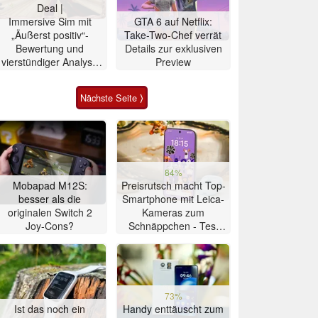
Deal |
Immersive Sim mit
GTA 6 auf Netflix:
„Äußerst positiv“-
Take-Two-Chef verrät
Bewertung und
Details zur exklusiven
vierstündiger Analyse
Preview
90% günstiger
Nächste Seite ⟩
84%
Mobapad M12S:
Preisrutsch macht Top-
besser als die
Smartphone mit Leica-
originalen Switch 2
Kameras zum
Joy-Cons?
Schnäppchen - Test
Xiaomi 17T
73%
Ist das noch ein
Handy enttäuscht zum