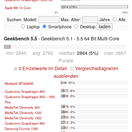
...
2974 279%
Apple M5 10-Core
0%
100%
Suchen:
Modell:
Max. Alter:
Jahre
Alle
Laptop
Smartphone
Desktop
Geekbench 5.5
- Geekbench 5.1 - 5.5 64 Bit Multi-Core
min: 2645 avg: 2792 median:
2864 (5%)
max: 2867
Punkte
3 Einzelwerte im Detail
Vergleichsdiagramm
+
-
ausblenden
248 -91%
Mediatek MT6580M
...
2572 -8%
Qualcomm Snapdragon 855
2659 -5%
Qualcomm Snapdragon 855+ / 855
Plus
2678 -4%
MediaTek Dimensity 820
2690 -4%
MediaTek Dimensity 1200
2700 -3%
MediaTek Dimensity 1300
2713 -3%
Qualcomm Snapdragon 860
2761 -1%
Samsung Exynos 1380