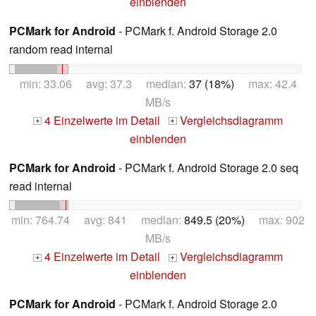
einblenden
PCMark for Android
- PCMark f. Android Storage 2.0
random read internal
min: 33.06 avg: 37.3 median:
37 (18%)
max: 42.4
MB/s
4 Einzelwerte im Detail
Vergleichsdiagramm
+
+
einblenden
PCMark for Android
- PCMark f. Android Storage 2.0 seq
read internal
min: 764.74 avg: 841 median:
849.5 (20%)
max: 902
MB/s
4 Einzelwerte im Detail
Vergleichsdiagramm
+
+
einblenden
PCMark for Android
- PCMark f. Android Storage 2.0