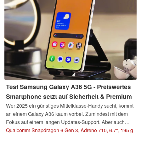
Test Samsung Galaxy A36 5G - Preiswertes
Smartphone setzt auf Sicherheit & Premium
Wer 2025 ein günstiges Mittelklasse-Handy sucht, kommt
an einem Galaxy A36 kaum vorbei. Zumindest mit dem
Fokus auf einem langen Updates-Support. Aber auch
Dual-eSIM und ein wasserfestes Gehäuse sind in dieser
Qualcomm Snapdragon 6 Gen 3, Adreno 710, 6.7", 195 g
Preisklasse ein Alleinstellungsmerkmal. Baut Samsung