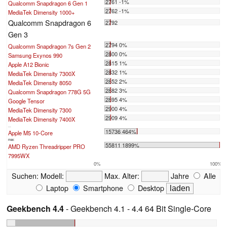
2761 -1%
Qualcomm Snapdragon 6 Gen 1
2762 -1%
MediaTek Dimensity 1000+
Qualcomm Snapdragon 6
2792
Gen 3
2794 0%
Qualcomm Snapdragon 7s Gen 2
2800 0%
Samsung Exynos 990
2815 1%
Apple A12 Bionic
2832 1%
MediaTek Dimensity 7300X
2852 2%
MediaTek Dimensity 8050
2882 3%
Qualcomm Snapdragon 778G 5G
2895 4%
Google Tensor
2900 4%
MediaTek Dimensity 7300
2909 4%
MediaTek Dimensity 7400X
...
15736 464%
Apple M5 10-Core
max:
55811 1899%
AMD Ryzen Threadripper PRO
7995WX
0%
100%
Suchen:
Modell:
Max. Alter:
Jahre
Alle
Laptop
Smartphone
Desktop
Geekbench 4.4
- Geekbench 4.1 - 4.4 64 Bit Single-Core