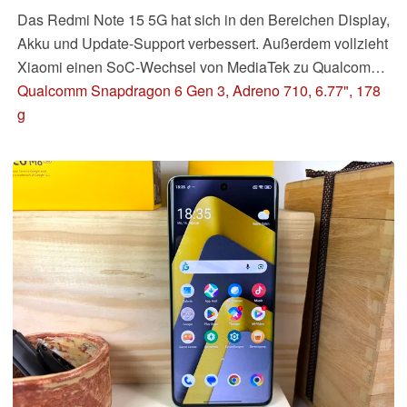
Das Redmi Note 15 5G hat sich in den Bereichen Display,
Akku und Update-Support verbessert. Außerdem vollzieht
Xiaomi einen SoC-Wechsel von MediaTek zu Qualcomm
bei diesem Smartphone. Ob das reicht, um zu
Qualcomm Snapdragon 6 Gen 3, Adreno 710, 6.77", 178
überzeugen, klärt unser Test.
g
Update: Akkutests abgeschlossen.