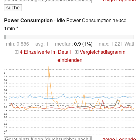
Power Consumption
- Idle Power Consumption 150cd
1min *
min: 0.886 avg: 1 median:
0.9 (1%)
max: 1.221 Watt
4 Einzelwerte im Detail
Vergleichsdiagramm
+
+
einblenden
2.1
2
1.9
1.8
1.7
1.6
1.5
1.4
1.2
1.1
1
0.9
0.8
0.7
0.6
0.5
0.3
0.2
0.1
0
zeige Legende