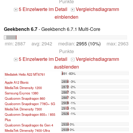
Punkte
5 Einzelwerte im Detail
Vergleichsdiagramm
+
+
einblenden
Geekbench 6.7
- Geekbench 6.7.1 Multi-Core
min: 2887 avg: 2942 median:
2955 (10%)
max: 2963
Punkte
5 Einzelwerte im Detail
Vergleichsdiagramm
+
-
ausblenden
491 -83%
Mediatek Helio A22 MT6761
...
2850 -3%
Apple A12 Bionic
2872 -2%
MediaTek Dimensity 1200
2887 -2%
Samsung Exynos 1380
2887 -2%
Qualcomm Snapdragon 860
2909 -1%
Qualcomm Snapdragon 778G+ 5G
2913 -1%
MediaTek Dimensity 7300
2926 -1%
Qualcomm Snapdragon 855+ / 855
Plus
2930 0%
Qualcomm Snapdragon 6s Gen 4
2939 0%
MediaTek Dimensity 7400-Ultra