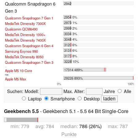
Qualcomm Snapdragon 6
2942
Gen 3
2954 0%
Qualcomm Snapdragon 7 Gen 1
2973 1%
MediaTek Dimensity 7300X
2999 2%
Qualcomm QCM6490
3034 3%
MediaTek Dimensity 1000+
3048 4%
MediaTek Dimensity 7400X
3120 6%
Qualcomm Snapdragon 6 Gen 4
3131 6%
Samsung Exynos 990
3173 8%
MediaTek Dimensity 8050
3228 10%
Qualcomm Snapdragon 7 Gen 3
...
17314 489%
Apple M5 10-Core
max:
29226 893%
Apple M5 Max
0%
100%
Suchen:
Modell:
Max. Alter:
Jahre
Alle
Laptop
Smartphone
Desktop
Geekbench 5.5
- Geekbench 5.1 - 5.5 64 Bit Single-Core
min: 779 avg: 784 median:
786 (26%)
max: 787
Punkte