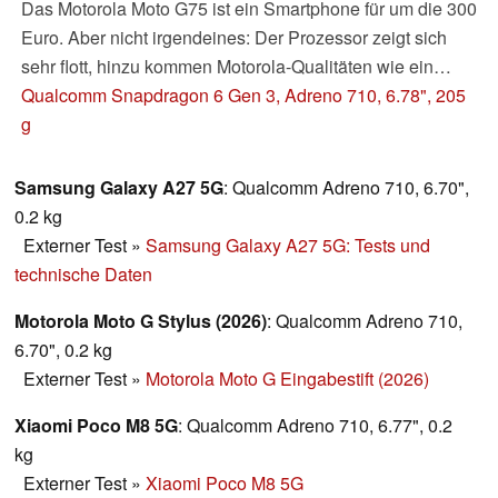
Das Motorola Moto G75 ist ein Smartphone für um die 300
Euro. Aber nicht irgendeines: Der Prozessor zeigt sich
sehr flott, hinzu kommen Motorola-Qualitäten wie ein
tolles Design und recht pures Android. Das perfekte
Qualcomm Snapdragon 6 Gen 3, Adreno 710, 6.78", 205
Mittelklasse-Handy also?
g
Samsung Galaxy A27 5G
: Qualcomm Adreno 710, 6.70",
0.2 kg
Externer Test
»
Samsung Galaxy A27 5G: Tests und
technische Daten
Motorola Moto G Stylus (2026)
: Qualcomm Adreno 710,
6.70", 0.2 kg
Externer Test
»
Motorola Moto G Eingabestift (2026)
Xiaomi Poco M8 5G
: Qualcomm Adreno 710, 6.77", 0.2
kg
Externer Test
»
Xiaomi Poco M8 5G