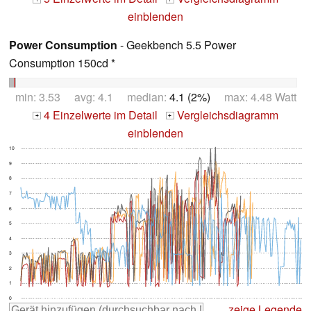
einblenden
Power Consumption
- Geekbench 5.5 Power
Consumption 150cd *
min: 3.53 avg: 4.1 median:
4.1 (2%)
max: 4.48 Watt
4 Einzelwerte im Detail
Vergleichsdiagramm
+
+
einblenden
10
9
8
7
6
5
4
3
2
1
0
zeige Legende