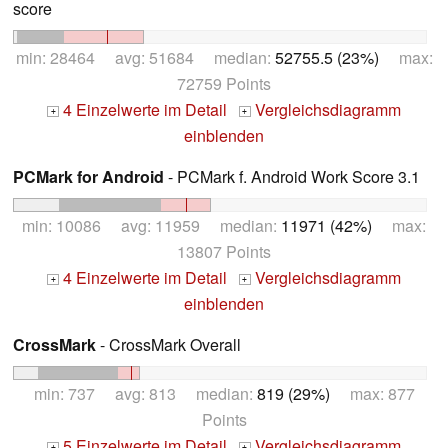
score
min: 28464 avg: 51684 median:
52755.5 (23%)
max:
72759 Points
4 Einzelwerte im Detail
Vergleichsdiagramm
+
+
einblenden
PCMark for Android
- PCMark f. Android Work Score 3.1
min: 10086 avg: 11959 median:
11971 (42%)
max:
13807 Points
4 Einzelwerte im Detail
Vergleichsdiagramm
+
+
einblenden
CrossMark
- CrossMark Overall
min: 737 avg: 813 median:
819 (29%)
max: 877
Points
5 Einzelwerte im Detail
Vergleichsdiagramm
+
+