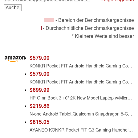
- Bereich der Benchmarkergebnisse
- Durchschnittliche Benchmarkergebnisse
* Kleinere Werte sind besser
$579.00
KONKR Pocket FIT Android Handheld Gaming Console, Qualcomm Snapdragon G3 Gen 3 Dual Flagship Chip, 6" 1080P 144Hz LCD, Hall Sensing Joystick & Hall Triggers with Dual-Click Trigger Lock, 8400mAh Battery PD Fast Charging, 386g Ultra-Light Ergonomic Design, Support Game Key Mapping for Mobile Games, USB 3.2 Gen2 & SD Expansion(Phantom Black, 16G+512G)
$579.00
KONKR Pocket FIT Android Handheld Gaming Console, Qualcomm Snapdragon G3 Gen 3 Dual Flagship Chip, 6" 1080P 144Hz LCD, Hall Sensing Joystick & Hall Triggers with Dual-Click Trigger Lock, 8400mAh Battery PD Fast Charging, 386g Ultra-Light Ergonomic Design, Support Game Key Mapping for Mobile Games, USB 3.2 Gen2 & SD Expansion (Dragon Yellow, 16G+512G)
$699.99
HP OmniBook 3 16" 2K New Model Laptop w/Microsoft 365, Qualcomm 8-Core CPU for Copilot+, 16GB RAM, 1TB SSD, Backlit & Numeric Keyboard, Windows 11 Home, w/Laptop Cooler, Mica Black
$219.86
N-one Android Tablet,Qualcomm Snapdragon 8-Core 20GB 128GB 12 inch FHD Screen, Android 14 Tablets 4G LTE SIM Cellular 2.4&5GHz WiFi 9200mAh 18W Fast Charger GPS for Work Study and Business
$815.05
AYANEO KONKR Pocket FIT G3 Gaming Handheld 16GB/1TB White