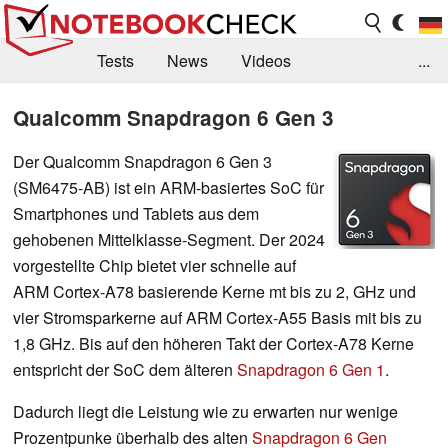
Tests
News
Videos
...
Benchmarks & Tech
Externe Tests
Qualcomm Snapdragon 6 Gen 3
Kaufberatung
Deals
Suche
Jobs
Der Qualcomm Snapdragon 6 Gen 3
(SM6475-AB) ist ein ARM-basiertes SoC für
Forum
Smartphones und Tablets aus dem
gehobenen Mittelklasse-Segment. Der 2024
vorgestellte Chip bietet vier schnelle auf
ARM Cortex-A78 basierende Kerne mt bis zu 2, GHz und
vier Stromsparkerne auf ARM Cortex-A55 Basis mit bis zu
1,8 GHz. Bis auf den höheren Takt der Cortex-A78 Kerne
entspricht der SoC dem älteren
Snapdragon 6 Gen 1
.
Dadurch liegt die Leistung wie zu erwarten nur wenige
Prozentpunke überhalb des alten
Snapdragon 6 Gen