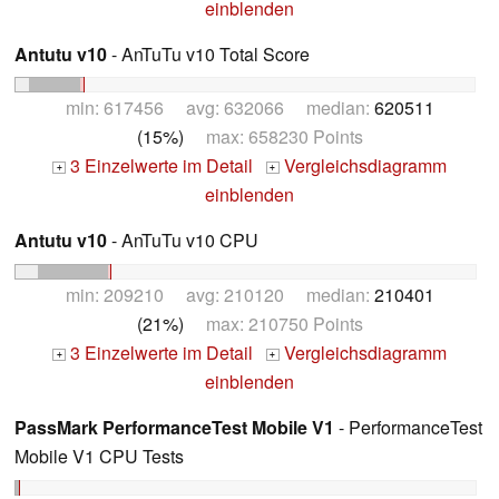
einblenden
Antutu v10
- AnTuTu v10 Total Score
min: 617456 avg: 632066 median:
620511
(15%)
max: 658230 Points
3 Einzelwerte im Detail
Vergleichsdiagramm
+
+
einblenden
Antutu v10
- AnTuTu v10 CPU
min: 209210 avg: 210120 median:
210401
(21%)
max: 210750 Points
3 Einzelwerte im Detail
Vergleichsdiagramm
+
+
einblenden
PassMark PerformanceTest Mobile V1
- PerformanceTest
Mobile V1 CPU Tests