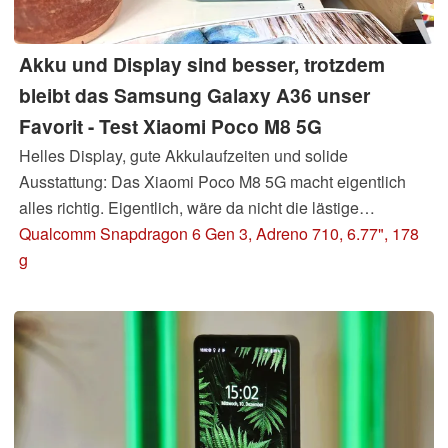
Akku und Display sind besser, trotzdem
bleibt das Samsung Galaxy A36 unser
Favorit - Test Xiaomi Poco M8 5G
Helles Display, gute Akkulaufzeiten und solide
Ausstattung: Das Xiaomi Poco M8 5G macht eigentlich
alles richtig. Eigentlich, wäre da nicht die lästige
Konkurrenz. Gegen die zieht das Poco-Phone nämlich
Qualcomm Snapdragon 6 Gen 3, Adreno 710, 6.77", 178
oftmals einfach den Kürzeren. Zu allem Überfluss
g
kannibalisiert sich Xiaomi auch noch selbst, denn das
baugleiche Smartphone bekommt man aktuell unter
anderem Namen mindestens genauso günstig.