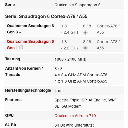
Serie
Qualcomm Snapdragon 6
Serie: Snapdragon 6 Cortex-A78 / A55
Qualcomm Snapdragon 6
1.8
8 / 8
Cortex-A78 /
Gen 3 «
- 2.4 GHz
A55
Qualcomm Snapdragon 6
1.8
8 / 8
Cortex-A78 /
Gen 1
- 2.2 GHz
A55
Taktung
1800 - 2400 MHz
Anzahl von Kernen /
8 / 8
Threads
4 x 2.4 GHz ARM Cortex-A78
4 x 1.8 GHz ARM Cortex-A55
Herstellungstechnologie
4 nm
Features
Spectra Triple ISP, AI Engine, Wi-Fi
6E, 5G Modem
GPU
Qualcomm Adreno 710
64 Bit
64 Bit wird unterstützt