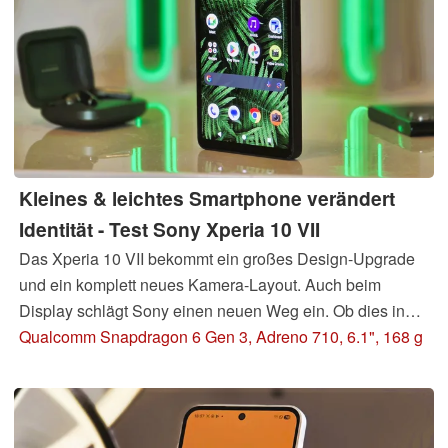
Kleines & leichtes Smartphone verändert
Identität - Test Sony Xperia 10 VII
Das Xperia 10 VII bekommt ein großes Design-Upgrade
und ein komplett neues Kamera-Layout. Auch beim
Display schlägt Sony einen neuen Weg ein. Ob dies in
der günstigen Mittelklasse ausreichend ist, um ein
Qualcomm Snapdragon 6 Gen 3, Adreno 710, 6.1", 168 g
Verkaufsschlager zu werden, lesen Sie im Testbericht
zum kompakten Sony-Handy.