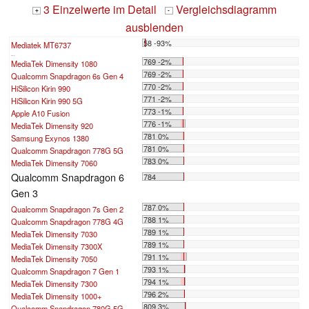
3 Einzelwerte im Detail
Vergleichsdiagramm
+
-
ausblenden
58 -93%
Mediatek MT6737
...
769 -2%
MediaTek Dimensity 1080
769 -2%
Qualcomm Snapdragon 6s Gen 4
770 -2%
HiSilicon Kirin 990
771 -2%
HiSilicon Kirin 990 5G
773 -1%
Apple A10 Fusion
776 -1%
MediaTek Dimensity 920
781 0%
Samsung Exynos 1380
781 0%
Qualcomm Snapdragon 778G 5G
783 0%
MediaTek Dimensity 7060
Qualcomm Snapdragon 6
784
Gen 3
787 0%
Qualcomm Snapdragon 7s Gen 2
788 1%
Qualcomm Snapdragon 778G 4G
789 1%
MediaTek Dimensity 7030
789 1%
MediaTek Dimensity 7300X
791 1%
MediaTek Dimensity 7050
793 1%
Qualcomm Snapdragon 7 Gen 1
794 1%
MediaTek Dimensity 7300
796 2%
MediaTek Dimensity 1000+
809 3%
Qualcomm Snapdragon 780G 5G