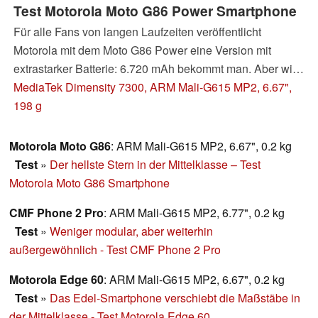
Test Motorola Moto G86 Power Smartphone
Für alle Fans von langen Laufzeiten veröffentlicht
Motorola mit dem Moto G86 Power eine Version mit
extrastarker Batterie: 6.720 mAh bekommt man. Aber wir
stark verändert sich das Durchhaltevermögen damit
MediaTek Dimensity 7300, ARM Mali-G615 MP2, 6.67",
wirklich? Und welche Nachteile muss man in Kauf
198 g
nehmen? Im Test klären wir alle Fragen.
Motorola Moto G86
: ARM Mali-G615 MP2, 6.67", 0.2 kg
Test
»
Der hellste Stern in der Mittelklasse – Test
Motorola Moto G86 Smartphone
CMF Phone 2 Pro
: ARM Mali-G615 MP2, 6.77", 0.2 kg
Test
»
Weniger modular, aber weiterhin
außergewöhnlich - Test CMF Phone 2 Pro
Motorola Edge 60
: ARM Mali-G615 MP2, 6.67", 0.2 kg
Test
»
Das Edel-Smartphone verschiebt die Maßstäbe in
der Mittelklasse - Test Motorola Edge 60