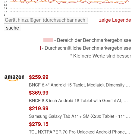
0.7
0.5
0.4
0.2
0
zeige Legende
- Bereich der Benchmarkergebnisse
- Durchschnittliche Benchmarkergebnisse
* Kleinere Werte sind besser
$259.99
BNCF 8.4" Android 15 Tablet, Mediatek Dimensity 7300 Octa-Core, 20(8+12)GB+256GB+2TB, 90Hz 1920×1200 FHD, 4G & WiFi 6E, Quad-GPS & BT5.4, 20MP Dual Camera, 6050mAh Bpad Mini Ultra with Protective Case
$369.99
BNCF 8.8 inch Android 16 Tablet with Gemini AI, MediaTek Dimensity 8300 Octa-core 24GB RAM 256GB ROM, 2.5K 2560x1600 Display 120Hz BPad GT, 13MP Camera 4G LTE+Wi-Fi 6E 6300mAh with Protective Case
$219.99
Samsung Galaxy Tab A11+ SM-X230 Tablet - 11" WUXGA - MediaTek Dimensity 7300 (4 nm) Octa-core - 6 GB - 128 GB Storage - Gray
$279.15
TCL NXTPAPER 70 Pro Unlocked Android Phone, 6.9" 120Hz Display, 8+128GB