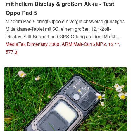
mit hellem Display & großem Akku - Test
Oppo Pad 5
Mit dem Pad 5 bringt Oppo ein vergleichsweise günstiges
Mittelklasse-Tablet mit 5G, einem großen 12,1-Zoll-
Display, Stift-Support und GPS-Ortung auf dem Markt.
Leider fallen die Unterschiede der globalen Version so
MediaTek Dimensity 7300, ARM Mali-G615 MP2, 12.1",
massiv aus, dass eine Kaufempfehlung des Android-
577 g
Tablets samt Dimensity 7300 in weite Ferne rückt.
Update: Kamerafotos & Akkutest ergänzt