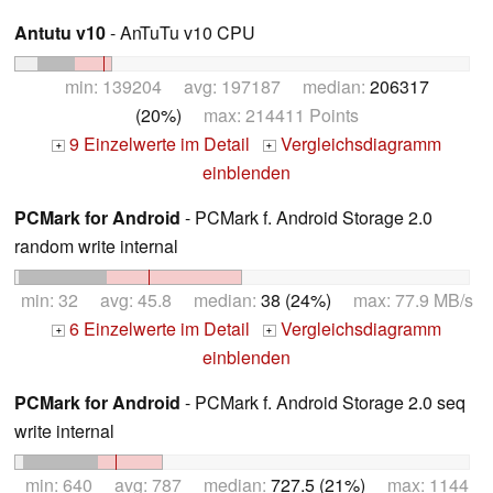
Antutu v10
- AnTuTu v10 CPU
min: 139204 avg: 197187 median:
206317
(20%)
max: 214411 Points
9 Einzelwerte im Detail
Vergleichsdiagramm
+
+
einblenden
PCMark for Android
- PCMark f. Android Storage 2.0
random write internal
min: 32 avg: 45.8 median:
38 (24%)
max: 77.9 MB/s
6 Einzelwerte im Detail
Vergleichsdiagramm
+
+
einblenden
PCMark for Android
- PCMark f. Android Storage 2.0 seq
write internal
min: 640 avg: 787 median:
727.5 (21%)
max: 1144