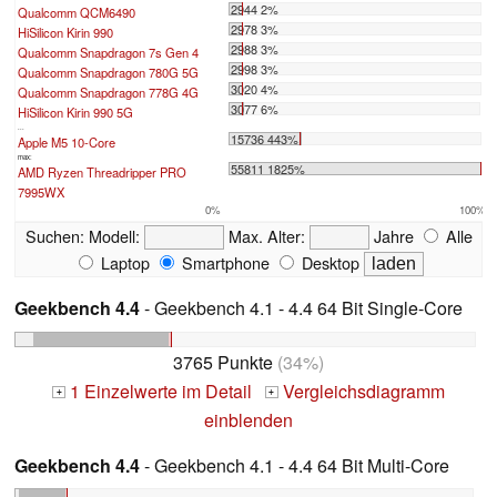
2944 2%
Qualcomm QCM6490
2978 3%
HiSilicon Kirin 990
2988 3%
Qualcomm Snapdragon 7s Gen 4
2998 3%
Qualcomm Snapdragon 780G 5G
3020 4%
Qualcomm Snapdragon 778G 4G
3077 6%
HiSilicon Kirin 990 5G
...
15736 443%
Apple M5 10-Core
max:
55811 1825%
AMD Ryzen Threadripper PRO
7995WX
0%
100%
Suchen:
Modell:
Max. Alter:
Jahre
Alle
Laptop
Smartphone
Desktop
Geekbench 4.4
- Geekbench 4.1 - 4.4 64 Bit Single-Core
3765 Punkte
(34%)
1 Einzelwerte im Detail
Vergleichsdiagramm
+
+
einblenden
Geekbench 4.4
- Geekbench 4.1 - 4.4 64 Bit Multi-Core