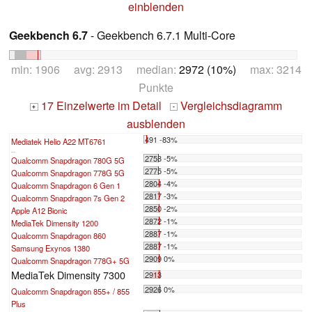
einblenden
Geekbench 6.7
- Geekbench 6.7.1 Multi-Core
min: 1906 avg: 2913 median:
2972 (10%)
max: 3214
Punkte
17 Einzelwerte im Detail
Vergleichsdiagramm
+
-
ausblenden
491 -83%
Mediatek Helio A22 MT6761
...
2758 -5%
Qualcomm Snapdragon 780G 5G
2775 -5%
Qualcomm Snapdragon 778G 5G
2804 -4%
Qualcomm Snapdragon 6 Gen 1
2817 -3%
Qualcomm Snapdragon 7s Gen 2
2850 -2%
Apple A12 Bionic
2872 -1%
MediaTek Dimensity 1200
2887 -1%
Qualcomm Snapdragon 860
2887 -1%
Samsung Exynos 1380
2909 0%
Qualcomm Snapdragon 778G+ 5G
MediaTek Dimensity 7300
2913
2926 0%
Qualcomm Snapdragon 855+ / 855
Plus