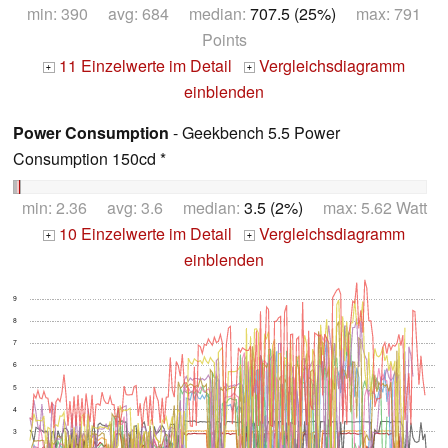
min: 390 avg: 684 median:
707.5 (25%)
max: 791
Points
11 Einzelwerte im Detail
Vergleichsdiagramm
+
+
einblenden
Power Consumption
- Geekbench 5.5 Power
Consumption 150cd *
min: 2.36 avg: 3.6 median:
3.5 (2%)
max: 5.62 Watt
10 Einzelwerte im Detail
Vergleichsdiagramm
+
+
einblenden
9
8
7
6
5
4
3