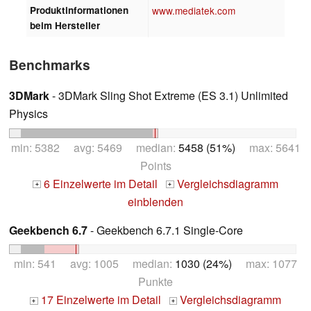
Produktinformationen
www.mediatek.com
beim Hersteller
Benchmarks
3DMark
- 3DMark Sling Shot Extreme (ES 3.1) Unlimited
Physics
min: 5382 avg: 5469 median:
5458 (51%)
max: 5641
Points
6 Einzelwerte im Detail
Vergleichsdiagramm
+
+
einblenden
Geekbench 6.7
- Geekbench 6.7.1 Single-Core
min: 541 avg: 1005 median:
1030 (24%)
max: 1077
Punkte
17 Einzelwerte im Detail
Vergleichsdiagramm
+
+