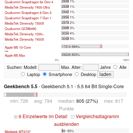
2930 1%
Qualcomm Snapdragon 6s Gen 4
2939 1%
MediaTek Dimensity 7400-Ultra
2942 1%
Qualcomm Snapdragon 6 Gen 3
2954 1%
Qualcomm Snapdragon 7 Gen 1
2973 2%
MediaTek Dimensity 7300X
2999 3%
Qualcomm QCM6490
3034 4%
MediaTek Dimensity 1000+
3048 5%
MediaTek Dimensity 7400X
...
17314 494%
Apple M5 10-Core
max:
29226 903%
Apple M5 Max
0%
100%
Suchen:
Modell:
Max. Alter:
Jahre
Alle
Laptop
Smartphone
Desktop
Geekbench 5.5
- Geekbench 5.1 - 5.5 64 Bit Single-Core
min: 726 avg: 794 median:
805 (27%)
max: 817
Punkte
6 Einzelwerte im Detail
Vergleichsdiagramm
+
-
ausblenden
58 -93%
Mediatek MT6737