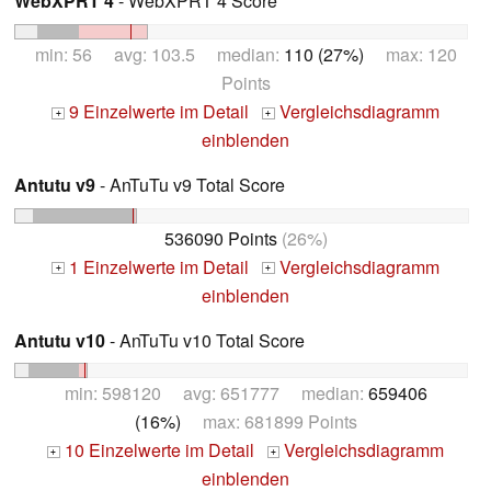
WebXPRT 4
- WebXPRT 4 Score
min: 56 avg: 103.5 median:
110 (27%)
max: 120
Points
9 Einzelwerte im Detail
Vergleichsdiagramm
+
+
einblenden
Antutu v9
- AnTuTu v9 Total Score
536090 Points
(26%)
1 Einzelwerte im Detail
Vergleichsdiagramm
+
+
einblenden
Antutu v10
- AnTuTu v10 Total Score
min: 598120 avg: 651777 median:
659406
(16%)
max: 681899 Points
10 Einzelwerte im Detail
Vergleichsdiagramm
+
+
einblenden