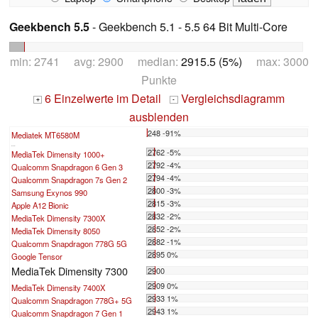
Geekbench 5.5
- Geekbench 5.1 - 5.5 64 Bit Multi-Core
min: 2741 avg: 2900 median:
2915.5 (5%)
max: 3000
Punkte
6 Einzelwerte im Detail
Vergleichsdiagramm
+
-
ausblenden
248 -91%
Mediatek MT6580M
...
2762 -5%
MediaTek Dimensity 1000+
2792 -4%
Qualcomm Snapdragon 6 Gen 3
2794 -4%
Qualcomm Snapdragon 7s Gen 2
2800 -3%
Samsung Exynos 990
2815 -3%
Apple A12 Bionic
2832 -2%
MediaTek Dimensity 7300X
2852 -2%
MediaTek Dimensity 8050
2882 -1%
Qualcomm Snapdragon 778G 5G
2895 0%
Google Tensor
MediaTek Dimensity 7300
2900
2909 0%
MediaTek Dimensity 7400X
2933 1%
Qualcomm Snapdragon 778G+ 5G
2943 1%
Qualcomm Snapdragon 7 Gen 1