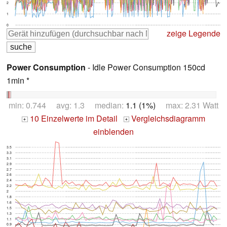
2
1
0
zeige Legende
Power Consumption
- Idle Power Consumption 150cd
1min *
min: 0.744 avg: 1.3 median:
1.1 (1%)
max: 2.31 Watt
10 Einzelwerte im Detail
Vergleichsdiagramm
+
+
einblenden
3.5
3.3
3.1
2.9
2.7
2.6
2.4
2.2
2
1.8
1.6
1.5
1.3
1.1
0.9