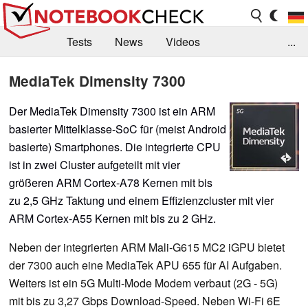
Tests
News
Videos
...
Benchmarks & Tech
Externe Tests
MediaTek Dimensity 7300
Kaufberatung
Deals
Suche
Jobs
Der MediaTek Dimensity 7300 ist ein ARM
basierter Mittelklasse-SoC für (meist Android
Forum
basierte) Smartphones. Die integrierte CPU
ist in zwei Cluster aufgeteilt mit vier
größeren ARM Cortex-A78 Kernen mit bis
zu 2,5 GHz Taktung und einem Effizienzcluster mit vier
ARM Cortex-A55 Kernen mit bis zu 2 GHz.
Neben der integrierten ARM Mali-G615 MC2 iGPU bietet
der 7300 auch eine MediaTek APU 655 für AI Aufgaben.
Weiters ist ein 5G Multi-Mode Modem verbaut (2G - 5G)
mit bis zu 3,27 Gbps Download-Speed. Neben Wi-Fi 6E