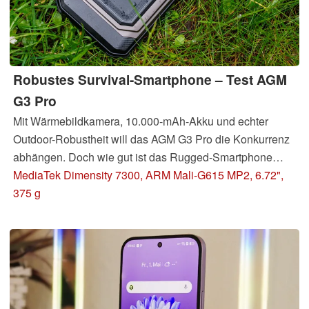
Robustes Survival-Smartphone – Test AGM
G3 Pro
Mit Wärmebildkamera, 10.000-mAh-Akku und echter
Outdoor-Robustheit will das AGM G3 Pro die Konkurrenz
abhängen. Doch wie gut ist das Rugged-Smartphone
wirklich im Alltag, auf der Baustelle und beim Outdoor-
MediaTek Dimensity 7300, ARM Mali-G615 MP2, 6.72",
Einsatz?
375 g