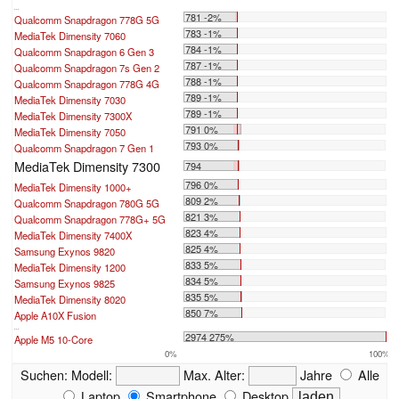
...
781 -2%
Qualcomm Snapdragon 778G 5G
783 -1%
MediaTek Dimensity 7060
784 -1%
Qualcomm Snapdragon 6 Gen 3
787 -1%
Qualcomm Snapdragon 7s Gen 2
788 -1%
Qualcomm Snapdragon 778G 4G
789 -1%
MediaTek Dimensity 7030
789 -1%
MediaTek Dimensity 7300X
791 0%
MediaTek Dimensity 7050
793 0%
Qualcomm Snapdragon 7 Gen 1
MediaTek Dimensity 7300
794
796 0%
MediaTek Dimensity 1000+
809 2%
Qualcomm Snapdragon 780G 5G
821 3%
Qualcomm Snapdragon 778G+ 5G
823 4%
MediaTek Dimensity 7400X
825 4%
Samsung Exynos 9820
833 5%
MediaTek Dimensity 1200
834 5%
Samsung Exynos 9825
835 5%
MediaTek Dimensity 8020
850 7%
Apple A10X Fusion
...
2974 275%
Apple M5 10-Core
0%
100%
Suchen:
Modell:
Max. Alter:
Jahre
Alle
Laptop
Smartphone
Desktop