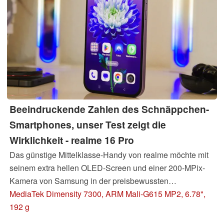
Beeindruckende Zahlen des Schnäppchen-
Smartphones, unser Test zeigt die
Wirklichkeit - realme 16 Pro
Das günstige Mittelklasse-Handy von realme möchte mit
seinem extra hellen OLED-Screen und einer 200-MPix-
Kamera von Samsung in der preisbewussten
Käuferschicht Punkte sammeln. Unser Test bringt
MediaTek Dimensity 7300, ARM Mali-G615 MP2, 6.78",
allerdings einige Enttäuschungen ans Tageslicht.
192 g
Update: Kamerafotos & Outdoor-Fotos ergänzt