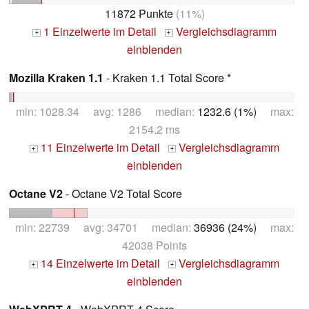
11872 Punkte
(11%)
1 Einzelwerte im Detail
Vergleichsdiagramm
+
+
einblenden
Mozilla Kraken 1.1
- Kraken 1.1 Total Score *
min: 1028.34 avg: 1286 median:
1232.6 (1%)
max:
2154.2 ms
11 Einzelwerte im Detail
Vergleichsdiagramm
+
+
einblenden
Octane V2
- Octane V2 Total Score
min: 22739 avg: 34701 median:
36936 (24%)
max:
42038 Points
14 Einzelwerte im Detail
Vergleichsdiagramm
+
+
einblenden