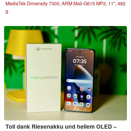
Preisklasse sehr flotten SoC. Damit wird das Samsung
MediaTek Dimensity 7300, ARM Mali-G615 MP2, 11", 482
Galaxy Tab A11+ 5G zur spannenden Alternative bei den
g
Tablets unter 300 Euro.
Update: Weitere Laufzeittests
ergänzt.
Toll dank Riesenakku und hellem OLED –