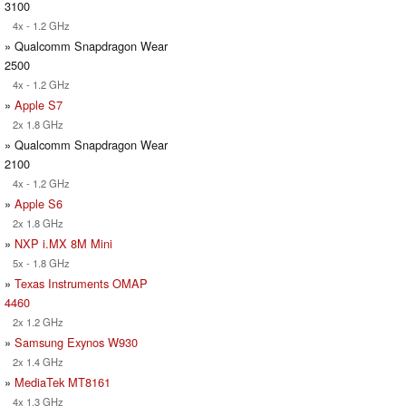
3100
4x - 1.2 GHz
» Qualcomm Snapdragon Wear
2500
4x - 1.2 GHz
»
Apple S7
2x 1.8 GHz
» Qualcomm Snapdragon Wear
2100
4x - 1.2 GHz
»
Apple S6
2x 1.8 GHz
»
NXP i.MX 8M Mini
5x - 1.8 GHz
»
Texas Instruments OMAP
4460
2x 1.2 GHz
»
Samsung Exynos W930
2x 1.4 GHz
»
MediaTek MT8161
4x 1.3 GHz