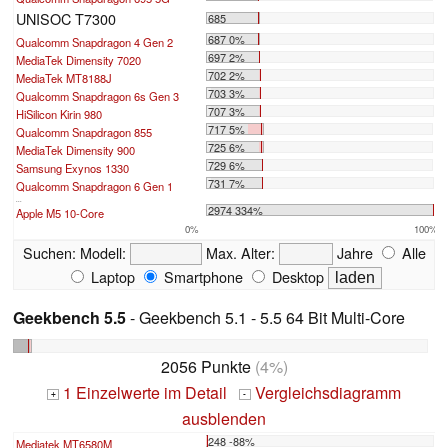
UNISOC T7300
685
687 0%
Qualcomm Snapdragon 4 Gen 2
697 2%
MediaTek Dimensity 7020
702 2%
MediaTek MT8188J
703 3%
Qualcomm Snapdragon 6s Gen 3
707 3%
HiSilicon Kirin 980
717 5%
Qualcomm Snapdragon 855
725 6%
MediaTek Dimensity 900
729 6%
Samsung Exynos 1330
731 7%
Qualcomm Snapdragon 6 Gen 1
...
2974 334%
Apple M5 10-Core
0%
100%
Suchen:
Modell:
Max. Alter:
Jahre
Alle
Laptop
Smartphone
Desktop
Geekbench 5.5
- Geekbench 5.1 - 5.5 64 Bit Multi-Core
2056 Punkte
(4%)
1 Einzelwerte im Detail
Vergleichsdiagramm
+
-
ausblenden
248 -88%
Mediatek MT6580M