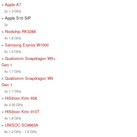
»
Apple A7
2x 1.3 GHz
» Apple S10 SiP
2x
»
Rockchip RK3288
4x 1.8 GHz
»
Samsung Exynos W1000
5x 1.5 GHz
»
Qualcomm Snapdragon W5+
Gen 1
4x 1.7 GHz
»
Qualcomm Snapdragon W5
Gen 1
4x 1.7 GHz
»
HiSilicon Kirin 658
8x 2.35 GHz
»
HiSilicon Kirin 910T
4x 1.8 GHz
»
UNISOC SC9863A
8x 1.2 GHz - 1.6 GHz