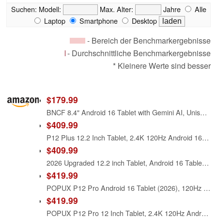
Suchen:
Modell:
Max. Alter:
Jahre
Alle
Laptop
Smartphone
Desktop
- Bereich der Benchmarkergebnisse
- Durchschnittliche Benchmarkergebnisse
* Kleinere Werte sind besser
$179.99
BNCF 8.4" Android 16 Tablet with Gemini AI, Unisoc T7300 Octa-Core 24(8+16) GB RAM 128GB ROM 2TB TF, FHD 90Hz Portable BPad T1, 13MP Camera 4G LTE & Wi-Fi 6 & BT5.4 & GPS 5500mAh with Protective Case
$409.99
P12 Plus 12.2 Inch Tablet, 2.4K 120Hz Android 16 Tablet with Gemini AI, 48GB+256GB, 12000mAh/18W, Unisoc T7300 Octa-Core, 13MP+8MP, WiFi 5, Face ID, Bluetooth 5.4, Tablet with Keyboard, Pen, Case-Blue
$409.99
2026 Upgraded 12.2 inch Tablet, Android 16 Tablet with Gemini AI, 2.4K 120Hz Display, 48GB RAM+256GB ROM, Unisoc T7300 Octa-Core, 12000mAh/18W, 13MP+8MP, Widevine L1, Tablet with Keyboard, Pen, Black
$419.99
POPUX P12 Pro Android 16 Tablet (2026), 120Hz 2.4K Tablet 12 inch Android with Gemini AI, 48GB+256GB/2TB, Unisoc T7300 Octa-Core, 12000mAh, 13MP+8MP, Widevine L1, Tablet with Sim Card Slot, Pen, Blue
$419.99
POPUX P12 Pro 12 Inch Tablet, 2.4K 120Hz Android 16 Tablet with Gemini AI, 48GB+256GB/2TB, 12000mAh, Unisoc T7300 Octa-Core, 13MP+8MP, WiFi 5, Face ID, 4G LTE, Tablet with Keyboard, Pen, Case-Black