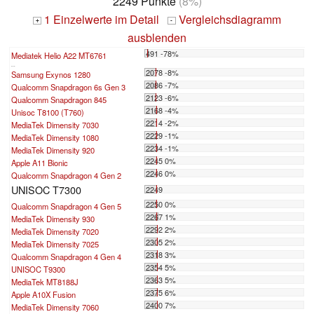
2249 Punkte
(8%)
1 Einzelwerte im Detail
Vergleichsdiagramm
+
-
ausblenden
491 -78%
Mediatek Helio A22 MT6761
...
2078 -8%
Samsung Exynos 1280
2086 -7%
Qualcomm Snapdragon 6s Gen 3
2123 -6%
Qualcomm Snapdragon 845
2168 -4%
Unisoc T8100 (T760)
2214 -2%
MediaTek Dimensity 7030
2229 -1%
MediaTek Dimensity 1080
2234 -1%
MediaTek Dimensity 920
2245 0%
Apple A11 Bionic
2246 0%
Qualcomm Snapdragon 4 Gen 2
UNISOC T7300
2249
2250 0%
Qualcomm Snapdragon 4 Gen 5
2267 1%
MediaTek Dimensity 930
2292 2%
MediaTek Dimensity 7020
2305 2%
MediaTek Dimensity 7025
2318 3%
Qualcomm Snapdragon 4 Gen 4
2354 5%
UNISOC T9300
2363 5%
MediaTek MT8188J
2375 6%
Apple A10X Fusion
2400 7%
MediaTek Dimensity 7060