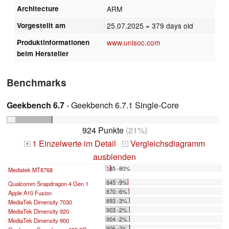
Architecture
ARM
Vorgestellt am
25.07.2025
= 379 days old
Produktinformationen
www.unisoc.com
beim Hersteller
Benchmarks
Geekbench 6.7
- Geekbench 6.7.1 Single-Core
924 Punkte
(21%)
1 Einzelwerte im Detail
Vergleichsdiagramm
+
-
ausblenden
185 -80%
Mediatek MT8768
...
845 -9%
Qualcomm Snapdragon 4 Gen 1
870 -6%
Apple A10 Fusion
893 -3%
MediaTek Dimensity 7030
903 -2%
MediaTek Dimensity 920
904 -2%
MediaTek Dimensity 900
906 -2%