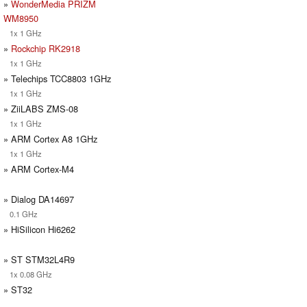
»
WonderMedia PRIZM
WM8950
1x 1 GHz
»
Rockchip RK2918
1x 1 GHz
» Telechips TCC8803 1GHz
1x 1 GHz
» ZiiLABS ZMS-08
1x 1 GHz
» ARM Cortex A8 1GHz
1x 1 GHz
» ARM Cortex-M4
» Dialog DA14697
0.1 GHz
» HiSilicon Hi6262
» ST STM32L4R9
1x 0.08 GHz
» ST32