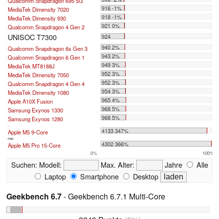
Qualcomm Snapdragon 695 5G
916 -1%
MediaTek Dimensity 7020
918 -1%
MediaTek Dimensity 930
921 0%
Qualcomm Snapdragon 4 Gen 2
UNISOC T7300
924
940 2%
Qualcomm Snapdragon 6s Gen 3
943 2%
Qualcomm Snapdragon 6 Gen 1
949 3%
MediaTek MT8188J
952 3%
MediaTek Dimensity 7050
952 3%
Qualcomm Snapdragon 4 Gen 4
954 3%
MediaTek Dimensity 1080
965 4%
Apple A10X Fusion
968 5%
Samsung Exynos 1330
968 5%
Samsung Exynos 1280
...
4133 347%
Apple M5 9-Core
max:
4302 366%
Apple M5 Pro 15-Core
0%
100%
Suchen:
Modell:
Max. Alter:
Jahre
Alle
Laptop
Smartphone
Desktop
Geekbench 6.7
- Geekbench 6.7.1 Multi-Core