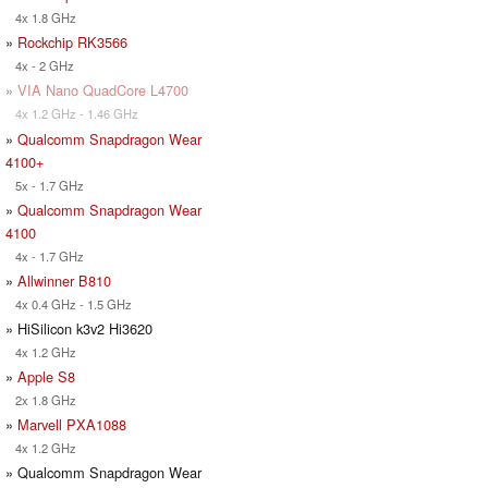
4x 1.8 GHz
»
Rockchip RK3566
4x - 2 GHz
»
VIA Nano QuadCore L4700
4x 1.2 GHz - 1.46 GHz
»
Qualcomm Snapdragon Wear
4100+
5x - 1.7 GHz
»
Qualcomm Snapdragon Wear
4100
4x - 1.7 GHz
»
Allwinner B810
4x 0.4 GHz - 1.5 GHz
» HiSilicon k3v2 Hi3620
4x 1.2 GHz
»
Apple S8
2x 1.8 GHz
»
Marvell PXA1088
4x 1.2 GHz
» Qualcomm Snapdragon Wear