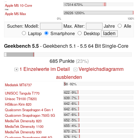
...
17314 670%
Apple M5 10-Core
max:
29226 1200%
Apple M5 Max
0%
100%
Suchen:
Modell:
Max. Alter:
Jahre
Alle
Laptop
Smartphone
Desktop
Geekbench 5.5
- Geekbench 5.1 - 5.5 64 Bit Single-Core
685 Punkte
(23%)
1 Einzelwerte im Detail
Vergleichsdiagramm
+
-
ausblenden
58 -92%
Mediatek MT6737
...
622 -9%
UNISOC Tangula T770
639 -7%
Unisoc T9100 (T820)
642 -6%
HiSilicon Kirin 820
642 -6%
Qualcomm Snapdragon 4 Gen 1
647 -6%
Qualcomm Snapdragon 750G 5G
652 -5%
MediaTek Dimensity 820
655 -4%
MediaTek Dimensity 1100
670 -2%
MediaTek Dimensity 930
676 -1%
Qualcomm Snapdragon 695 5G