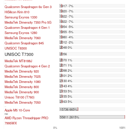
...
1917 -7%
Qualcomm Snapdragon 6s Gen 3
1920 -7%
HiSilicon Kirin 810
1922 -7%
Samsung Exynos 1330
1922 -7%
MediaTek Dimensity 7350 Pro 5G
1954 -5%
Qualcomm Snapdragon 4 Gen 1
1955 -5%
Samsung Exynos 1280
1980 -4%
MediaTek Dimensity 7060
2012 -2%
Qualcomm Snapdragon 845
2048 0%
UNISOC T8300
UNISOC T7300
2056
2070 1%
MediaTek MT8188J
2071 1%
Qualcomm Snapdragon 4 Gen 2
2098 2%
MediaTek Dimensity 920
2101 2%
MediaTek Dimensity 7025
2130 4%
MediaTek Dimensity 1080
2143 4%
MediaTek Dimensity 800
2153 5%
MediaTek Dimensity 900
2155 5%
Unisoc T8100 (T760)
2163 5%
MediaTek Dimensity 7050
...
15736 665%
Apple M5 10-Core
max:
55811 2615%
AMD Ryzen Threadripper PRO
7995WX
0%
100%