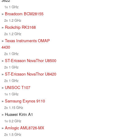
3622
1x 1 GHz
»
Broadcom BCM28155
2x 1.2 GHz
»
Rockchip RK3168
2x 1.2 GHz
»
Texas Instruments OMAP
4430
2x 1 GHz
»
ST-Ericsson NovaThor U8500
2x 1 GHz
»
ST-Ericsson NovaThor U8420
2x 1 GHz
»
UNISOC T107
1x 1 GHz
»
Samsung Exynos 9110
2x 1.15 GHz
» Huawei Kirin A1
1x 0.2 GHz
»
Amlogic AML8726-MX
2x 1.5 GHz