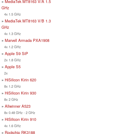
»
MediaTek MT8163 V/A 1.5
GHz
4x 1.5 GHz
»
MediaTek MT8163 V/B 1.3
GHz
4x 1.3 GHz
»
Marvell Armada PXA1908
4x 1.2 GHz
»
Apple S9 SiP
2x 1.8 GHz
»
Apple S5
2x
»
HiSilicon Kirin 620
8x 1.2 GHz
»
HiSilicon Kirin 930
8x 2 GHz
»
Allwinner A523
8x 0.48 GHz - 2 GHz
»
HiSilicon Kirin 910
4x 1.6 GHz
»
Rockchip RK3188