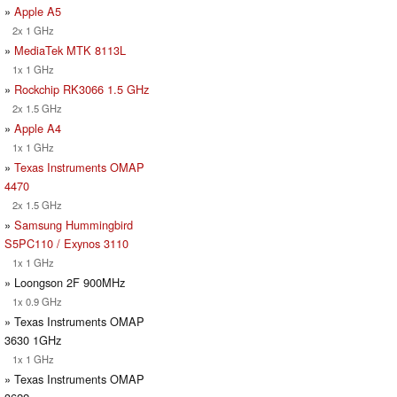
»
Apple A5
2x 1 GHz
»
MediaTek MTK 8113L
1x 1 GHz
»
Rockchip RK3066 1.5 GHz
2x 1.5 GHz
»
Apple A4
1x 1 GHz
»
Texas Instruments OMAP
4470
2x 1.5 GHz
»
Samsung Hummingbird
S5PC110 / Exynos 3110
1x 1 GHz
» Loongson 2F 900MHz
1x 0.9 GHz
» Texas Instruments OMAP
3630 1GHz
1x 1 GHz
» Texas Instruments OMAP