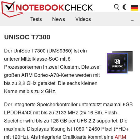
Tests
News
Videos
...
Benchmarks & Tech
Externe Tests
UNISOC T7300
Kaufberatung
Deals
Suche
Jobs
Der UniSoc T7300 (UMS9360) ist ein
unterer Mittelklasse-SoC mit 8
Forum
Prozessorkernen in zwei Clustern. Die zwei
großen ARM Cortex-A78-Kerne werden mit
bis zu 2,2 GHz getaktet. Die sechs kleinen
Kerne mit bis zu 2 GHz.
Der integrierte Speicherkontroller unterstützt maximal 6GB
LPDDR4/4X mit bis zu 2133 MHz (2x 16 Bit). Flash-
Speicher wird bis zu 128 GB per UFS 2.2 supportet. Die
maximale Displayauflösung ist 1080 * 2460 Pixel (FHD+
mit 120Hz). Als integrierte Grafikkarte kommt eine
ARM