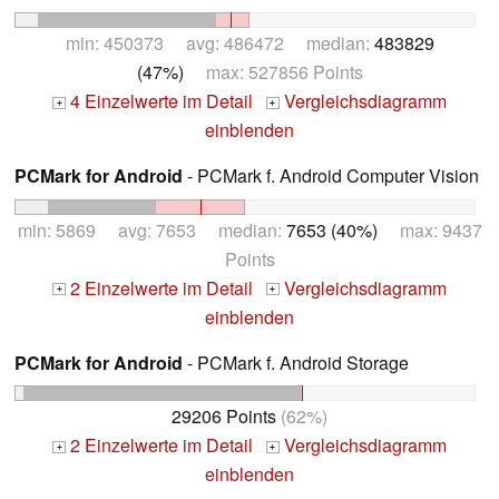
min: 450373 avg: 486472 median:
483829
(47%)
max: 527856 Points
4 Einzelwerte im Detail
Vergleichsdiagramm
+
+
einblenden
PCMark for Android
- PCMark f. Android Computer Vision
min: 5869 avg: 7653 median:
7653 (40%)
max: 9437
Points
2 Einzelwerte im Detail
Vergleichsdiagramm
+
+
einblenden
PCMark for Android
- PCMark f. Android Storage
29206 Points
(62%)
2 Einzelwerte im Detail
Vergleichsdiagramm
+
+
einblenden