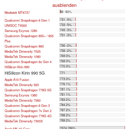
ausblenden
58 -92%
Mediatek MT6737
...
731 -5%
Qualcomm Snapdragon 6 Gen 1
733 -5%
UNISOC T9300
745 -3%
Samsung Exynos 1280
751 -3%
Qualcomm Snapdragon 855+ / 855
Plus
756 -2%
Qualcomm Snapdragon 860
758 -2%
MediaTek Dimensity 7025
769 0%
MediaTek Dimensity 1080
769 0%
Qualcomm Snapdragon 6s Gen 4
770 0%
HiSilicon Kirin 990
HiSilicon Kirin 990 5G
771
773 0%
Apple A10 Fusion
776 1%
MediaTek Dimensity 920
781 1%
Qualcomm Snapdragon 778G 5G
781 1%
Samsung Exynos 1380
783 2%
MediaTek Dimensity 7060
784 2%
Qualcomm Snapdragon 6 Gen 3
787 2%
Qualcomm Snapdragon 7s Gen 2
788 2%
Qualcomm Snapdragon 778G 4G
789 2%
MediaTek Dimensity 7300X
...
2974 286%
Apple M5 10-Core