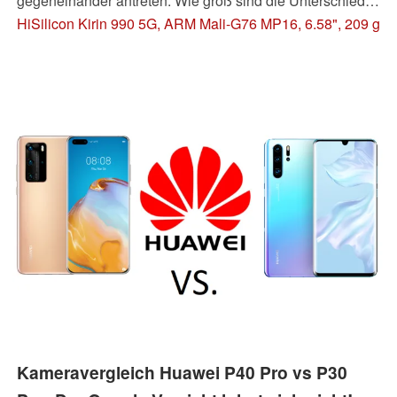
gegeneinander antreten. Wie groß sind die Unterschiede
zwischen den beiden Platzhirschen Huawei P40 und P40
HiSilicon Kirin 990 5G, ARM Mali-G76 MP16, 6.58", 209 g
Pro? Kann das günstigste Huawei P40 Lite, wie auch im
letzten Jahr, positiv überraschen? Unser Test der Huawei-
P40-Smartphones wird es zeigen.
Kameravergleich Huawei P40 Pro vs P30