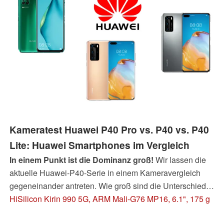
Kameratest Huawei P40 Pro vs. P40 vs. P40
Lite: Huawei Smartphones im Vergleich
In einem Punkt ist die Dominanz groß!
Wir lassen die
aktuelle Huawei-P40-Serie in einem Kameravergleich
gegeneinander antreten. Wie groß sind die Unterschiede
zwischen den beiden Platzhirschen Huawei P40 und P40
HiSilicon Kirin 990 5G, ARM Mali-G76 MP16, 6.1", 175 g
Pro? Kann das günstigste Huawei P40 Lite, wie auch im