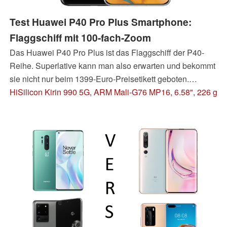
Test Huawei P40 Pro Plus Smartphone:
Flaggschiff mit 100-fach-Zoom
Das Huawei P40 Pro Plus ist das Flaggschiff der P40-
Reihe. Superlative kann man also erwarten und bekommt
sie nicht nur beim 1399-Euro-Preisetikett geboten.
Besonders Foto-Enthusiasten dürfen sich angesprochen
HiSilicon Kirin 990 5G, ARM Mali-G76 MP16, 6.58", 226 g
fühlen, denn gegenüber dem schon sehr guten P40 Pro
bietet das P40 Pro Plus eine noch weiter verbesserte
Kameraeinheit mit 100-fachem Digitalzoom.