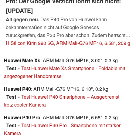
Pro: Der Google Verzicht lohnt sich nicht!
[UPDATE]
Alt gegen neu.
Das P40 Pro von Huawei kann
bekanntermaßen nicht auf Google Services
zurückgreifen, das P30 Pro aber schon. Zudem herrscht
gegenwärtig ein hoher Preisunterschied zwischen den
HiSilicon Kirin 990 5G, ARM Mali-G76 MP16, 6.58", 209 g
Huawei Smartphones. Doch macht das Huawei P40 Pro
diese Nachteile durch eine viel bessere Kameraqualität
Huawei Mate Xs
: ARM Mali-G76 MP16, 8.00", 0.3 kg
gegenüber dem Vorjahresmodell wett? Wir schauen uns
Test
»
Test Huawei Mate Xs Smartphone - Foldable mit
in einem Test beide Huawei Modelle im direkten
angezogener Handbremse
Vergleich an.
Huawei P40
: ARM Mali-G76 MP16, 6.10", 0.2 kg
Update: Zoom-Aufnahmen erweitern den Kameratest
Test
»
Test Huawei P40 Smartphone – Ausgebremst
trotz cooler Kamera
Huawei P40 Pro
: ARM Mali-G76 MP16, 6.58", 0.2 kg
Test
»
Test Huawei P40 Pro - Smartphone mit starker
Kamera