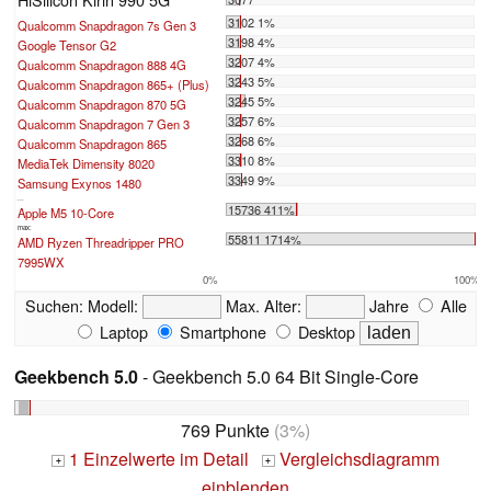
3102 1%
Qualcomm Snapdragon 7s Gen 3
3198 4%
Google Tensor G2
3207 4%
Qualcomm Snapdragon 888 4G
3243 5%
Qualcomm Snapdragon 865+ (Plus)
3245 5%
Qualcomm Snapdragon 870 5G
3257 6%
Qualcomm Snapdragon 7 Gen 3
3268 6%
Qualcomm Snapdragon 865
3310 8%
MediaTek Dimensity 8020
3349 9%
Samsung Exynos 1480
...
15736 411%
Apple M5 10-Core
max:
55811 1714%
AMD Ryzen Threadripper PRO
7995WX
0%
100%
Suchen:
Modell:
Max. Alter:
Jahre
Alle
Laptop
Smartphone
Desktop
Geekbench 5.0
- Geekbench 5.0 64 Bit Single-Core
769 Punkte
(3%)
1 Einzelwerte im Detail
Vergleichsdiagramm
+
+
einblenden