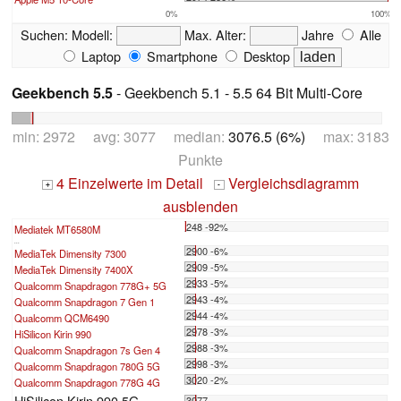
0%
100%
Suchen:
Modell:
Max. Alter:
Jahre
Alle
Laptop
Smartphone
Desktop
Geekbench 5.5
- Geekbench 5.1 - 5.5 64 Bit Multi-Core
min: 2972 avg: 3077 median:
3076.5 (6%)
max: 3183
Punkte
4 Einzelwerte im Detail
Vergleichsdiagramm
+
-
ausblenden
248 -92%
Mediatek MT6580M
...
2900 -6%
MediaTek Dimensity 7300
2909 -5%
MediaTek Dimensity 7400X
2933 -5%
Qualcomm Snapdragon 778G+ 5G
2943 -4%
Qualcomm Snapdragon 7 Gen 1
2944 -4%
Qualcomm QCM6490
2978 -3%
HiSilicon Kirin 990
2988 -3%
Qualcomm Snapdragon 7s Gen 4
2998 -3%
Qualcomm Snapdragon 780G 5G
3020 -2%
Qualcomm Snapdragon 778G 4G
HiSilicon Kirin 990 5G
3077