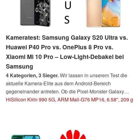
Kameratest: Samsung Galaxy S20 Ultra vs.
Huawei P40 Pro vs. OnePlus 8 Pro vs.
Xiaomi Mi 10 Pro – Low-Light-Debakel bei
Samsung
4 Kategorien, 3 Sieger.
Wir lassen in unserem Test die
aktuelle Kamera-Elite aus dem Android-Bereich
gegeneinander antreten. Ob die Pixel-Monster Galaxy
S20 Ultra und Mi 10 Pro, ein P40 Pro oder doch die
HiSilicon Kirin 990 5G, ARM Mali-G76 MP16, 6.58", 209 g
OnePlus 8 Pro-Smartphones die besten Kameras
besitzen, klären wir in unserem Kameravergleich.