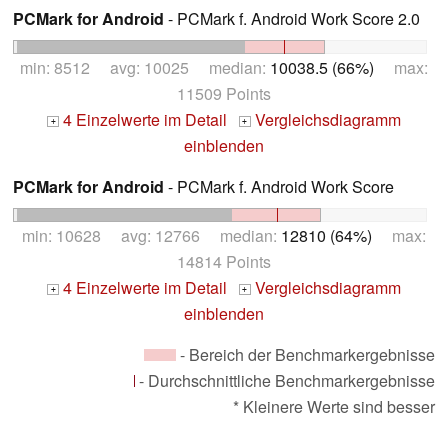
PCMark for Android
- PCMark f. Android Work Score 2.0
min: 8512 avg: 10025 median:
10038.5 (66%)
max:
11509 Points
4 Einzelwerte im Detail
Vergleichsdiagramm
+
+
einblenden
PCMark for Android
- PCMark f. Android Work Score
min: 10628 avg: 12766 median:
12810 (64%)
max:
14814 Points
4 Einzelwerte im Detail
Vergleichsdiagramm
+
+
einblenden
- Bereich der Benchmarkergebnisse
- Durchschnittliche Benchmarkergebnisse
* Kleinere Werte sind besser