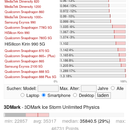
0.96 -13%
MediaTek Dimensity 820
0.964 -13%
MediaTek Dimensity 1200
0.972 -12%
Qualcomm Snapdragon 860
0.99 -10%
MediaTek Dimensity 1000+
0.999 -9%
Samsung Exynos 990
1.035 -6%
Qualcomm Snapdragon 778G 5G
1.067 -3%
HiSilicon Kirin 990
1.074 -3%
Qualcomm Snapdragon 780G 5G
HiSilicon Kirin 990 5G
1.102
1.142 4%
Qualcomm Snapdragon 870 5G
1.165 6%
Qualcomm Snapdragon 865+ (Plus)
1.186 8%
Qualcomm Snapdragon 865
1.205 9%
Samsung Exynos 2100 5G
1.289 17%
Qualcomm Snapdragon 888 5G
1.3 18%
Qualcomm Snapdragon 888 Plus 5G
0%
100%
Suchen:
Modell:
Max. Alter:
Jahre
Alle
Laptop
Smartphone
Desktop
3DMark
- 3DMark Ice Storm Unlimited Physics
min: 22857 avg: 35317 median:
35840.5 (29%)
max:
46731 Points