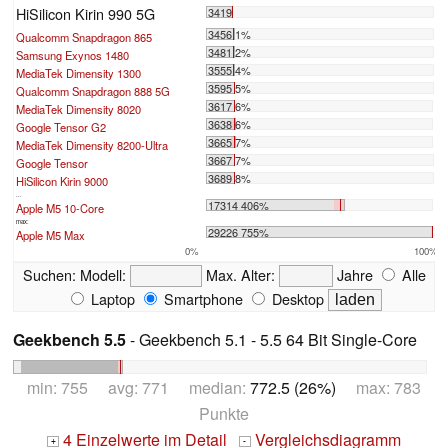
HiSilicon Kirin 990 5G
3419
3456 1%
Qualcomm Snapdragon 865
3481 2%
Samsung Exynos 1480
3555 4%
MediaTek Dimensity 1300
3595 5%
Qualcomm Snapdragon 888 5G
3617 6%
MediaTek Dimensity 8020
3638 6%
Google Tensor G2
3665 7%
MediaTek Dimensity 8200-Ultra
3667 7%
Google Tensor
3689 8%
HiSilicon Kirin 9000
...
17314 406%
Apple M5 10-Core
max:
29226 755%
Apple M5 Max
0%
100%
Suchen:
Modell:
Max. Alter:
Jahre
Alle
Laptop
Smartphone
Desktop
Geekbench 5.5
- Geekbench 5.1 - 5.5 64 Bit Single-Core
min: 755 avg: 771 median:
772.5 (26%)
max: 783
Punkte
4 Einzelwerte im Detail
Vergleichsdiagramm
+
-