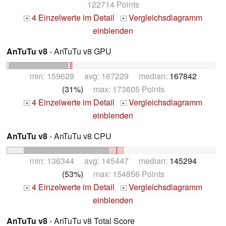
122714 Points
4 Einzelwerte im Detail
Vergleichsdiagramm
+
+
einblenden
AnTuTu v8
- AnTuTu v8 GPU
min: 159628 avg: 167229 median:
167842
(31%)
max: 173605 Points
4 Einzelwerte im Detail
Vergleichsdiagramm
+
+
einblenden
AnTuTu v8
- AnTuTu v8 CPU
min: 136344 avg: 145447 median:
145294
(53%)
max: 154856 Points
4 Einzelwerte im Detail
Vergleichsdiagramm
+
+
einblenden
AnTuTu v8
- AnTuTu v8 Total Score