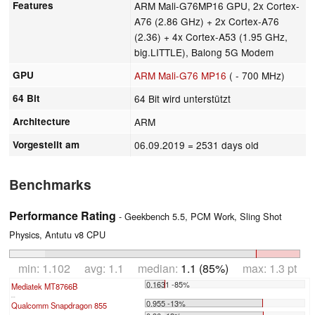
Features
ARM Mali-G76MP16 GPU, 2x Cortex-
A76 (2.86 GHz) + 2x Cortex-A76
(2.36) + 4x Cortex-A53 (1.95 GHz,
big.LITTLE), Balong 5G Modem
GPU
ARM Mali-G76 MP16
( - 700 MHz)
64 Bit
64 Bit wird unterstützt
Architecture
ARM
Vorgestellt am
06.09.2019
= 2531 days old
Benchmarks
Performance Rating
- Geekbench 5.5, PCM Work, Sling Shot
Physics, Antutu v8 CPU
min: 1.102 avg: 1.1 median:
1.1 (85%)
max: 1.3 pt
0.1631 -85%
Mediatek MT8766B
...
0.955 -13%
Qualcomm Snapdragon 855