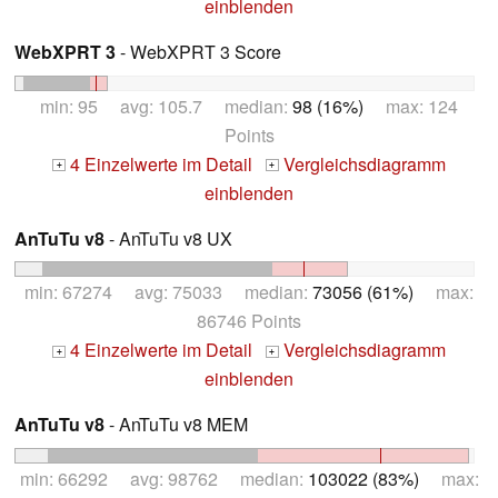
einblenden
WebXPRT 3
- WebXPRT 3 Score
min: 95 avg: 105.7 median:
98 (16%)
max: 124
Points
4 Einzelwerte im Detail
Vergleichsdiagramm
+
+
einblenden
AnTuTu v8
- AnTuTu v8 UX
min: 67274 avg: 75033 median:
73056 (61%)
max:
86746 Points
4 Einzelwerte im Detail
Vergleichsdiagramm
+
+
einblenden
AnTuTu v8
- AnTuTu v8 MEM
min: 66292 avg: 98762 median:
103022 (83%)
max: