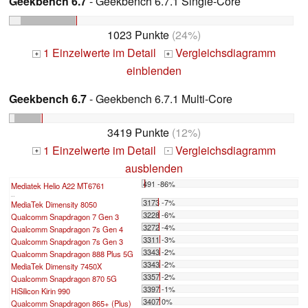
Geekbench 6.7
- Geekbench 6.7.1 Single-Core
1023 Punkte
(24%)
1 Einzelwerte im Detail
Vergleichsdiagramm
+
+
einblenden
Geekbench 6.7
- Geekbench 6.7.1 Multi-Core
3419 Punkte
(12%)
1 Einzelwerte im Detail
Vergleichsdiagramm
+
-
ausblenden
491 -86%
Mediatek Helio A22 MT6761
...
3173 -7%
MediaTek Dimensity 8050
3228 -6%
Qualcomm Snapdragon 7 Gen 3
3272 -4%
Qualcomm Snapdragon 7s Gen 4
3311 -3%
Qualcomm Snapdragon 7s Gen 3
3343 -2%
Qualcomm Snapdragon 888 Plus 5G
3343 -2%
MediaTek Dimensity 7450X
3357 -2%
Qualcomm Snapdragon 870 5G
3397 -1%
HiSilicon Kirin 990
3407 0%
Qualcomm Snapdragon 865+ (Plus)