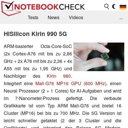
Tests
News
Videos
...
Benchmarks & Tech
Externe Tests
HiSilicon Kirin 990 5G
Kaufberatung
Deals
Suche
Jobs
ARM-basierter Octa-Core-SoC
(2x Cortex-A76 mit bis zu 2,86
Forum
GHz + 2x A76 mit bis zu 2,36 + 4x
A55 mit bis zu 1,95 GHz) und
Nachfolger des
Kirin 980
.
Integriert eine
Mali-G76 MP16 GPU (600 MHz)
, einen
Neural Prozessor (2 + 1 Cores) für AI-Aufgaben und wird
im 7-Nanometer-Prozess gefertigt. Die verbaute
Grafikkarte ist vom Typ ARM Mali-G76 und bietet 16
Cluster (MP16) bei bis zu 700 MHz. Die 5G Version ist
leicht schneller getaktet (2 der 3 Cluster und die
Grafikkarte) und integriert das Balong 5G Modem.