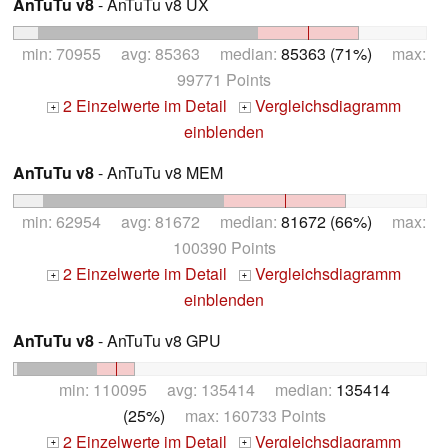
AnTuTu v8
- AnTuTu v8 UX
min: 70955 avg: 85363 median:
85363 (71%)
max:
99771 Points
2 Einzelwerte im Detail
Vergleichsdiagramm
+
+
einblenden
AnTuTu v8
- AnTuTu v8 MEM
min: 62954 avg: 81672 median:
81672 (66%)
max:
100390 Points
2 Einzelwerte im Detail
Vergleichsdiagramm
+
+
einblenden
AnTuTu v8
- AnTuTu v8 GPU
min: 110095 avg: 135414 median:
135414
(25%)
max: 160733 Points
2 Einzelwerte im Detail
Vergleichsdiagramm
+
+