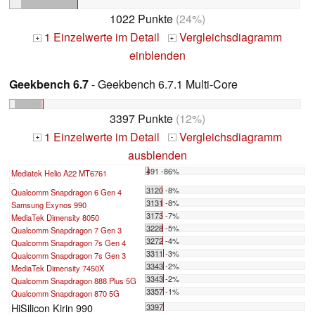
1022 Punkte
(24%)
1 Einzelwerte im Detail
Vergleichsdiagramm
+
+
einblenden
Geekbench 6.7
- Geekbench 6.7.1 Multi-Core
3397 Punkte
(12%)
1 Einzelwerte im Detail
Vergleichsdiagramm
+
-
ausblenden
491 -86%
Mediatek Helio A22 MT6761
...
3120 -8%
Qualcomm Snapdragon 6 Gen 4
3131 -8%
Samsung Exynos 990
3173 -7%
MediaTek Dimensity 8050
3228 -5%
Qualcomm Snapdragon 7 Gen 3
3272 -4%
Qualcomm Snapdragon 7s Gen 4
3311 -3%
Qualcomm Snapdragon 7s Gen 3
3343 -2%
MediaTek Dimensity 7450X
3343 -2%
Qualcomm Snapdragon 888 Plus 5G
3357 -1%
Qualcomm Snapdragon 870 5G
HiSilicon Kirin 990
3397