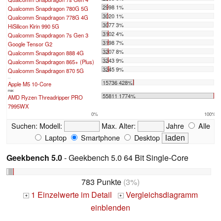
2998 1%
Qualcomm Snapdragon 780G 5G
3020 1%
Qualcomm Snapdragon 778G 4G
3077 3%
HiSilicon Kirin 990 5G
3102 4%
Qualcomm Snapdragon 7s Gen 3
3198 7%
Google Tensor G2
3207 8%
Qualcomm Snapdragon 888 4G
3243 9%
Qualcomm Snapdragon 865+ (Plus)
3245 9%
Qualcomm Snapdragon 870 5G
...
15736 428%
Apple M5 10-Core
max:
55811 1774%
AMD Ryzen Threadripper PRO
7995WX
0%
100%
Suchen:
Modell:
Max. Alter:
Jahre
Alle
Laptop
Smartphone
Desktop
Geekbench 5.0
- Geekbench 5.0 64 Bit Single-Core
783 Punkte
(3%)
1 Einzelwerte im Detail
Vergleichsdiagramm
+
+
einblenden