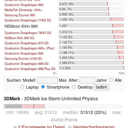
0.972 -9%
Qualcomm Snapdragon 860
0.99 -7%
MediaTek Dimensity 1000+
0.999 -6%
Samsung Exynos 990
1.035 -3%
Qualcomm Snapdragon 778G 5G
HiSilicon Kirin 990
1.067
1.074 1%
Qualcomm Snapdragon 780G 5G
1.102 3%
HiSilicon Kirin 990 5G
1.142 7%
Qualcomm Snapdragon 870 5G
1.165 9%
Qualcomm Snapdragon 865+ (Plus)
1.186 11%
Qualcomm Snapdragon 865
1.205 13%
Samsung Exynos 2100 5G
1.289 21%
Qualcomm Snapdragon 888 5G
1.3 22%
Qualcomm Snapdragon 888 Plus 5G
0%
100%
Suchen:
Modell:
Max. Alter:
Jahre
Alle
Laptop
Smartphone
Desktop
3DMark
- 3DMark Ice Storm Unlimited Physics
min: 19565 avg: 31512 median:
31512 (25%)
max:
43459 Points
2 Einzelwerte im Detail
Vergleichsdiagramm
+
+