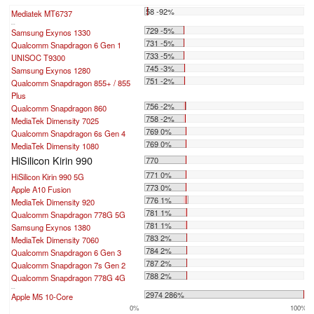
58 -92%
Mediatek MT6737
...
729 -5%
Samsung Exynos 1330
731 -5%
Qualcomm Snapdragon 6 Gen 1
733 -5%
UNISOC T9300
745 -3%
Samsung Exynos 1280
751 -2%
Qualcomm Snapdragon 855+ / 855
Plus
756 -2%
Qualcomm Snapdragon 860
758 -2%
MediaTek Dimensity 7025
769 0%
Qualcomm Snapdragon 6s Gen 4
769 0%
MediaTek Dimensity 1080
HiSilicon Kirin 990
770
771 0%
HiSilicon Kirin 990 5G
773 0%
Apple A10 Fusion
776 1%
MediaTek Dimensity 920
781 1%
Qualcomm Snapdragon 778G 5G
781 1%
Samsung Exynos 1380
783 2%
MediaTek Dimensity 7060
784 2%
Qualcomm Snapdragon 6 Gen 3
787 2%
Qualcomm Snapdragon 7s Gen 2
788 2%
Qualcomm Snapdragon 778G 4G
...
2974 286%
Apple M5 10-Core
0%
100%