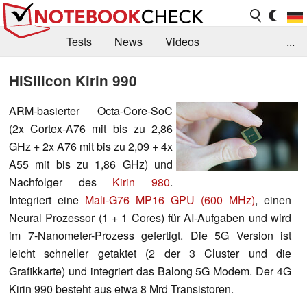
Tests
News
Videos
...
Benchmarks & Tech
Externe Tests
HiSilicon Kirin 990
Kaufberatung
Deals
Suche
Jobs
ARM-basierter Octa-Core-SoC
(2x Cortex-A76 mit bis zu 2,86
Forum
GHz + 2x A76 mit bis zu 2,09 + 4x
A55 mit bis zu 1,86 GHz) und
Nachfolger des
Kirin 980
.
Integriert eine
Mali-G76 MP16 GPU (600 MHz)
, einen
Neural Prozessor (1 + 1 Cores) für AI-Aufgaben und wird
im 7-Nanometer-Prozess gefertigt. Die 5G Version ist
leicht schneller getaktet (2 der 3 Cluster und die
Grafikkarte) und integriert das Balong 5G Modem. Der 4G
Kirin 990 besteht aus etwa 8 Mrd Transistoren.