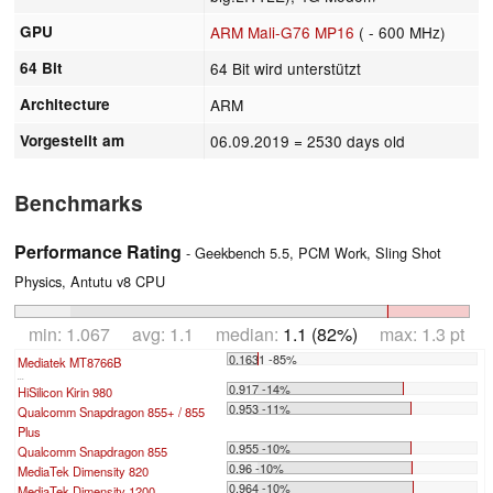
GPU
ARM Mali-G76 MP16
( - 600 MHz)
64 Bit
64 Bit wird unterstützt
Architecture
ARM
Vorgestellt am
06.09.2019
= 2530 days old
Benchmarks
Performance Rating
- Geekbench 5.5, PCM Work, Sling Shot
Physics, Antutu v8 CPU
min: 1.067 avg: 1.1 median:
1.1 (82%)
max: 1.3 pt
0.1631 -85%
Mediatek MT8766B
...
0.917 -14%
HiSilicon Kirin 980
0.953 -11%
Qualcomm Snapdragon 855+ / 855
Plus
0.955 -10%
Qualcomm Snapdragon 855
0.96 -10%
MediaTek Dimensity 820
0.964 -10%
MediaTek Dimensity 1200