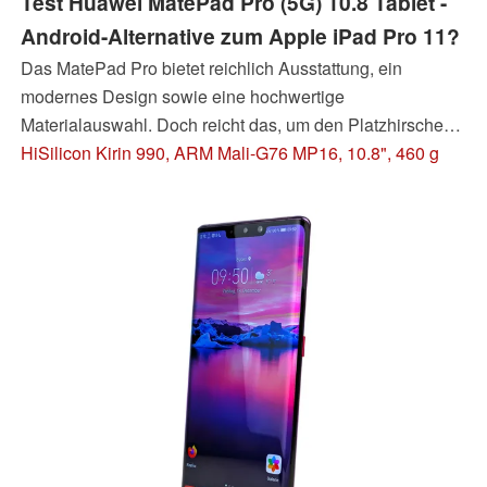
Test Huawei MatePad Pro (5G) 10.8 Tablet -
Android-Alternative zum Apple iPad Pro 11?
Das MatePad Pro bietet reichlich Ausstattung, ein
modernes Design sowie eine hochwertige
Materialauswahl. Doch reicht das, um den Platzhirschen
im Tablet-Segment, dem Apple iPad Pro oder Samsung
HiSilicon Kirin 990, ARM Mali-G76 MP16, 10.8", 460 g
Galaxy Tab S6, Parole zu bieten? Unser Testbericht zum
Huawei-Tablet hinterlässt dahingehend Zweifel ....