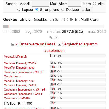
Suchen:
Modell:
Max. Alter:
Jahre
Alle
Laptop
Smartphone
Desktop
Geekbench 5.5
- Geekbench 5.1 - 5.5 64 Bit Multi-Core
min: 2893 avg: 2978 median:
2977.5 (5%)
max: 3062
Punkte
2 Einzelwerte im Detail
Vergleichsdiagramm
+
-
ausblenden
248 -92%
Mediatek MT6580M
...
2832 -5%
MediaTek Dimensity 7300X
2852 -4%
MediaTek Dimensity 8050
2882 -3%
Qualcomm Snapdragon 778G 5G
2895 -3%
Google Tensor
2900 -3%
MediaTek Dimensity 7300
2909 -2%
MediaTek Dimensity 7400X
2933 -2%
Qualcomm Snapdragon 778G+ 5G
2943 -1%
Qualcomm Snapdragon 7 Gen 1
2944 -1%
Qualcomm QCM6490
HiSilicon Kirin 990
2978
2988 0%
Qualcomm Snapdragon 7s Gen 4