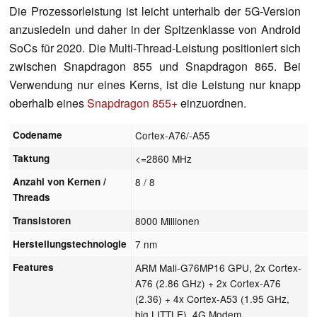
Die Prozessorleistung ist leicht unterhalb der 5G-Version
anzusiedeln und daher in der Spitzenklasse von Android
SoCs für 2020. Die Multi-Thread-Leistung positioniert sich
zwischen Snapdragon 855 und Snapdragon 865. Bei
Verwendung nur eines Kerns, ist die Leistung nur knapp
oberhalb eines
Snapdragon 855+
einzuordnen.
Codename
Cortex-A76/-A55
Taktung
<=2860 MHz
Anzahl von Kernen /
8 / 8
Threads
Transistoren
8000 Millionen
Herstellungstechnologie
7 nm
Features
ARM Mali-G76MP16 GPU, 2x Cortex-
A76 (2.86 GHz) + 2x Cortex-A76
(2.36) + 4x Cortex-A53 (1.95 GHz,
big.LITTLE), 4G Modem