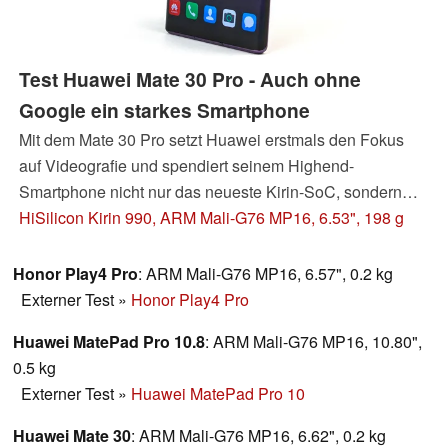
Test Huawei Mate 30 Pro - Auch ohne
Google ein starkes Smartphone
Mit dem Mate 30 Pro setzt Huawei erstmals den Fokus
auf Videografie und spendiert seinem Highend-
Smartphone nicht nur das neueste Kirin-SoC, sondern
auch einen zweiten 40-MP-Sensor für
HiSilicon Kirin 990, ARM Mali-G76 MP16, 6.53", 198 g
Ultraweitwinkelfotos und Videoaufnahmen. Darüber
hinaus stopfen die Chinesen alles an Spitzentechnologie
Honor Play4 Pro
: ARM Mali-G76 MP16, 6.57", 0.2 kg
in dieses Smartphone, dessen sie habhaft werden
Externer Test
»
Honor Play4 Pro
können.
Huawei MatePad Pro 10.8
: ARM Mali-G76 MP16, 10.80",
Update: WLAN-Messung mit neuem Referenzrouter
0.5 kg
ergänzt.
Externer Test
»
Huawei MatePad Pro 10
Huawei Mate 30
: ARM Mali-G76 MP16, 6.62", 0.2 kg