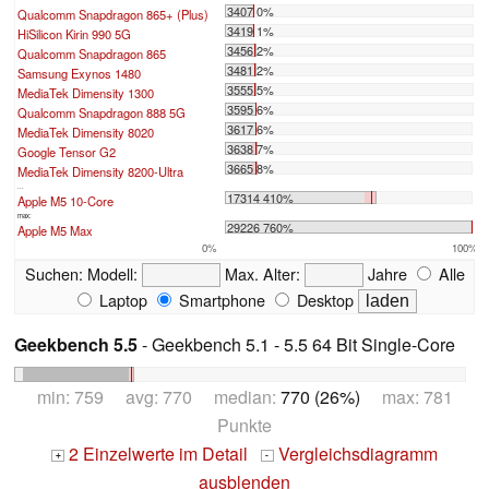
3407 0%
Qualcomm Snapdragon 865+ (Plus)
3419 1%
HiSilicon Kirin 990 5G
3456 2%
Qualcomm Snapdragon 865
3481 2%
Samsung Exynos 1480
3555 5%
MediaTek Dimensity 1300
3595 6%
Qualcomm Snapdragon 888 5G
3617 6%
MediaTek Dimensity 8020
3638 7%
Google Tensor G2
3665 8%
MediaTek Dimensity 8200-Ultra
...
17314 410%
Apple M5 10-Core
max:
29226 760%
Apple M5 Max
0%
100%
Suchen:
Modell:
Max. Alter:
Jahre
Alle
Laptop
Smartphone
Desktop
Geekbench 5.5
- Geekbench 5.1 - 5.5 64 Bit Single-Core
min: 759 avg: 770 median:
770 (26%)
max: 781
Punkte
2 Einzelwerte im Detail
Vergleichsdiagramm
+
-
ausblenden