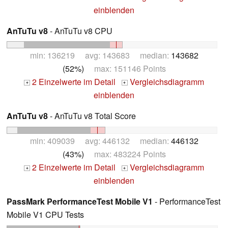
einblenden
AnTuTu v8
- AnTuTu v8 CPU
min: 136219 avg: 143683 median:
143682
(52%)
max: 151146 Points
2 Einzelwerte im Detail
Vergleichsdiagramm
+
+
einblenden
AnTuTu v8
- AnTuTu v8 Total Score
min: 409039 avg: 446132 median:
446132
(43%)
max: 483224 Points
2 Einzelwerte im Detail
Vergleichsdiagramm
+
+
einblenden
PassMark PerformanceTest Mobile V1
- PerformanceTest
Mobile V1 CPU Tests