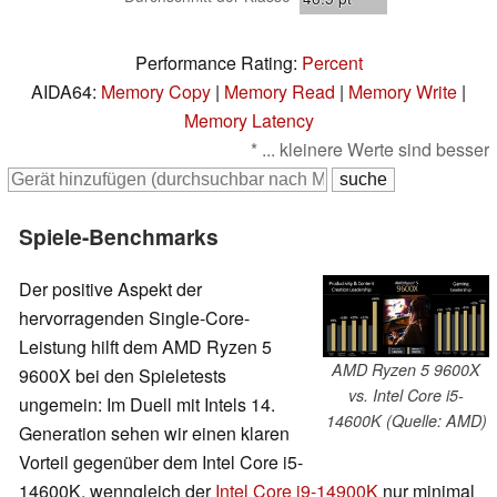
Performance Rating:
Percent
AIDA64:
Memory Copy
|
Memory Read
|
Memory Write
|
Memory Latency
* ... kleinere Werte sind besser
Spiele-Benchmarks
Der positive Aspekt der
hervorragenden Single-Core-
Leistung hilft dem AMD Ryzen 5
AMD Ryzen 5 9600X
9600X bei den Spieletests
vs. Intel Core i5-
ungemein: Im Duell mit Intels 14.
14600K (Quelle: AMD)
Generation sehen wir einen klaren
Vorteil gegenüber dem Intel Core i5-
14600K, wenngleich der
Intel Core i9-14900K
nur minimal