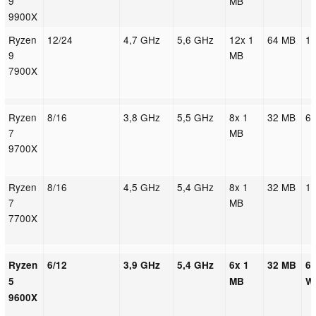
9
MB
9900X
Ryzen
12/24
4,7 GHz
5,6 GHz
12x 1
64 MB
1
9
MB
7900X
Ryzen
8/16
3,8 GHz
5,5 GHz
8x 1
32 MB
6
7
MB
9700X
Ryzen
8/16
4,5 GHz
5,4 GHz
8x 1
32 MB
1
7
MB
7700X
Ryzen
6/12
3,9 GHz
5,4 GHz
6x 1
32 MB
6
5
MB
W
9600X