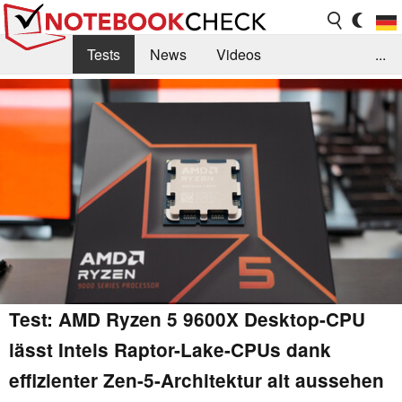
Tests
News
Videos
...
Benchmarks & Tech
Externe Tests
Kaufberatung
Deals
Suche
Jobs
Forum
Test: AMD Ryzen 5 9600X Desktop-CPU
lässt Intels Raptor-Lake-CPUs dank
effizienter Zen-5-Architektur alt aussehen