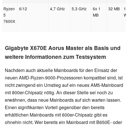
Ryzen
6/12
4,7 GHz
5,3 GHz
6x 1
32 MB
1
5
MB
Wa
7600X
Gigabyte X670E Aorus Master als Basis und
weitere Informationen zum Testsystem
Nachdem auch aktuelle Mainboards für den Einsatz der
neuen AMD-Ryzen-9000-Prozessoren kompatibel sind, ist
nicht zwingend ein Umstieg auf ein neues AM5-Mainboard
mit 800er-Chipsatz nötig. An dieser Stelle sei noch zu
erwähnen, dass neue Mainboards auf sich warten lassen.
Einen signifikanten Vorteil gegenüber den bereits
erhältlichen Mainboards mit 600er-Chipsatz gibt es
ohnehin nicht. Wer bereits ein Mainboard mit B650E- oder