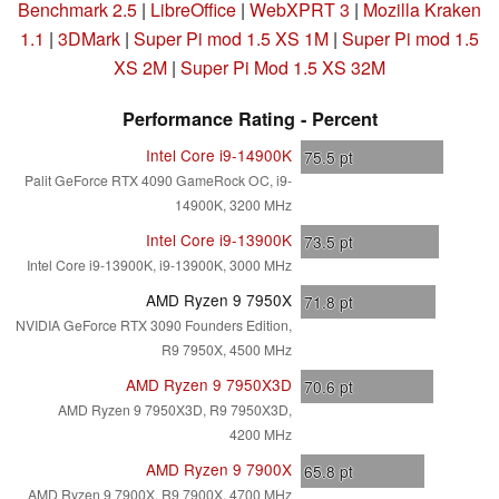
Benchmark 2.5
|
LibreOffice
|
WebXPRT 3
|
Mozilla Kraken
1.1
|
3DMark
|
Super Pi mod 1.5 XS 1M
|
Super Pi mod 1.5
XS 2M
|
Super Pi Mod 1.5 XS 32M
Performance Rating - Percent
Intel Core i9-14900K
75.5
pt
Palit GeForce RTX 4090 GameRock OC, i9-
14900K, 3200 MHz
Intel Core i9-13900K
73.5
pt
Intel Core i9-13900K, i9-13900K, 3000 MHz
AMD Ryzen 9 7950X
71.8
pt
NVIDIA GeForce RTX 3090 Founders Edition,
R9 7950X, 4500 MHz
AMD Ryzen 9 7950X3D
70.6
pt
AMD Ryzen 9 7950X3D, R9 7950X3D,
4200 MHz
AMD Ryzen 9 7900X
65.8
pt
AMD Ryzen 9 7900X, R9 7900X, 4700 MHz