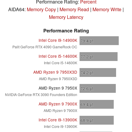
Performance Rating:
Percent
AIDA64:
Memory Copy
|
Memory Read
|
Memory Write
|
Memory Latency
Performance Rating
Intel Core i9-14900K
79.4
pt
Palit GeForce RTX 4090 GameRock OC
Intel Core i5-14600K
77.2
pt
Intel Core i5-14600K
AMD Ryzen 9 7950X3D
74.2
pt
AMD Ryzen 9 7950X3D
AMD Ryzen 9 7950X
72.6
pt
NVIDIA GeForce RTX 3090 Founders Edition
AMD Ryzen 9 7900X
69.4
pt
AMD Ryzen 9 7900X
Intel Core i9-13900K
68.9
pt
Intel Core i9-13900K