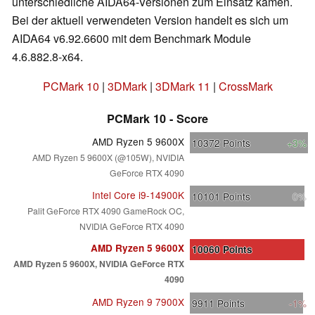
unterschiedliche AIDA64-Versionen zum Einsatz kamen.
Bei der aktuell verwendeten Version handelt es sich um
AIDA64 v6.92.6600 mit dem Benchmark Module
4.6.882.8-x64.
PCMark 10
|
3DMark
|
3DMark 11
|
CrossMark
PCMark 10 - Score
AMD Ryzen 5 9600X
10372
Points
+3%
AMD Ryzen 5 9600X (@105W), NVIDIA
GeForce RTX 4090
Intel Core i9-14900K
10101
Points
0%
Palit GeForce RTX 4090 GameRock OC,
NVIDIA GeForce RTX 4090
AMD Ryzen 5 9600X
10060
Points
AMD Ryzen 5 9600X, NVIDIA GeForce RTX
4090
AMD Ryzen 9 7900X
9911
Points
-1%