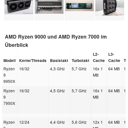
AMD Ryzen 9000 und AMD Ryzen 7000 im
Überblick
L2-
L3-
Modell
Kerne/Threads
Basistakt
Turbotakt
Cache
Cache
T
Ryzen
16/32
4,3 GHz
5,7 GHz
16x 1
64 MB
1
9
MB
9950X
Ryzen
16/32
4,5 GHz
5,7 GHz
16x 1
64 MB
1
9
MB
7950X
Ryzen
12/24
4,4 GHz
5,6 GHz
12x 1
64 MB
1