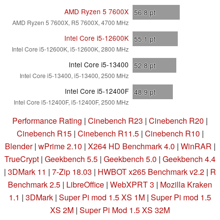
AMD Ryzen 5 7600X
56.8
pt
AMD Ryzen 5 7600X, R5 7600X, 4700 MHz
Intel Core i5-12600K
55.1
pt
Intel Core i5-12600K, i5-12600K, 2800 MHz
Intel Core i5-13400
52.8
pt
Intel Core i5-13400, i5-13400, 2500 MHz
Intel Core i5-12400F
48.9
pt
Intel Core i5-12400F, i5-12400F, 2500 MHz
Performance Rating
|
Cinebench R23
|
Cinebench R20
|
Cinebench R15
|
Cinebench R11.5
|
Cinebench R10
|
Blender
|
wPrime 2.10
|
X264 HD Benchmark 4.0
|
WinRAR
|
TrueCrypt
|
Geekbench 5.5
|
Geekbench 5.0
|
Geekbench 4.4
|
3DMark 11
|
7-Zip 18.03
|
HWBOT x265 Benchmark v2.2
|
R
Benchmark 2.5
|
LibreOffice
|
WebXPRT 3
|
Mozilla Kraken
1.1
|
3DMark
|
Super Pi mod 1.5 XS 1M
|
Super Pi mod 1.5
XS 2M
|
Super Pi Mod 1.5 XS 32M