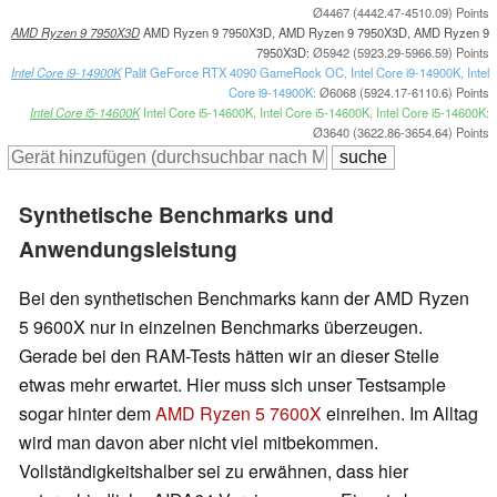
Ø4467 (4442.47-4510.09) Points
AMD Ryzen 9 7950X3D
AMD Ryzen 9 7950X3D, AMD Ryzen 9 7950X3D, AMD Ryzen 9
7950X3D:
Ø5942 (5923.29-5966.59) Points
Intel Core i9-14900K
Palit GeForce RTX 4090 GameRock OC, Intel Core i9-14900K, Intel
Core i9-14900K:
Ø6068 (5924.17-6110.6) Points
Intel Core i5-14600K
Intel Core i5-14600K, Intel Core i5-14600K, Intel Core i5-14600K:
Ø3640 (3622.86-3654.64) Points
Synthetische Benchmarks und
Anwendungsleistung
Bei den synthetischen Benchmarks kann der AMD Ryzen
5 9600X nur in einzelnen Benchmarks überzeugen.
Gerade bei den RAM-Tests hätten wir an dieser Stelle
etwas mehr erwartet. Hier muss sich unser Testsample
sogar hinter dem
AMD Ryzen 5 7600X
einreihen. Im Alltag
wird man davon aber nicht viel mitbekommen.
Vollständigkeitshalber sei zu erwähnen, dass hier