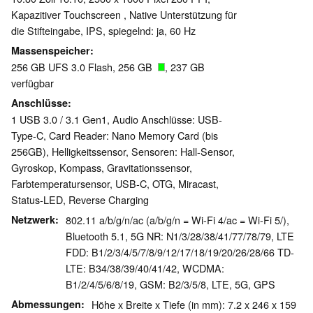
Kapazitiver Touchscreen , Native Unterstützung für
die Stifteingabe, IPS, spiegelnd: ja, 60 Hz
Massenspeicher
256 GB UFS 3.0 Flash, 256 GB
, 237 GB
verfügbar
Anschlüsse
1 USB 3.0 / 3.1 Gen1, Audio Anschlüsse: USB-
Type-C, Card Reader: Nano Memory Card (bis
256GB), Helligkeitssensor, Sensoren: Hall-Sensor,
Gyroskop, Kompass, Gravitationssensor,
Farbtemperatursensor, USB-C, OTG, Miracast,
Status-LED, Reverse Charging
Netzwerk
802.11 a/b/g/n/ac (a/b/g/n = Wi-Fi 4/ac = Wi-Fi 5/),
Bluetooth 5.1, 5G NR: N1/3/28/38/41/77/78/79, LTE
FDD: B1/2/3/4/5/7/8/9/12/17/18/19/20/26/28/66 TD-
LTE: B34/38/39/40/41/42, WCDMA:
B1/2/4/5/6/8/19, GSM: B2/3/5/8, LTE, 5G, GPS
Abmessungen
Höhe x Breite x Tiefe (in mm): 7.2 x 246 x 159