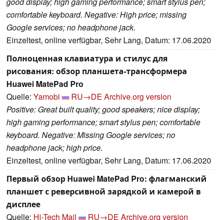
good display; high gaming performance; smart stylus pen;
comfortable keyboard. Negative: High price; missing
Google services; no headphone jack.
Einzeltest, online verfügbar, Sehr Lang, Datum: 17.06.2020
Полноценная клавиатура и стилус для
рисования: обзор планшета-трансформера
Huawei MatePad Pro
Quelle:
Yamobi
RU→DE
Archive.org version
Positive: Great built quality; good speakers; nice display;
high gaming performance; smart stylus pen; comfortable
keyboard. Negative: Missing Google services; no
headphone jack; high price.
Einzeltest, online verfügbar, Sehr Lang, Datum: 17.06.2020
Первый обзор Huawei MatePad Pro: флагманский
планшет с реверсивной зарядкой и камерой в
дисплее
Quelle:
Hi-Tech Mail
RU→DE
Archive.org version