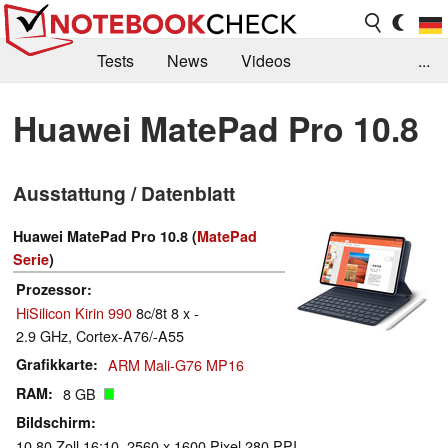
Tests
News
Videos
...
Benchmarks & Tech
Externe Tests
Huawei MatePad Pro 10.8
Kaufberatung
Deals
Suche
Jobs
Ausstattung / Datenblatt
Forum
Huawei MatePad Pro 10.8 (
MatePad
Serie
)
Prozessor
HiSilicon Kirin 990
8c/8t 8 x -
2.9 GHz, Cortex-A76/-A55
Grafikkarte
ARM Mali-G76 MP16
RAM
8 GB
Bildschirm
10.80 Zoll 16:10, 2560 x 1600 Pixel 280 PPI,