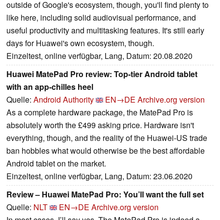
outside of Google's ecosystem, though, you'll find plenty to
like here, including solid audiovisual performance, and
useful productivity and multitasking features. It's still early
days for Huawei's own ecosystem, though.
Einzeltest, online verfügbar, Lang, Datum: 20.08.2020
Huawei MatePad Pro review: Top-tier Android tablet
with an app-chilles heel
Quelle:
Android Authority
EN→DE
Archive.org version
As a complete hardware package, the MatePad Pro is
absolutely worth the £499 asking price. Hardware isn't
everything, though, and the reality of the Huawei-US trade
ban hobbles what would otherwise be the best affordable
Android tablet on the market.
Einzeltest, online verfügbar, Lang, Datum: 23.06.2020
Review – Huawei MatePad Pro: You’ll want the full set
Quelle:
NLT
EN→DE
Archive.org version
In most cases, I’ll say yes. The MatePad Pro is indeed a