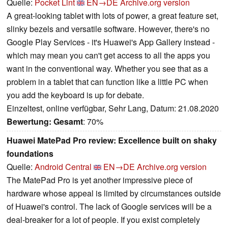
Quelle:
Pocket Lint
EN→DE
Archive.org version
A great-looking tablet with lots of power, a great feature set,
slinky bezels and versatile software. However, there's no
Google Play Services - it's Huawei's App Gallery instead -
which may mean you can't get access to all the apps you
want in the conventional way. Whether you see that as a
problem in a tablet that can function like a little PC when
you add the keyboard is up for debate.
Einzeltest, online verfügbar, Sehr Lang, Datum: 21.08.2020
Bewertung:
Gesamt
: 70%
Huawei MatePad Pro review: Excellence built on shaky
foundations
Quelle:
Android Central
EN→DE
Archive.org version
The MatePad Pro is yet another impressive piece of
hardware whose appeal is limited by circumstances outside
of Huawei's control. The lack of Google services will be a
deal-breaker for a lot of people. If you exist completely