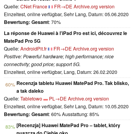
Quelle:
CNet France
FR→DE
Archive.org version
Einzeltest, online verfügbar, Sehr Lang, Datum: 05.06.2020
Bewertung:
Gesamt
: 70%
La réponse de Huawei à l'iPad Pro est ici, découvrez le
MatePad Pro 5G
Quelle:
AndroidPit.fr
FR→DE
Archive.org version
Positive: Powerful hardware; high performance; nice
connectivity; good price; support 5G.
Einzeltest, online verfügbar, Lang, Datum: 26.02.2020
Recenzja tabletu Huawei MatePad Pro. Tak blisko,
60%
a tak daleko
Quelle:
Tabletowo
PL→DE
Archive.org version
Einzeltest, online verfügbar, Sehr Lang, Datum: 10.05.2020
Bewertung:
Gesamt
: 60% Ausstattung: 85%
[Recenzja] Huawei MatePad Pro – tablet, który
83%
puszcza do Ciebie oko