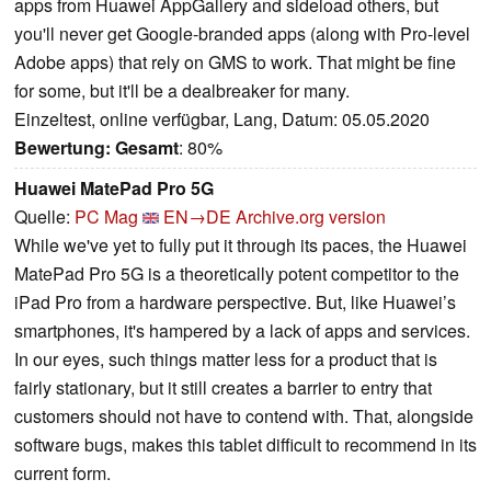
apps from Huawei AppGallery and sideload others, but
you'll never get Google-branded apps (along with Pro-level
Adobe apps) that rely on GMS to work. That might be fine
for some, but it'll be a dealbreaker for many.
Einzeltest, online verfügbar, Lang, Datum: 05.05.2020
Bewertung:
Gesamt
: 80%
Huawei MatePad Pro 5G
Quelle:
PC Mag
EN→DE
Archive.org version
While we've yet to fully put it through its paces, the Huawei
MatePad Pro 5G is a theoretically potent competitor to the
iPad Pro from a hardware perspective. But, like Huawei’s
smartphones, it's hampered by a lack of apps and services.
In our eyes, such things matter less for a product that is
fairly stationary, but it still creates a barrier to entry that
customers should not have to contend with. That, alongside
software bugs, makes this tablet difficult to recommend in its
current form.