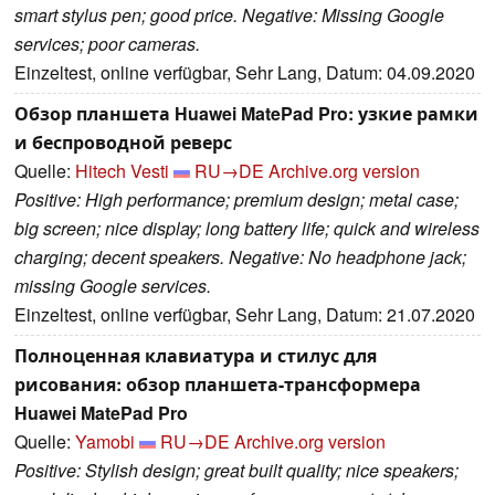
smart stylus pen; good price. Negative: Missing Google
services; poor cameras.
Einzeltest, online verfügbar, Sehr Lang, Datum: 04.09.2020
Обзор планшета Huawei MatePad Pro: узкие рамки
и беспроводной реверс
Quelle:
Hitech Vesti
RU→DE
Archive.org version
Positive: High performance; premium design; metal case;
big screen; nice display; long battery life; quick and wireless
charging; decent speakers. Negative: No headphone jack;
missing Google services.
Einzeltest, online verfügbar, Sehr Lang, Datum: 21.07.2020
Полноценная клавиатура и стилус для
рисования: обзор планшета-трансформера
Huawei MatePad Pro
Quelle:
Yamobi
RU→DE
Archive.org version
Positive: Stylish design; great built quality; nice speakers;