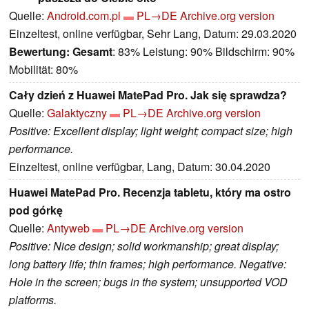
Quelle:
Android.com.pl
PL→DE
Archive.org version
Einzeltest, online verfügbar, Sehr Lang, Datum: 29.03.2020
Bewertung:
Gesamt
: 83% Leistung: 90% Bildschirm: 90%
Mobilität: 80%
Cały dzień z Huawei MatePad Pro. Jak się sprawdza?
Quelle:
Galaktyczny
PL→DE
Archive.org version
Positive: Excellent display; light weight; compact size; high
performance.
Einzeltest, online verfügbar, Lang, Datum: 30.04.2020
Huawei MatePad Pro. Recenzja tabletu, który ma ostro
pod górkę
Quelle:
Antyweb
PL→DE
Archive.org version
Positive: Nice design; solid workmanship; great display;
long battery life; thin frames; high performance. Negative:
Hole in the screen; bugs in the system; unsupported VOD
platforms.