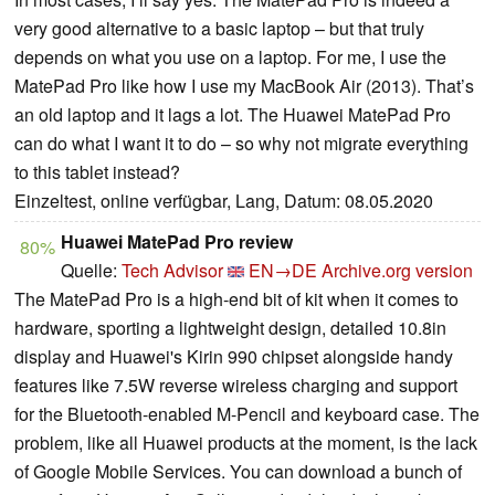
very good alternative to a basic laptop – but that truly
depends on what you use on a laptop. For me, I use the
MatePad Pro like how I use my MacBook Air (2013). That’s
an old laptop and it lags a lot. The Huawei MatePad Pro
can do what I want it to do – so why not migrate everything
to this tablet instead?
Einzeltest, online verfügbar, Lang, Datum: 08.05.2020
Huawei MatePad Pro review
80%
Quelle:
Tech Advisor
EN→DE
Archive.org version
The MatePad Pro is a high-end bit of kit when it comes to
hardware, sporting a lightweight design, detailed 10.8in
display and Huawei's Kirin 990 chipset alongside handy
features like 7.5W reverse wireless charging and support
for the Bluetooth-enabled M-Pencil and keyboard case. The
problem, like all Huawei products at the moment, is the lack
of Google Mobile Services. You can download a bunch of