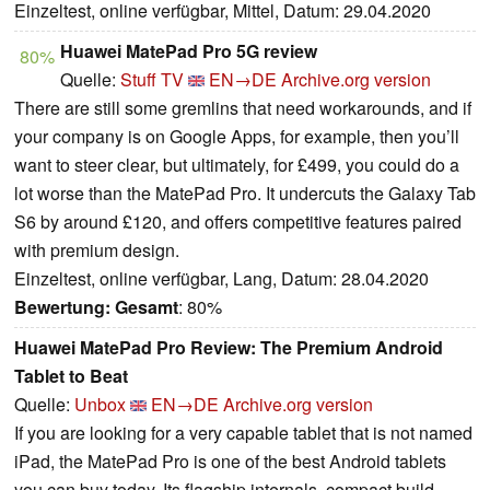
Einzeltest, online verfügbar, Mittel, Datum: 29.04.2020
Huawei MatePad Pro 5G review
80%
Quelle:
Stuff TV
EN→DE
Archive.org version
There are still some gremlins that need workarounds, and if
your company is on Google Apps, for example, then you’ll
want to steer clear, but ultimately, for £499, you could do a
lot worse than the MatePad Pro. It undercuts the Galaxy Tab
S6 by around £120, and offers competitive features paired
with premium design.
Einzeltest, online verfügbar, Lang, Datum: 28.04.2020
Bewertung:
Gesamt
: 80%
Huawei MatePad Pro Review: The Premium Android
Tablet to Beat
Quelle:
Unbox
EN→DE
Archive.org version
If you are looking for a very capable tablet that is not named
iPad, the MatePad Pro is one of the best Android tablets
you can buy today. Its flagship internals, compact build,