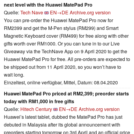
next level with the Huawei MatePad Pro
Quelle:
Tech Nave
EN→DE
Archive.org version
You can pre-order the Huawei MatePad Pro now for
RM2399 and get the M-Pen stylus (RM299) and Smart
Magnetic Keyboard cover (RM499) for free along with other
gifts worth over RM1000. Or you can tune in to our Live
Giveaway via the TechNave App on 9 April 2020 to get the
Huawei MatePad Pro for free. All pre-orders are expected to
be shipped out from 11 April 2020, so you won’t have to
wait long.
Einzeltest, online verfügbar, Mittel, Datum: 08.04.2020
Huawei MatePad Pro priced at RM2,399; preorder starts
today with RM1,000 in free gifts
Quelle:
Hitech Century
EN→DE
Archive.org version
Huawei’s latest tablet, dubbed the MatePad Pro has just
debuted in Malaysia after its global announcement with
preorders starting tomorrow on 3rd April and an official price