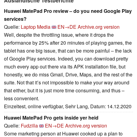
Ausländische Testberichte
Huawei MatePad Pro review – do you need Google Play
services?
Quelle:
Laptop Media
EN→DE
Archive.org version
Well, despite the throttling issue, where it drops the
performance by 25% after 20 minutes of playing games, the
tablet has one big issue, that can be more painful – the lack
of Google Play services. Indeed, you can download pretty
much every app out there via its APK installation file, but
honestly, we do miss Gmail, Drive, Maps, and the rest of the
suite. Not that it’s not impossible to make your way around
that either, but it is just more time consuming, and thus –
less convenient.
Einzeltest, online verfügbar, Sehr Lang, Datum: 14.12.2020
Huawei MatePad Pro gets inside yer heid
Quelle:
Fudzilla
EN→DE
Archive.org version
Some marketing person at Huawei cooked up a plan to