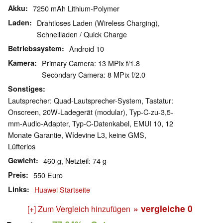
Akku
7250 mAh Lithium-Polymer
Laden
Drahtloses Laden (Wireless Charging),
Schnellladen / Quick Charge
Betriebssystem
Android 10
Kamera
Primary Camera: 13 MPix f/1.8
Secondary Camera: 8 MPix f/2.0
Sonstiges
Lautsprecher: Quad-Lautsprecher-System, Tastatur:
Onscreen, 20W-Ladegerät (modular), Typ-C-zu-3,5-
mm-Audio-Adapter, Typ-C-Datenkabel, EMUI 10, 12
Monate Garantie, Wídevine L3, keine GMS,
Lüfterlos
Gewicht
460 g, Netzteil: 74 g
Preis
550 Euro
Links
Huawei Startseite
» vergleiche
0
[+] Zum Vergleich hinzufügen