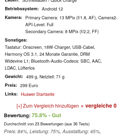
Betriebssystem
Android 12
Kamera
Primary Camera: 13 MPix (f/1.8, AF), Camera2-
API-Level: Full
Secondary Camera: 8 MPix (f/2.2, FF)
Sonstiges
Tastatur: Onscreen, 18W-Charger, USB-Cabel,
Harmony OS 3.1, 24 Monate Garantie, DRM
Widevine L1; Bluetooth-Audio-Codecs: SBC, AAC,
LDAC, Lüfterlos
Gewicht
499 g, Netzteil: 71 g
Preis
299 Euro
Links
Huawei Startseite
» vergleiche
0
[+] Zum Vergleich hinzufügen
75.8%
- Gut
Bewertung:
Durchschnitt von
23
Bewertungen (aus
36
Tests)
Preis: 84%, Leistung: 75%, Ausstattung: 45%,