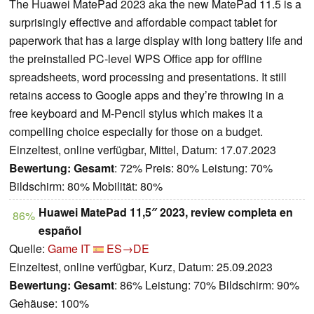
The Huawei MatePad 2023 aka the new MatePad 11.5 is a
surprisingly effective and affordable compact tablet for
paperwork that has a large display with long battery life and
the preinstalled PC-level WPS Office app for offline
spreadsheets, word processing and presentations. It still
retains access to Google apps and they’re throwing in a
free keyboard and M-Pencil stylus which makes it a
compelling choice especially for those on a budget.
Einzeltest, online verfügbar, Mittel, Datum: 17.07.2023
Bewertung:
Gesamt
: 72% Preis: 80% Leistung: 70%
Bildschirm: 80% Mobilität: 80%
Huawei MatePad 11,5″ 2023, review completa en
86%
español
Quelle:
Game IT
ES→DE
Einzeltest, online verfügbar, Kurz, Datum: 25.09.2023
Bewertung:
Gesamt
: 86% Leistung: 70% Bildschirm: 90%
Gehäuse: 100%