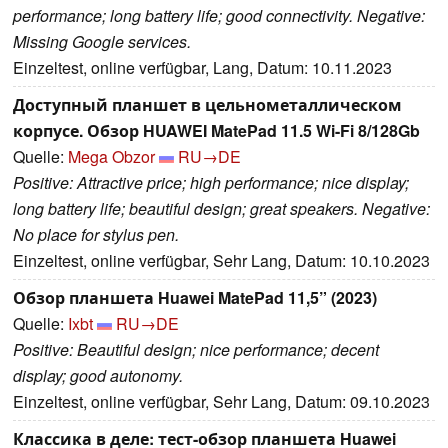
performance; long battery life; good connectivity. Negative:
Missing Google services.
Einzeltest, online verfügbar, Lang, Datum: 10.11.2023
Доступный планшет в цельнометаллическом
корпусе. Обзор HUAWEI MatePad 11.5 Wi-Fi 8/128Gb
Quelle:
Mega Obzor
RU→DE
Positive: Attractive price; high performance; nice display;
long battery life; beautiful design; great speakers. Negative:
No place for stylus pen.
Einzeltest, online verfügbar, Sehr Lang, Datum: 10.10.2023
Обзор планшета Huawei MatePad 11,5” (2023)
Quelle:
Ixbt
RU→DE
Positive: Beautiful design; nice performance; decent
display; good autonomy.
Einzeltest, online verfügbar, Sehr Lang, Datum: 09.10.2023
Классика в деле: тест-обзор планшета Huawei