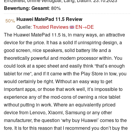
Einzeltest, online verfügbar, Lang, Datum: 23.10.2023
Bewertung:
Gesamt
: 80%
Huawei MatePad 11.5 Review
50%
Quelle:
Trusted Reviews
EN→DE
The Huawei MatePad 11.5 is, in many ways, an attractive
device for the price. It has a solid if uninspiring design, a
good screen, nice speakers, solid battery life and a
theoretically powerful and modern processor within. You
could look at a spec sheet and easily think “that’s enough
tablet for me”, and if it came with the Play Store in tow, you
would certainly be right. Without an easy way to get
important apps, or those that work well, it’s impossible to
experience any of the mod-cons of owning a nice tablet
without putting in work. Where an equivalently priced
device from Lenovo, Xiaomi, Samsung or any other
manufacturer, the question ‘why buy Huawei’ comes to the
fore. It is for this reason that I recommend you don’t buy the