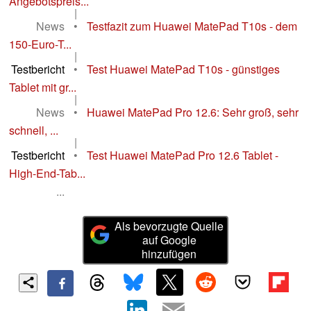
Angebotspreis...
|
News
•
Testfazit zum Huawei MatePad T10s - dem
150-Euro-T...
|
Testbericht
•
Test Huawei MatePad T10s - günstiges
Tablet mit gr...
|
News
•
Huawei MatePad Pro 12.6: Sehr groß, sehr
schnell, ...
|
Testbericht
•
Test Huawei MatePad Pro 12.6 Tablet -
High-End-Tab...
...
Als bevorzugte Quelle
auf Google
hinzufügen