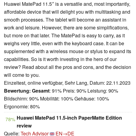
Huawei MatePad 11.5″ is a versatile and, most importantly,
affordable device that will delight you with multitasking and
smooth processes. The tablet will become an assistant in
work and leisure. However, there are some simplifications,
but more on that later. The MatePad is easy to carry, as it
weighs very little, even with the keyboard case. It can be
supplemented with a wireless mouse or stylus to expand its
capabilities. So is it worth investing in the hero of our
review? Read about all the pros and cons, and the decision
will come to you.
Einzeltest, online verfügbar, Sehr Lang, Datum: 22.11.2023
Bewertung:
Gesamt
: 91% Preis: 90% Leistung: 90%
Bildschirm: 90% Mobilität: 100% Gehäuse: 100%
Ergonomie: 80%
Huawei MatePad 11.5-inch PaperMatte Edition
78%
review
Quelle:
Tech Advisor
EN→DE