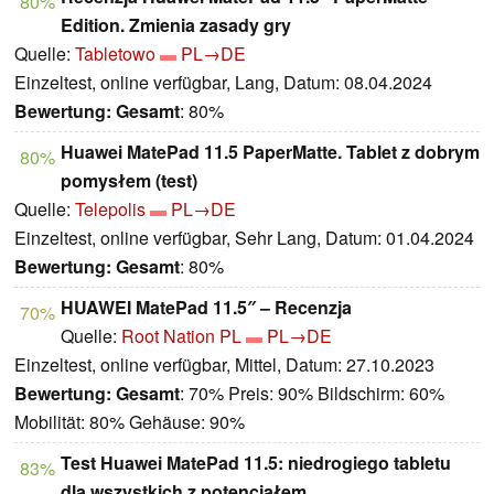
80%
Edition. Zmienia zasady gry
Quelle:
Tabletowo
PL→DE
Einzeltest, online verfügbar, Lang, Datum: 08.04.2024
Bewertung:
Gesamt
: 80%
Huawei MatePad 11.5 PaperMatte. Tablet z dobrym
80%
pomysłem (test)
Quelle:
Telepolis
PL→DE
Einzeltest, online verfügbar, Sehr Lang, Datum: 01.04.2024
Bewertung:
Gesamt
: 80%
HUAWEI MatePad 11.5″ – Recenzja
70%
Quelle:
Root Nation PL
PL→DE
Einzeltest, online verfügbar, Mittel, Datum: 27.10.2023
Bewertung:
Gesamt
: 70% Preis: 90% Bildschirm: 60%
Mobilität: 80% Gehäuse: 90%
Test Huawei MatePad 11.5: niedrogiego tabletu
83%
dla wszystkich z potencjałem