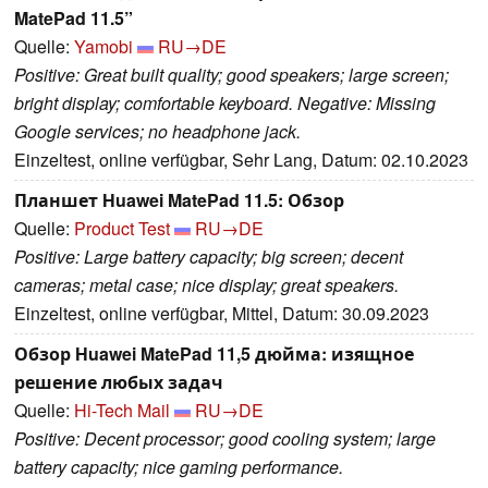
MatePad 11.5”
Quelle:
Yamobi
RU→DE
Positive: Great built quality; good speakers; large screen;
bright display; comfortable keyboard. Negative: Missing
Google services; no headphone jack.
Einzeltest, online verfügbar, Sehr Lang, Datum: 02.10.2023
Планшет Huawei MatePad 11.5: Обзор
Quelle:
Product Test
RU→DE
Positive: Large battery capacity; big screen; decent
cameras; metal case; nice display; great speakers.
Einzeltest, online verfügbar, Mittel, Datum: 30.09.2023
Обзор Huawei MatePad 11,5 дюйма: изящное
решение любых задач
Quelle:
Hi-Tech Mail
RU→DE
Positive: Decent processor; good cooling system; large
battery capacity; nice gaming performance.