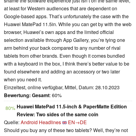
shame the software experience just isn’t on the same level,
at least for Western audiences that are dependent on
Google-based apps. That’s unfortunately the case with the
Huawei MatePad 11.5in. While you can get by with the web
browser, Huawei’s own apps and the limited official
selection available through App Gallery, you’re tying one
arm behind your back compared to any number of rival
tablets from other brands. Even though it comes bundled
with a keyboard in the box, I think there’s better value to be
found elsewhere and adding an accessory or two later
when you need it.
Einzeltest, online verfügbar, Mittel, Datum: 28.10.2023
Bewertung:
Gesamt
: 60%
Huawei MatePad 11.5-inch & PaperMatte Edition
80%
Review: Two sides of the same coin
Quelle:
Android Headlines
EN→DE
Should you buy any of these two tablets? Well, they’re not