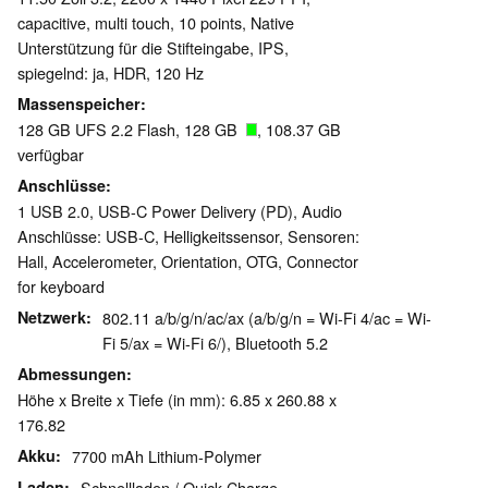
capacitive, multi touch, 10 points, Native
Unterstützung für die Stifteingabe, IPS,
spiegelnd: ja, HDR, 120 Hz
Massenspeicher
128 GB UFS 2.2 Flash, 128 GB
, 108.37 GB
verfügbar
Anschlüsse
1 USB 2.0, USB-C Power Delivery (PD), Audio
Anschlüsse: USB-C, Helligkeitssensor, Sensoren:
Hall, Accelerometer, Orientation, OTG, Connector
for keyboard
Netzwerk
802.11 a/b/g/n/ac/ax (a/b/g/n = Wi-Fi 4/ac = Wi-
Fi 5/ax = Wi-Fi 6/), Bluetooth 5.2
Abmessungen
Höhe x Breite x Tiefe (in mm): 6.85 x 260.88 x
176.82
Akku
7700 mAh Lithium-Polymer
Laden
Schnellladen / Quick Charge