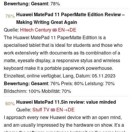
Bewertung:
Gesamt
: 78%
Huawei MatePad 11 PaperMatte Edition Review –
76%
Making Writing Great Again
Quelle:
Hitech Century
EN→DE
The Huawei MatePad 11 PaperMatte Edition is a
specialised tablet that is ideal for students and those who
work extensively with documents as its combination of a
matte, eyesafe display, a responsive stylus and wireless
keyboard make it a portable paperwork powerhouse.
Einzeltest, online verfügbar, Lang, Datum: 05.11.2023
Bewertung:
Gesamt
: 76% Preis: 80% Leistung: 70%
Bildschirm: 100% Mobilität: 70%
Huawei MatePad 11.5in review: value minded
60%
Quelle:
Stuff TV
EN→DE
I approach every new Huawei device with an open mind,
and am usually impressed by the hardware on show. It’s a