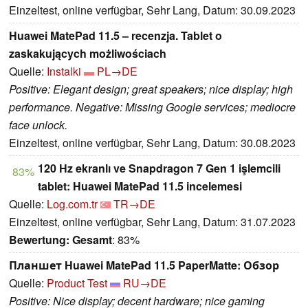
Einzeltest, online verfügbar, Sehr Lang, Datum: 30.09.2023
Huawei MatePad 11.5 – recenzja. Tablet o
zaskakujących możliwościach
Quelle:
Instalki
PL→DE
Positive: Elegant design; great speakers; nice display; high
performance. Negative: Missing Google services; mediocre
face unlock.
Einzeltest, online verfügbar, Sehr Lang, Datum: 30.08.2023
120 Hz ekranlı ve Snapdragon 7 Gen 1 işlemcili
83%
tablet: Huawei MatePad 11.5 incelemesi
Quelle:
Log.com.tr
TR→DE
Einzeltest, online verfügbar, Sehr Lang, Datum: 31.07.2023
Bewertung:
Gesamt
: 83%
Планшет Huawei MatePad 11.5 PaperMatte: Обзор
Quelle:
Product Test
RU→DE
Positive: Nice display; decent hardware; nice gaming