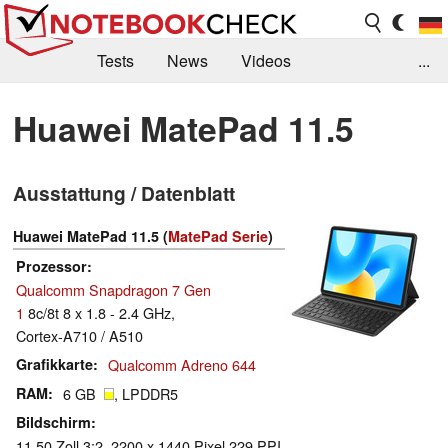
Tests
News
Videos
...
Benchmarks & Tech
Externe Tests
Huawei MatePad 11.5
Kaufberatung
Deals
Suche
Jobs
Ausstattung / Datenblatt
Forum
Huawei MatePad 11.5 (
MatePad Serie
)
Prozessor
Qualcomm Snapdragon 7 Gen
1
8c/8t 8 x 1.8 - 2.4 GHz,
Cortex-A710 / A510
Grafikkarte
Qualcomm Adreno 644
RAM
6 GB
, LPDDR5
Bildschirm
11.50 Zoll 3:2, 2200 x 1440 Pixel 229 PPI,