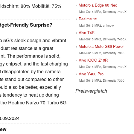
Motorola Edge 60 Neo
ldschirm: 80% Mobilität: 75%
Mali-G615 MP2, Dimensity 7400X
Realme 15
get-Friendly Surprise?
Mali-G615 MP2, unknown
Vivo T4R
Mali-G615 MP2, Dimensity 7400X
 5G’s sleek design and vibrant
Motorola Moto G86 Power
dust resistance is a great
Mali-G615 MP2, Dimensity 7300
int. The performance is solid,
Vivo iQOO Z10R
y chipset, and the fast charging
Mali-G615 MP2, Dimensity 7400X
it disappointed by the camera
Vivo Y400 Pro
ite stand out compared to other
Mali-G615 MP2, Dimensity 7300
ould also be better, especially
Preisvergleich
s tendency to heat up during
l, the Realme Narzo 70 Turbo 5G
23.09.2024
iew