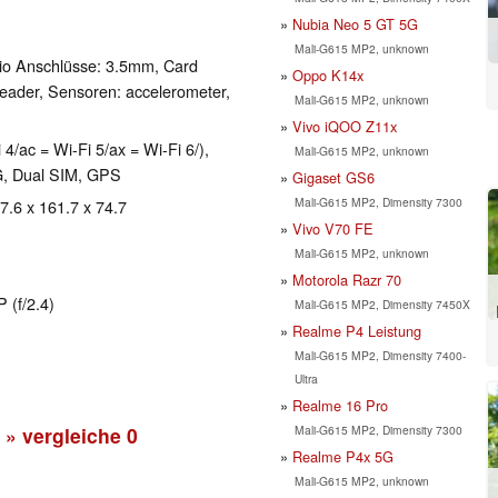
Nubia Neo 5 GT 5G
Mali-G615 MP2, unknown
io Anschlüsse: 3.5mm, Card
Oppo K14x
eader, Sensoren: accelerometer,
Mali-G615 MP2, unknown
Vivo iQOO Z11x
 4/ac = Wi-Fi 5/ax = Wi-Fi 6/),
Mali-G615 MP2, unknown
G, Dual SIM, GPS
Gigaset GS6
Mali-G615 MP2, Dimensity 7300
 7.6 x 161.7 x 74.7
Vivo V70 FE
Mali-G615 MP2, unknown
Motorola Razr 70
 (f/2.4)
Mali-G615 MP2, Dimensity 7450X
Realme P4 Leistung
Mali-G615 MP2, Dimensity 7400-
Ultra
Realme 16 Pro
Mali-G615 MP2, Dimensity 7300
» vergleiche
0
Realme P4x 5G
Mali-G615 MP2, unknown