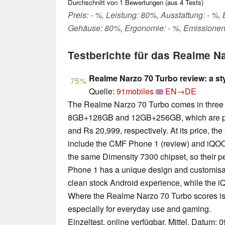
Durchschnitt von
1
Bewertungen (aus
4
Tests)
Preis: - %, Leistung: 80%, Ausstattung: - %,
Gehäuse: 80%, Ergonomie: - %, Emissionen
Testberichte für das Realme N
Realme Narzo 70 Turbo review: a sty
75%
Quelle:
91mobiles
EN→DE
The Realme Narzo 70 Turbo comes in three
8GB+128GB and 12GB+256GB, which are pri
and Rs 20,999, respectively. At its price, the
include the CMF Phone 1 (review) and iQOO
the same Dimensity 7300 chipset, so their p
Phone 1 has a unique design and customisab
clean stock Android experience, while the iQ
Where the Realme Narzo 70 Turbo scores is 
especially for everyday use and gaming.
Einzeltest, online verfügbar, Mittel, Datum: 