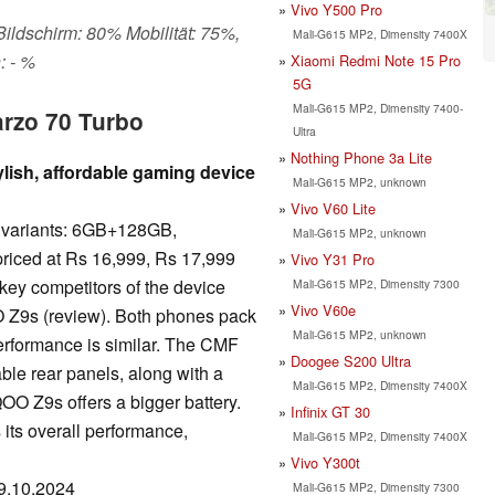
Vivo Y500 Pro
 Bildschirm: 80% Mobilität: 75%,
Mali-G615 MP2, Dimensity 7400X
: - %
Xiaomi Redmi Note 15 Pro
5G
Mali-G615 MP2, Dimensity 7400-
arzo 70 Turbo
Ultra
Nothing Phone 3a Lite
lish, affordable gaming device
Mali-G615 MP2, unknown
Vivo V60 Lite
 variants: 6GB+128GB,
Mali-G615 MP2, unknown
ced at Rs 16,999, Rs 17,999
Vivo Y31 Pro
 key competitors of the device
Mali-G615 MP2, Dimensity 7300
Vivo V60e
 Z9s (review). Both phones pack
Mali-G615 MP2, unknown
erformance is similar. The CMF
Doogee S200 Ultra
le rear panels, along with a
Mali-G615 MP2, Dimensity 7400X
OO Z9s offers a bigger battery.
Infinix GT 30
its overall performance,
Mali-G615 MP2, Dimensity 7400X
Vivo Y300t
09.10.2024
Mali-G615 MP2, Dimensity 7300