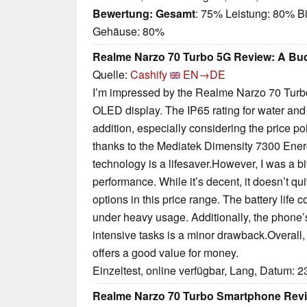
Bewertung:
Gesamt
: 75% Leistung: 80% Bi
Gehäuse: 80%
Realme Narzo 70 Turbo 5G Review: A Bud
Quelle:
Cashify
EN→DE
I’m impressed by the Realme Narzo 70 Turbo
OLED display. The IP65 rating for water and 
addition, especially considering the price po
thanks to the Mediatek Dimensity 7300 Energ
technology is a lifesaver.However, I was a b
performance. While it’s decent, it doesn’t qu
options in this price range. The battery life c
under heavy usage. Additionally, the phone’
intensive tasks is a minor drawback.Overal
offers a good value for money.
Einzeltest, online verfügbar, Lang, Datum: 
Realme Narzo 70 Turbo Smartphone Rev