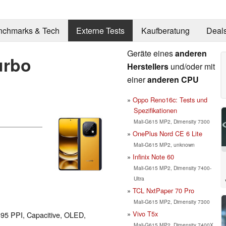
nchmarks & Tech
Externe Tests
Kaufberatung
Deal
Geräte eines
anderen
urbo
Herstellers
und/oder mit
einer
anderen CPU
Oppo Reno16c: Tests und
Spezifikationen
Mali-G615 MP2, Dimensity 7300
OnePlus Nord CE 6 Lite
Mali-G615 MP2, unknown
Infinix Note 60
Mali-G615 MP2, Dimensity 7400-
Ultra
TCL NxtPaper 70 Pro
Mali-G615 MP2, Dimensity 7300
Vivo T5x
 395 PPI, Capacitive, OLED,
Mali-G615 MP2, Dimensity 7400X