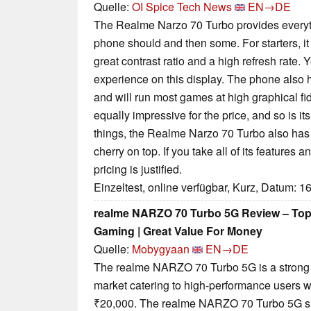
Quelle:
OI Spice Tech News
EN→DE
The Realme Narzo 70 Turbo provides every
phone should and then some. For starters, it
great contrast ratio and a high refresh rate
experience on this display. The phone also 
and will run most games at high graphical fid
equally impressive for the price, and so is its
things, the Realme Narzo 70 Turbo also has 5
cherry on top. If you take all of its features
pricing is justified.
Einzeltest, online verfügbar, Kurz, Datum: 1
realme NARZO 70 Turbo 5G Review – Top
Gaming | Great Value For Money
Quelle:
Mobygyaan
EN→DE
The realme NARZO 70 Turbo 5G is a strong 
market catering to high-performance users 
₹20,000. The realme NARZO 70 Turbo 5G show