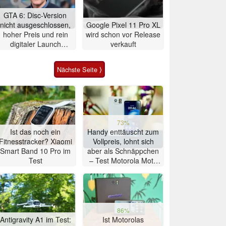
GTA 6: Disc-Version
nicht ausgeschlossen,
Google Pixel 11 Pro XL
hoher Preis und rein
wird schon vor Release
digitaler Launch
verkauft
werden gerechtfertigt
Nächste Seite ⟩
73%
Ist das noch ein
Handy enttäuscht zum
Fitnesstracker? Xiaomi
Vollpreis, lohnt sich
Smart Band 10 Pro im
aber als Schnäppchen
Test
– Test Motorola Moto
G47 Smartphone
86%
Antigravity A1 im Test:
Ist Motorolas