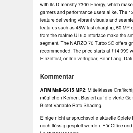
with its Dimensity 7300-Energy, which makes 
gamers and performance users alike. The 1
feature delivering vibrant visuals and seamle
features such as 45W fast charging, 50 MP c
from the realme UI 5.0 interface make the sm
segment. The NARZO 70 Turbo 5G offers gre
recommended. The price starts at ₹14,999 wit
Einzeltest, online verfügbar, Sehr Lang, Da
Kommentar
ARM Mali-G615 MP2
: Mittelklasse Grafikch
möglichen Kernen. Basiert auf die vierte Gen
Bietet Variable Rate Shading.
Einige nicht anspruchsvolle aktuelle Spiele
noch flüssig gespielt werden. Für Office un