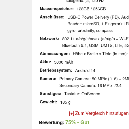
spiegelnd: ja, 120 Hz
Massenspeicher
128GB / 256GB
Anschlüsse
USB-C Power Delivery (PD), Aud
Reader: microSD, 1 Fingerprint R
gyro, proximity, compass
Netzwerk
802.11 a/b/g/n/ac/ax (a/b/g/n = Wi-Fi
Bluetooth 5.4, GSM, UMTS, LTE, 5
Abmessungen
Höhe x Breite x Tiefe (in mm):
Akku
5000 mAh
Betriebssystem
Android 14
Kamera
Primary Camera: 50 MPix (f1.8) + 2MP
Secondary Camera: 16 MPix f/2.4
Sonstiges
Tastatur: OnScreen
Gewicht
185 g
[+] Zum Vergleich hinzufügen
75%
- Gut
Bewertung: