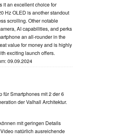
it an excellent choice for
20 Hz OLED is another standout
ss scrolling. Other notable
amera, AI capabilities, and perks
artphone an all-rounder in the
at value for money and is highly
h exciting launch offers.
tum: 09.09.2024
ip für Smartphones mit 2 der 6
eration der Valhall Architektur.
 können mit geringen Details
d Video natürlich ausreichende