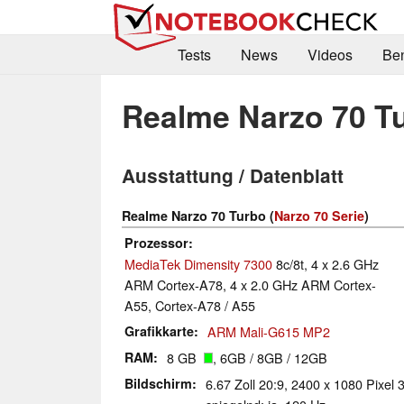
Tests
News
Videos
Be
Realme Narzo 70 T
Ausstattung / Datenblatt
Realme Narzo 70 Turbo (
Narzo 70 Serie
)
Prozessor
MediaTek Dimensity 7300
8c/8t, 4 x 2.6 GHz
ARM Cortex-A78, 4 x 2.0 GHz ARM Cortex-
A55, Cortex-A78 / A55
Grafikkarte
ARM Mali-G615 MP2
RAM
8 GB
, 6GB / 8GB / 12GB
Bildschirm
6.67 Zoll 20:9, 2400 x 1080 Pixel