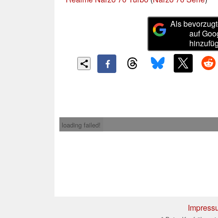
Als bevorzugt
auf Goo
hinzufü
loading failed!
Impress