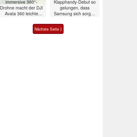
immersive 360°-
Klapphandy-Debut so
Drohne macht der DJI
gelungen, dass
Avata 360 leichte
Samsung sich sorgen
Konkurrenz
muss? – Razr Fold
Smartphone im Test
Nächste Seite ⟩