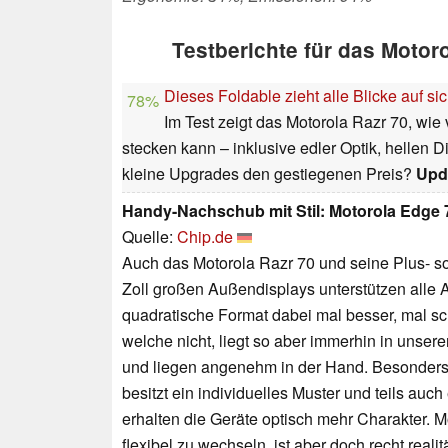
Testberichte für das Motor
Dieses Foldable zieht alle Blicke auf s
78%
Im Test zeigt das Motorola Razr 70, wie
stecken kann – inklusive edler Optik, hellen 
kleine Upgrades den gestiegenen Preis?
Upd
Handy-Nachschub mit Stil: Motorola Edge 
Quelle:
Chip.de
Auch das Motorola Razr 70 und seine Plus- so
Zoll großen Außendisplays unterstützen alle
quadratische Format dabei mal besser, mal sc
welche nicht, liegt so aber immerhin in unser
und liegen angenehm in der Hand. Besonders 
besitzt ein individuelles Muster und teils auc
erhalten die Geräte optisch mehr Charakter. 
flexibel zu wechseln, ist aber doch recht real