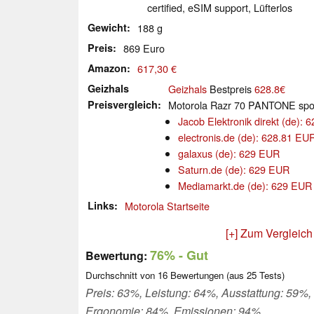
certified, eSIM support, Lüfterlos
Gewicht
188 g
Preis
869 Euro
Amazon
617,30 €
Geizhals
Geizhals
Bestpreis
628.8€
Preisvergleich
Motorola Razr 70 PANTONE spor
Jacob Elektronik direkt (de):
electronis.de (de): 628.81 EU
galaxus (de): 629 EUR
Saturn.de (de): 629 EUR
Mediamarkt.de (de): 629 EUR
Links
Motorola Startseite
[+] Zum Vergleich
76%
- Gut
Bewertung:
Durchschnitt von
16
Bewertungen (aus
25
Tests)
Preis: 63%, Leistung: 64%, Ausstattung: 59%,
Ergonomie: 84%, Emissionen: 94%