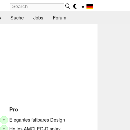
▼
s
Suche
Jobs
Forum
Pro
Elegantes faltbares Design
+
Helles AMOLED-Display
+