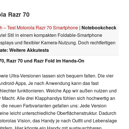
ola Razr 70
ich – Test Motorola Razr 70 Smartphone
|
Notebookcheck
 viel Stil in einem kompakten Foldable-Smartphone
Displays und flexibler Kamera-Nutzung. Doch rechtfertigen
ate: Weitere Akkutests
70, Razr 70 und Razr Fold im Hands-On
wie Ultra-Versionen lassen sich bequem falten. Die vier
 Android-Apps. Je nach Anwendung kann das fast
hlechter funktionieren. Welche App wir außen nutzen und
er Macht. Alle drei Klapphandys fühlen sich hochwertig an
die neuen Farbvarianten gefallen uns: Jede Version
h eine leicht unterschiedliche Oberflächenstruktur. Dadurch
Motorolas Vision, das Handy je nach Outfit und Lebenslage
itätsfern. Hier könnte ein Handy mit austauschbaren