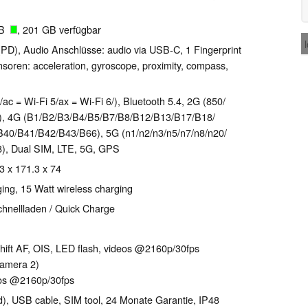
GB
, 201 GB verfügbar
PD), Audio Anschlüsse: audio via USB-C, 1 Fingerprint
nsoren: acceleration, gyroscope, proximity, compass,
/ac = Wi-Fi 5/ax = Wi-Fi 6/), Bluetooth 5.4, 2G (850/​
, 4G (B1/​B2/​B3/​B4/​B5/​B7/​B8/​B12/​B13/​B17/​B18/​
0/​B41/​B42/​B43/​B66), 5G (n1/​n2/​n3/​n5/​n7/​n8/​n20/​
​n78), Dual SIM, LTE, 5G, GPS
.3 x 171.3 x 74
ing, 15 Watt wireless charging
chnellladen / Quick Charge
hift AF, OIS, LED flash, videos @2160p/​30fps
camera 2)
eos @2160p/​30fps
d), USB cable, SIM tool, 24 Monate Garantie, IP48