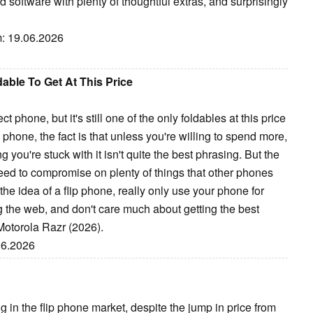
 software with plenty of thoughtful extras, and surprisingly
m: 19.06.2026
able To Get At This Price
t phone, but it's still one of the only foldables at this price
ble phone, the fact is that unless you're willing to spend more,
 you're stuck with it isn't quite the best phrasing. But the
 need to compromise on plenty of things that other phones
e the idea of a flip phone, really only use your phone for
g the web, and don't care much about getting the best
 Motorola Razr (2026).
.06.2026
in the flip phone market, despite the jump in price from