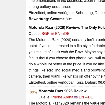
implementations in the business, clean Android
strong battery endurance.
Einzeltest, online verfügbar, Sehr Lang, Datu
Bewertung:
Gesamt
: 80%
Motorola Razr (2026) Review: The Only Fold
Quelle:
BGR
EN→DE
The Motorola Razr (2026) certainly isn't a perfec
point. If you're interested in a flip-style folda
you're kind of stuck with the Razr. Maybe saying
fact is that if you choose this phone, you will
do a whole lot better at the price. If you do lik
things like scrolling social media and browsin
camera, then you'll like what's on offer by the
Einzeltest, online verfügbar, Kurz, Datum: 06
Motorola Razr 2026 Review
60%
Quelle:
Phone Arena
EN→DE
The Motorola Razr 2026 remains the value king 