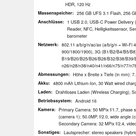
HDR, 120 Hz
Massenspeicher
256 GB UFS 3.1 Flash, 256 
Anschlüsse
1 USB 2.0, USB-C Power Delivery (
Reader, NFC, Helligkeitssensor, Se
barometer
Netzwerk
802.11 a/b/g/n/ac/ax (a/b/g/n = Wi-Fi 4
900/​1800/​1900), 3G (B1/​B2/​B4/​B5/​B8)
B19/​B20/​B25/​B26/​B28/​B32/​B38/​B39/​B4
n26/​n28/​n38/​n40/​n41/​n66/​n75/​n77/
Abmessungen
Höhe x Breite x Tiefe (in mm): 7
Akku
4800 mAh Lithium-Ion, 30 Watt wired charg
Laden
Drahtloses Laden (Wireless Charging), S
Betriebssystem
Android 16
Kamera
Primary Camera: 50 MPix f/​1.7, phase s
(camera 1); 50.0MP, f/​2.0, wide angle (
Secondary Camera: 32 MPix f/​2.4, vid
Sonstiges
Lautsprecher: stereo speakers (hybri