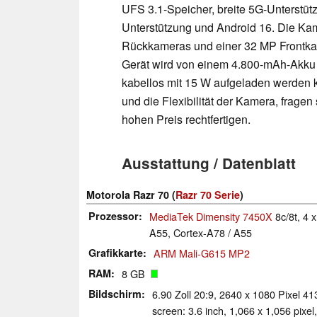
UFS 3.1-Speicher, breite 5G-Unterstütz
Unterstützung und Android 16. Die Ka
Rückkameras und einer 32 MP Frontkam
Gerät wird von einem 4.800-mAh-Akku
kabellos mit 15 W aufgeladen werden k
und die Flexibilität der Kamera, frage
hohen Preis rechtfertigen.
Ausstattung / Datenblatt
Motorola Razr 70 (
Razr 70 Serie
)
Prozessor
MediaTek Dimensity 7450X
8c/8t, 4 
A55, Cortex-A78 / A55
Grafikkarte
ARM Mali-G615 MP2
RAM
8 GB
Bildschirm
6.90 Zoll 20:9, 2640 x 1080 Pixel 
screen: 3.6 inch, 1,066 x 1,056 pixel