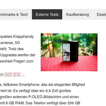
nchmarks & Tech
Externe Tests
Kaufberatung
Deal
ompaktes Klapphandy
Kameras, 5G
llt. Trotz des
 Upgrades werfen der
swechsel Fragen zum
26
🇺🇸
🇪🇸
...
, faltbares Smartphone, das als elegantes Mitglied
ert ist. Es verfügt über ein 6,9 Zoll großes
 großen externen P-OLED-Bildschirm und einen
mit 8 GB RAM. Das Telefon verfügt über 256 GB