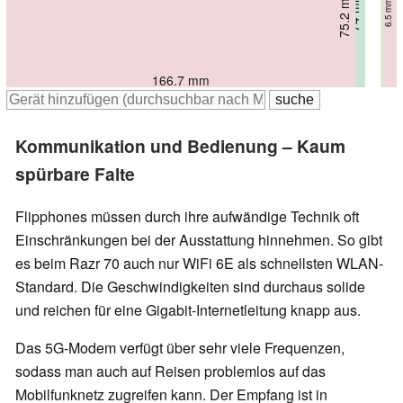
73.8 mm
75.2 mm
74 mm
74 mm
7.6 mm
7.3 mm
7.3 mm
6.5 mm
166.9 mm
171.3 mm
171.3 mm
166.7 mm
Kommunikation und Bedienung – Kaum
spürbare Falte
Flipphones müssen durch ihre aufwändige Technik oft
Einschränkungen bei der Ausstattung hinnehmen. So gibt
es beim Razr 70 auch nur WiFi 6E als schnellsten WLAN-
Standard. Die Geschwindigkeiten sind durchaus solide
und reichen für eine Gigabit-Internetleitung knapp aus.
Das 5G-Modem verfügt über sehr viele Frequenzen,
sodass man auch auf Reisen problemlos auf das
Mobilfunknetz zugreifen kann. Der Empfang ist in