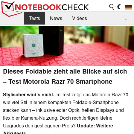
Tests
News
Videos
...
Benchmarks & Tech
Externe Tests
Kaufberatung
Deals
Suche
Jobs
Forum
Dieses Foldable zieht alle Blicke auf sich
– Test Motorola Razr 70 Smartphone
Stylischer wird's nicht.
Im Test zeigt das Motorola Razr 70,
wie viel Stil in einem kompakten Foldable-Smartphone
stecken kann – inklusive edler Optik, hellen Displays und
flexibler Kamera-Nutzung. Doch rechtfertigen kleine
Upgrades den gestiegenen Preis?
Update: Weitere
Akkutests