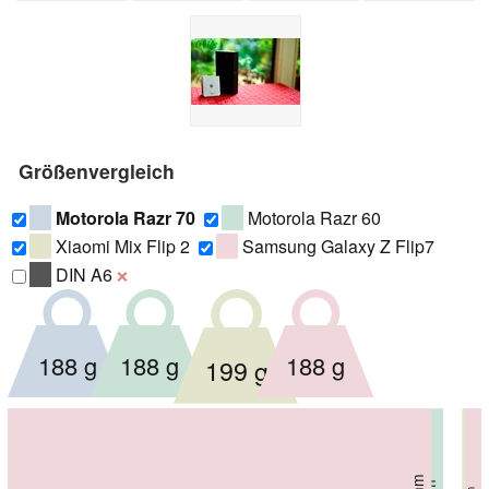
Größenvergleich
Motorola Razr 70
Motorola Razr 60
Xiaomi Mix Flip 2
Samsung Galaxy Z Flip7
DIN A6
❌
188 g
188 g
188 g
199 g