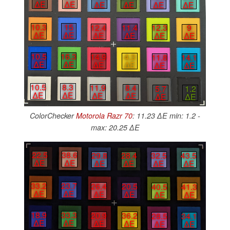
∆E
∆E
∆E
∆E
∆E
∆E
10.3
15
12.4
11.4
12.3
9
∆E
∆E
∆E
∆E
∆E
∆E
10.5
16.3
14.9
4.3
11.8
14.1
∆E
∆E
∆E
∆E
∆E
∆E
10.5
8.3
11.9
8.4
5.7
1.2
∆E
∆E
∆E
∆E
∆E
∆E
ColorChecker
Motorola Razr 70
: 11.23 ∆E min: 1.2 -
max: 20.25 ∆E
22.5
38.6
29.8
28.4
32.5
43.5
∆E
∆E
∆E
∆E
∆E
∆E
33.2
23.7
26.4
20.5
40.5
41.3
∆E
∆E
∆E
∆E
∆E
∆E
18.9
33.3
20.9
36.2
28.5
34.1
∆E
∆E
∆E
∆E
∆E
∆E