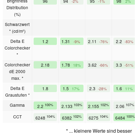
Brightness
96
94
95
98
-2%
-1%
2%
Distribution
(%)
Schwarzwert
* (cd/m²)
Delta E
1.2
1.31
2.11
2.2
-9%
-76%
-83%
Colorchecker
*
Colorchecker
2.18
1.78
3.62
3.3
18%
-66%
-51%
dE 2000
max. *
Delta E
1.8
1.5
2.3
1.6
17%
-28%
11%
Graustufen *
Gamma
100%
103%
102%
107%
2.2
2.133
2.155
2.06
CCT
104%
102%
104%
100%
6248
6382
6275
6484
* ... kleinere Werte sind besser