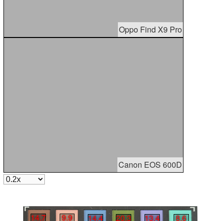
Oppo Find X9 Pro
Canon EOS 600D
14.7
9.9
14.4
20.3
13.4
8.6