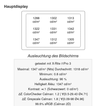
Hauptdisplay
1288
1302
1313
cd/m²
cd/m²
cd/m²
1322
1331
1342
cd/m²
cd/m²
cd/m²
1347
1312
1305
cd/m²
cd/m²
cd/m²
Ausleuchtung des Bildschirms
getestet mit X-Rite i1Pro 3
Maximal: 1347 cd/m² (Nits) Durchschnitt: 1318 cd/m²
Minimum: 0.8 cd/m²
Ausleuchtung: 96 %
Helligkeit Akku: 1347 cd/m²
Kontrast: ∞:1 (Schwarzwert: 0 cd/m²)
ΔE ColorChecker Calman: 1.2 | ∀{0.5-29.43 Ø4.71}
ΔE Greyscale Calman: 1.8 | ∀{0.09-98 Ø4.96}
99.6% sRGB (Calman 2D)