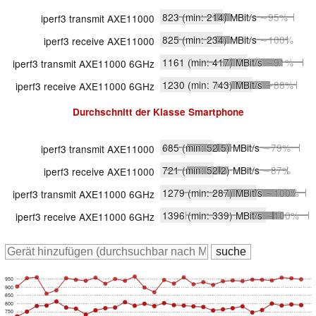
823
(min: 214)
MBit/s
∼95%
iperf3 transmit AXE11000
825
(min: 234)
MBit/s
∼100%
iperf3 receive AXE11000
1161
(min: 417)
MBit/s
∼91%
iperf3 transmit AXE11000 6GHz
1230
(min: 743)
MBit/s
∼88%
iperf3 receive AXE11000 6GHz
Durchschnitt der Klasse
Smartphone
685
(min: 52.5)
MBit/s
∼79%
iperf3 transmit AXE11000
721
(min: 52.2)
MBit/s
∼87%
iperf3 receive AXE11000
1279
(min: 287)
MBit/s
∼100%
iperf3 transmit AXE11000 6GHz
1396
(min: 339)
MBit/s
∼100%
iperf3 receive AXE11000 6GHz
950
900
850
800
750