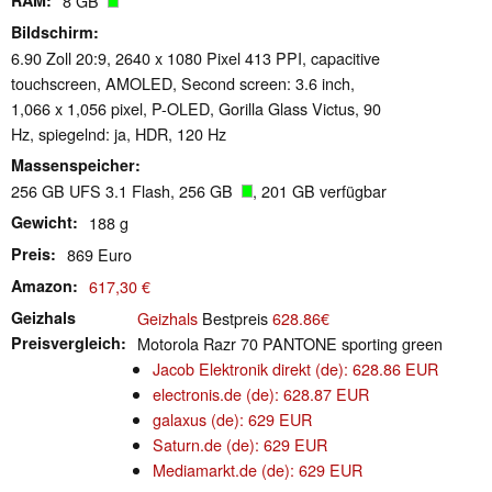
RAM
8 GB
Bildschirm
6.90 Zoll 20:9, 2640 x 1080 Pixel 413 PPI, capacitive
touchscreen, AMOLED, Second screen: 3.6 inch,
1,066 x 1,056 pixel, P-OLED, Gorilla Glass Victus, 90
Hz, spiegelnd: ja, HDR, 120 Hz
Massenspeicher
256 GB UFS 3.1 Flash, 256 GB
, 201 GB verfügbar
Gewicht
188 g
Preis
869 Euro
Amazon
617,30 €
Geizhals
Geizhals
Bestpreis
628.86€
Preisvergleich
Motorola Razr 70 PANTONE sporting green
Jacob Elektronik direkt (de): 628.86 EUR
electronis.de (de): 628.87 EUR
galaxus (de): 629 EUR
Saturn.de (de): 629 EUR
Mediamarkt.de (de): 629 EUR