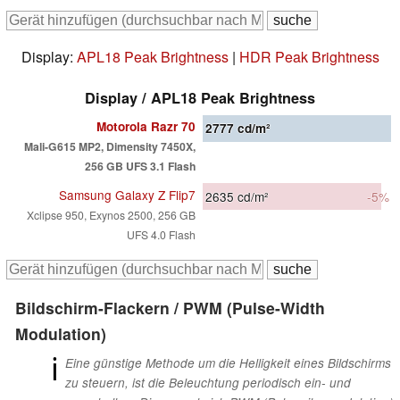
Display:
APL18 Peak Brightness
|
HDR Peak Brightness
Display / APL18 Peak Brightness
Motorola Razr 70
2777
cd/m²
Mali-G615 MP2, Dimensity 7450X,
256 GB UFS 3.1 Flash
Samsung Galaxy Z Flip7
2635
cd/m²
-5%
Xclipse 950, Exynos 2500, 256 GB
UFS 4.0 Flash
Bildschirm-Flackern / PWM (Pulse-Width
Modulation)
ℹ
Eine günstige Methode um die Helligkeit eines Bildschirms
zu steuern, ist die Beleuchtung periodisch ein- und