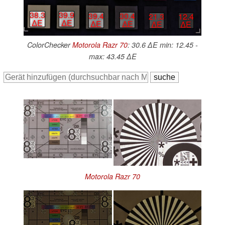
38.3
39.9
39.4
30.4
21.3
12.4
∆E
∆E
∆E
∆E
∆E
∆E
ColorChecker
Motorola Razr 70
: 30.6 ∆E min: 12.45 -
max: 43.45 ∆E
Motorola Razr 70