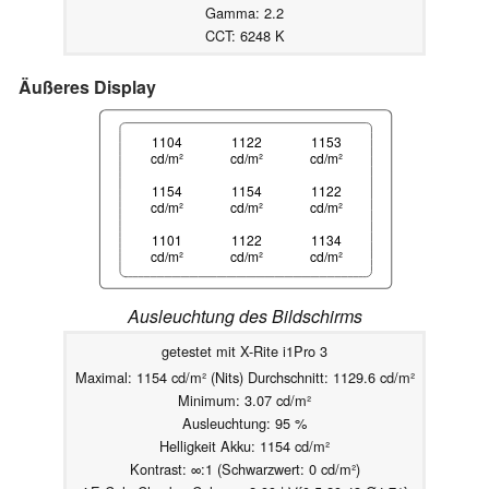
Gamma: 2.2
CCT: 6248 K
Äußeres Display
1104
1122
1153
cd/m²
cd/m²
cd/m²
1154
1154
1122
cd/m²
cd/m²
cd/m²
1101
1122
1134
cd/m²
cd/m²
cd/m²
Ausleuchtung des Bildschirms
getestet mit X-Rite i1Pro 3
Maximal: 1154 cd/m² (Nits) Durchschnitt: 1129.6 cd/m²
Minimum: 3.07 cd/m²
Ausleuchtung: 95 %
Helligkeit Akku: 1154 cd/m²
Kontrast: ∞:1 (Schwarzwert: 0 cd/m²)