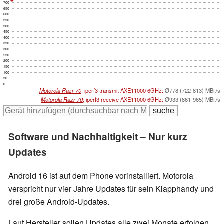
700
650
600
550
500
450
400
350
300
250
200
150
100
50
0
Motorola Razr 70
; iperf3 transmit AXE11000 6GHz:
Ø778 (722-813) MBit/s
Motorola Razr 70
; iperf3 receive AXE11000 6GHz:
Ø933 (861-965) MBit/s
Software und Nachhaltigkeit – Nur kurz
Updates
Android 16 ist auf dem Phone vorinstalliert. Motorola
verspricht nur vier Jahre Updates für sein Klapphandy und
drei große Android-Updates.
Laut Hersteller sollen Updates alle zwei Monate erfolgen,