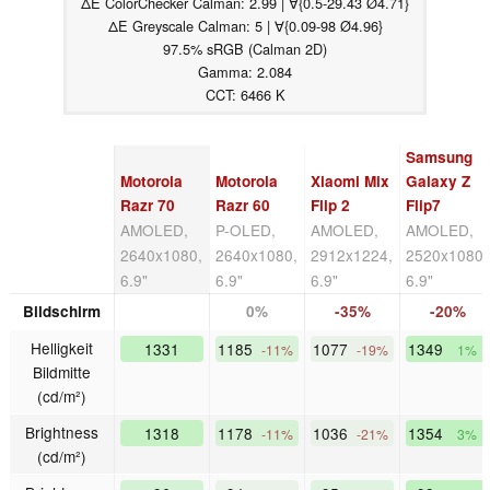
ΔE ColorChecker Calman: 2.99 | ∀{0.5-29.43 Ø4.71}
ΔE Greyscale Calman: 5 | ∀{0.09-98 Ø4.96}
97.5% sRGB (Calman 2D)
Gamma: 2.084
CCT: 6466 K
Samsung
Motorola
Motorola
Xiaomi Mix
Galaxy Z
Razr 70
Razr 60
Flip 2
Flip7
AMOLED,
P-OLED,
AMOLED,
AMOLED,
2640x1080,
2640x1080,
2912x1224,
2520x1080,
6.9"
6.9"
6.9"
6.9"
Bildschirm
0%
-35%
-20%
Helligkeit
1331
1185
1077
1349
-11%
-19%
1%
Bildmitte
(cd/m²)
Brightness
1318
1178
1036
1354
-11%
-21%
3%
(cd/m²)