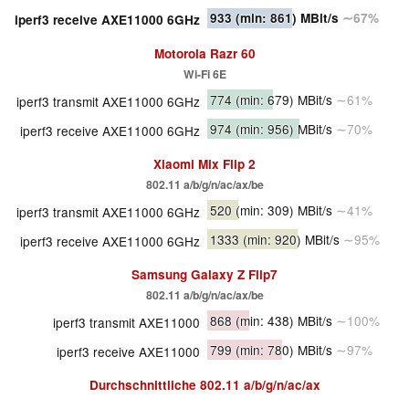
933
(min: 861)
MBit/s
∼67%
iperf3 receive AXE11000 6GHz
Motorola Razr 60
Wi-Fi 6E
774
(min: 679)
MBit/s
∼61%
iperf3 transmit AXE11000 6GHz
974
(min: 956)
MBit/s
∼70%
iperf3 receive AXE11000 6GHz
Xiaomi Mix Flip 2
802.11 a/​b/​g/​n/​ac/​ax/​be
520
(min: 309)
MBit/s
∼41%
iperf3 transmit AXE11000 6GHz
1333
(min: 920)
MBit/s
∼95%
iperf3 receive AXE11000 6GHz
Samsung Galaxy Z Flip7
802.11 a/​b/​g/​n/​ac/​ax/​be
868
(min: 438)
MBit/s
∼100%
iperf3 transmit AXE11000
799
(min: 780)
MBit/s
∼97%
iperf3 receive AXE11000
Durchschnittliche
802.11 a/b/g/n/ac/ax