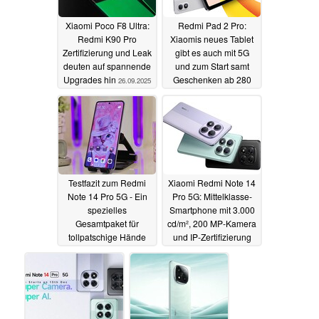
Xiaomi Poco F8 Ultra:
Redmi Pad 2 Pro:
Redmi K90 Pro
Xiaomis neues Tablet
Zertifizierung und Leak
gibt es auch mit 5G
deuten auf spannende
und zum Start samt
Upgrades hin
Geschenken ab 280
26.09.2025
Euro
24.09.2025
Testfazit zum Redmi
Xiaomi Redmi Note 14
Note 14 Pro 5G - Ein
Pro 5G: Mittelklasse-
spezielles
Smartphone mit 3.000
Gesamtpaket für
cd/m², 200 MP-Kamera
tollpatschige Hände
und IP-Zertifizierung
startet offiziell für 400
16.02.2025
Euro
10.01.2025