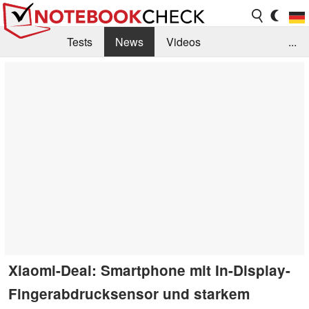
Tests
News
Videos
...
Benchmarks & Tech
Externe Tests
Kaufberatung
Deals
Suche
Jobs
Forum
Xiaomi-Deal: Smartphone mit In-Display-
Fingerabdrucksensor und starkem