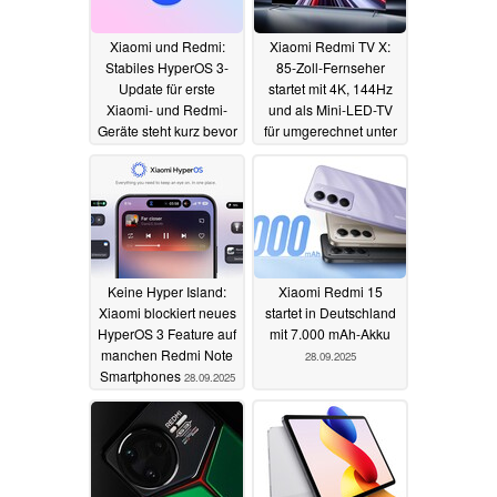
Xiaomi und Redmi:
Xiaomi Redmi TV X:
Stabiles HyperOS 3-
85-Zoll-Fernseher
Update für erste
startet mit 4K, 144Hz
Xiaomi- und Redmi-
und als Mini-LED-TV
Geräte steht kurz bevor
für umgerechnet unter
600 Euro
30.09.2025
29.09.2025
Keine Hyper Island:
Xiaomi Redmi 15
Xiaomi blockiert neues
startet in Deutschland
HyperOS 3 Feature auf
mit 7.000 mAh-Akku
manchen Redmi Note
28.09.2025
Smartphones
28.09.2025