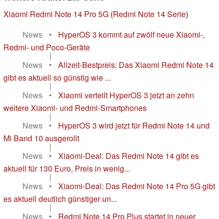
Xiaomi Redmi Note 14 Pro 5G
(
Redmi Note 14 Serie
)
News
•
HyperOS 3 kommt auf zwölf neue Xiaomi-,
Redmi- und Poco-Geräte
|
News
•
Allzeit-Bestpreis: Das Xiaomi Redmi Note 14
gibt es aktuell so günstig wie ...
|
News
•
Xiaomi verteilt HyperOS 3 jetzt an zehn
weitere Xiaomi- und Redmi-Smartphones
|
News
•
HyperOS 3 wird jetzt für Redmi Note 14 und
Mi Band 10 ausgerollt
|
News
•
Xiaomi-Deal: Das Redmi Note 14 gibt es
aktuell für 130 Euro, Preis in wenig...
|
News
•
Xiaomi-Deal: Das Redmi Note 14 Pro 5G gibt
es aktuell deutlich günstiger un...
|
News
•
Redmi Note 14 Pro Plus startet in neuer