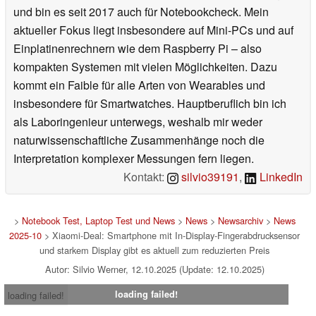
und bin es seit 2017 auch für Notebookcheck. Mein
aktueller Fokus liegt insbesondere auf Mini-PCs und auf
Einplatinenrechnern wie dem Raspberry Pi – also
kompakten Systemen mit vielen Möglichkeiten. Dazu
kommt ein Faible für alle Arten von Wearables und
insbesondere für Smartwatches. Hauptberuflich bin ich
als Laboringenieur unterwegs, weshalb mir weder
naturwissenschaftliche Zusammenhänge noch die
Interpretation komplexer Messungen fern liegen.
Kontakt:
silvio39191
,
LinkedIn
>
Notebook Test, Laptop Test und News
>
News
>
Newsarchiv
>
News
2025-10
> Xiaomi-Deal: Smartphone mit In-Display-Fingerabdrucksensor
und starkem Display gibt es aktuell zum reduzierten Preis
Autor: Silvio Werner, 12.10.2025 (Update: 12.10.2025)
loading failed!
loading failed!