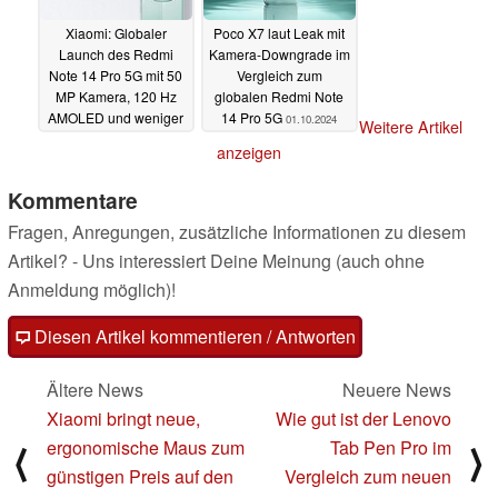
Xiaomi: Globaler
Poco X7 laut Leak mit
Launch des Redmi
Kamera-Downgrade im
Note 14 Pro 5G mit 50
Vergleich zum
MP Kamera, 120 Hz
globalen Redmi Note
AMOLED und weniger
14 Pro 5G
01.10.2024
Weitere Artikel
Speicher
09.12.2024
anzeigen
Kommentare
Fragen, Anregungen, zusätzliche Informationen zu diesem
Artikel? - Uns interessiert Deine Meinung (auch ohne
Anmeldung möglich)!
Diesen Artikel kommentieren / Antworten
Ältere News
Neuere News
Xiaomi bringt neue,
Wie gut ist der Lenovo
ergonomische Maus zum
Tab Pen Pro im
⟨
⟩
günstigen Preis auf den
Vergleich zum neuen