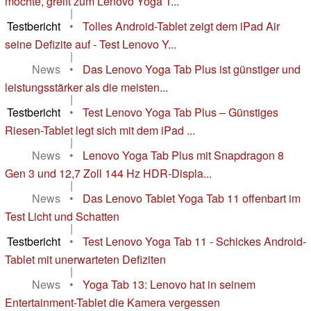
möchte, greift zum Lenovo Yoga T...
|
Testbericht
•
Tolles Android-Tablet zeigt dem iPad Air
seine Defizite auf - Test Lenovo Y...
|
News
•
Das Lenovo Yoga Tab Plus ist günstiger und
leistungsstärker als die meisten...
|
Testbericht
•
Test Lenovo Yoga Tab Plus – Günstiges
Riesen-Tablet legt sich mit dem iPad ...
|
News
•
Lenovo Yoga Tab Plus mit Snapdragon 8
Gen 3 und 12,7 Zoll 144 Hz HDR-Displa...
|
News
•
Das Lenovo Tablet Yoga Tab 11 offenbart im
Test Licht und Schatten
|
Testbericht
•
Test Lenovo Yoga Tab 11 - Schickes Android-
Tablet mit unerwarteten Defiziten
|
News
•
Yoga Tab 13: Lenovo hat in seinem
Entertainment-Tablet die Kamera vergessen