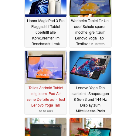
Honor MagicPad 3 Pro
Wer beim Tablet für Uni
Flaggschiff-Tablet
oder Schule sparen
übertrifft alle
möchte, greift zum
Konkurrenten im
Lenovo Yoga Tab |
Benchmark-Leak
Testfazit
11.10.2025
13.10.2025
Tolles Android-Tablet
Lenovo Yoga Tab
zeigt dem iPad Air
startet mit Snapdragon
seine Defizite auf - Test
8 Gen 3 und 144 Hz
Lenovo Yoga Tab
Display zum
Mittelklasse-Preis
10.10.2025
18.09.2025