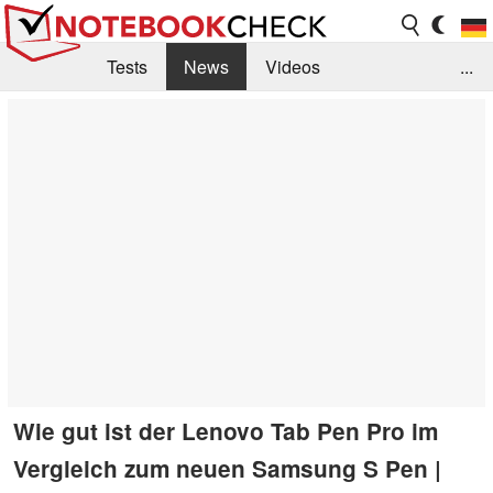
Tests
News
Videos
...
Benchmarks & Tech
Externe Tests
Kaufberatung
Deals
Suche
Jobs
Forum
Wie gut ist der Lenovo Tab Pen Pro im
Vergleich zum neuen Samsung S Pen |