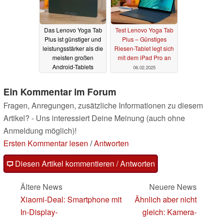
Das Lenovo Yoga Tab
Test Lenovo Yoga Tab
Plus ist günstiger und
Plus – Günstiges
leistungsstärker als die
Riesen-Tablet legt sich
meisten großen
mit dem iPad Pro an
Android-Tablets
06.02.2025
09.02.2025
Ein Kommentar im Forum
Fragen, Anregungen, zusätzliche Informationen zu diesem
Artikel? - Uns interessiert Deine Meinung (auch ohne
Anmeldung möglich)!
Ersten Kommentar lesen
/
Antworten
Diesen Artikel kommentieren / Antworten
Ältere News
Neuere News
Xiaomi-Deal: Smartphone mit
Ähnlich aber nicht
In-Display-
gleich: Kamera-