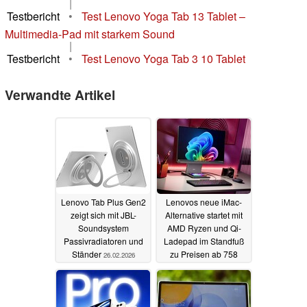
|
Testbericht
•
Test Lenovo Yoga Tab 13 Tablet –
Multimedia-Pad mit starkem Sound
|
Testbericht
•
Test Lenovo Yoga Tab 3 10 Tablet
Verwandte Artikel
Lenovo Tab Plus Gen2
Lenovos neue iMac-
zeigt sich mit JBL-
Alternative startet mit
Soundsystem
AMD Ryzen und Qi-
Passivradiatoren und
Ladepad im Standfuß
Ständer
zu Preisen ab 758
26.02.2026
Euro
21.10.2025