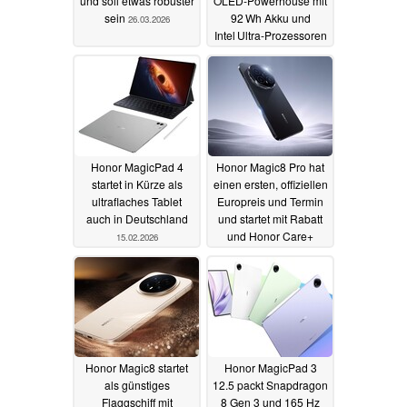
und soll etwas robuster
OLED‑Powerhouse mit
sein
92 Wh Akku und
26.03.2026
Intel Ultra-Prozessoren
startet
01.03.2026
Honor MagicPad 4
Honor Magic8 Pro hat
startet in Kürze als
einen ersten, offiziellen
ultraflaches Tablet
Europreis und Termin
auch in Deutschland
und startet mit Rabatt
und Honor Care+
15.02.2026
17.12.2025
Honor Magic8 startet
Honor MagicPad 3
als günstiges
12.5 packt Snapdragon
Flaggschiff mit
8 Gen 3 und 165 Hz