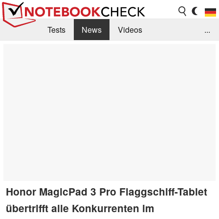
Tests
News
Videos
...
Benchmarks & Tech
Externe Tests
Kaufberatung
Deals
Suche
Jobs
Forum
Honor MagicPad 3 Pro Flaggschiff-Tablet
übertrifft alle Konkurrenten im