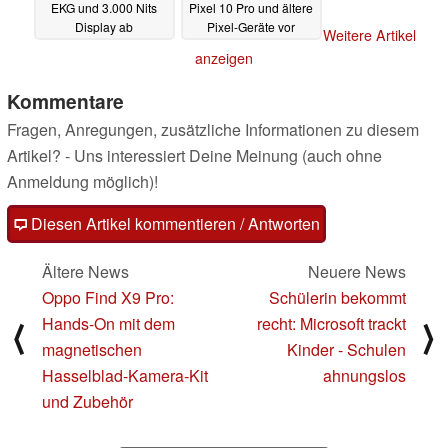
EKG und 3.000 Nits
Pixel 10 Pro und ältere
Display ab
Pixel-Geräte vor
Weitere Artikel
umgerechnet 192 Euro
12.10.2025
anzeigen
15.10.2025
Kommentare
Fragen, Anregungen, zusätzliche Informationen zu diesem
Artikel? - Uns interessiert Deine Meinung (auch ohne
Anmeldung möglich)!
Diesen Artikel kommentieren / Antworten
Ältere News
Neuere News
Oppo Find X9 Pro:
Schülerin bekommt
Hands-On mit dem
recht: Microsoft trackt
⟨
⟩
magnetischen
Kinder - Schulen
Hasselblad-Kamera-Kit
ahnungslos
und Zubehör