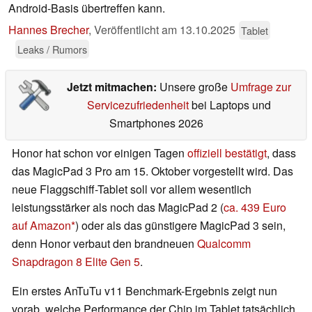
Android-Basis übertreffen kann.
Hannes Brecher
,
Veröffentlicht am
13.10.2025
Tablet
Leaks / Rumors
Jetzt mitmachen:
Unsere große
Umfrage zur
Servicezufriedenheit
bei Laptops und
Smartphones 2026
Honor hat schon vor einigen Tagen
offiziell bestätigt
, dass
das MagicPad 3 Pro am 15. Oktober vorgestellt wird. Das
neue Flaggschiff-Tablet soll vor allem wesentlich
leistungsstärker als noch das MagicPad 2 (
ca. 439 Euro
auf Amazon
) oder als das günstigere MagicPad 3 sein,
denn Honor verbaut den brandneuen
Qualcomm
Snapdragon 8 Elite Gen 5
.
Ein erstes AnTuTu v11 Benchmark-Ergebnis zeigt nun
vorab, welche Performance der Chip im Tablet tatsächlich