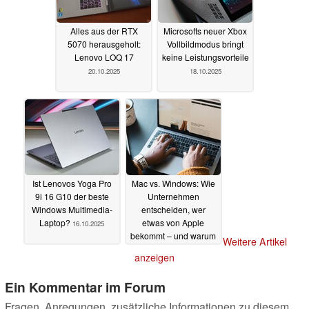
Alles aus der RTX
Microsofts neuer Xbox
5070 herausgeholt:
Vollbildmodus bringt
Lenovo LOQ 17
keine Leistungsvorteile
20.10.2025
18.10.2025
Ist Lenovos Yoga Pro
Mac vs. Windows: Wie
9i 16 G10 der beste
Unternehmen
Windows Multimedia-
entscheiden, wer
Laptop?
etwas von Apple
16.10.2025
bekommt – und warum
Weitere Artikel
das immer noch
anzeigen
wichtig ist
14.10.2025
Ein Kommentar im Forum
Fragen, Anregungen, zusätzliche Informationen zu diesem