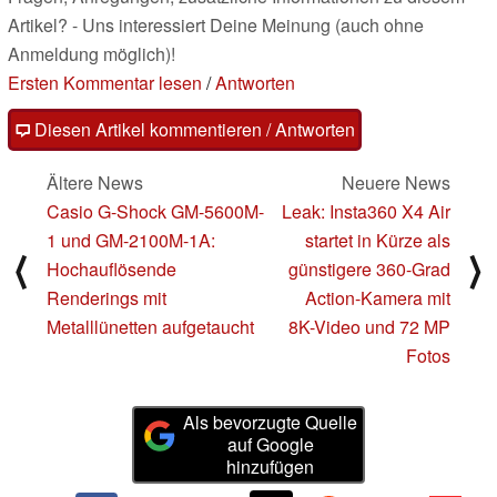
Artikel? - Uns interessiert Deine Meinung (auch ohne
Anmeldung möglich)!
Ersten Kommentar lesen
/
Antworten
Diesen Artikel kommentieren / Antworten
Ältere News
Neuere News
Casio G-Shock GM-5600M-
Leak: Insta360 X4 Air
1 und GM-2100M-1A:
startet in Kürze als
⟨
⟩
Hochauflösende
günstigere 360-Grad
Renderings mit
Action-Kamera mit
Metalllünetten aufgetaucht
8K-Video und 72 MP
Fotos
Als bevorzugte Quelle
auf Google
hinzufügen