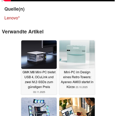
Quelle(n)
Lenovo
Verwandte Artikel
GMK M8 Mini-PC bietet
Mini-PC im Design
USB 4, OCuLink und
eines Retro-Towers:
zwei M.2-SSDs zum
Ayaneo AM03 startet in
günstigen Preis
Kürze
23.10.2025
03.11.2025