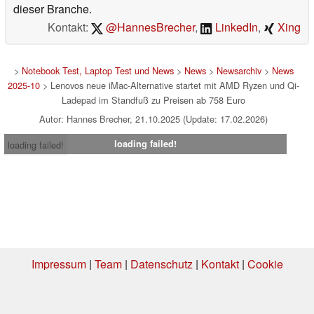
dieser Branche.
Kontakt:
@HannesBrecher
,
LinkedIn
,
Xing
>
Notebook Test, Laptop Test und News
>
News
>
Newsarchiv
>
News
2025-10
> Lenovos neue iMac-Alternative startet mit AMD Ryzen und Qi-
Ladepad im Standfuß zu Preisen ab 758 Euro
Autor: Hannes Brecher, 21.10.2025 (Update: 17.02.2026)
loading failed!
loading failed!
Impressum
|
Team
|
Datenschutz
|
Kontakt
|
Cookie
Einstellungen
| 07.08.2026 19:01
* Beim Kauf über einen Affiliate-Link kann Notebookcheck eine Vergütung
erhalten. Vielen Dank für Ihre Unterstützung!.