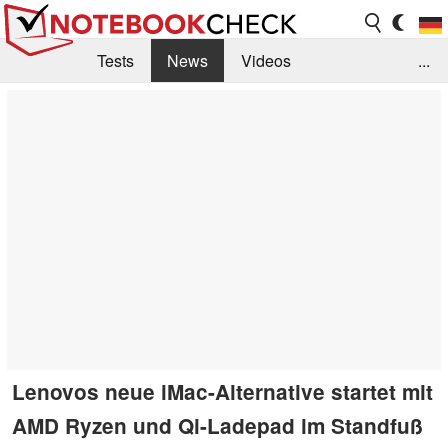
Tests
News
Videos
...
Benchmarks & Tech
Externe Tests
Kaufberatung
Deals
Suche
Jobs
Forum
Lenovos neue iMac-Alternative startet mit
AMD Ryzen und Qi-Ladepad im Standfuß