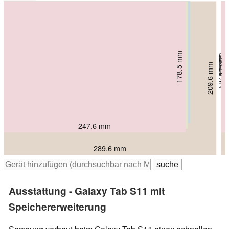
165.3 mm
165.8 mm
173.42 mm
178.5 mm
5.5 mm
6.18 mm
6 mm
6.1 mm
209.6 mm
5.97 mm
253.8 mm
254.3 mm
251.22 mm
247.6 mm
289.6 mm
Ausstattung - Galaxy Tab S11 mit
Speichererweiterung