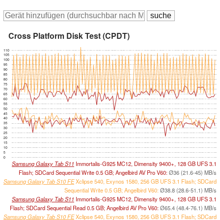
Cross Platform Disk Test (CPDT)
110
105
100
95
90
85
80
75
70
65
60
55
50
45
40
35
30
25
20
15
10
5
0
Samsung Galaxy Tab S11
Immortalis-G925 MC12, Dimensity 9400+, 128 GB UFS 3.1
Flash; SDCard Sequential Write 0.5 GB; Angelbird AV Pro V60:
Ø36 (21.6-45) MB/s
Samsung Galaxy Tab S10 FE
Xclipse 540, Exynos 1580, 256 GB UFS 3.1 Flash; SDCard
Sequential Write 0.5 GB; Angelbird V60:
Ø38.8 (28.6-51.1) MB/s
Samsung Galaxy Tab S11
Immortalis-G925 MC12, Dimensity 9400+, 128 GB UFS 3.1
Flash; SDCard Sequential Read 0.5 GB; Angelbird AV Pro V60:
Ø65.4 (48.4-76.1) MB/s
Samsung Galaxy Tab S10 FE
Xclipse 540, Exynos 1580, 256 GB UFS 3.1 Flash; SDCard