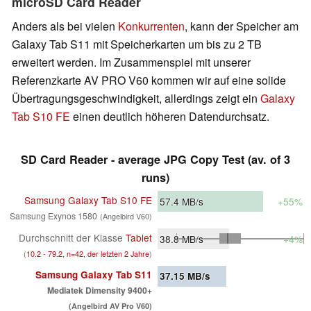
microSD Card Reader
Anders als bei vielen
Konkurrenten
, kann der Speicher am
Galaxy Tab S11 mit Speicherkarten um bis zu 2 TB
erweitert werden. Im Zusammenspiel mit unserer
Referenzkarte AV PRO V60 kommen wir auf eine solide
Übertragungsgeschwindigkeit, allerdings zeigt ein
Galaxy
Tab S10 FE
einen deutlich höheren Datendurchsatz.
SD Card Reader - average JPG Copy Test (av. of 3
runs)
Samsung Galaxy Tab S10 FE
57.4
MB/s
+55%
Samsung Exynos 1580
(Angelbird V60)
Durchschnitt der Klasse
Tablet
38.8
MB/s
+4%
(
10.2 - 79.2, n=42, der letzten 2 Jahre
)
Samsung Galaxy Tab S11
37.15
MB/s
Mediatek Dimensity 9400+
(Angelbird AV Pro V60)