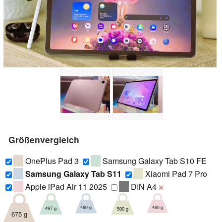
Größenvergleich
OnePlus Pad 3
Samsung Galaxy Tab S10 FE
Samsung Galaxy Tab S11
Xiaomi Pad 7 Pro
Apple iPad Air 11 2025
DIN A4
❌
460 g
469 g
497 g
500 g
675 g