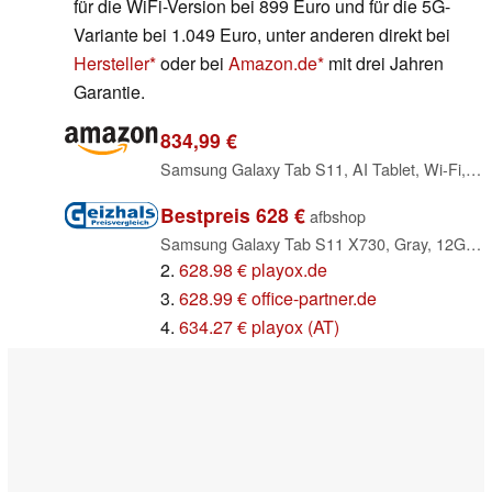
für die WiFi-Version bei 899 Euro und für die 5G-
Variante bei 1.049 Euro, unter anderen direkt bei
Hersteller
oder bei
Amazon.de
mit drei Jahren
Garantie.
834,99 €
Samsung Galaxy Tab S11, AI Tablet, Wi-Fi, Leichtes Design, Vielseitige KI-Tools, DeX, 128 GB Speicher, 12 GB RAM, Lange Akkulaufzeit, Gray, 3 Jahre Herstellergarantie [Exklusiv auf Amazon]
Bestpreis 628 €
afbshop
Samsung Galaxy Tab S11 X730, Gray, 12GB RAM, 128GB (SM-X730NZAREUB)
2.
628.98 € playox.de
3.
628.99 € office-partner.de
4.
634.27 € playox (AT)