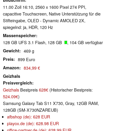
Bildschirm
11.00 Zoll 16:10, 2560 x 1600 Pixel 274 PPI,
capacitive Touchscreen, Native Unterstützung für die
Stifteingabe, OLED - Dynamic AMOLED 2X,
spiegelnd: ja, HDR, 120 Hz
Massenspeicher
128 GB UFS 3.1 Flash, 128 GB
, 104 GB verfügbar
Gewicht
469 g
Preis
899 Euro
Amazon
834,99 €
Geizhals
Preisvergleich
Geizhals
Bestpreis
628€
(Historischer Bestpreis:
524.09€
)
Samsung Galaxy Tab S11 X730, Gray, 12GB RAM,
128GB (SM-X730NZAREUB)
afbshop (de): 628 EUR
playox.de (de): 628.98 EUR
office-partner.de (de): 628.99 EUR