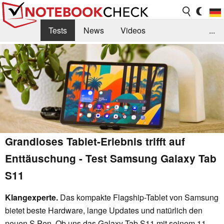
Tests
News
Videos
...
Benchmarks & Tech
Externe Tests
Kaufberatung
Deals
Suche
Jobs
Forum
Grandioses Tablet-Erlebnis trifft auf
Enttäuschung - Test Samsung Galaxy Tab
S11
Klangexperte.
Das kompakte Flagship-Tablet von Samsung
bietet beste Hardware, lange Updates und natürlich den
neuen S Pen. Ob uns das Galaxy Tab S11 mit seinem 11-