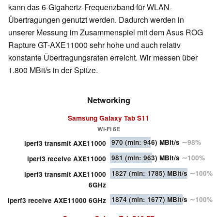
kann das 6-Gigahertz-Frequenzband für WLAN-
Übertragungen genutzt werden. Dadurch werden in
unserer Messung im Zusammenspiel mit dem Asus ROG
Rapture GT-AXE11000 sehr hohe und auch relativ
konstante Übertragungsraten erreicht. Wir messen über
1.800 MBit/s in der Spitze.
Networking
Samsung Galaxy Tab S11
Wi-Fi 6E
970
(min: 946)
MBit/s
∼98%
iperf3 transmit AXE11000
981
(min: 963)
MBit/s
∼100%
iperf3 receive AXE11000
1827
(min: 1785)
MBit/s
∼100%
iperf3 transmit AXE11000
6GHz
1874
(min: 1677)
MBit/s
∼100%
iperf3 receive AXE11000 6GHz