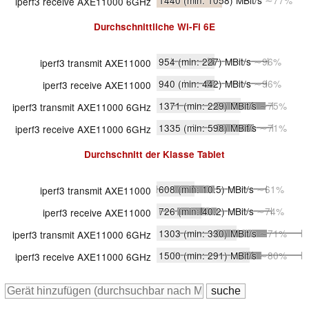
1440
(min: 1058)
MBit/s
∼77%
iperf3 receive AXE11000 6GHz
Durchschnittliche
Wi-Fi 6E
954
(min: 227)
MBit/s
∼96%
iperf3 transmit AXE11000
940
(min: 442)
MBit/s
∼96%
iperf3 receive AXE11000
1371
(min: 229)
MBit/s
∼75%
iperf3 transmit AXE11000 6GHz
1335
(min: 598)
MBit/s
∼71%
iperf3 receive AXE11000 6GHz
Durchschnitt der Klasse
Tablet
608
(min: 10.5)
MBit/s
∼61%
iperf3 transmit AXE11000
726
(min: 40.2)
MBit/s
∼74%
iperf3 receive AXE11000
1303
(min: 330)
MBit/s
∼71%
iperf3 transmit AXE11000 6GHz
1500
(min: 291)
MBit/s
∼80%
iperf3 receive AXE11000 6GHz