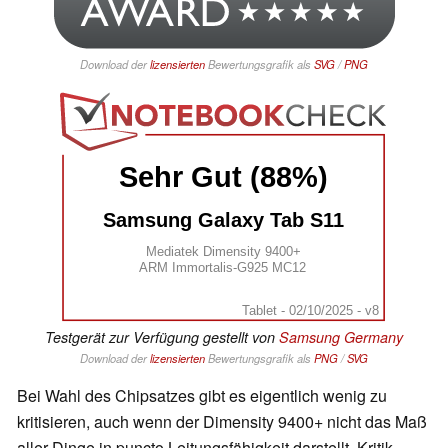
Download der
lizensierten
Bewertungsgrafik als
SVG
/
PNG
Sehr Gut (88%)
Samsung Galaxy Tab S11
Mediatek Dimensity 9400+
ARM Immortalis-G925 MC12
Tablet - 02/10/2025 - v8
Testgerät zur Verfügung gestellt von
Samsung Germany
Download der
lizensierten
Bewertungsgrafik als
PNG
/
SVG
Bei Wahl des Chipsatzes gibt es eigentlich wenig zu
kritisieren, auch wenn der Dimensity 9400+ nicht das Maß
aller Dinge in puncto Leitungsfähigkeit darstellt. Kritik