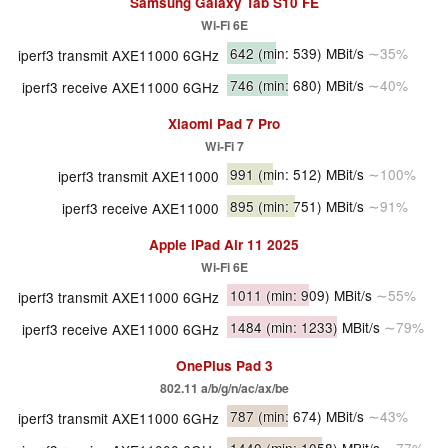
Samsung Galaxy Tab S10 FE
Wi-Fi 6E
642
(min: 539)
MBit/s
∼35%
iperf3 transmit AXE11000 6GHz
746
(min: 680)
MBit/s
∼40%
iperf3 receive AXE11000 6GHz
Xiaomi Pad 7 Pro
Wi-Fi 7
991
(min: 512)
MBit/s
∼100%
iperf3 transmit AXE11000
895
(min: 751)
MBit/s
∼91%
iperf3 receive AXE11000
Apple iPad Air 11 2025
Wi-Fi 6E
1011
(min: 909)
MBit/s
∼55%
iperf3 transmit AXE11000 6GHz
1484
(min: 1233)
MBit/s
∼79%
iperf3 receive AXE11000 6GHz
OnePlus Pad 3
802.11 a/​b/​g/​n/​ac/​ax/​be
787
(min: 674)
MBit/s
∼43%
iperf3 transmit AXE11000 6GHz