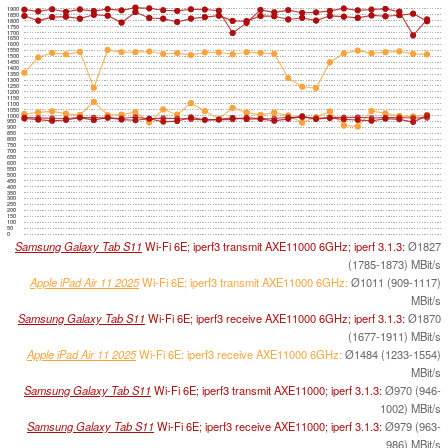
1900
1850
1800
1750
1700
1650
1600
1550
1500
1450
1400
1350
1300
1250
1200
1150
1100
1050
1000
950
900
850
800
750
700
650
600
550
500
450
400
350
300
250
200
150
100
50
0
Samsung Galaxy Tab S11
Wi-Fi 6E; iperf3 transmit AXE11000 6GHz; iperf 3.1.3:
Ø1827
(1785-1873) MBit/s
Apple iPad Air 11 2025
Wi-Fi 6E; iperf3 transmit AXE11000 6GHz:
Ø1011 (909-1117)
MBit/s
Samsung Galaxy Tab S11
Wi-Fi 6E; iperf3 receive AXE11000 6GHz; iperf 3.1.3:
Ø1870
(1677-1911) MBit/s
Apple iPad Air 11 2025
Wi-Fi 6E; iperf3 receive AXE11000 6GHz:
Ø1484 (1233-1554)
MBit/s
Samsung Galaxy Tab S11
Wi-Fi 6E; iperf3 transmit AXE11000; iperf 3.1.3:
Ø970 (946-
1002) MBit/s
Samsung Galaxy Tab S11
Wi-Fi 6E; iperf3 receive AXE11000; iperf 3.1.3:
Ø979 (963-
986) MBit/s