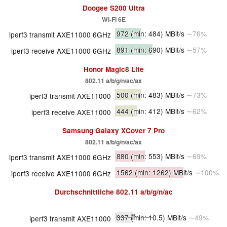
Doogee S200 Ultra
Wi-Fi 6E
972
(min: 484)
MBit/s
∼76%
iperf3 transmit AXE11000 6GHz
891
(min: 690)
MBit/s
∼57%
iperf3 receive AXE11000 6GHz
Honor Magic8 Lite
802.11 a/b/g/n/ac/ax
500
(min: 483)
MBit/s
∼73%
iperf3 transmit AXE11000
444
(min: 412)
MBit/s
∼62%
iperf3 receive AXE11000
Samsung Galaxy XCover 7 Pro
802.11 a/b/g/n/ac/ax
880
(min: 553)
MBit/s
∼69%
iperf3 transmit AXE11000 6GHz
1562
(min: 1262)
MBit/s
∼100%
iperf3 receive AXE11000 6GHz
Durchschnittliche
802.11 a/b/g/n/ac
337
(min: 10.5)
MBit/s
∼49%
iperf3 transmit AXE11000