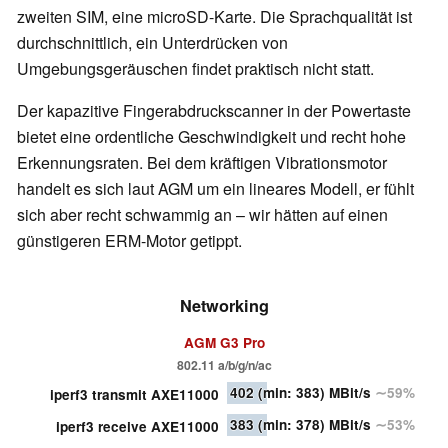
zweiten SIM, eine microSD-Karte. Die Sprachqualität ist
durchschnittlich, ein Unterdrücken von
Umgebungsgeräuschen findet praktisch nicht statt.
Der kapazitive Fingerabdruckscanner in der Powertaste
bietet eine ordentliche Geschwindigkeit und recht hohe
Erkennungsraten. Bei dem kräftigen Vibrationsmotor
handelt es sich laut AGM um ein lineares Modell, er fühlt
sich aber recht schwammig an – wir hätten auf einen
günstigeren ERM-Motor getippt.
Networking
AGM G3 Pro
802.11 a/b/g/n/ac
402
(min: 383)
MBit/s
∼59%
iperf3 transmit AXE11000
383
(min: 378)
MBit/s
∼53%
iperf3 receive AXE11000