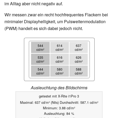
im Alltag aber nicht negativ auf.
Wir messen zwar ein recht hochfrequentes Flackern bei
minimaler Displayhelligkeit, um Pulsweitenmodulation
(PWM) handelt es sich dabei jedoch nicht.
544
614
637
cd/m²
cd/m²
cd/m²
535
616
626
cd/m²
cd/m²
cd/m²
544
580
588
cd/m²
cd/m²
cd/m²
Ausleuchtung des Bildschirms
getestet mit X-Rite i1Pro 3
Maximal: 637 cd/m² (Nits) Durchschnitt: 587.1 cd/m²
Minimum: 3.88 cd/m²
Ausleuchtung: 84 %