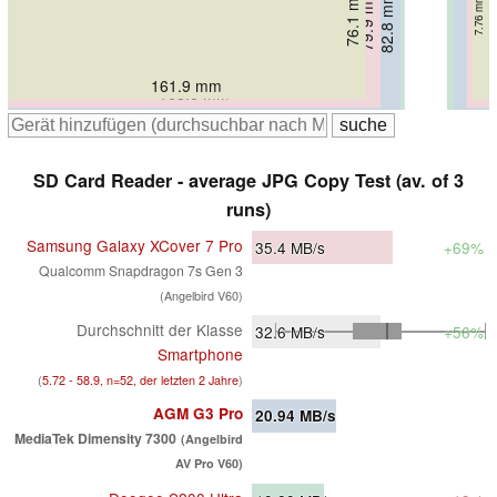
76.1 mm
79.9 mm
82.5 mm
82.8 mm
7.76 mm
10.2 mm
19.1 mm
16 mm
161.9 mm
168.6 mm
179.5 mm
177.5 mm
SD Card Reader - average JPG Copy Test (av. of 3
runs)
Samsung Galaxy XCover 7 Pro
35.4
MB/s
+69%
Qualcomm Snapdragon 7s Gen 3
(Angelbird V60)
Durchschnitt der Klasse
32.6
MB/s
+56%
Smartphone
(
5.72 - 58.9, n=52, der letzten 2 Jahre
)
AGM G3 Pro
20.94
MB/s
MediaTek Dimensity 7300
(Angelbird
AV Pro V60)