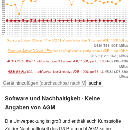
850
800
750
700
650
600
550
500
450
400
350
300
250
200
150
100
50
0
Samsung Galaxy XCover 7 Pro
802.11 a/b/g/n/ac/ax; iperf3 transmit AXE11000 6GHz:
Ø880 (553-1008) MBit/s
Samsung Galaxy XCover 7 Pro
802.11 a/b/g/n/ac/ax; iperf3 receive AXE11000 6GHz:
Ø1562 (1262-1620) MBit/s
AGM G3 Pro
802.11 a/b/g/n/ac; iperf3 transmit AXE11000; iperf 3.1.3:
Ø402 (383-420)
MBit/s
AGM G3 Pro
802.11 a/b/g/n/ac; iperf3 receive AXE11000; iperf 3.1.3:
Ø382 (378-386)
MBit/s
Software und Nachhaltigkeit - Keine
Angaben von AGM
Die Umverpackung ist groß und enthält auch Kunststoffe
Zu der Nachhaltigkeit des G3 Pro macht AGM keine