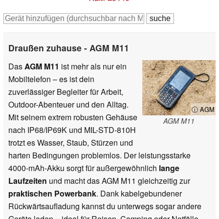
Draußen zuhause - AGM M11
Das
AGM M11
ist mehr als nur ein
Mobiltelefon – es ist dein
zuverlässiger Begleiter für Arbeit,
Outdoor-Abenteuer und den Alltag.
ⓘ AGM
Mit seinem extrem robusten Gehäuse
AGM M11
nach IP68/IP69K und MIL-STD-810H
trotzt es Wasser, Staub, Stürzen und
harten Bedingungen problemlos. Der leistungsstarke
4000-mAh-Akku sorgt für außergewöhnlich
lange
Laufzeiten
und macht das AGM M11 gleichzeitig zur
praktischen Powerbank
. Dank kabelgebundener
Rückwärtsaufladung kannst du unterwegs sogar andere
Geräte laden – ideal für Reisen, Camping oder Notfälle.