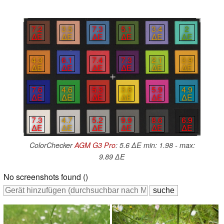
7.2
3.5
7.3
5.1
3.4
2
∆E
∆E
∆E
∆E
∆E
∆E
4.3
6.1
7.4
7.3
2.1
3.9
∆E
∆E
∆E
∆E
∆E
∆E
7.6
4.6
5.3
3.8
5.9
4.9
∆E
∆E
∆E
∆E
∆E
∆E
7.3
4.7
5.2
9.9
8.6
6.9
∆E
∆E
∆E
∆E
∆E
∆E
ColorChecker
AGM G3 Pro
: 5.6 ∆E min: 1.98 - max:
9.89 ∆E
No screenshots found ()