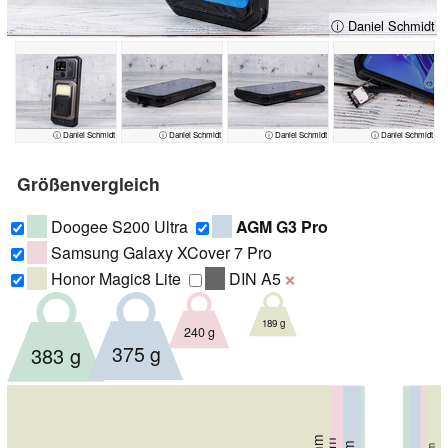
ⓘ Daniel Schmidt
ⓘ Daniel Schmidt
ⓘ Daniel Schmidt
ⓘ Daniel Schmidt
ⓘ Daniel Schmidt
Größenvergleich
Doogee S200 Ultra
AGM G3 Pro
Samsung Galaxy XCover 7 Pro
Honor Magic8 Lite
DIN A5
❌
189 g
240 g
375 g
383 g