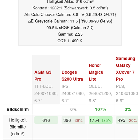
Helligkeit Akku: 616 cd/m²
Kontrast: 1232:1 (Schwarzwert: 0.5 cd/m²)
ΔE ColorChecker Calman: 8.8 | ∀{0.5-29.43 Ø4.71}
ΔE Greyscale Calman: 11.5 | ∀{0.09-98 Ø4.96}
99.5% sRGB (Calman 2D)
Gamma: 2.25
CCT: 11490 K
Samsung
Honor
Galaxy
AGM G3
Doogee
Magic8
XCover 7
Pro
S200 Ultra
Lite
Pro
TFT-LCD,
IPS,
OLED,
PLS,
2400x1080,
2400x1080,
2640x1200,
2408x1080,
6.7"
6.7"
6.8"
6.6"
Bildschirm
0%
107%
3%
Helligkeit
616
396
1754
495
-36%
185%
-20%
Bildmitte
(cd/m²)