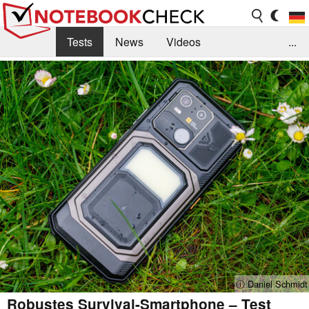
Tests
News
Videos
...
Benchmarks & Tech
Externe Tests
Kaufberatung
Deals
Suche
Jobs
Forum
ⓘ Daniel Schmidt
Robustes Survival-Smartphone – Test