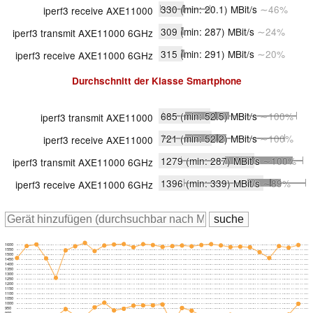
330
(min: 20.1)
MBit/s
∼46%
iperf3 receive AXE11000
309
(min: 287)
MBit/s
∼24%
iperf3 transmit AXE11000 6GHz
315
(min: 291)
MBit/s
∼20%
iperf3 receive AXE11000 6GHz
Durchschnitt der Klasse
Smartphone
685
(min: 52.5)
MBit/s
∼100%
iperf3 transmit AXE11000
721
(min: 52.2)
MBit/s
∼100%
iperf3 receive AXE11000
1279
(min: 287)
MBit/s
∼100%
iperf3 transmit AXE11000 6GHz
1396
(min: 339)
MBit/s
∼89%
iperf3 receive AXE11000 6GHz
1600
1550
1500
1450
1400
1350
1300
1250
1200
1150
1100
1050
1000
950
900