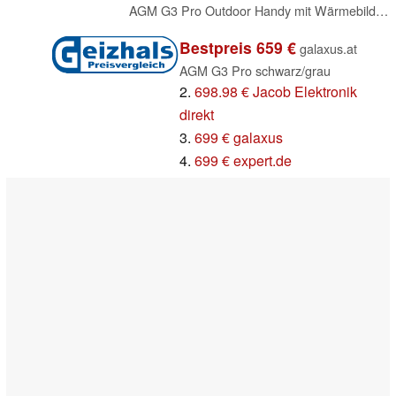
AGM G3 Pro Outdoor Handy mit Wärmebildkamera, 10000mAh Akku, IP68/IP69K Wasserdicht, Integrierte Campinglampe, Robustes Handy, 116dB Lautsprecher, 12GB+512GB, 6,72" FHD+ Display, 5G (G3 PRO)
Bestpreis 659 €
galaxus.at
AGM G3 Pro schwarz/grau
2.
698.98 € Jacob Elektronik
direkt
3.
699 € galaxus
4.
699 € expert.de