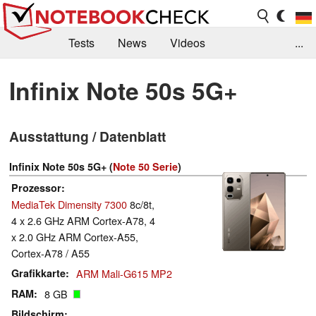
Tests
News
Videos
...
Benchmarks & Tech
Externe Tests
Infinix Note 50s 5G+
Kaufberatung
Deals
Suche
Jobs
Ausstattung / Datenblatt
Forum
Infinix Note 50s 5G+ (
Note 50 Serie
)
Prozessor
MediaTek Dimensity 7300
8c/8t,
4 x 2.6 GHz ARM Cortex-A78, 4
x 2.0 GHz ARM Cortex-A55,
Cortex-A78 / A55
Grafikkarte
ARM Mali-G615 MP2
RAM
8 GB
Bildschirm