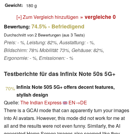
Gewicht
180 g
» vergleiche
0
[+] Zum Vergleich hinzufügen
74.5%
- Befriedigend
Bewertung:
Durchschnitt von
2
Bewertungen (aus
3
Tests)
Preis: - %, Leistung: 82%, Ausstattung: - %,
Bildschirm: 78% Mobilität: 73%, Gehäuse: 82%,
Ergonomie: - %, Emissionen: - %
Testberichte für das Infinix Note 50s 5G+
Infinix Note 50S 5G+ offers decent features,
70%
stylish design
Quelle:
The Indian Express
EN→DE
There is a GCAI mode that can apparently turn your images
into AI avatars. However, this mode did not work for me at
all and the results were not even funny. Similarly, the AI
generated Home Screen images also seemed like they