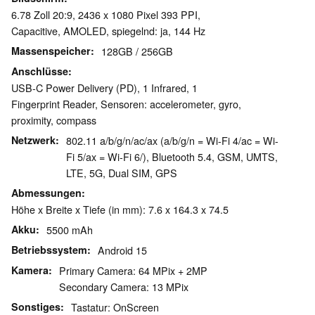
6.78 Zoll 20:9, 2436 x 1080 Pixel 393 PPI,
Capacitive, AMOLED, spiegelnd: ja, 144 Hz
Massenspeicher
128GB / 256GB
Anschlüsse
USB-C Power Delivery (PD), 1 Infrared, 1
Fingerprint Reader, Sensoren: accelerometer, gyro,
proximity, compass
Netzwerk
802.11 a/b/g/n/ac/ax (a/b/g/n = Wi-Fi 4/ac = Wi-
Fi 5/ax = Wi-Fi 6/), Bluetooth 5.4, GSM, UMTS,
LTE, 5G, Dual SIM, GPS
Abmessungen
Höhe x Breite x Tiefe (in mm): 7.6 x 164.3 x 74.5
Akku
5500 mAh
Betriebssystem
Android 15
Kamera
Primary Camera: 64 MPix + 2MP
Secondary Camera: 13 MPix
Sonstiges
Tastatur: OnScreen