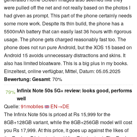
were pulled off the net and not really based on the photos I
had given as prompt. This part of the phone certainly needs
some more work. Despite its thin build, the phone has a
5500mAh battery that can easily last 36 hours with rigorous
usage. The phone gets charged reasonably fast too. The
phone does not run pure Android, but the XOS 15 based on
Android 15 avoids unnecessary distractions and skins. It
also has limited bloatware. This is a big plus in my books.
Einzeltest, online verfügbar, Mittel, Datum: 05.05.2025
Bewertung:
Gesamt
: 70%
Infinix Note 50s 5G+ review: looks good, performs
79%
well
Quelle:
91mobiles
EN→DE
The Infinix Note 50s is priced at Rs 15,999 for the
8GB+128GB variant, while the 8GB+256GB model will cost
you Rs 17,999. At this price, it goes up against the likes of