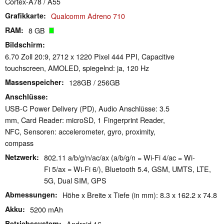
Cortex-A78 / A55
Grafikkarte
Qualcomm Adreno 710
RAM
8 GB
Bildschirm
6.70 Zoll 20:9, 2712 x 1220 Pixel 444 PPI, Capacitive
touchscreen, AMOLED, spiegelnd: ja, 120 Hz
Massenspeicher
128GB / 256GB
Anschlüsse
USB-C Power Delivery (PD), Audio Anschlüsse: 3.5
mm, Card Reader: microSD, 1 Fingerprint Reader,
NFC, Sensoren: accelerometer, gyro, proximity,
compass
Netzwerk
802.11 a/b/g/n/ac/ax (a/b/g/n = Wi-Fi 4/ac = Wi-
Fi 5/ax = Wi-Fi 6/), Bluetooth 5.4, GSM, UMTS, LTE,
5G, Dual SIM, GPS
Abmessungen
Höhe x Breite x Tiefe (in mm): 8.3 x 162.2 x 74.8
Akku
5200 mAh
Betriebssystem
Android 16