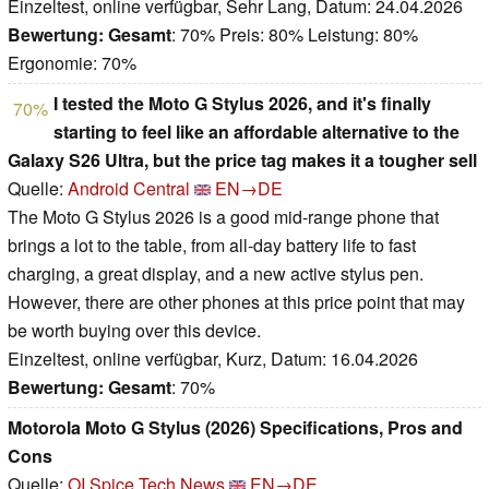
Einzeltest, online verfügbar, Sehr Lang, Datum: 24.04.2026
Bewertung:
Gesamt
: 70% Preis: 80% Leistung: 80%
Ergonomie: 70%
I tested the Moto G Stylus 2026, and it's finally
70%
starting to feel like an affordable alternative to the
Galaxy S26 Ultra, but the price tag makes it a tougher sell
Quelle:
Android Central
EN→DE
The Moto G Stylus 2026 is a good mid-range phone that
brings a lot to the table, from all-day battery life to fast
charging, a great display, and a new active stylus pen.
However, there are other phones at this price point that may
be worth buying over this device.
Einzeltest, online verfügbar, Kurz, Datum: 16.04.2026
Bewertung:
Gesamt
: 70%
Motorola Moto G Stylus (2026) Specifications, Pros and
Cons
Quelle:
OI Spice Tech News
EN→DE