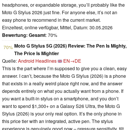
headphones, or expandable storage, you’ll probably like the
Moto G Stylus 2026 just fine. For anyone else, it’s not an
easy phone to recommend in the current market.
Einzeltest, online verfügbar, Mittel, Datum: 30.05.2026
Bewertung:
Gesamt
: 70%
Moto G Stylus 5G (2026) Review: The Pen Is Mighty,
70%
The Price Is Mightier
Quelle:
Android Headlines
EN→DE
This is the part where I’m supposed to give you a clean, easy
answer. I can’t, because the Moto G Stylus (2026) is a phone
that exists in a really weird place right now, and the answer
depends entirely on what you actually want from a phone. If
you want a built-in stylus on a smartphone, and you don’t
want to spend $1,300+ on a Galaxy S26 Ultra, the Moto G
Stylus (2026) is your only real option. It’s the only phone in
this price tier with an integrated, active pen. The stylus
experience is genuinely good now – pressure sensitivity, tilt