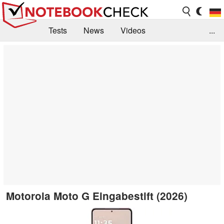
Tests
News
Videos
...
Benchmarks & Tech
Externe Tests
Kaufberatung
Deals
Suche
Jobs
Forum
Motorola Moto G Eingabestift (2026)