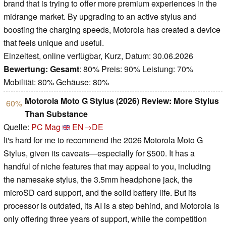
brand that is trying to offer more premium experiences in the
midrange market. By upgrading to an active stylus and
boosting the charging speeds, Motorola has created a device
that feels unique and useful.
Einzeltest, online verfügbar, Kurz, Datum: 30.06.2026
Bewertung:
Gesamt
: 80% Preis: 90% Leistung: 70%
Mobilität: 80% Gehäuse: 80%
Motorola Moto G Stylus (2026) Review: More Stylus
60%
Than Substance
Quelle:
PC Mag
EN→DE
It's hard for me to recommend the 2026 Motorola Moto G
Stylus, given its caveats—especially for $500. It has a
handful of niche features that may appeal to you, including
the namesake stylus, the 3.5mm headphone jack, the
microSD card support, and the solid battery life. But its
processor is outdated, its AI is a step behind, and Motorola is
only offering three years of support, while the competition