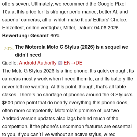
offers seven. Ultimately, we recommend the Google Pixel
10a at this price for its stronger performance, better AI, and
superior cameras, all of which make it our Editors' Choice.
Einzeltest, online verfügbar, Mittel, Datum: 04.06.2026
Bewertung:
Gesamt
: 60%
The Motorola Moto G Stylus (2026) is a sequel we
70%
didn't need
Quelle:
Android Authority
EN→DE
The Moto G Stylus 2026 is a fine phone. It’s quick enough, its
cameras mostly work when I need them to, and its battery life
never left me wanting. At this point, though, that’s all table
stakes. There’s no shortage of phones around the G Stylus’s
$500 price point that do nearly everything this phone does,
often more competently. Motorola’s promise of just two
Android version updates also lags behind much of the
competition. If the phone’s uncommon features are essential
to you, if you can’t live without an active stylus, wired