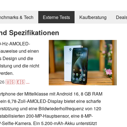
nchmarks & Tech
Externe Tests
Kaufberatung
Deal
nd Spezifikationen
120-Hz-AMOLED-
Bauweise und einen
s Design und die
stung und die nicht
werden.
26
🇺🇸
🇪🇸
...
rtphone der Mittelklasse mit Android 16, 8 GB RAM
ein 6,78-Zoll-AMOLED-Display bietet eine scharfe
stützung und eine Bildwiederholfrequenz von 120
tabilisierten 200-MP-Hauptsensor, eine 8-MP-
-Selfie-Kamera. Ein 5.200-mAh-Akku unterstützt