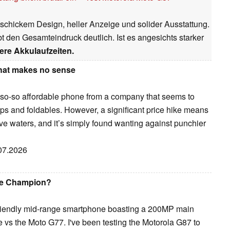
schickem Design, heller Anzeige und solider Ausstattung.
t den Gesamteindruck deutlich. Ist es angesichts starker
ere Akkulaufzeiten.
that makes no sense
r so-so affordable phone from a company that seems to
ips and foldables. However, a significant price hike means
ive waters, and it’s simply found wanting against punchier
.07.2026
ge Champion?
riendly mid-range smartphone boasting a 200MP main
e vs the Moto G77. I've been testing the Motorola G87 to