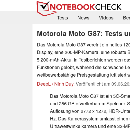
Tests
News
Videos
Be
Motorola Moto G87: Tests u
Das Motorola Moto G87 vereint ein helles 
Display, eine 200-MP-Kamera, eine robuste 
5.200-mAh-Akku. In Testberichten werden da
Funktionen gelobt, während die schwache Lei
wettbewerbsfähige Preisgestaltung kritisiert 
DeepL / Ninh Duy
,
Veröffentlicht am
09.06.20
Das Motorola Moto G87 ist ein 5G-Sma
und 256 GB erweiterbarem Speicher. S
Auflösung von 2772 x 1272, HDR-Unter
Hz. Das Kamerasystem umfasst einen s
Ultraweitwinkelkamera und eine 32-MP