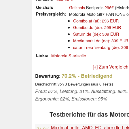
Geizhals
Geizhals
Bestpreis
296€
(Histori
Preisvergleich
Motorola Moto G87 PANTONE ov
Gomibo.at (at): 296 EUR
Gomibo.de (de): 299 EUR
Saturn.de (de): 309 EUR
Mediamarkt.de (de): 309 EUR
saturn-neu-isenburg (de): 30
Links
Motorola Startseite
[+] Zum Vergleich
70.2%
- Befriedigend
Bewertung:
Durchschnitt von
3
Bewertungen (aus
6
Tests)
Preis: 57%, Leistung: 31%, Ausstattung: 65%,
Ergonomie: 82%, Emissionen: 95%
Testberichte für das Motor
Maximal heller AMOLED, aber die Leist
74.6%