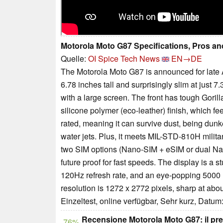
Motorola Moto G87 Specifications, Pros a
Quelle:
OI Spice Tech News
EN→DE
The Motorola Moto G87 is announced for late A
6.78 inches tall and surprisingly slim at just 
with a large screen. The front has tough Gorill
silicone polymer (eco-leather) finish, which fe
rated, meaning it can survive dust, being dunk
water jets. Plus, it meets MIL-STD-810H milit
two SIM options (Nano-SIM + eSIM or dual Nan
future proof for fast speeds. The display is a
120Hz refresh rate, and an eye-popping 5000 n
resolution is 1272 x 2772 pixels, sharp at abou
Einzeltest, online verfügbar, Sehr kurz, Datum
Recensione Motorola Moto G87: il pr
76%