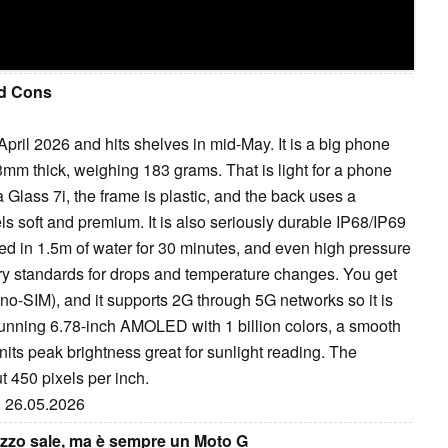
nd Cons
pril 2026 and hits shelves in mid-May. It is a big phone
7.3mm thick, weighing 183 grams. That is light for a phone
a Glass 7i, the frame is plastic, and the back uses a
els soft and premium. It is also seriously durable IP68/IP69
ed in 1.5m of water for 30 minutes, and even high pressure
ary standards for drops and temperature changes. You get
o-SIM), and it supports 2G through 5G networks so it is
 stunning 6.78-inch AMOLED with 1 billion colors, a smooth
its peak brightness great for sunlight reading. The
t 450 pixels per inch.
: 26.05.2026
ezzo sale, ma è sempre un Moto G