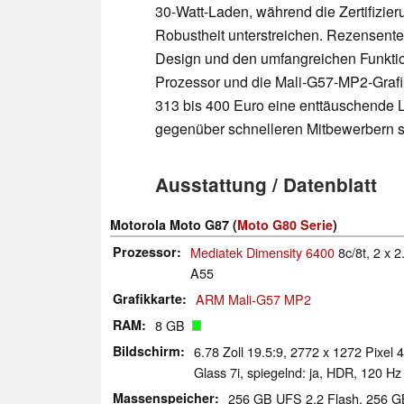
30-Watt-Laden, während die Zertifizi
Robustheit unterstreichen. Rezensenten 
Design und den umfangreichen Funktion
Prozessor und die Mali-G57-MP2-Grafik
313 bis 400 Euro eine enttäuschende L
gegenüber schnelleren Mitbewerbern s
Ausstattung / Datenblatt
Motorola Moto G87 (
Moto G80 Serie
)
Prozessor
Mediatek Dimensity 6400
8c/8t, 2 x 
A55
Grafikkarte
ARM Mali-G57 MP2
RAM
8 GB
Bildschirm
6.78 Zoll 19.5:9, 2772 x 1272 Pixel
Glass 7i, spiegelnd: ja, HDR, 120 Hz
Massenspeicher
256 GB UFS 2.2 Flash, 256 