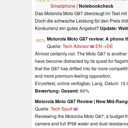
Smartphone
|
Notebookcheck
Das Motorola Moto G87 überzeugt im Test mit 
Doch die schwache Leistung für den Preis trüb
Konkurrenz ein gutes Angebot?
Update: Weit
Motorola Moto G87 review: A phone 
60%
Quelle:
Tech Advisor
EN→DE
Almost certainly not. The Moto G87 is anothe
have become distracted by its quest for flagsh
that the G87 has drifted into far more competit
and more premium-feeling opposition.
Einzeltest, online verfügbar, Lang, Datum: 15
Bewertung:
Gesamt
: 60%
Motorola Moto G87 Review | New Mid-Ran
Quelle:
Tech Spurt
Reviewing the Motorola Moto G87, a budget-f
camera and full IP68 water and dust resistanc