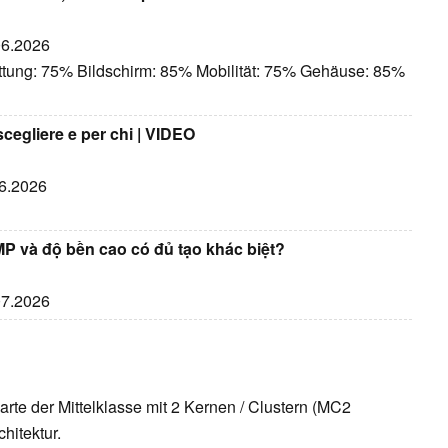
.06.2026
ttung: 75% Bildschirm: 85% Mobilität: 75% Gehäuse: 85%
cegliere e per chi | VIDEO
06.2026
P và độ bền cao có đủ tạo khác biệt?
.07.2026
kkarte der Mittelklasse mit 2 Kernen / Clustern (MC2
hitektur.