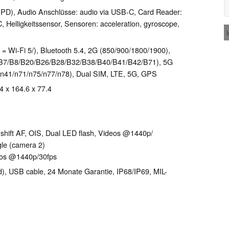
PD), Audio Anschlüsse: audio via USB-C, Card Reader:
, Helligkeitssensor, Sensoren: acceleration, gyroscope,
 = Wi-Fi 5/), Bluetooth 5.4, 2G (850/​900/​1800/​1900),
​B7/​B8/​B20/​B26/​B28/​B32/​B38/​B40/​B41/​B42/​B71), 5G
n40/​n41/​n71/​n75/​n77/​n78), Dual SIM, LTE, 5G, GPS
.4 x 164.6 x 77.4
shift AF, OIS, Dual LED flash, Videos @1440p/​
gle (camera 2)
eos @1440p/​30fps
d), USB cable, 24 Monate Garantie, IP68/​IP69, MIL-