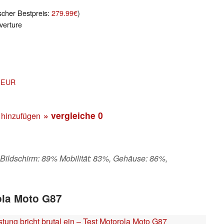
scher Bestpreis:
279.99€
)
erture
9 EUR
» vergleiche
0
 hinzufügen
 Bildschirm: 89% Mobilität: 83%, Gehäuse: 86%,
ola Moto G87
ung bricht brutal ein – Test Motorola Moto G87