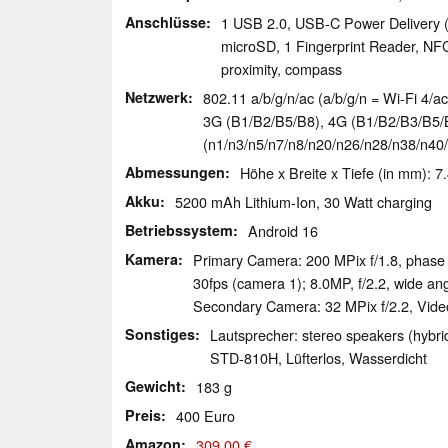
Anschlüsse
1 USB 2.0, USB-C Power Delivery (
microSD, 1 Fingerprint Reader, NFC
proximity, compass
Netzwerk
802.11 a/b/g/n/ac (a/b/g/n = Wi-Fi 4/ac
3G (B1/​B2/​B5/​B8), 4G (B1/​B2/​B3/​B5/
(n1/​n3/​n5/​n7/​n8/​n20/​n26/​n28/​n38/​
Abmessungen
Höhe x Breite x Tiefe (in mm): 7
Akku
5200 mAh Lithium-Ion, 30 Watt charging
Betriebssystem
Android 16
Kamera
Primary Camera: 200 MPix f/​1.8, phase 
30fps (camera 1); 8.0MP, f/​2.2, wide an
Secondary Camera: 32 MPix f/​2.2, Vid
Sonstiges
Lautsprecher: stereo speakers (hybri
STD-810H, Lüfterlos, Wasserdicht
Gewicht
183 g
Preis
400 Euro
Amazon
309,00 €