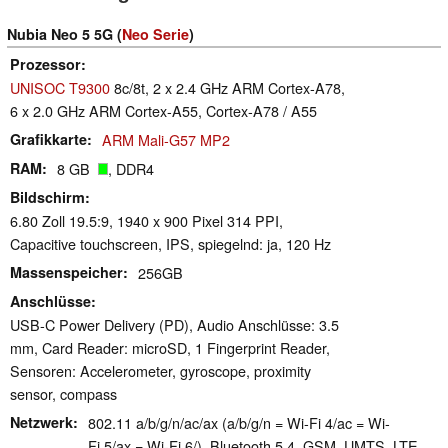
Nubia Neo 5 5G (
Neo Serie
)
Prozessor
UNISOC T9300
8c/8t, 2 x 2.4 GHz ARM Cortex-A78,
6 x 2.0 GHz ARM Cortex-A55, Cortex-A78 / A55
Grafikkarte
ARM Mali-G57 MP2
RAM
8 GB
, DDR4
Bildschirm
6.80 Zoll 19.5:9, 1940 x 900 Pixel 314 PPI,
Capacitive touchscreen, IPS, spiegelnd: ja, 120 Hz
Massenspeicher
256GB
Anschlüsse
USB-C Power Delivery (PD), Audio Anschlüsse: 3.5
mm, Card Reader: microSD, 1 Fingerprint Reader,
Sensoren: Accelerometer, gyroscope, proximity
sensor, compass
Netzwerk
802.11 a/b/g/n/ac/ax (a/b/g/n = Wi-Fi 4/ac = Wi-
Fi 5/ax = Wi-Fi 6/), Bluetooth 5.4, GSM, UMTS, LTE,