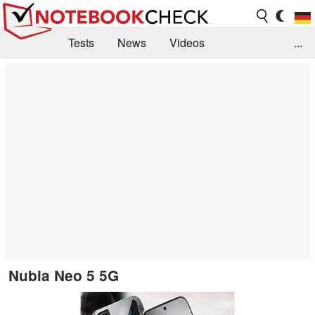
Tests
News
Videos
...
Benchmarks & Tech
Externe Tests
Kaufberatung
Deals
Suche
Jobs
Forum
Nubia Neo 5 5G