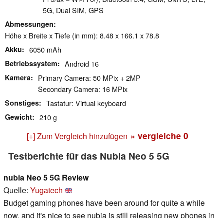
5G, Dual SIM, GPS
Abmessungen
Höhe x Breite x Tiefe (in mm): 8.48 x 166.1 x 78.8
Akku
6050 mAh
Betriebssystem
Android 16
Kamera
Primary Camera: 50 MPix + 2MP
Secondary Camera: 16 MPix
Sonstiges
Tastatur: Virtual keyboard
Gewicht
210 g
» vergleiche
0
[+] Zum Vergleich hinzufügen
Testberichte für das Nubia Neo 5 5G
nubia Neo 5 5G Review
Quelle:
Yugatech
Budget gaming phones have been around for quite a while
now, and it's nice to see nubia is still releasing new phones in