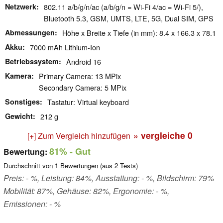
Netzwerk
802.11 a/b/g/n/ac (a/b/g/n = Wi-Fi 4/ac = Wi-Fi 5/),
Bluetooth 5.3, GSM, UMTS, LTE, 5G, Dual SIM, GPS
Abmessungen
Höhe x Breite x Tiefe (in mm): 8.4 x 166.3 x 78.1
Akku
7000 mAh Lithium-Ion
Betriebssystem
Android 16
Kamera
Primary Camera: 13 MPix
Secondary Camera: 5 MPix
Sonstiges
Tastatur: Virtual keyboard
Gewicht
212 g
» vergleiche
0
[+] Zum Vergleich hinzufügen
81%
- Gut
Bewertung:
Durchschnitt von
1
Bewertungen (aus
2
Tests)
Preis: - %, Leistung: 84%, Ausstattung: - %, Bildschirm: 79%
Mobilität: 87%, Gehäuse: 82%, Ergonomie: - %,
Emissionen: - %