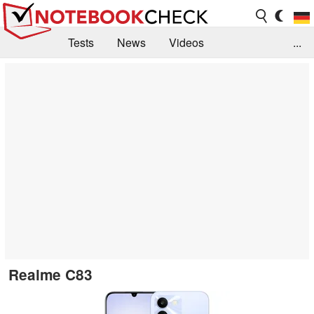
Tests
News
Videos
...
Benchmarks & Tech
Externe Tests
Kaufberatung
Deals
Suche
Jobs
Forum
Realme C83