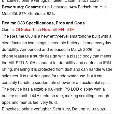
Einzeltest, online verfügbar, Mittel, Datum: 24.03.2026
Bewertung:
Gesamt
: 81% Leistung: 84% Bildschirm: 79%
Mobilität: 87% Gehäuse: 82%
Realme C83 Specifications, Pros and Cons
Quelle:
OI Spice Tech News
EN→DE
The Realme C83 is a new entry-level smartphone built with a
clear focus on two things: incredible battery life and everyday
durability. Announced and released in March 2026, the
phone features a sturdy design with a plastic body that meets
the MIL-STD-810H standard for durability and carries an IP64
rating, meaning it is protected from dust and can handle water
splashes. It is not designed for underwater use, but it can
certainly handle a sudden rain shower or an accidental spill.
The device has a sizable 6.8-inch IPS LCD display with a
buttery-smooth 144Hz refresh rate, making scrolling through
apps and menus feel very fluid.
Einzeltest, online verfügbar, Sehr kurz, Datum: 19.03.2026