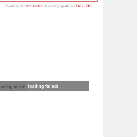
Download der
lizensierten
Bewertungsgrafik als
PNG
/
SVG
loading failed!
loading failed!