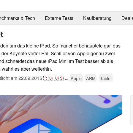
nchmarks & Tech
Externe Tests
Kaufberatung
Deal
t
rden um das kleine iPad. So mancher behauptete gar, das
der Keynote verlor Phil Schiller von Apple genau zwei
nd schneidet das neue iPad Mini im Test besser ab als
wahrt es aber weiterhin.
tlicht am
22.09.2015
🇷🇺
🇺🇸
...
Apple
ARM
Tablet