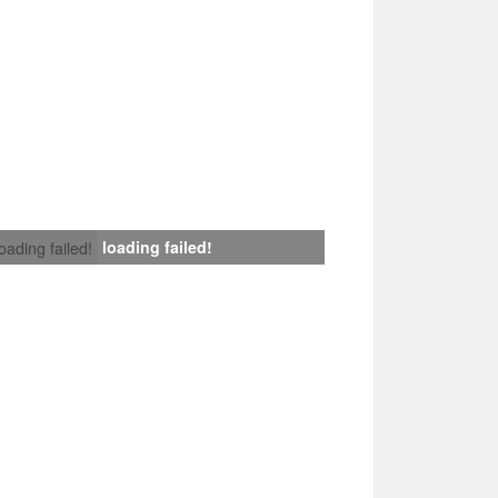
loading failed!
loading failed!