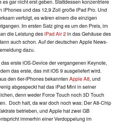
e es gar nicht erst geben. Stattdessen konzentriere
en iPhones und das 12,9 Zoll große iPad Pro. Und
erksam verfolgt, es wären einem die einzigen
tgangen. Im ersten Satz ging es um den Preis, im
man die Leistung des
iPad Air 2
in das Gehäuse des
 dann auch schon. Auf der deutschen Apple News-
ssemeldung dazu.
4 das erste iOS-Device der vergangenen Keynote,
udem das erste, das mit iOS 9 ausgeliefert wird.
 aus den 6er-iPhones bekannten
Apple A8
, und
nig abgespeckt hat das iPad Mini in seiner
tlichen, denn weder Force Touch noch 3D Touch
en. Doch halt, da war doch noch was: Der A8-Chip
 Taktrate betrieben, und Apple hat zwei GB
entspricht immerhin einer Verdoppelung im