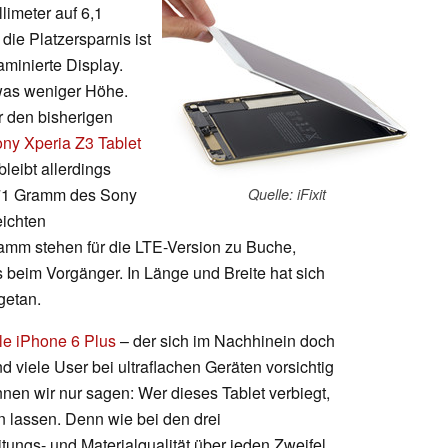
limeter auf 6,1
die Platzersparnis ist
laminierte Display.
twas weniger Höhe.
r den bisherigen
ny Xperia Z3 Tablet
bleibt allerdings
271 Gramm des Sony
Quelle: iFixit
eichten
mm stehen für die LTE-Version zu Buche,
 beim Vorgänger. In Länge und Breite hat sich
getan.
le iPhone 6 Plus
– der sich im Nachhinein doch
nd viele User bei ultraflachen Geräten vorsichtig
nen wir nur sagen: Wer dieses Tablet verbiegt,
en lassen. Denn wie bei den drei
tungs- und Materialqualität über jeden Zweifel