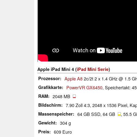
Apple iPad Mini 4 (
iPad Mini Serie
)
Prozessor
Apple A8
2c/2t 2 x 1.4 GHz @ 1.5 GH
Grafikkarte
PowerVR GX6450
, Speichertakt: 4
RAM
2048 MB
Bildschirm
7.90 Zoll 4:3, 2048 x 1536 Pixel, Kapa
Massenspeicher
64 GB SSD, 64 GB
, 55.5 
Gewicht
304 g
Preis
609 Euro