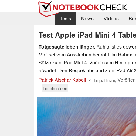
Tests
News
Videos
Be
Test Apple iPad Mini 4 Table
Totgesagte leben länger.
Ruhig ist es gewo
Mini sei vom Aussterben bedroht. Im Rahmen 
Sätze zum iPad Mini 4. Vor diesem Hintergru
erwartet. Den Respektabstand zum iPad Air 2 
Patrick Afschar Kaboli
,
Veröffen
,
✓
Tanja Hinum
Touchscreen