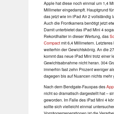
Apple hat diese noch einmal um 1,4 Mil
Millimeter eingedampft. Hauptgrund für 
das jetzt wie im iPad Air 2 vollständig 
Auch die Frontkamera benötigt jetzt e
Damit unterbietet das iPad Mini 4 soga
Rekordhalter in dieser Wertung, das
So
Compact
mit 6,4 Millimetern. Letzteres 
weiterhin der Gewichtskönig. An die 
kommt das neue iPad Mini trotz einer l
Gewichtsabnahme nicht heran. 304 Gra
immerhin fast zehn Prozent weniger als
dagegen bis auf Nuancen nichts mehr 
Nach dem Bendgate-Fauxpas des
App
nicht so dramatisch dargestellt hat – si
geworden. Im Falle des iPad Mini 4 kön
sollte sich vielleicht einmal untersuch
Vorgängergenerationen ist die Verarbei