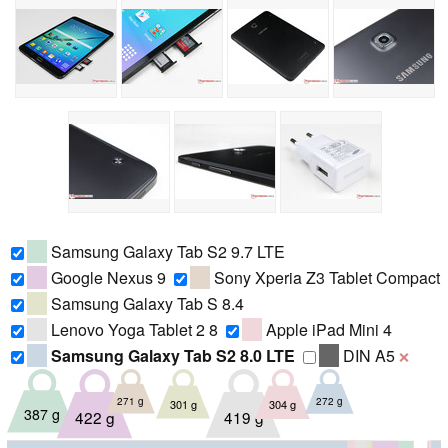
Samsung Galaxy Tab S2 9.7 LTE
Google Nexus 9
Sony Xperia Z3 Tablet Compact
Samsung Galaxy Tab S 8.4
Lenovo Yoga Tablet 2 8
Apple iPad Mini 4
Samsung Galaxy Tab S2 8.0 LTE
DIN A5
❌
271 g
272 g
301 g
304 g
387 g
419 g
422 g