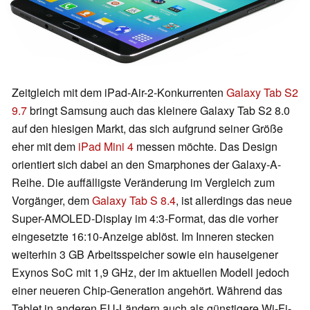
Zeitgleich mit dem iPad-Air-2-Konkurrenten
Galaxy Tab S2
9.7
bringt Samsung auch das kleinere Galaxy Tab S2 8.0
auf den hiesigen Markt, das sich aufgrund seiner Größe
eher mit dem
iPad Mini 4
messen möchte. Das Design
orientiert sich dabei an den Smarphones der Galaxy-A-
Reihe. Die auffälligste Veränderung im Vergleich zum
Vorgänger, dem
Galaxy Tab S 8.4
, ist allerdings das neue
Super-AMOLED-Display im 4:3-Format, das die vorher
eingesetzte 16:10-Anzeige ablöst. Im Inneren stecken
weiterhin 3 GB Arbeitsspeicher sowie ein hauseigener
Exynos SoC mit 1,9 GHz, der im aktuellen Modell jedoch
einer neueren Chip-Generation angehört. Während das
Tablet in anderen EU-Ländern auch als günstigere Wi-Fi-