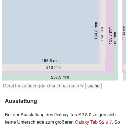
123.6 mm
125.6 mm
134.8 mm
134.8 mm
6.4 mm
6.6 mm
6.1 mm
5.6 mm
153.7 mm
149 mm
7.1 mm
7.95 mm
169 mm
5.6 mm
213.3 mm
212.8 mm
198.6 mm
203.2 mm
210 mm
228.3 mm
237.3 mm
Ausstattung
Bei der Ausstattung des Galaxy Tab S2 8.0 zeigen sich
keine Unterschiede zum größeren
Galaxy Tab S2 9.7
. So