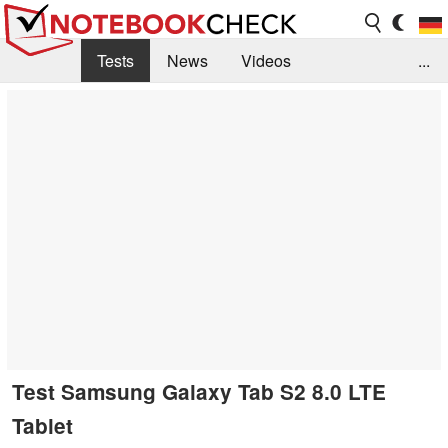
Tests
News
Videos
...
Benchmarks & Tech
Externe Tests
Kaufberatung
Deals
Suche
Jobs
Forum
Test Samsung Galaxy Tab S2 8.0 LTE
Tablet