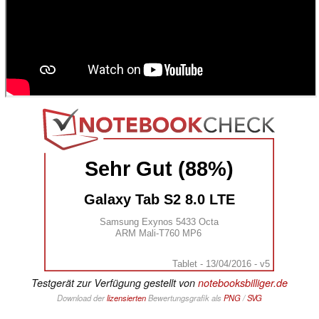
Sehr Gut (88%)
Galaxy Tab S2 8.0 LTE
Samsung Exynos 5433 Octa
ARM Mali-T760 MP6
Tablet - 13/04/2016 - v5
Testgerät zur Verfügung gestellt von
notebooksbilliger.de
Download der
lizensierten
Bewertungsgrafik als
PNG
/
SVG