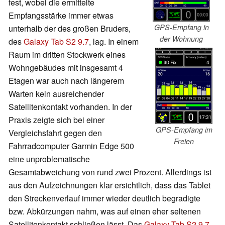
fest, wobei die ermittelte
Empfangsstärke immer etwas
GPS-Empfang in
unterhalb der des großen Bruders,
der Wohnung
des
Galaxy Tab S2 9.7
, lag. In einem
Raum im dritten Stockwerk eines
Wohngebäudes mit insgesamt 4
Etagen war auch nach längerem
Warten kein ausreichender
Satellitenkontakt vorhanden. In der
Praxis zeigte sich bei einer
GPS-Empfang im
Vergleichsfahrt gegen den
Freien
Fahrradcomputer Garmin Edge 500
eine unproblematische
Gesamtabweichung von rund zwei Prozent. Allerdings ist
aus den Aufzeichnungen klar ersichtlich, dass das Tablet
den Streckenverlauf immer wieder deutlich begradigte
bzw. Abkürzungen nahm, was auf einen eher seltenen
Satellitenkontakt schließen lässt. Das
Galaxy Tab S2 9.7