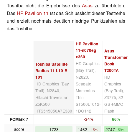
Toshiba nicht die Ergebnisse des
Asus
zu überbieten.
Das
HP Pavilion 11
ist das Schlusslicht dieser Testreihe
und erzielt nochmals deutlich niedrige Punktzahlen als
das Toshiba.
HP Pavilion
11-n070eg
Asus
x360
Transformer
HD Graphics
Book
Toshiba Satellite
(Bay Trail),
T200TA
Radius 11 L10-B-
N2820,
HD
101
HD Graphics (Bay
Seagate
Graphics
Trail), N2840,
Momentus
(Bay Trail),
Hitachi Travelstar
Thin
Z3775, 32
Z5K500
ST500LT012-
GB eMMC
HTS545050A7E380
1DG142
Flash
PCMark 7
-24%
66%
Score
1723
1462
2747
-15%
59%