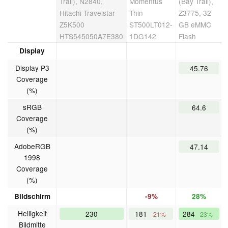
Trail), N2840,
Momentus
(Bay Trail),
Hitachi Travelstar
Thin
Z3775, 32
Z5K500
ST500LT012-
GB eMMC
HTS545050A7E380
1DG142
Flash
Display
Display P3
45.76
Coverage
(%)
sRGB
64.6
Coverage
(%)
AdobeRGB
47.14
1998
Coverage
(%)
Bildschirm
-9%
28%
Helligkeit
230
181
284
-21%
23%
Bildmitte