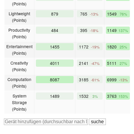
(Points)
Lightweight
879
765
1549
-13%
76%
(Points)
Productivity
484
395
1149
-18%
137%
(Points)
Entertainment
1455
1172
1820
-19%
25%
(Points)
Creativity
4011
2141
5111
-47%
27%
(Points)
Computation
8087
3185
6999
-61%
-13%
(Points)
System
1489
1532
3763
3%
153%
Storage
(Points)