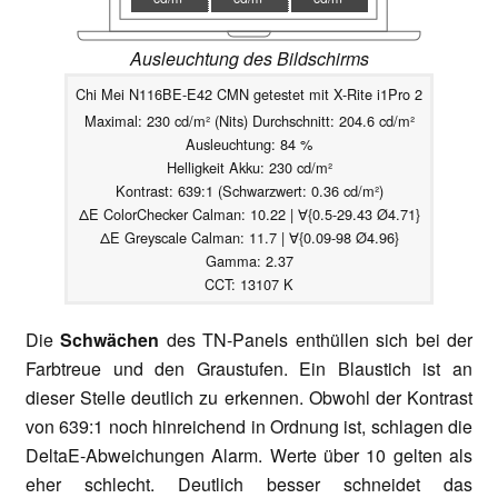
Ausleuchtung des Bildschirms
Chi Mei N116BE-E42 CMN getestet mit X-Rite i1Pro 2
Maximal: 230 cd/m² (Nits) Durchschnitt: 204.6 cd/m²
Ausleuchtung: 84 %
Helligkeit Akku: 230 cd/m²
Kontrast: 639:1 (Schwarzwert: 0.36 cd/m²)
ΔE ColorChecker Calman: 10.22 | ∀{0.5-29.43 Ø4.71}
ΔE Greyscale Calman: 11.7 | ∀{0.09-98 Ø4.96}
Gamma: 2.37
CCT: 13107 K
Die
Schwächen
des TN-Panels enthüllen sich bei der
Farbtreue und den Graustufen. Ein Blaustich ist an
dieser Stelle deutlich zu erkennen. Obwohl der Kontrast
von 639:1 noch hinreichend in Ordnung ist, schlagen die
DeltaE-Abweichungen Alarm. Werte über 10 gelten als
eher schlecht. Deutlich besser schneidet das