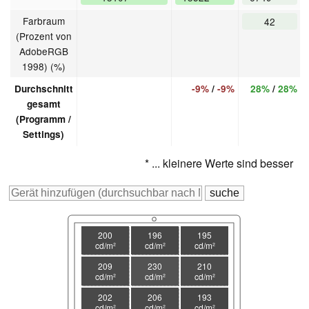
Farbraum
42
(Prozent von
AdobeRGB
1998) (%)
Durchschnitt
-9%
/
-9%
28%
/
28%
gesamt
(Programm /
Settings)
* ... kleinere Werte sind besser
200
196
195
cd/m²
cd/m²
cd/m²
209
230
210
cd/m²
cd/m²
cd/m²
202
206
193
cd/m²
cd/m²
cd/m²