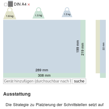
DIN A4
❌
1.3 kg
1.5 kg
1.6 kg
199 mm
200 mm
37.95 mm
22 mm
219 mm
21.9 mm
289 mm
305 mm
308 mm
Ausstattung
Die Strategie zu
Platzierung
der Schnittstellen setzt auf