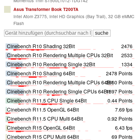
Momentus Thin ST500LT012-1DG142
Asus Transformer Book T200TA
Intel Atom Z3775, Intel HD Graphics (Bay Trail), 32 GB eMMC
Flash
Cinebench R10 Shading 32Bit
2476
Cinebench R10 Rendering Multiple CPUs 32Bit
2533
Cinebench R10 Rendering Single 32Bit
1334
Cinebench R10 Shading 64Bit
2478 Points
Cinebench R10 Rendering Multiple CPUs 64Bit
3560 Points
Cinebench R10 Rendering Single CPUs 64Bit
1897 Points
Cinebench R11.5 CPU Single 64Bit
0.44 Points
Cinebench R11.5 OpenGL 64Bit
7.69 fps
Cinebench R11.5 CPU Multi 64Bit
0.92 Points
Cinebench R15 OpenGL 64Bit
6.43 fps
Cinebench R15 CPU Multi 64Bit
69 Points