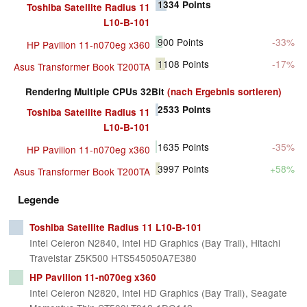
1334
Points
Toshiba Satellite Radius 11
L10-B-101
900
Points
-33%
HP Pavilion 11-n070eg x360
1108
Points
-17%
Asus Transformer Book T200TA
Rendering Multiple CPUs 32Bit
(nach Ergebnis sortieren)
2533
Points
Toshiba Satellite Radius 11
L10-B-101
1635
Points
-35%
HP Pavilion 11-n070eg x360
3997
Points
+58%
Asus Transformer Book T200TA
Legende
Toshiba Satellite Radius 11 L10-B-101
Intel Celeron N2840, Intel HD Graphics (Bay Trail), Hitachi
Travelstar Z5K500 HTS545050A7E380
HP Pavilion 11-n070eg x360
Intel Celeron N2820, Intel HD Graphics (Bay Trail), Seagate