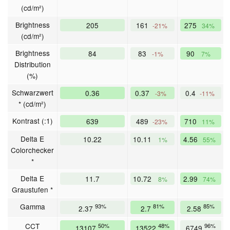
(cd/m²)
Brightness
205
161
275
-21%
34%
(cd/m²)
Brightness
84
83
90
-1%
7%
Distribution
(%)
Schwarzwert
0.36
0.37
0.4
-3%
-11%
* (cd/m²)
Kontrast (:1)
639
489
710
-23%
11%
Delta E
10.22
10.11
4.56
1%
55%
Colorchecker
*
Delta E
11.7
10.72
2.99
8%
74%
Graustufen *
Gamma
93%
81%
85%
2.37
2.7
2.58
CCT
50%
48%
96%
13107
13522
6749