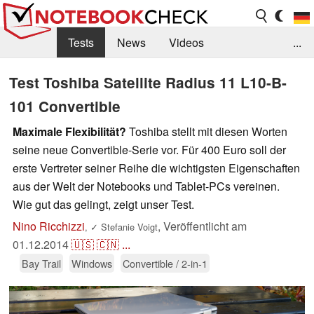
Tests
News
Videos
...
Benchmarks & Tech
Externe Tests
Test Toshiba Satellite Radius 11 L10-B-
101 Convertible
Kaufberatung
Deals
Suche
Jobs
Maximale Flexibilität?
Toshiba stellt mit diesen Worten
Forum
seine neue Convertible-Serie vor. Für 400 Euro soll der
erste Vertreter seiner Reihe die wichtigsten Eigenschaften
aus der Welt der Notebooks und Tablet-PCs vereinen.
Wie gut das gelingt, zeigt unser Test.
Nino Ricchizzi
,
Veröffentlicht am
,
✓
Stefanie Voigt
01.12.2014
🇺🇸
🇨🇳
...
Bay Trail
Windows
Convertible / 2-in-1