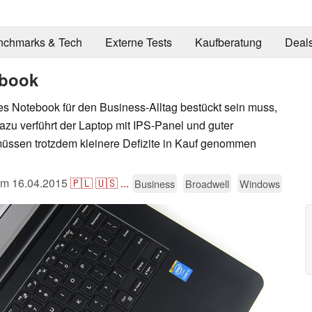
nchmarks & Tech
Externe Tests
Kaufberatung
Deal
ebook
es Notebook für den Business-Alltag bestückt sein muss,
azu verführt der Laptop mit IPS-Panel und guter
müssen trotzdem kleinere Defizite in Kauf genommen
 am
16.04.2015
🇵🇱
🇺🇸
...
Business
Broadwell
Windows