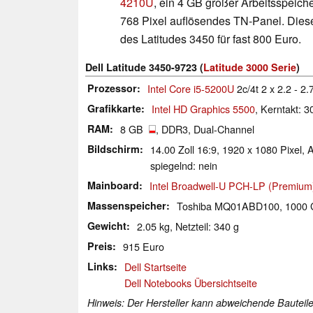
4210U
, ein 4 GB großer Arbeitsspeich
768 Pixel auflösendes TN-Panel. Diese
des Latitudes 3450 für fast 800 Euro.
Dell Latitude 3450-9723 (
Latitude 3000 Serie
)
Prozessor
Intel Core i5-5200U
2c/4t 2 x 2.2 - 2
Grafikkarte
Intel HD Graphics 5500
, Kerntakt: 
RAM
8 GB
, DDR3, Dual-Channel
Bildschirm
14.00 Zoll 16:9, 1920 x 1080 Pix
spiegelnd: nein
Mainboard
Intel Broadwell-U PCH-LP (Premium
Massenspeicher
Toshiba MQ01ABD100, 100
Gewicht
2.05 kg, Netzteil: 340 g
Preis
915 Euro
Links
Dell Startseite
Dell Notebooks Übersichtseite
Hinweis: Der Hersteller kann abweichende Bauteile