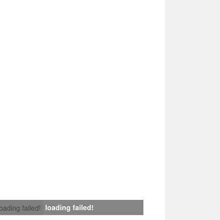
loading failed!
loading failed!