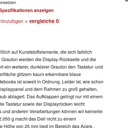
insetzen.
 Spezifikationen anzeigen
» vergleiche
0
 hinzufügen
ßlich auf Kunststoffelemente, die sich farblich
n Grauton werden die Display-Rückseite und die
t ein weiterer, dunklerer Grauton den Tastatur- und
erfläche glitzern kaum erkennbare blaue
ebooks ist soweit in Ordnung. Leider ist, wie schon
Displaypanel und dem Rahmen zu groß gehalten,
aub ablagert. Das Aufklappen gelingt nur mit einem
ie Tastatur sowie der Displayrücken leicht
s und anderen Verarbeitungen können wir keinerlei
2.050 g macht das Dell nicht zu einem
 Höhe von 25 mm liegt im Bereich des Acers .