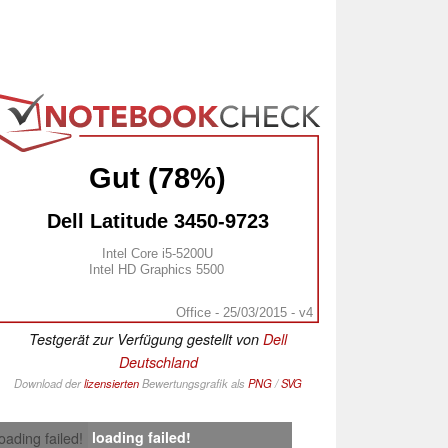
Gut (78%)
Dell Latitude 3450-9723
Intel Core i5-5200U
Intel HD Graphics 5500
Office - 25/03/2015 - v4
Testgerät zur Verfügung gestellt von
Dell
Deutschland
Download der
lizensierten
Bewertungsgrafik als
PNG
/
SVG
loading failed!
loading failed!