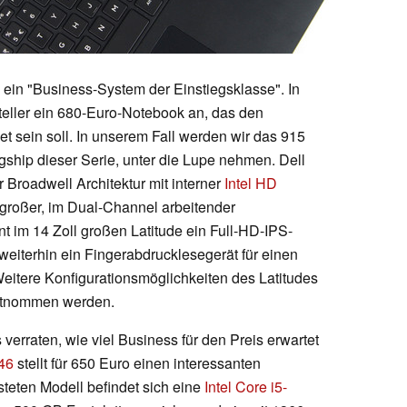
s ein "Business-System der Einstiegsklasse". In
teller ein 680-Euro-Notebook an, das den
 sein soll. In unserem Fall werden wir das 915
agship dieser Serie, unter die Lupe nehmen. Dell
 Broadwell Architektur mit interner
Intel HD
großer, im Dual-Channel arbeitender
nt im 14 Zoll großen Latitude ein Full-HD-IPS-
 weiterhin ein Fingerabdrucklesegerät für einen
eitere Konfigurationsmöglichkeiten des Latitudes
tnommen werden.
 verraten, wie viel Business für den Preis erwartet
46
stellt für 650 Euro einen interessanten
steten Modell befindet sich eine
Intel Core i5-