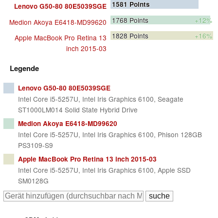
1581
Points
Lenovo G50-80 80E5039SGE
1768
Points
+12%
Medion Akoya E6418-MD99620
1828
Points
+16%
Apple MacBook Pro Retina 13
inch 2015-03
Legende
Lenovo G50-80 80E5039SGE
Intel Core i5-5257U, Intel Iris Graphics 6100, Seagate
ST1000LM014 Solid State Hybrid Drive
Medion Akoya E6418-MD99620
Intel Core i5-5257U, Intel Iris Graphics 6100, Phison 128GB
PS3109-S9
Apple MacBook Pro Retina 13 inch 2015-03
Intel Core i5-5257U, Intel Iris Graphics 6100, Apple SSD
SM0128G