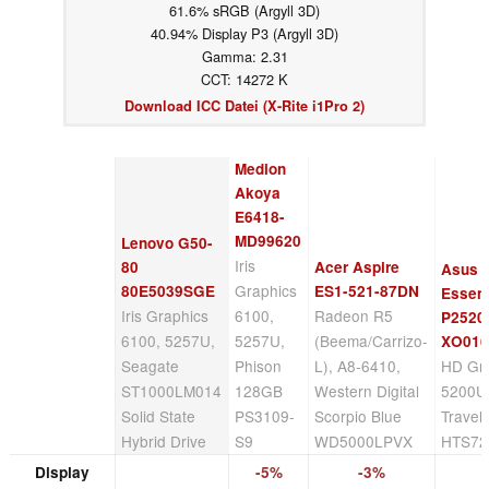
61.6% sRGB (Argyll 3D)
40.94% Display P3 (Argyll 3D)
Gamma: 2.31
CCT: 14272 K
Download ICC Datei (X-Rite i1Pro 2)
Medion
Akoya
E6418-
MD99620
Lenovo G50-
Iris
80
Acer Aspire
Asus
Graphics
80E5039SGE
ES1-521-87DN
Essent
Iris Graphics
6100,
Radeon R5
P2520
6100, 5257U,
5257U,
(Beema/Carrizo-
XO01
Seagate
Phison
L), A8-6410,
HD Gra
ST1000LM014
128GB
Western Digital
5200U,
Solid State
PS3109-
Scorpio Blue
Travel
Hybrid Drive
S9
WD5000LPVX
HTS72
Display
-5%
-3%