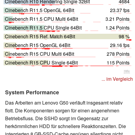
Cinebench R10 Rendering Single 32Bit
4684
Cinebench R11.5 OpenGL 64Bit
23.37 fps
Cinebench R11.5 CPU Multi 64Bit
3.21 Points
Cinebench R11.5 CPU Single 64Bit
1.24 Points
Cinebench R15 Ref. Match 64Bit
98 %
Cinebench R15 OpenGL 64Bit
29.16 fps
Cinebench R15 CPU Multi 64Bit
278 Points
Cinebench R15 CPU Single 64Bit
115 Points
Hilfe
... im Vergleich
System Performance
Das Arbeiten am Lenovo G50 verläuft insgesamt relativ
flott. Die Komponenten sorgen für einen angenehmen
Betriebsfluss. Die SSHD sorgt im Gegensatz zur
herkömmlichen HDD für schnellere Reaktionszeiten. Die
integrierten 8 GB-SSD-Cache genügen allerdings nicht