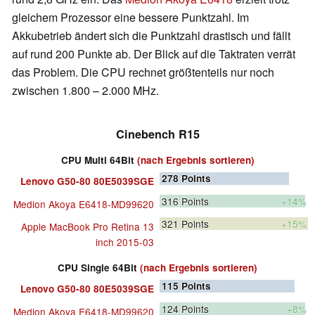
gleichem Prozessor eine bessere Punktzahl. Im
Akkubetrieb ändert sich die Punktzahl drastisch und fällt
auf rund 200 Punkte ab. Der Blick auf die Taktraten verrät
das Problem. Die CPU rechnet größtenteils nur noch
zwischen 1.800 – 2.000 MHz.
Cinebench R15
CPU Multi 64Bit
(nach Ergebnis sortieren)
278
Points
Lenovo G50-80 80E5039SGE
316
Points
+14%
Medion Akoya E6418-MD99620
321
Points
+15%
Apple MacBook Pro Retina 13
inch 2015-03
CPU Single 64Bit
(nach Ergebnis sortieren)
115
Points
Lenovo G50-80 80E5039SGE
124
Points
+8%
Medion Akoya E6418-MD99620