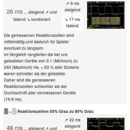
↗ 9 ms
steigend
26 ms
... steigend ↗ und
fallend ↘ kombiniert
↘ 17 ms
fallend
Die gemessenen Reaktionszeiten sind
mittelmäßig und dadurch für Spieler
eventuell zu langsam.
Im Vergleich rangierten die bei uns
getesteten Geräte von 0.1 (Minimum) zu
240 (Maximum) ms. » 63 % aller Screens
waren schneller als der getestete.
Daher sind die gemessenen
Reaktionszeiten schlechter als der
Durchschnitt aller vermessenen Geräte
(19.8 ms).
↔
Reaktionszeiten 50% Grau zu 80% Grau
↗ 22 ms
steigend
46 ms
... steigend ↗ und