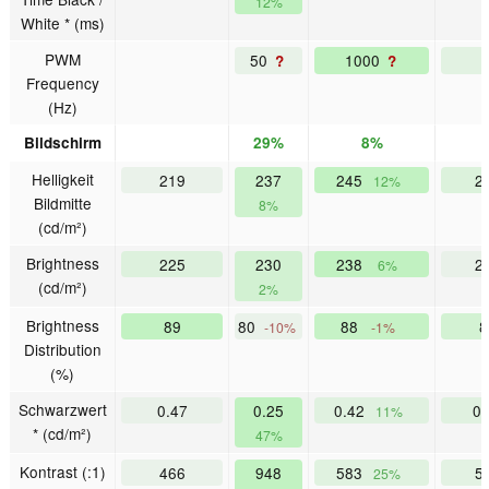
12%
White * (ms)
PWM
50
1000
?
?
Frequency
(Hz)
Bildschirm
29%
8%
Helligkeit
219
237
245
2
12%
Bildmitte
8%
(cd/m²)
Brightness
225
230
238
2
6%
(cd/m²)
2%
Brightness
89
80
88
-10%
-1%
Distribution
(%)
Schwarzwert
0.47
0.25
0.42
0
11%
* (cd/m²)
47%
Kontrast (:1)
466
948
583
5
25%