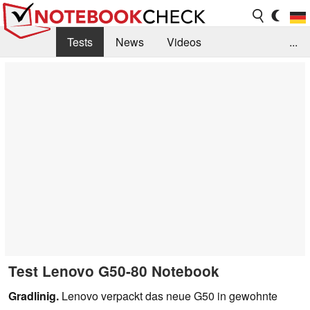
Tests
News
Videos
...
Benchmarks & Tech
Externe Tests
Kaufberatung
Deals
Suche
Jobs
Forum
Test Lenovo G50-80 Notebook
Gradlinig.
Lenovo verpackt das neue G50 in gewohnte