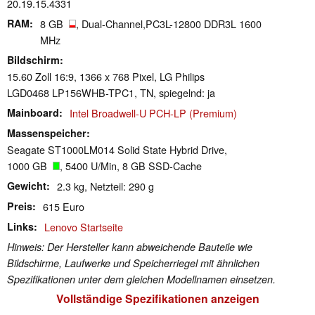
20.19.15.4331
RAM
8 GB
, Dual-Channel,PC3L-12800 DDR3L 1600
MHz
Bildschirm
15.60 Zoll 16:9, 1366 x 768 Pixel, LG Philips
LGD0468 LP156WHB-TPC1, TN, spiegelnd: ja
Mainboard
Intel Broadwell-U PCH-LP (Premium)
Massenspeicher
Seagate ST1000LM014 Solid State Hybrid Drive,
1000 GB
, 5400 U/Min, 8 GB SSD-Cache
Gewicht
2.3 kg, Netzteil: 290 g
Preis
615 Euro
Links
Lenovo Startseite
Hinweis: Der Hersteller kann abweichende Bauteile wie
Bildschirme, Laufwerke und Speicherriegel mit ähnlichen
Spezifikationen unter dem gleichen Modellnamen einsetzen.
Vollständige Spezifikationen anzeigen