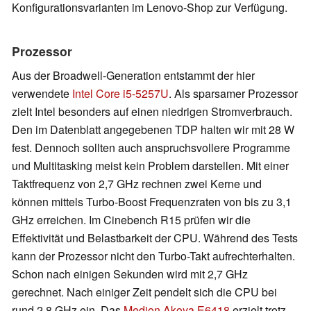
Konfigurationsvarianten im Lenovo-Shop zur Verfügung.
Prozessor
Aus der Broadwell-Generation entstammt der hier
verwendete
Intel Core i5-5257U
. Als sparsamer Prozessor
zielt Intel besonders auf einen niedrigen Stromverbrauch.
Den im Datenblatt angegebenen TDP halten wir mit 28 W
fest. Dennoch sollten auch anspruchsvollere Programme
und Multitasking meist kein Problem darstellen. Mit einer
Taktfrequenz von 2,7 GHz rechnen zwei Kerne und
können mittels Turbo-Boost Frequenzraten von bis zu 3,1
GHz erreichen. Im Cinebench R15 prüfen wir die
Effektivität und Belastbarkeit der CPU. Während des Tests
kann der Prozessor nicht den Turbo-Takt aufrechterhalten.
Schon nach einigen Sekunden wird mit 2,7 GHz
gerechnet. Nach einiger Zeit pendelt sich die CPU bei
rund 2,8 GHz ein. Das
Medion Akoya E6418
erzielt trotz