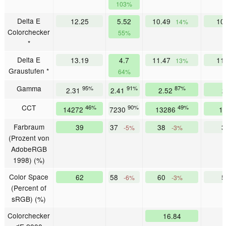
103%
Delta E
12.25
5.52
10.49
10
14%
Colorchecker
55%
*
Delta E
13.19
4.7
11.47
11
13%
Graustufen *
64%
Gamma
95%
91%
87%
2.31
2.41
2.52
2
CCT
46%
90%
49%
14272
7230
13286
1
Farbraum
39
37
38
-5%
-3%
(Prozent von
AdobeRGB
1998) (%)
Color Space
62
58
60
-6%
-3%
(Percent of
sRGB) (%)
Colorchecker
16.84