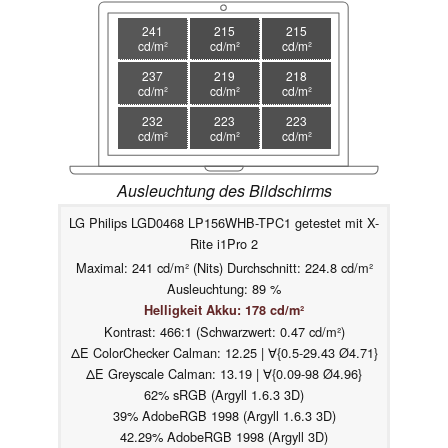
241
215
215
cd/m²
cd/m²
cd/m²
237
219
218
cd/m²
cd/m²
cd/m²
232
223
223
cd/m²
cd/m²
cd/m²
Ausleuchtung des Bildschirms
LG Philips LGD0468 LP156WHB-TPC1 getestet mit X-
Rite i1Pro 2
Maximal: 241 cd/m² (Nits) Durchschnitt: 224.8 cd/m²
Ausleuchtung: 89 %
Helligkeit Akku: 178 cd/m²
Kontrast: 466:1 (Schwarzwert: 0.47 cd/m²)
ΔE ColorChecker Calman: 12.25 | ∀{0.5-29.43 Ø4.71}
ΔE Greyscale Calman: 13.19 | ∀{0.09-98 Ø4.96}
62% sRGB (Argyll 1.6.3 3D)
39% AdobeRGB 1998 (Argyll 1.6.3 3D)
42.29% AdobeRGB 1998 (Argyll 3D)