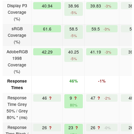
Display P3
40.94
38.96
39.83
38
-3%
Coverage
-5%
(%)
sRGB
61.6
58.5
59.5
5
-3%
Coverage
-5%
(%)
AdobeRGB
42.29
40.25
41.19
39
-3%
1998
-5%
Coverage
(%)
Response
46%
-1%
Times
Response
46
9
47
4
?
?
?
-2%
Time Grey
80%
50% / Grey
80% * (ms)
Response
26
23
26
2
?
?
?
-0%
Time Black /