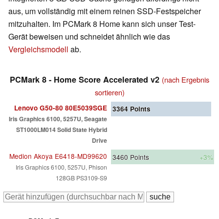
aus, um vollständig mit einem reinen SSD-Festspeicher
mitzuhalten. Im PCMark 8 Home kann sich unser Test-
Gerät beweisen und schneidet ähnlich wie das
Vergleichsmodell
ab.
PCMark 8 - Home Score Accelerated v2
(nach Ergebnis
sortieren)
Lenovo G50-80 80E5039SGE
3364
Points
Iris Graphics 6100, 5257U, Seagate
ST1000LM014 Solid State Hybrid
Drive
Medion Akoya E6418-MD99620
3460
Points
+3%
Iris Graphics 6100, 5257U, Phison
128GB PS3109-S9