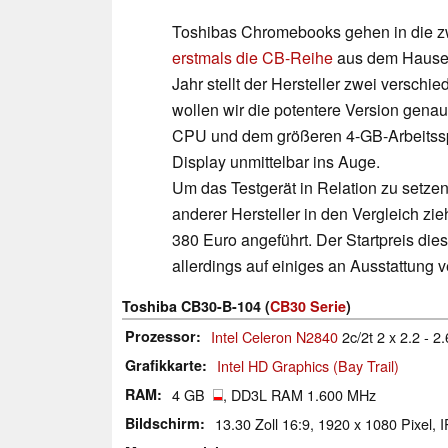
Toshibas Chromebooks gehen in die zwe
erstmals die CB-Reihe
aus dem Hause 
Jahr stellt der Hersteller zwei versch
wollen wir die potentere Version genau
CPU und dem größeren 4-GB-Arbeitsspe
Display unmittelbar ins Auge.
Um das Testgerät in Relation zu setze
anderer Hersteller in den Vergleich zi
380 Euro angeführt. Der Startpreis dies
allerdings auf einiges an Ausstattung v
Toshiba CB30-B-104 (
CB30 Serie
)
Prozessor
Intel Celeron N2840
2c/2t 2 x 2.2 - 2
Grafikkarte
Intel HD Graphics (Bay Trail)
RAM
4 GB
, DD3L RAM 1.600 MHz
Bildschirm
13.30 Zoll 16:9, 1920 x 1080 Pixel, I