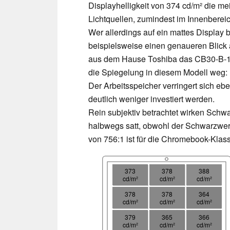
Displayhelligkeit von 374 cd/m² die me
Lichtquellen, zumindest im Innenberei
Wer allerdings auf ein mattes Display 
beispielsweise einen genaueren Blick
aus dem Hause Toshiba das CB30-B-103-
die Spiegelung in diesem Modell weg: D
Der Arbeitsspeicher verringert sich eb
deutlich weniger investiert werden.
Rein subjektiv betrachtet wirken Sch
halbwegs satt, obwohl der Schwarzwert 
von 756:1 ist für die Chromebook-Klas
373
378
388
cd/m²
cd/m²
cd/m²
378
378
364
cd/m²
cd/m²
cd/m²
379
365
366
cd/m²
cd/m²
cd/m²