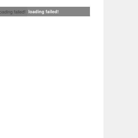
loading failed!
loading failed!