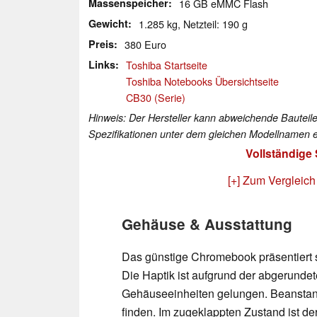
Massenspeicher
16 GB eMMC Flash
Gewicht
1.285 kg, Netzteil: 190 g
Preis
380 Euro
Links
Toshiba Startseite
Toshiba Notebooks Übersichtseite
CB30 (Serie)
Hinweis: Der Hersteller kann abweichende Bauteile
Spezifikationen unter dem gleichen Modellnamen e
Vollständige
[+] Zum Vergleich
Gehäuse & Ausstattung
Das günstige Chromebook präsentiert s
Die Haptik ist aufgrund der abgerund
Gehäuseeinheiten gelungen. Beanstan
finden. Im zugeklappten Zustand ist de