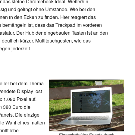
r das kleine Chromebook ideal. Weiterhin
lüssig und gelingt ohne Umstände. Wie bei den
en in den Ecken zu finden. Hier reagiert das
u bemängeln ist, dass das Trackpad im vorderen
 Tastatur. Der Hub der eingebauten Tasten ist an den
 deutlich kürzer. Multitouchgesten, wie das
egen jederzeit.
teller bei dem Thema
wendete Display löst
x 1.080 Pixel auf.
n 380 Euro die
anels. Die einzige
t die Wahl eines matten
nittliche
Eigeschränkter Ensatz durch