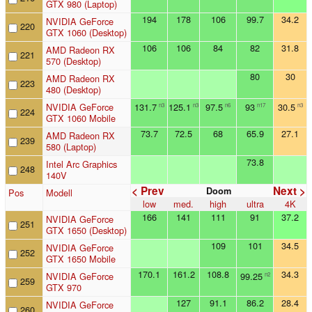
GTX 980 (Laptop)
194
178
106
99.7
34.2
NVIDIA GeForce
220
GTX 1060 (Desktop)
106
106
84
82
31.8
AMD Radeon RX
221
570 (Desktop)
80
30
AMD Radeon RX
223
480 (Desktop)
NVIDIA GeForce
131.7
125.1
97.5
93
30.5
n3
n3
n6
n17
n3
224
GTX 1060 Mobile
73.7
72.5
68
65.9
27.1
AMD Radeon RX
239
580 (Laptop)
73.8
Intel Arc Graphics
248
140V
< Prev
Next >
Doom
Pos
Modell
low
med.
high
ultra
4K
166
141
111
91
37.2
NVIDIA GeForce
251
GTX 1650 (Desktop)
109
101
34.5
NVIDIA GeForce
252
GTX 1650 Mobile
170.1
161.2
108.8
34.3
NVIDIA GeForce
99.25
n2
259
GTX 970
127
91.1
86.2
28.4
NVIDIA GeForce
260