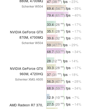
880M, 4700MQ
47
(38
)
fps
∼23%
min
Schenker W504
69.4
(54
)
fps
∼35%
min
79.4
(61
)
fps
∼40%
min
33.4
(26
)
fps
∼17%
min
35.1
(28
)
fps
∼17%
min
NVIDIA GeForce GTX
870M, 4700MQ
39.6
(32
)
fps
∼20%
min
Schenker W504
59
(47
)
fps
∼29%
min
68.7
(53
)
fps
∼34%
min
28
(12
)
fps
∼14%
min
33.3
(28
)
fps
∼17%
min
NVIDIA GeForce GTX
960M, 4720HQ
37
(31
)
fps
∼18%
min
Schenker XMG A505
56.3
(47
)
fps
∼28%
min
68.9
(59
)
fps
∼34%
min
12.9
(10
)
fps
∼7%
min
27.5
(20
)
fps
∼14%
min
AMD Radeon R7 370,