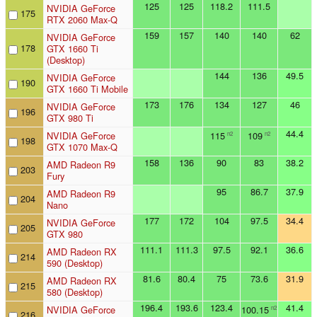
125
125
118.2
111.5
NVIDIA GeForce
175
RTX 2060 Max-Q
159
157
140
140
62
NVIDIA GeForce
178
GTX 1660 Ti
(Desktop)
144
136
49.5
NVIDIA GeForce
190
GTX 1660 Ti Mobile
173
176
134
127
46
NVIDIA GeForce
196
GTX 980 Ti
44.4
NVIDIA GeForce
115
109
n2
n2
198
GTX 1070 Max-Q
158
136
90
83
38.2
AMD Radeon R9
203
Fury
95
86.7
37.9
AMD Radeon R9
204
Nano
177
172
104
97.5
34.4
NVIDIA GeForce
205
GTX 980
111.1
111.3
97.5
92.1
36.6
AMD Radeon RX
214
590 (Desktop)
81.6
80.4
75
73.6
31.9
AMD Radeon RX
215
580 (Desktop)
196.4
193.6
123.4
41.4
NVIDIA GeForce
100.15
n2
216