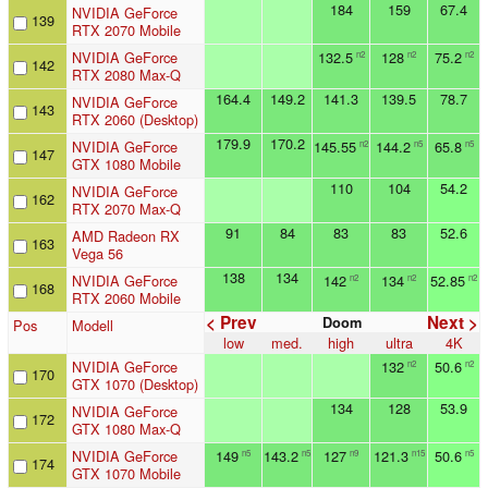
184
159
67.4
NVIDIA GeForce
139
RTX 2070 Mobile
NVIDIA GeForce
132.5
128
75.2
n2
n2
n2
142
RTX 2080 Max-Q
164.4
149.2
141.3
139.5
78.7
NVIDIA GeForce
143
RTX 2060 (Desktop)
179.9
170.2
NVIDIA GeForce
145.55
144.2
65.8
n2
n5
n5
147
GTX 1080 Mobile
110
104
54.2
NVIDIA GeForce
162
RTX 2070 Max-Q
91
84
83
83
52.6
AMD Radeon RX
163
Vega 56
138
134
NVIDIA GeForce
142
134
52.85
n2
n2
n2
168
RTX 2060 Mobile
< Prev
Next >
Doom
Pos
Modell
low
med.
high
ultra
4K
NVIDIA GeForce
132
50.6
n2
n2
170
GTX 1070 (Desktop)
134
128
53.9
NVIDIA GeForce
172
GTX 1080 Max-Q
NVIDIA GeForce
149
143.2
127
121.3
50.6
n5
n5
n9
n15
n5
174
GTX 1070 Mobile