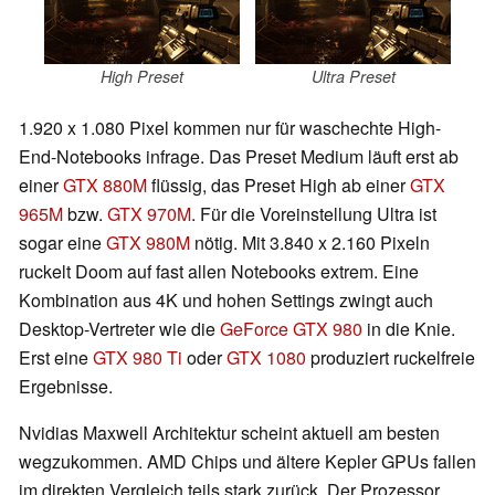
High Preset
Ultra Preset
1.920 x 1.080 Pixel kommen nur für waschechte High-
End-Notebooks infrage. Das Preset Medium läuft erst ab
einer
GTX 880M
flüssig, das Preset High ab einer
GTX
965M
bzw.
GTX 970M
. Für die Voreinstellung Ultra ist
sogar eine
GTX 980M
nötig. Mit 3.840 x 2.160 Pixeln
ruckelt Doom auf fast allen Notebooks extrem. Eine
Kombination aus 4K und hohen Settings zwingt auch
Desktop-Vertreter wie die
GeForce GTX 980
in die Knie.
Erst eine
GTX 980 Ti
oder
GTX 1080
produziert ruckelfreie
Ergebnisse.
Nvidias Maxwell Architektur scheint aktuell am besten
wegzukommen. AMD Chips und ältere Kepler GPUs fallen
im direkten Vergleich teils stark zurück. Der Prozessor