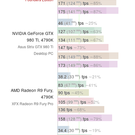
171
(124
)
fps
∼85%
min
175
(141
)
fps
∼87%
min
46
(41
)
fps
∼25%
min
127
(107
)
fps
∼63%
min
NVIDIA GeForce GTX
134
(111
)
fps
∼67%
980 Ti, 4790K
min
Asus Strix GTX 980 Ti
147 fps
∼73%
Desktop PC
176
(149
)
fps
∼88%
min
173
(149
)
fps
∼86%
min
38.2
(33
)
fps
∼21%
min
83
(67
)
fps
∼41%
min
AMD Radeon R9 Fury,
90 fps
∼45%
4790K
105
(99
)
fps
∼52%
min
XFX Radeon R9 Fury Pro
136 fps
∼68%
158
(128
)
fps
∼79%
min
34.4
(30
)
fps
∼19%
min