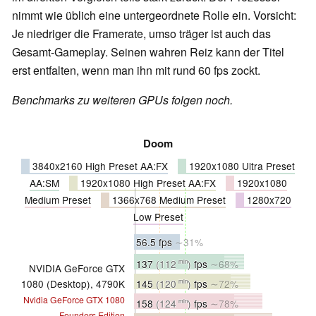
nimmt wie üblich eine untergeordnete Rolle ein. Vorsicht:
Je niedriger die Framerate, umso träger ist auch das
Gesamt-Gameplay. Seinen wahren Reiz kann der Titel
erst entfalten, wenn man ihn mit rund 60 fps zockt.
Benchmarks zu weiteren GPUs folgen noch.
Doom
3840x2160 High Preset AA:FX
1920x1080 Ultra Preset
AA:SM
1920x1080 High Preset AA:FX
1920x1080
Medium Preset
1366x768 Medium Preset
1280x720
Low Preset
56.5 fps
∼31%
137
(112
)
fps
∼68%
min
NVIDIA GeForce GTX
145
(120
)
fps
∼72%
1080 (Desktop), 4790K
min
Nvidia GeForce GTX 1080
158
(124
)
fps
∼78%
min
Founders Edition