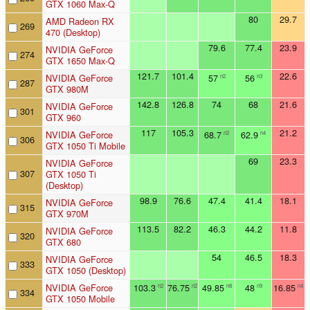
GTX 1060 Max-Q
80
29.7
AMD Radeon RX
269
470 (Desktop)
79.6
77.4
23.9
NVIDIA GeForce
274
GTX 1650 Max-Q
121.7
101.4
22.6
NVIDIA GeForce
57
56
n2
n3
287
GTX 980M
142.8
126.8
74
68
21.6
NVIDIA GeForce
301
GTX 960
117
105.3
21.2
NVIDIA GeForce
68.7
62.9
n2
n4
306
GTX 1050 Ti Mobile
69
23.3
NVIDIA GeForce
307
GTX 1050 Ti
(Desktop)
98.9
76.6
47.4
41.4
18.1
NVIDIA GeForce
315
GTX 970M
113.5
82.2
46.3
44.2
11.8
NVIDIA GeForce
320
GTX 680
54
46.5
18.3
NVIDIA GeForce
333
GTX 1050 (Desktop)
NVIDIA GeForce
103.3
76.75
49.85
48
16.85
n2
n2
n8
n9
n4
334
GTX 1050 Mobile