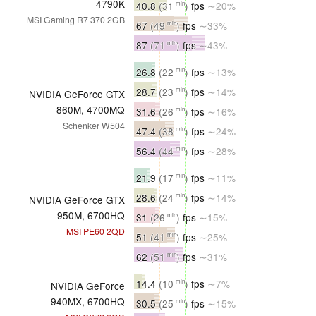
4790K
40.8
(31
)
fps
∼20%
min
MSI Gaming R7 370 2GB
67
(49
)
fps
∼33%
min
87
(71
)
fps
∼43%
min
26.8
(22
)
fps
∼13%
min
28.7
(23
)
fps
∼14%
min
NVIDIA GeForce GTX
860M, 4700MQ
31.6
(26
)
fps
∼16%
min
Schenker W504
47.4
(38
)
fps
∼24%
min
56.4
(44
)
fps
∼28%
min
21.9
(17
)
fps
∼11%
min
28.6
(24
)
fps
∼14%
min
NVIDIA GeForce GTX
950M, 6700HQ
31
(26
)
fps
∼15%
min
MSI PE60 2QD
51
(41
)
fps
∼25%
min
62
(51
)
fps
∼31%
min
14.4
(10
)
fps
∼7%
min
NVIDIA GeForce
940MX, 6700HQ
30.5
(25
)
fps
∼15%
min