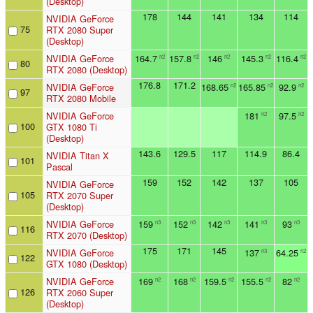
(Desktop)
178
144
141
134
114
NVIDIA GeForce
75
RTX 2080 Super
(Desktop)
NVIDIA GeForce
164.7
157.8
146
145.3
116.4
n2
n2
n2
n2
n2
80
RTX 2080 (Desktop)
176.8
171.2
NVIDIA GeForce
168.65
165.85
92.9
n2
n2
n2
97
RTX 2080 Mobile
NVIDIA GeForce
181
97.5
n2
n2
100
GTX 1080 Ti
(Desktop)
143.6
129.5
117
114.9
86.4
NVIDIA Titan X
101
Pascal
159
152
142
137
105
NVIDIA GeForce
105
RTX 2070 Super
(Desktop)
NVIDIA GeForce
159
152
142
141
93
n3
n3
n3
n3
n3
116
RTX 2070 (Desktop)
175
171
145
NVIDIA GeForce
137
64.25
n3
n2
122
GTX 1080 (Desktop)
NVIDIA GeForce
169
168
159.5
155.5
82
n2
n2
n2
n2
n2
126
RTX 2060 Super
(Desktop)