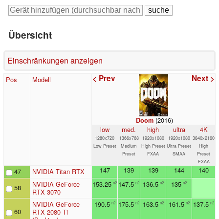
Übersicht
Einschränkungen anzeigen
< Prev
Next >
Pos
Modell
(2016)
Doom
low
med.
high
ultra
4K
1280x720
1366x768
1920x1080
1920x1080
3840x2160
Low Preset
Medium
High Preset
Ultra Preset
High
Preset
FXAA
SMAA
Preset
FXAA
147
139
139
144
140
47
NVIDIA Titan RTX
NVIDIA GeForce
153.25
147.5
136.5
135
n2
n2
n2
n2
58
RTX 3070
NVIDIA GeForce
190.5
175.5
163.5
161.5
137.5
n2
n2
n2
n2
n2
60
RTX 2080 Ti