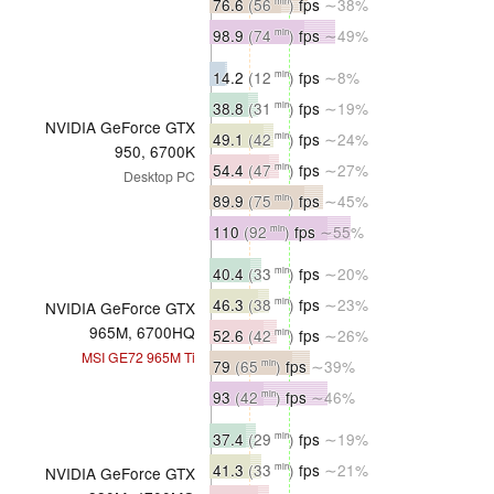
76.6
(56
)
fps
∼38%
min
98.9
(74
)
fps
∼49%
min
14.2
(12
)
fps
∼8%
min
38.8
(31
)
fps
∼19%
min
NVIDIA GeForce GTX
49.1
(42
)
fps
∼24%
min
950, 6700K
54.4
(47
)
fps
∼27%
min
Desktop PC
89.9
(75
)
fps
∼45%
min
110
(92
)
fps
∼55%
min
40.4
(33
)
fps
∼20%
min
46.3
(38
)
fps
∼23%
min
NVIDIA GeForce GTX
965M, 6700HQ
52.6
(42
)
fps
∼26%
min
MSI GE72 965M Ti
79
(65
)
fps
∼39%
min
93
(42
)
fps
∼46%
min
37.4
(29
)
fps
∼19%
min
41.3
(33
)
fps
∼21%
min
NVIDIA GeForce GTX