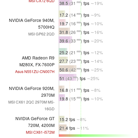
MSI CX72 6QD
38.5
(31
)
fps
∼19%
min
17.2
(14
)
fps
∼9%
min
NVIDIA GeForce 940M,
19.7
(16
)
fps
∼10%
min
5700HQ
31.8
(26
)
fps
∼16%
min
MSI GP62 2QD
39.6
(33
)
fps
∼20%
min
25.2
(21
)
fps
∼12%
min
AMD Radeon R9
27.7
(23
)
fps
∼14%
min
M280X, FX-7600P
50.6
(42
)
fps
∼25%
min
Asus N551ZU-CN007H
51
(43
)
fps
∼25%
min
NVIDIA GeForce 920M,
16.8
(11
)
fps
∼8%
min
2970M
19.8
(15
)
fps
∼10%
min
MSI CX61 2QC 2970M MS-
16GD
NVIDIA GeForce GT
15.2 fps
∼8%
720M, 4200M
21.4 fps
∼11%
MSI CX61-i572M