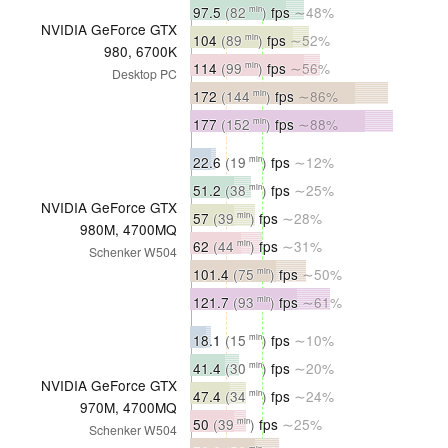
97.5
(82
)
fps
∼48%
min
NVIDIA GeForce GTX
104
(89
)
fps
∼52%
min
980, 6700K
114
(99
)
fps
∼56%
min
Desktop PC
172
(144
)
fps
∼86%
min
177
(152
)
fps
∼88%
min
22.6
(19
)
fps
∼12%
min
51.2
(38
)
fps
∼25%
min
NVIDIA GeForce GTX
57
(39
)
fps
∼28%
min
980M, 4700MQ
62
(44
)
fps
∼31%
min
Schenker W504
101.4
(75
)
fps
∼50%
min
121.7
(93
)
fps
∼61%
min
18.1
(15
)
fps
∼10%
min
41.4
(30
)
fps
∼20%
min
NVIDIA GeForce GTX
47.4
(34
)
fps
∼24%
min
970M, 4700MQ
50
(39
)
fps
∼25%
min
Schenker W504