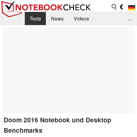
Tests
News
Videos
...
Benchmarks & Tech
Externe Tests
Kaufberatung
Deals
Suche
Jobs
Forum
Doom 2016 Notebook und Desktop
Benchmarks