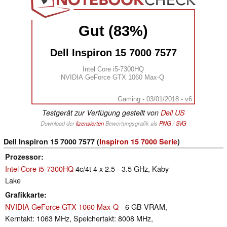
Gut (83%)
Dell Inspiron 15 7000 7577
Intel Core i5-7300HQ
NVIDIA GeForce GTX 1060 Max-Q
Gaming - 03/01/2018 - v6
Testgerät zur Verfügung gestellt von
Dell US
Download der
lizensierten
Bewertungsgrafik als
PNG
/
SVG
Dell Inspiron 15 7000 7577 (
Inspiron 15 7000 Serie
)
Prozessor
Intel Core i5-7300HQ
4c/4t 4 x 2.5 - 3.5 GHz, Kaby
Lake
Grafikkarte
NVIDIA GeForce GTX 1060 Max-Q
- 6 GB VRAM,
Kerntakt: 1063 MHz, Speichertakt: 8008 MHz,