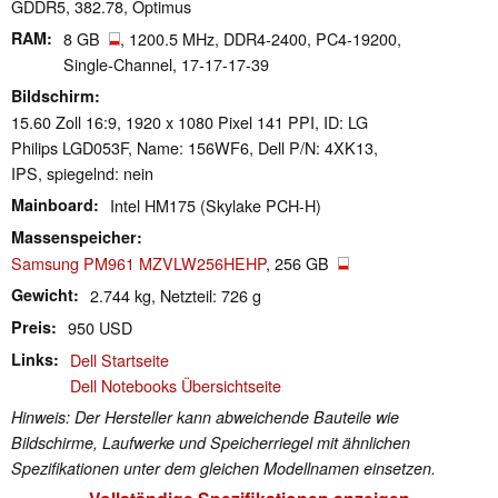
GDDR5, 382.78, Optimus
RAM
8 GB
, 1200.5 MHz, DDR4-2400, PC4-19200,
Single-Channel, 17-17-17-39
Bildschirm
15.60 Zoll 16:9, 1920 x 1080 Pixel 141 PPI, ID: LG
Philips LGD053F, Name: 156WF6, Dell P/N: 4XK13,
IPS, spiegelnd: nein
Mainboard
Intel HM175 (Skylake PCH-H)
Massenspeicher
Samsung PM961 MZVLW256HEHP
, 256 GB
Gewicht
2.744 kg, Netzteil: 726 g
Preis
950 USD
Links
Dell Startseite
Dell Notebooks Übersichtseite
Hinweis: Der Hersteller kann abweichende Bauteile wie
Bildschirme, Laufwerke und Speicherriegel mit ähnlichen
Spezifikationen unter dem gleichen Modellnamen einsetzen.