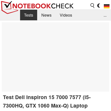
Tests
News
Videos
...
Benchmarks & Tech
Externe Tests
Kaufberatung
Deals
Suche
Jobs
Forum
Test Dell Inspiron 15 7000 7577 (i5-
7300HQ, GTX 1060 Max-Q) Laptop