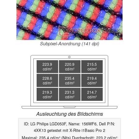
Subpixel-Anordnung (141 dpi)
223.9
220.9
215.5
cd/m²
cd/m²
cd/m²
228.6
235.4
219.4
cd/m²
cd/m²
cd/m²
219.3
231.3
214.7
cd/m²
cd/m²
cd/m²
Ausleuchtung des Bildschirms
ID: LG Philips LGD053F, Name: 156WF6, Dell P/N:
4XK13 getestet mit X-Rite i1Basic Pro 2
Maximal: 235.4 cd/m² (Nits) Durchschnitt: 223.2 cd/m²