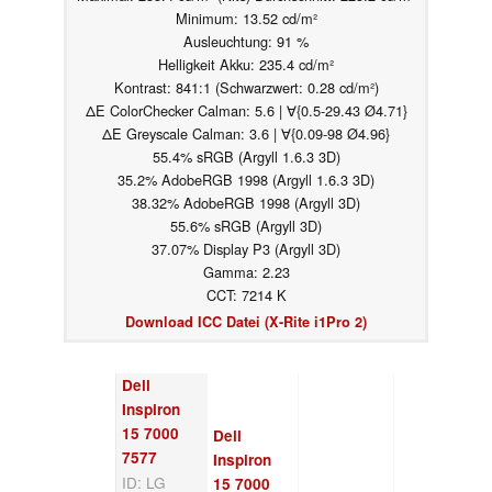
Minimum: 13.52 cd/m²
Ausleuchtung: 91 %
Helligkeit Akku: 235.4 cd/m²
Kontrast: 841:1 (Schwarzwert: 0.28 cd/m²)
ΔE ColorChecker Calman: 5.6 | ∀{0.5-29.43 Ø4.71}
ΔE Greyscale Calman: 3.6 | ∀{0.09-98 Ø4.96}
55.4% sRGB (Argyll 1.6.3 3D)
35.2% AdobeRGB 1998 (Argyll 1.6.3 3D)
38.32% AdobeRGB 1998 (Argyll 3D)
55.6% sRGB (Argyll 3D)
37.07% Display P3 (Argyll 3D)
Gamma: 2.23
CCT: 7214 K
Download ICC Datei (X-Rite i1Pro 2)
Dell
Inspiron
15 7000
Dell
7577
Inspiron
ID: LG
15 7000