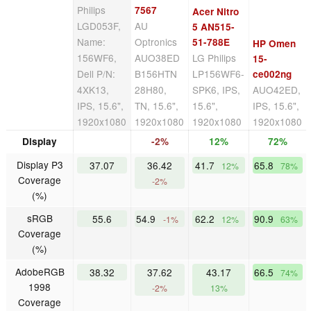
Philips
7567
Acer Nitro
LGD053F,
AU
5 AN515-
Name:
Optronics
51-788E
HP Omen
156WF6,
AUO38ED
LG Philips
15-
Dell P/N:
B156HTN
LP156WF6-
ce002ng
4XK13,
28H80,
SPK6, IPS,
AUO42ED,
IPS, 15.6",
TN, 15.6",
15.6",
IPS, 15.6",
1920x1080
1920x1080
1920x1080
1920x1080
Display
-2%
12%
72%
Display P3
37.07
36.42
41.7
65.8
12%
78%
Coverage
-2%
(%)
sRGB
55.6
54.9
62.2
90.9
-1%
12%
63%
Coverage
(%)
AdobeRGB
38.32
37.62
43.17
66.5
74%
1998
-2%
13%
Coverage