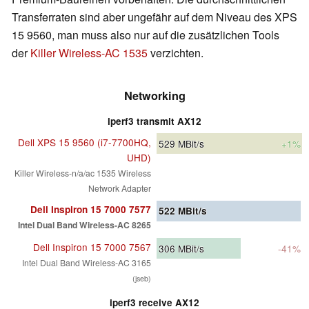
Transferraten sind aber ungefähr auf dem Niveau des XPS
15 9560, man muss also nur auf die zusätzlichen Tools
der
Killer Wireless-AC 1535
verzichten.
Networking
iperf3 transmit AX12
Dell XPS 15 9560 (i7-7700HQ,
529
MBit/s
+1%
UHD)
Killer Wireless-n/a/ac 1535 Wireless
Network Adapter
Dell Inspiron 15 7000 7577
522
MBit/s
Intel Dual Band Wireless-AC 8265
Dell Inspiron 15 7000 7567
306
MBit/s
-41%
Intel Dual Band Wireless-AC 3165
(jseb)
iperf3 receive AX12