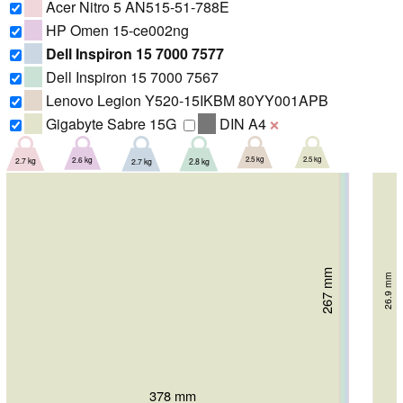
Acer Nitro 5 AN515-51-788E
HP Omen 15-ce002ng
Dell Inspiron 15 7000 7577
Dell Inspiron 15 7000 7567
Lenovo Legion Y520-15IKBM 80YY001APB
Gigabyte Sabre 15G
DIN A4
❌
2.5 kg
2.5 kg
2.6 kg
2.7 kg
2.7 kg
2.8 kg
274.7 mm
265 mm
266 mm
267 mm
26.75 mm
275 mm
276 mm
26.9 mm
24.95 mm
26 mm
27 mm
25 mm
380 mm
390 mm
378 mm
389 mm
385 mm
389 mm