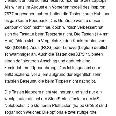
vielleicht um die schlechteste Komponente des Laptops.
Als wir uns im August ein Vorserienmodell des Inspiron
7577 angesehen haben, hatten die Tasten kaum Hub, und
es gab kaum Feedback. Das Gehäuse war zu diesem
Zeitpunkt noch nicht final, doch wirklich verbessert hat
sich die Tastatur beim Testgerät nicht. Die Tasten (1,4 mm
Hub) fühlen sich im Vergleich zu den Konkurrenten von
MSI (GS/GE), Asus (ROG) oder Lenovo (Legion) deutlich
schwammiger an. Auch die Tasten des XPS 15 bieten
einen definierteren Anschlag und dadurch eine
komfortablere Tipperfahrung. Das ist insgesamt sehr
enttäuschend, vor allem aufgrund der eigentlich sehr
stabilen Baseunit, die beim Tippen nicht nachgibt.
Die Tasten klappern nicht viel herum und sind nur ein
wenig lauter als bei der SteelSeries Tastatur der MSI
Notebooks. Die kleineren Pfeiltasten (halbe Größe) sind
sogar noch weicher. Die optionale zweistufige rote