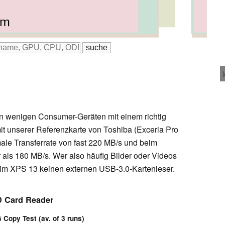
 mm
1 mm
mm
1 mm
3 mm
n wenigen Consumer-Geräten mit einem richtig
it unserer Referenzkarte von Toshiba (Exceria Pro
male Transferrate von fast 220 MB/s und beim
als 180 MB/s. Wer also häufig Bilder oder Videos
beim XPS 13 keinen externen USB-3.0-Kartenleser.
 Card Reader
Copy Test (av. of 3 runs)