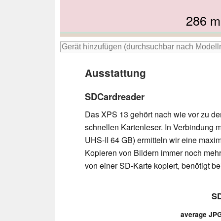
304
32
286 
304.
305.
Ausstattung
SDCardreader
Das XPS 13 gehört nach wie vor zu de
schnellen Kartenleser. In Verbindung m
UHS-II 64 GB) ermitteln wir eine maxi
Kopieren von Bildern immer noch mehr 
von einer SD-Karte kopiert, benötigt 
SD
average JPG 