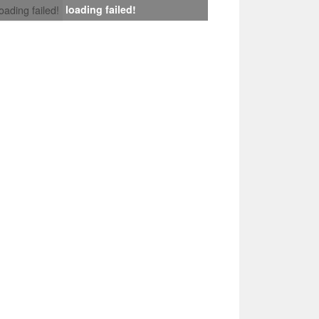
loading failed!
loading failed!