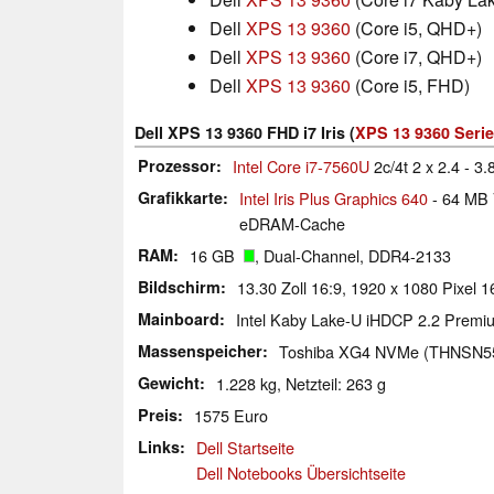
Dell
XPS 13 9360
(Core i5, QHD+)
Dell
XPS 13 9360
(Core i7, QHD+)
Dell
XPS 13 9360
(Core i5, FHD)
Dell XPS 13 9360 FHD i7 Iris (
XPS 13 9360 Serie
Prozessor
Intel Core i7-7560U
2c/4t 2 x 2.4 - 3
Grafikkarte
Intel Iris Plus Graphics 640
- 64 MB 
eDRAM-Cache
RAM
16 GB
, Dual-Channel, DDR4-2133
Bildschirm
13.30 Zoll 16:9, 1920 x 1080 Pixel 
Mainboard
Intel Kaby Lake-U iHDCP 2.2 Prem
Massenspeicher
Toshiba XG4 NVMe (THNSN
Gewicht
1.228 kg, Netzteil: 263 g
Preis
1575 Euro
Links
Dell Startseite
Dell Notebooks Übersichtseite