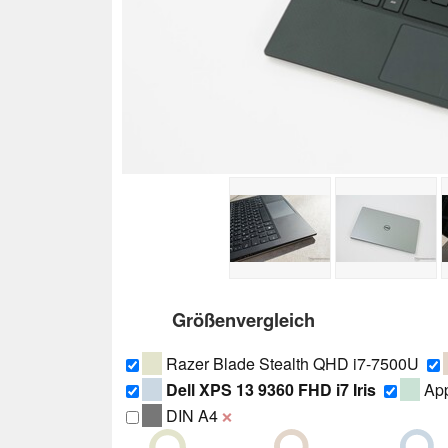
Größenvergleich
Razer Blade Stealth QHD i7-7500U
Dell XPS 13 9360 FHD i7 Iris
App
DIN A4
❌