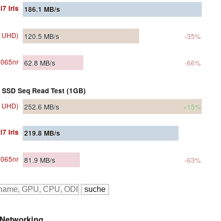
7 Iris
186.1
MB/s
, UHD)
120.5
MB/s
-35%
d065nr
62.8
MB/s
-66%
SSD Seq Read Test (1GB)
, UHD)
252.6
MB/s
+15%
7 Iris
219.8
MB/s
d065nr
81.9
MB/s
-63%
Networking