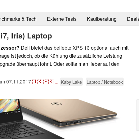
nchmarks & Tech
Externe Tests
Kaufberatung
Deal
i7, Iris) Laptop
rozessor?
Dell bietet das beliebte XPS 13 optional auch mit
 Frage ist jedoch, ob die Kühlung die zusätzliche Leistung
grade überhaupt lohnt. Oder sollte man lieber auf den
 am
07.11.2017
🇺🇸
🇪🇸
...
Kaby Lake
Laptop / Notebook