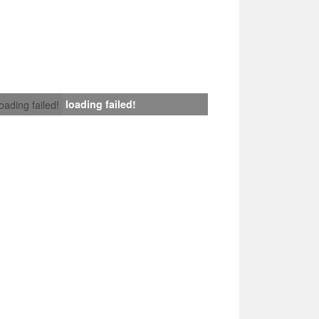
loading failed!
loading failed!