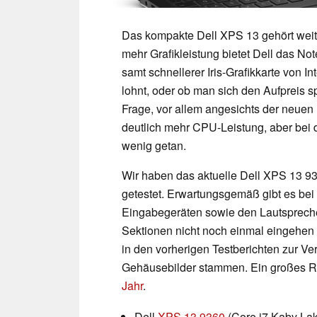
Das kompakte Dell XPS 13 gehört weite
mehr Grafikleistung bietet Dell das N
samt schnellerer Iris-Grafikkarte von I
lohnt, oder ob man sich den Aufpreis s
Frage, vor allem angesichts der neuen
deutlich mehr CPU-Leistung, aber bei d
wenig getan.
Wir haben das aktuelle Dell XPS 13 9
getestet. Erwartungsgemäß gibt es be
Eingabegeräten sowie den Lautspreche
Sektionen nicht noch einmal eingehen
in den vorherigen Testberichten zur V
Gehäusebilder stammen. Ein großes R
Jahr
.
Dell
XPS 13 9360
(Core i7 Kaby La