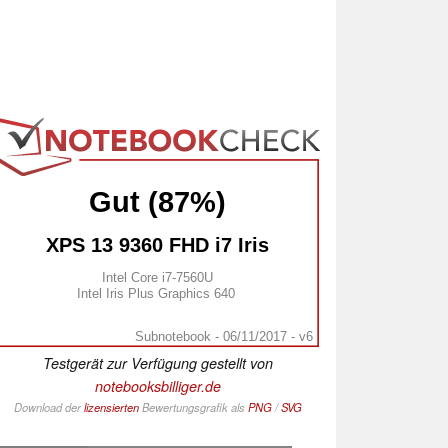
Gut (87%)
XPS 13 9360 FHD i7 Iris
Intel Core i7-7560U
Intel Iris Plus Graphics 640
Subnotebook - 06/11/2017 - v6
Testgerät zur Verfügung gestellt von
notebooksbilliger.de
Download der
lizensierten
Bewertungsgrafik als
PNG
/
SVG