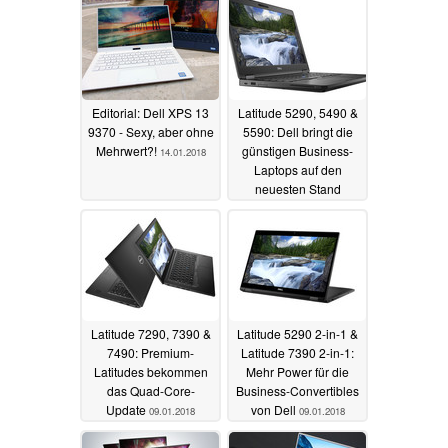
Editorial: Dell XPS 13
Latitude 5290, 5490 &
9370 - Sexy, aber ohne
5590: Dell bringt die
Mehrwert?!
günstigen Business-
14.01.2018
Laptops auf den
neuesten Stand
09.01.2018
Latitude 7290, 7390 &
Latitude 5290 2-in-1 &
7490: Premium-
Latitude 7390 2-in-1:
Latitudes bekommen
Mehr Power für die
das Quad-Core-
Business-Convertibles
Update
von Dell
09.01.2018
09.01.2018