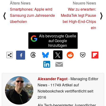
Ältere News
Neuere News
Smartphones: Apple wird
War zu erwarten:
⟨
⟩
Samsung zum Jahresende
MediaTek legt Pause
überholen
bei High-End-Chips
ein
Als bevorzugte Quelle
auf Google
hinzufügen
Alexander Fagot
- Managing Editor
News
- 11749 Artikel auf
Notebookcheck veröffentlicht
seit
2016
Als Tech-begeisterter Jugendlicher