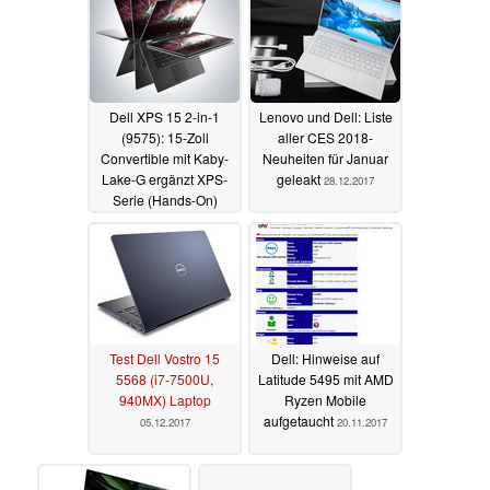
Dell XPS 15 2-in-1
Lenovo und Dell: Liste
(9575): 15-Zoll
aller CES 2018-
Convertible mit Kaby-
Neuheiten für Januar
Lake-G ergänzt XPS-
geleakt
28.12.2017
Serie (Hands-On)
09.01.2018
Test Dell Vostro 15
Dell: Hinweise auf
5568 (i7-7500U,
Latitude 5495 mit AMD
940MX) Laptop
Ryzen Mobile
aufgetaucht
05.12.2017
20.11.2017