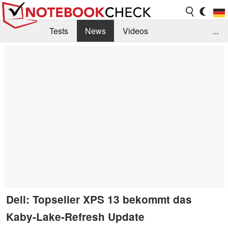
Tests
News
Videos
...
Benchmarks & Tech
Externe Tests
Kaufberatung
Deals
Suche
Jobs
Forum
Dell: Topseller XPS 13 bekommt das
Kaby-Lake-Refresh Update