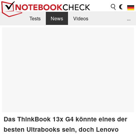
Tests
News
Videos
...
Benchmarks & Tech
Externe Tests
Kaufberatung
Deals
Suche
Jobs
Forum
Das ThinkBook 13x G4 könnte eines der
besten Ultrabooks sein, doch Lenovo