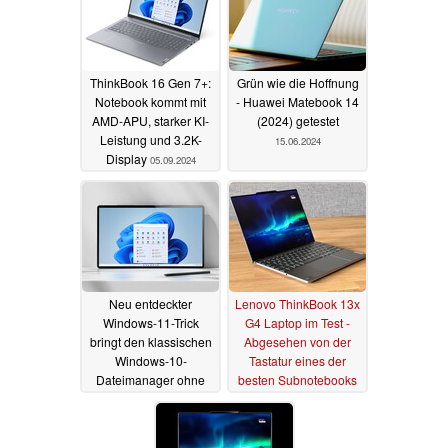
ThinkBook 16 Gen 7+:
Grün wie die Hoffnung
Notebook kommt mit
- Huawei Matebook 14
AMD-APU, starker KI-
(2024) getestet
Leistung und 3.2K-
15.06.2024
Display
05.09.2024
Neu entdeckter
Lenovo ThinkBook 13x
Windows-11-Trick
G4 Laptop im Test -
bringt den klassischen
Abgesehen von der
Windows-10-
Tastatur eines der
Dateimanager ohne
besten Subnotebooks
Registry-Hacks zurück
23.05.2024
05.06.2024