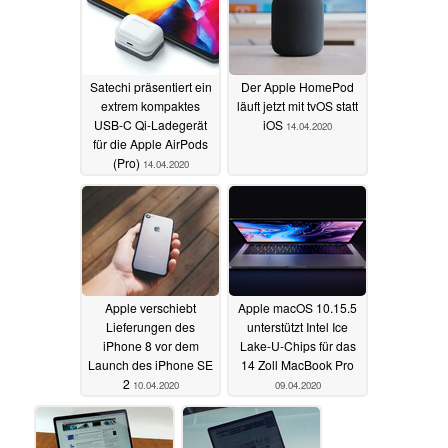
Satechi präsentiert ein
Der Apple HomePod
extrem kompaktes
läuft jetzt mit tvOS statt
USB-C Qi-Ladegerät
iOS
14.04.2020
für die Apple AirPods
(Pro)
14.04.2020
Apple verschiebt
Apple macOS 10.15.5
Lieferungen des
unterstützt Intel Ice
iPhone 8 vor dem
Lake-U-Chips für das
Launch des iPhone SE
14 Zoll MacBook Pro
2
10.04.2020
09.04.2020