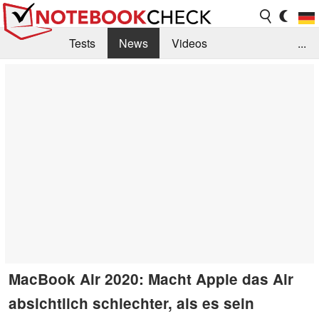
Tests
News
Videos
...
Benchmarks & Tech
Externe Tests
Kaufberatung
Deals
Suche
Jobs
Forum
MacBook Air 2020: Macht Apple das Air
absichtlich schlechter, als es sein