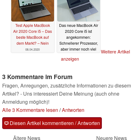
Test Apple MacBook
Das neue MacBook Air
Air 2020 Core i5 – Das
2020 Core i5 ist
beste MacBook auf
angekommen:
dem Markt? – Nein
Schnellerer Prozessor,
aber immer noch viel
08.04.2020
Weitere Artikel
zu laut
31.03.2020
anzeigen
3 Kommentare im Forum
Fragen, Anregungen, zusätzliche Informationen zu diesem
Artikel? - Uns interessiert Deine Meinung (auch ohne
Anmeldung möglich)!
Alle 3 Kommentare lesen
/
Antworten
Diesen Artikel kommentieren / Antworten
Ältere News
Neuere News