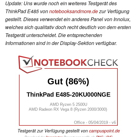
Update: Uns wurde noch ein weiteres Testgerät des
ThinkPad E485 von
notebooksandmore.de
zur Verfügung
gestellt. Dieses verwendet ein anderes Panel von Innolux,
welches sich qualitativ doch recht deutlich von dem ersten
Testgerät unterscheidet. Die entsprechenden
Informationen sind in der Display-Sektion verfügbar.
Gut (86%)
ThinkPad E485-20KU000NGE
AMD Ryzen 5 2500U
AMD Radeon RX Vega 8 (Ryzen 2000/3000)
Office - 05/04/2019 - v6
Testgerät zur Verfügung gestellt von
campuspoint.de
Download der
lizensierten
Bewertungsgrafik als
PNG
/
SVG