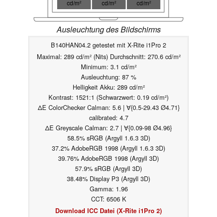
cd/m²
cd/m²
cd/m²
Ausleuchtung des Bildschirms
B140HAN04.2 getestet mit X-Rite i1Pro 2
Maximal: 289 cd/m² (Nits) Durchschnitt: 270.6 cd/m²
Minimum: 3.1 cd/m²
Ausleuchtung: 87 %
Helligkeit Akku: 289 cd/m²
Kontrast: 1521:1 (Schwarzwert: 0.19 cd/m²)
ΔE ColorChecker Calman: 5.6 | ∀{0.5-29.43 Ø4.71}
calibrated: 4.7
ΔE Greyscale Calman: 2.7 | ∀{0.09-98 Ø4.96}
58.5% sRGB (Argyll 1.6.3 3D)
37.2% AdobeRGB 1998 (Argyll 1.6.3 3D)
39.76% AdobeRGB 1998 (Argyll 3D)
57.9% sRGB (Argyll 3D)
38.48% Display P3 (Argyll 3D)
Gamma: 1.96
CCT: 6506 K
Download ICC Datei (X-Rite i1Pro 2)