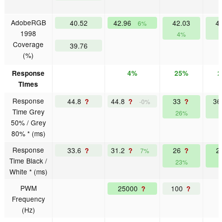
AdobeRGB
40.52
42.96
42.03
4
6%
1998
4%
Coverage
39.76
(%)
Response
4%
25%
Times
Response
44.8
44.8
33
36
?
?
?
-0%
Time Grey
26%
50% / Grey
80% * (ms)
Response
33.6
31.2
26
2
?
?
?
7%
Time Black /
23%
White * (ms)
PWM
25000
100
?
?
Frequency
(Hz)