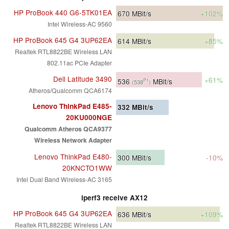
HP ProBook 440 G6-5TK01EA
670
MBit/s
+102%
Intel Wireless-AC 9560
HP ProBook 645 G4 3UP62EA
614
MBit/s
+85%
Realtek RTL8822BE Wireless LAN
802.11ac PCIe Adapter
Dell Latitude 3490
+61%
536
MBit/s
P1
(538
)
Atheros/Qualcomm QCA6174
Lenovo ThinkPad E485-
332
MBit/s
20KU000NGE
Qualcomm Atheros QCA9377
Wireless Network Adapter
Lenovo ThinkPad E480-
300
MBit/s
-10%
20KNCTO1WW
Intel Dual Band Wireless-AC 3165
iperf3 receive AX12
HP ProBook 645 G4 3UP62EA
636
MBit/s
+109%
Realtek RTL8822BE Wireless LAN