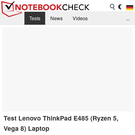
Tests
News
Videos
...
Benchmarks & Tech
Externe Tests
Kaufberatung
Deals
Suche
Jobs
Forum
Test Lenovo ThinkPad E485 (Ryzen 5,
Vega 8) Laptop