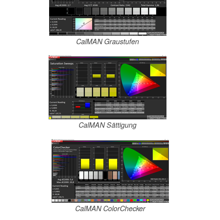
CalMAN Graustufen
CalMAN Sättigung
CalMAN ColorChecker