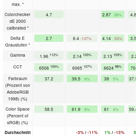
max. *
Colorchecker
4.7
2.87
4.8
39%
dE 2000
calibrated *
Delta E
2.7
6.4
4.14
3.5
-137%
-53%
Graustufen *
Gamma
112%
103%
103%
1.96
2.14
2.13
2.
CCT
100%
107%
98%
6506
6065
6624
70
Farbraum
37.2
39.5
39
37.
6%
5%
(Prozent von
AdobeRGB
1998) (%)
Color Space
58.5
61.9
61
59.
6%
4%
(Percent of
sRGB) (%)
Durchschnitt
-3%
/
-11%
1%
/
-15%
5