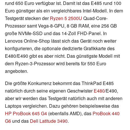
rund 650 Euro verfügbar ist. Damit ist das E485 rund 100
Euro günstiger als ein vergleichbares Intel-Modell. In dem
Testgerät stecken der
Ryzen 5 2500U
Quad-Core-
Prozessor samt Vega-8-GPU, 8 GB RAM, eine 256 GB
große NVMe-SSD und das 14-Zoll FHD-Panel. In
Lenovos Online-Shop lässt sich das Gerät noch weiter
konfigurieren, die optionale dedizierte Grafikkarte des
E480/E490 gibt es aber nicht. Das günstigste Modell mit
dem Ryzen-3-Prozessor wird bereits für 550 Euro
angeboten.
Die größte Konkurrenz bekommt das ThinkPad E485
natürlich durch seine eigenen Geschwister
E480
/E490,
aber wir werden das Testgerät natürlich auch mit anderen
Laptops vergleichen. Dazu gehören beispielsweise das
HP ProBook 645 G4
(ebenfalls AMD), das
ProBook 440
G6
und das
Dell Latitude 3490
.