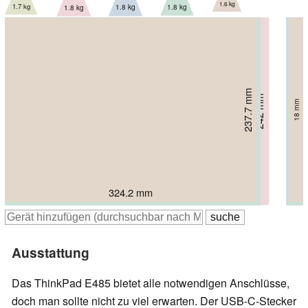
1.6 kg
1.7 kg
1.8 kg
1.8 kg
1.8 kg
237.7 mm
240 mm
242 mm
242 mm
242 mm
20.9 mm
21.9 mm
19.9 mm
18 mm
21 mm
324.2 mm
340 mm
329 mm
329 mm
339 mm
Ausstattung
Das ThinkPad E485 bietet alle notwendigen Anschlüsse,
doch man sollte nicht zu viel erwarten. Der USB-C-Stecker