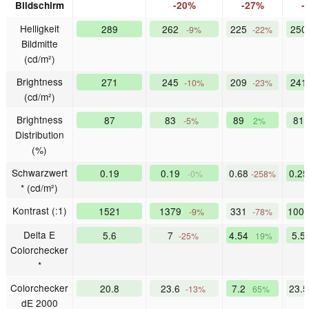
Bildschirm
-20%
-27%
-
Helligkeit
289
262
225
25
-9%
-22%
Bildmitte
(cd/m²)
Brightness
271
245
209
24
-10%
-23%
(cd/m²)
Brightness
87
83
89
81
-5%
2%
Distribution
(%)
Schwarzwert
0.19
0.19
0.68
0.2
-0%
-258%
* (cd/m²)
Kontrast (:1)
1521
1379
331
100
-9%
-78%
Delta E
5.6
7
4.54
5.5
-25%
19%
Colorchecker
*
Colorchecker
20.8
23.6
7.2
23.
-13%
65%
dE 2000