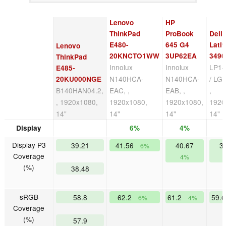
Lenovo
HP
ThinkPad
ProBook
Dell
E480-
645 G4
Lati
Lenovo
20KNCTO1WW
3UP62EA
3490
ThinkPad
Innolux
Innolux
LP1
E485-
N140HCA-
N140HCA-
/ LG
20KU000NGE
B140HAN04.2,
EAC, ,
EAB, ,
,
, 1920x1080,
1920x1080,
1920x1080,
1920
14"
14"
14"
14"
Display
6%
4%
Display P3
39.21
41.56
40.67
3
6%
Coverage
4%
(%)
38.48
sRGB
58.8
62.2
61.2
59.
6%
4%
Coverage
(%)
57.9