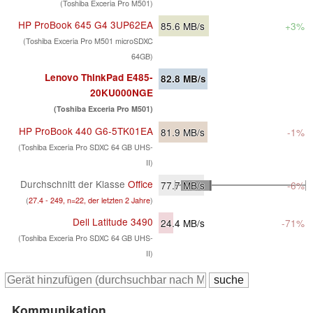
(Toshiba Exceria Pro M501)
HP ProBook 645 G4 3UP62EA
85.6
MB/s
+3%
(Toshiba Exceria Pro M501 microSDXC
64GB)
Lenovo ThinkPad E485-
82.8
MB/s
20KU000NGE
(Toshiba Exceria Pro M501)
HP ProBook 440 G6-5TK01EA
81.9
MB/s
-1%
(Toshiba Exceria Pro SDXC 64 GB UHS-
II)
Durchschnitt der Klasse
Office
77.7
MB/s
-6%
(
27.4 - 249, n=22, der letzten 2 Jahre
)
Dell Latitude 3490
24.4
MB/s
-71%
(Toshiba Exceria Pro SDXC 64 GB UHS-
II)
Kommunikation