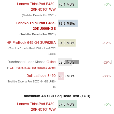
Lenovo ThinkPad E480-
76.1
MB/s
+3%
20KNCTO1WW
(Toshiba Exceria Pro M501)
Lenovo ThinkPad E485-
73.8
MB/s
20KU000NGE
(Toshiba Exceria Pro M501)
HP ProBook 645 G4 3UP62EA
64.8
MB/s
-12%
(Toshiba Exceria Pro M501 microSDXC
64GB)
Durchschnitt der Klasse
Office
52.3
MB/s
-29%
(
19.8 - 198.5, n=23, der letzten 2 Jahre
)
Dell Latitude 3490
23.6
MB/s
-68%
(Toshiba Exceria Pro SDXC 64 GB UHS-
II)
maximum AS SSD Seq Read Test (1GB)
Lenovo ThinkPad E480-
87.3
MB/s
+5%
20KNCTO1WW