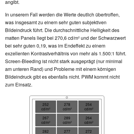
angibt.
In unserem Fall werden die Werte deutlich übertroffen,
was insgesamt zu einem sehr guten subjektiven
Bildeindruck führt. Die durchschnittliche Helligkeit des
matten Panels liegt bei 270,6 cd/m² und der Schwarzwert
bei sehr guten 0,19, was im Endeffekt zu einem
exzellenten Kontrastverhältnis von mehr als 1.500:1 führt.
Screen-Bleeding ist nicht stark ausgeprägt (nur minimal
am unteren Rand) und Probleme mit einem körnigen
Bildeindruck gibt es ebenfalls nicht. PWM kommt nicht
zum Einsatz.
252
278
254
cd/m²
cd/m²
cd/m²
267
289
264
cd/m²
cd/m²
cd/m²
282
277
272