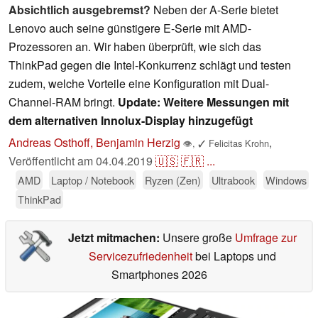
Absichtlich ausgebremst?
Neben der A-Serie bietet
Lenovo auch seine günstigere E-Serie mit AMD-
Prozessoren an. Wir haben überprüft, wie sich das
ThinkPad gegen die Intel-Konkurrenz schlägt und testen
zudem, welche Vorteile eine Konfiguration mit Dual-
Channel-RAM bringt.
Update: Weitere Messungen mit
dem alternativen Innolux-Display hinzugefügt
Andreas Osthoff, Benjamin Herzig
,
👁
,
✓
Felicitas Krohn
Veröffentlicht am
04.04.2019
🇺🇸
🇫🇷
...
AMD
Laptop / Notebook
Ryzen (Zen)
Ultrabook
Windows
ThinkPad
Jetzt mitmachen:
Unsere große
Umfrage zur
Servicezufriedenheit
bei Laptops und
Smartphones 2026