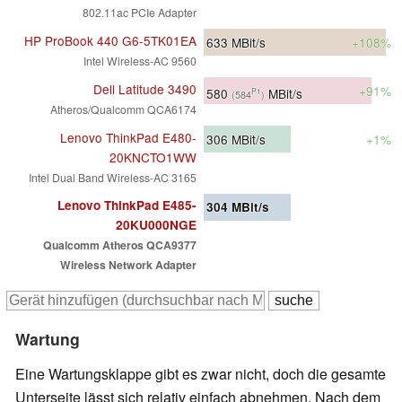
802.11ac PCIe Adapter
HP ProBook 440 G6-5TK01EA
633
MBit/s
+108%
Intel Wireless-AC 9560
Dell Latitude 3490
+91%
580
MBit/s
P1
(584
)
Atheros/Qualcomm QCA6174
Lenovo ThinkPad E480-
306
MBit/s
+1%
20KNCTO1WW
Intel Dual Band Wireless-AC 3165
Lenovo ThinkPad E485-
304
MBit/s
20KU000NGE
Qualcomm Atheros QCA9377
Wireless Network Adapter
Wartung
Eine Wartungsklappe gibt es zwar nicht, doch die gesamte
Unterseite lässt sich relativ einfach abnehmen. Nach dem