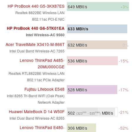
HP ProBook 440 G5-3KX87ES
649
MBit/s
+3%
Realtek 8822BE Wireless LAN
802.11ac PCI-E NIC
HP ProBook 440 G6-5TK01EA
633
MBit/s
Intel Wireless-AC 9560
Acer TravelMate X3410-M-866T
632
MBit/s
0%
Intel Dual Band Wireless-AC 7265
Lenovo ThinkPad A485-
536
MBit/s
-15%
20MU000CGE
Realtek RTL8822BE Wireless LAN
802.11ac PCIe Adapter
Fujitsu Lifebook E548
528
MBit/s
-17%
Intel 8265 Tri-Band WiFi (Oak Peak)
Network Adapter
Huawei MateBook D 14 W50F
-21%
502
MBit/s
min
max
(323
- 535
)
Intel Dual Band Wireless-AC 8265
Lenovo ThinkPad E480-
306
MBit/s
-52%