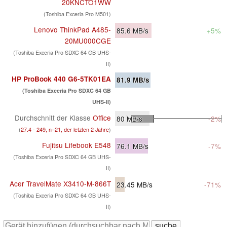
20KNCTO1WW
(Toshiba Exceria Pro M501)
Lenovo ThinkPad A485-
85.6
MB/s
+5%
20MU000CGE
(Toshiba Exceria Pro SDXC 64 GB UHS-
II)
HP ProBook 440 G6-5TK01EA
81.9
MB/s
(Toshiba Exceria Pro SDXC 64 GB
UHS-II)
Durchschnitt der Klasse
Office
80
MB/s
-2%
(
27.4 - 249, n=21, der letzten 2 Jahre
)
Fujitsu Lifebook E548
76.1
MB/s
-7%
(Toshiba Exceria Pro SDXC 64 GB UHS-
II)
Acer TravelMate X3410-M-866T
23.45
MB/s
-71%
(Toshiba Exceria Pro SDXC 64 GB UHS-
II)