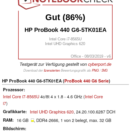
Gut (86%)
HP ProBook 440 G6-5TK01EA
Intel Core i7-8565U
Intel UHD Graphics 620
Office - 08/03/2019 - v6
Testgerät zur Verfügung gestellt von
cyberport.de
Download der
lizensierten
Bewertungsgrafik als
PNG
/
SVG
HP ProBook 440 G6-5TK01EA (
ProBook 440 G6 Serie
)
Prozessor
Intel Core i7-8565U
4c/8t 4 x 1.8 - 4.6 GHz (
Intel Core
i7
)
Grafikkarte
Intel UHD Graphics 620
, 24.20.100.6287 DCH
RAM
16 GB
, DDR4-2666, 1 von 2 belegt, max. 32 GB
Bildschirm