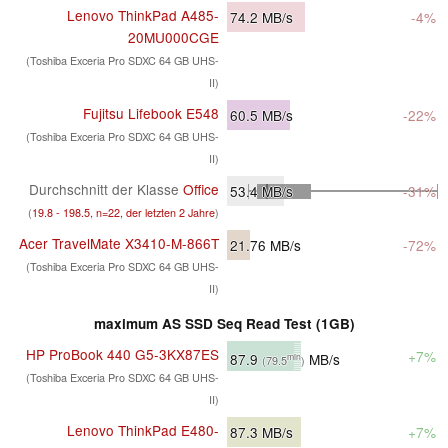
Lenovo ThinkPad A485-
74.2
MB/s
-4%
20MU000CGE
(Toshiba Exceria Pro SDXC 64 GB UHS-
II)
Fujitsu Lifebook E548
60.5
MB/s
-22%
(Toshiba Exceria Pro SDXC 64 GB UHS-
II)
Durchschnitt der Klasse
Office
53.4
MB/s
-31%
(
19.8 - 198.5, n=22, der letzten 2 Jahre
)
Acer TravelMate X3410-M-866T
21.76
MB/s
-72%
(Toshiba Exceria Pro SDXC 64 GB UHS-
II)
maximum AS SSD Seq Read Test (1GB)
HP ProBook 440 G5-3KX87ES
+7%
87.9
MB/s
min
(79.5
)
(Toshiba Exceria Pro SDXC 64 GB UHS-
II)
Lenovo ThinkPad E480-
87.3
MB/s
+7%