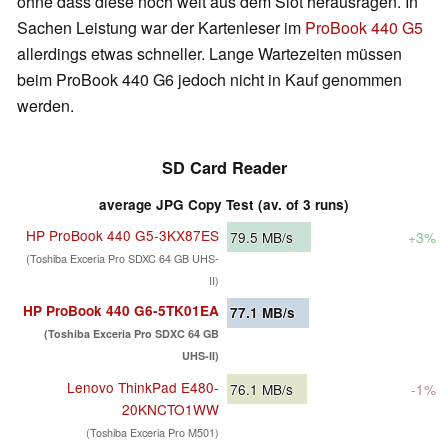
ohne dass diese noch weit aus dem Slot herausragen. In
Sachen Leistung war der Kartenleser im
ProBook 440 G5
allerdings etwas schneller. Lange Wartezeiten müssen
beim ProBook 440 G6 jedoch nicht in Kauf genommen
werden.
SD Card Reader
average JPG Copy Test (av. of 3 runs)
HP ProBook 440 G5-3KX87ES
79.5
MB/s
+3%
(Toshiba Exceria Pro SDXC 64 GB UHS-
II)
HP ProBook 440 G6-5TK01EA
77.1
MB/s
(Toshiba Exceria Pro SDXC 64 GB
UHS-II)
Lenovo ThinkPad E480-
76.1
MB/s
-1%
20KNCTO1WW
(Toshiba Exceria Pro M501)