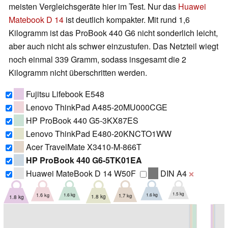
meisten Vergleichsgeräte hier im Test. Nur das
Huawei
Matebook D 14
ist deutlich kompakter. Mit rund 1,6
Kilogramm ist das ProBook 440 G6 nicht sonderlich leicht,
aber auch nicht als schwer einzustufen. Das Netzteil wiegt
noch einmal 339 Gramm, sodass insgesamt die 2
Kilogramm nicht überschritten werden.
Fujitsu Lifebook E548
Lenovo ThinkPad A485-20MU000CGE
HP ProBook 440 G5-3KX87ES
Lenovo ThinkPad E480-20KNCTO1WW
Acer TravelMate X3410-M-866T
HP ProBook 440 G6-5TK01EA
Huawei MateBook D 14 W50F
DIN A4
❌
1.5 kg
1.6 kg
1.6 kg
1.6 kg
1.7 kg
1.8 kg
1.8 kg