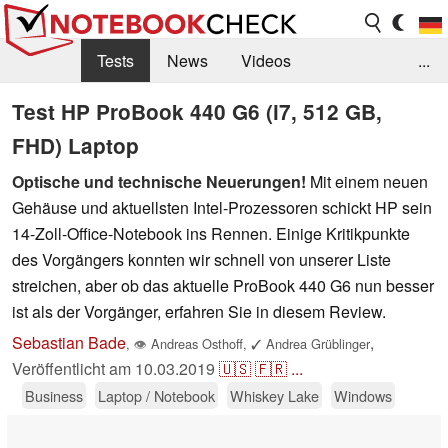
Tests
News
Videos
...
Benchmarks & Tech
Externe Tests
Test HP ProBook 440 G6 (i7, 512 GB,
FHD) Laptop
Kaufberatung
Deals
Suche
Jobs
Optische und technische Neuerungen!
Mit einem neuen
Forum
Gehäuse und aktuellsten Intel-Prozessoren schickt HP sein
14-Zoll-Office-Notebook ins Rennen. Einige Kritikpunkte
des Vorgängers konnten wir schnell von unserer Liste
streichen, aber ob das aktuelle ProBook 440 G6 nun besser
ist als der Vorgänger, erfahren Sie in diesem Review.
Sebastian Bade
,
,
👁
Andreas Osthoff
,
✓
Andrea Grüblinger
Veröffentlicht am
10.03.2019
🇺🇸
🇫🇷
...
Business
Laptop / Notebook
Whiskey Lake
Windows