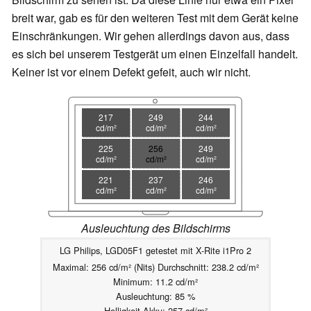
breit war, gab es für den weiteren Test mit dem Gerät keine
Einschränkungen. Wir gehen allerdings davon aus, dass
es sich bei unserem Testgerät um einen Einzelfall handelt.
Keiner ist vor einem Defekt gefeit, auch wir nicht.
217
249
244
cd/m²
cd/m²
cd/m²
225
256
249
cd/m²
cd/m²
cd/m²
221
237
246
cd/m²
cd/m²
cd/m²
Ausleuchtung des Bildschirms
LG Philips, LGD05F1 getestet mit X-Rite i1Pro 2
Maximal: 256 cd/m² (Nits) Durchschnitt: 238.2 cd/m²
Minimum: 11.2 cd/m²
Ausleuchtung: 85 %
Helligkeit Akku: 257 cd/m²