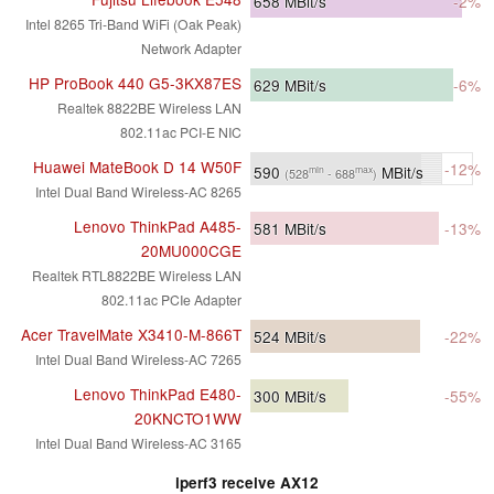
658
MBit/s
-2%
Intel 8265 Tri-Band WiFi (Oak Peak)
Network Adapter
HP ProBook 440 G5-3KX87ES
629
MBit/s
-6%
Realtek 8822BE Wireless LAN
802.11ac PCI-E NIC
Huawei MateBook D 14 W50F
-12%
590
MBit/s
min
max
(528
- 688
)
Intel Dual Band Wireless-AC 8265
Lenovo ThinkPad A485-
581
MBit/s
-13%
20MU000CGE
Realtek RTL8822BE Wireless LAN
802.11ac PCIe Adapter
Acer TravelMate X3410-M-866T
524
MBit/s
-22%
Intel Dual Band Wireless-AC 7265
Lenovo ThinkPad E480-
300
MBit/s
-55%
20KNCTO1WW
Intel Dual Band Wireless-AC 3165
iperf3 receive AX12