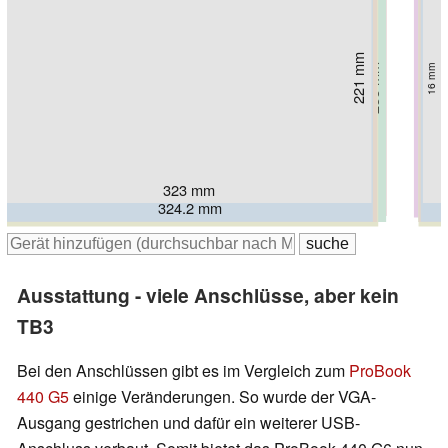
221 mm
232.5 mm
237.7 mm
234 mm
19.95 mm
16 mm
238 mm
238 mm
242 mm
19.9 mm
24 mm
19.9 mm
18 mm
20 mm
323 mm
336.6 mm
334 mm
324.2 mm
328 mm
336 mm
329 mm
Ausstattung - viele Anschlüsse, aber kein
TB3
Bei den Anschlüssen gibt es im Vergleich zum
ProBook
440 G5
einige Veränderungen. So wurde der VGA-
Ausgang gestrichen und dafür ein weiterer USB-