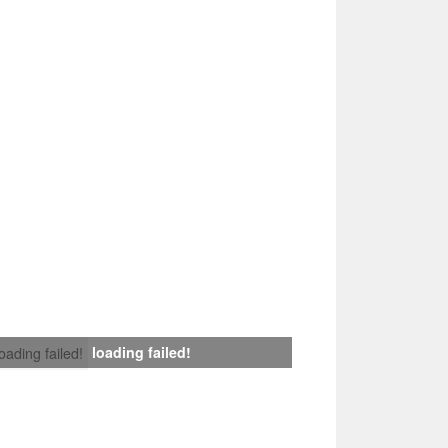
loading failed!
loading failed!