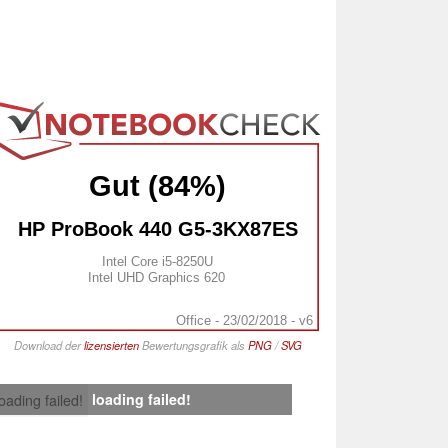
Gut (84%)
HP ProBook 440 G5-3KX87ES
Intel Core i5-8250U
Intel UHD Graphics 620
Office - 23/02/2018 - v6
Download der
lizensierten
Bewertungsgrafik als
PNG
/
SVG
loading failed!
loading failed!