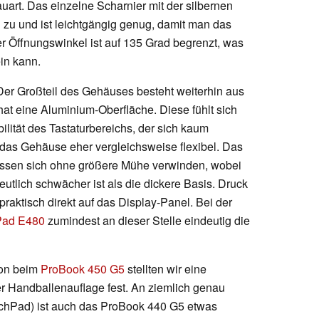
auart. Das einzelne Scharnier mit der silbernen
 zu und ist leichtgängig genug, damit man das
er Öffnungswinkel ist auf 135 Grad begrenzt, was
in kann.
 Der Großteil des Gehäuses besteht weiterhin aus
hat eine Aluminium-Oberfläche. Diese fühlt sich
ilität des Tastaturbereichs, der sich kaum
 das Gehäuse eher vergleichsweise flexibel. Das
lassen sich ohne größere Mühe verwinden, wobei
utlich schwächer ist als die dickere Basis. Druck
praktisch direkt auf das Display-Panel. Bei der
Pad E480
zumindest an dieser Stelle eindeutig die
hon beim
ProBook 450 G5
stellten wir eine
r Handballenauflage fest. An ziemlich genau
uchPad) ist auch das ProBook 440 G5 etwas