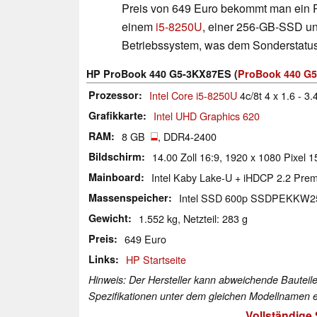
Preis von 649 Euro bekommt man ein P
einem
i5-8250U
, einer 256-GB-SSD un
Betriebssystem, was dem Sonderstatus
HP ProBook 440 G5-3KX87ES (
ProBook 440 G5
Prozessor
Intel Core i5-8250U
4c/8t 4 x 1.6 - 3
Grafikkarte
Intel UHD Graphics 620
RAM
8 GB
, DDR4-2400
Bildschirm
14.00 Zoll 16:9, 1920 x 1080 Pixel 
Mainboard
Intel Kaby Lake-U + iHDCP 2.2 Pr
Massenspeicher
Intel SSD 600p SSDPEKKW
Gewicht
1.552 kg, Netzteil: 283 g
Preis
649 Euro
Links
HP Startseite
Hinweis: Der Hersteller kann abweichende Bauteile
Spezifikationen unter dem gleichen Modellnamen e
Vollständige