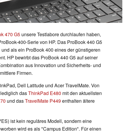
ok 470 G5
unsere Testlabore durchlaufen haben,
er ProBook-400-Serie von HP. Das ProBook 440 G5
4
und als ein ProBook 400 eines der günstigeren
t. HP bewirbt das ProBook 440 G5 auf seiner
ombination aus Innovation und Sicherheits- und
mittlere Firmen.
inkPad, Dell Latitude und Acer TravelMate. Von
lediglich das
ThinkPad E480
mit den aktuellsten
470
und das
TravelMate P449
enthalten ältere
S) ist kein reguläres Modell, sondern eine
eworben wird es als "Campus Edition". Für einen