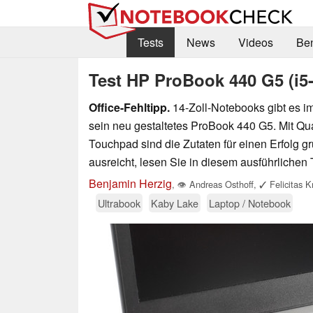
Tests
News
Videos
Be
Test HP ProBook 440 G5 (i5
Office-Fehltipp.
14-Zoll-Notebooks gibt es im 
sein neu gestaltetes ProBook 440 G5. Mit Q
Touchpad sind die Zutaten für einen Erfolg 
ausreicht, lesen Sie in diesem ausführlichen 
Benjamin Herzig
,
👁
Andreas Osthoff
,
✓
Felicitas K
Ultrabook
Kaby Lake
Laptop / Notebook