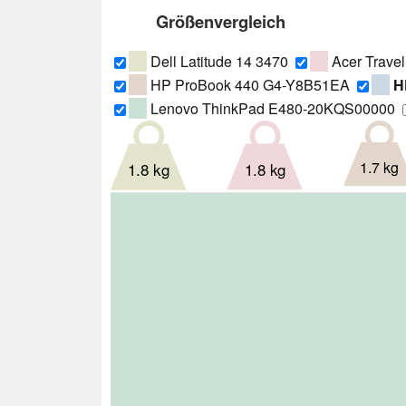
Größenvergleich
Dell Latitude 14 3470
Acer Trave
HP ProBook 440 G4-Y8B51EA
H
Lenovo ThinkPad E480-20KQS00000
1.7 kg
1.8 kg
1.8 kg