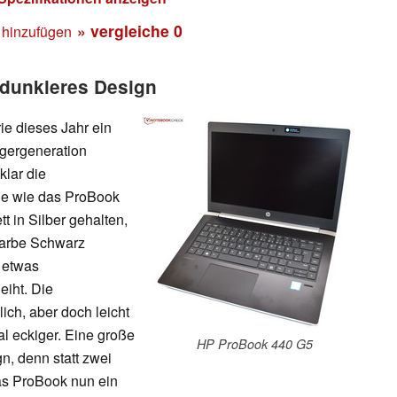
» vergleiche
0
 hinzufügen
 dunkleres Design
e dieses Jahr ein
gergeneration
lar die
le wie das ProBook
 in Silber gehalten,
Farbe Schwarz
n etwas
eiht. Die
ch, aber doch leicht
l eckiger. Eine große
HP ProBook 440 G5
n, denn statt zwei
as ProBook nun ein