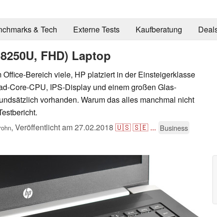
nchmarks & Tech
Externe Tests
Kaufberatung
Deal
-8250U, FHD) Laptop
Office-Bereich viele, HP platziert in der Einsteigerklasse
uad-Core-CPU, IPS-Display und einem großen Glas-
grundsätzlich vorhanden. Warum das alles manchmal nicht
Testbericht.
,
Veröffentlicht am
27.02.2018
🇺🇸
🇸🇪
...
Business
rohn