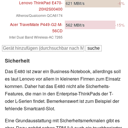
Lenovo ThinkPad E470-
621
MBit/s
-6%
20H2S00400
Atheros/Qualcomm QCA6174
Acer TravelMate P449-G2-M-
562
MBit/s
-15%
56CD
Intel Dual Band Wireless-AC 7265
Sicherheit
Das E480 ist zwar ein Business-Notebook, allerdings soll
es laut Lenovo vor allem in kleineren Firmen zum Einsatz
kommen. Daher hat das E480 nicht alle Sicherheits-
Features, die man in den Enterprise-ThinkPads der T-
oder L-Serien findet. Bemerkenswert ist zum Beispiel der
fehlende Smartcard-Slot.
Eine Grundausstattung mit Sicherheitsmerkmalen gibt es
aber. Dazu gehört neben TPM 2.0 auch ein touchbasierter