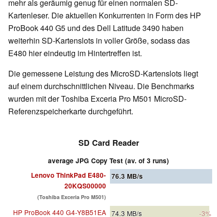
mehr als geräumig genug für einen normalen SD-
Kartenleser. Die aktuellen Konkurrenten in Form des HP
ProBook 440 G5 und des Dell Latitude 3490 haben
weiterhin SD-Kartenslots in voller Größe, sodass das
E480 hier eindeutig im Hintertreffen ist.
Die gemessene Leistung des MicroSD-Kartenslots liegt
auf einem durchschnittlichen Niveau. Die Benchmarks
wurden mit der Toshiba Exceria Pro M501 MicroSD-
Referenzspeicherkarte durchgeführt.
SD Card Reader
average JPG Copy Test (av. of 3 runs)
Lenovo ThinkPad E480-
76.3
MB/s
20KQS00000
(Toshiba Exceria Pro M501)
HP ProBook 440 G4-Y8B51EA
74.3
MB/s
-3%