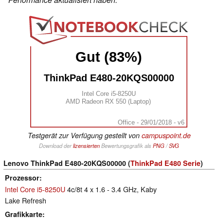
Gut (83%)
ThinkPad E480-20KQS00000
Intel Core i5-8250U
AMD Radeon RX 550 (Laptop)
Office - 29/01/2018 - v6
Testgerät zur Verfügung gestellt von
campuspoint.de
Download der
lizensierten
Bewertungsgrafik als
PNG
/
SVG
Lenovo ThinkPad E480-20KQS00000 (
ThinkPad E480 Serie
)
Prozessor
Intel Core i5-8250U
4c/8t 4 x 1.6 - 3.4 GHz, Kaby
Lake Refresh
Grafikkarte