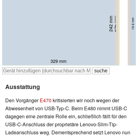
236 mm
239 mm
242 mm
242 mm
243 mm
22.3 mm
20.3 mm
23.7 mm
19.9 mm
23 mm
342 mm
343.2 mm
329 mm
339 mm
342 mm
Ausstattung
Den Vorgänger
E470
kritisierten wir noch wegen der
Abwesenheit von USB-Typ-C. Beim E480 nimmt USB-C
dagegen eine zentrale Rolle ein, schließlich fällt für den
USB-C-Anschluss der proprietäre Lenovo-Slim-Tip-
Ladeanschluss weg. Dementsprechend setzt Lenovo nun