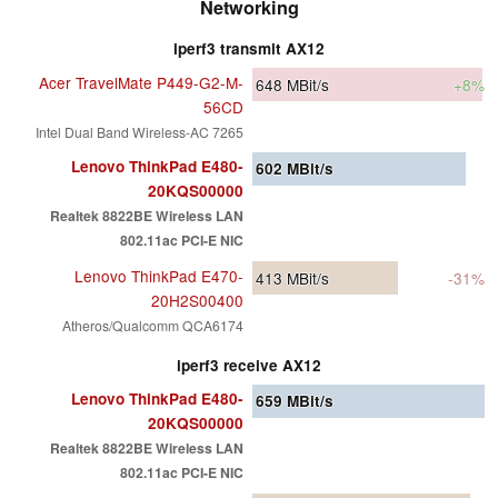
Networking
iperf3 transmit AX12
Acer TravelMate P449-G2-M-
648
MBit/s
+8%
56CD
Intel Dual Band Wireless-AC 7265
Lenovo ThinkPad E480-
602
MBit/s
20KQS00000
Realtek 8822BE Wireless LAN
802.11ac PCI-E NIC
Lenovo ThinkPad E470-
413
MBit/s
-31%
20H2S00400
Atheros/Qualcomm QCA6174
iperf3 receive AX12
Lenovo ThinkPad E480-
659
MBit/s
20KQS00000
Realtek 8822BE Wireless LAN
802.11ac PCI-E NIC