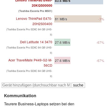
Lenovo ThinkPad E480-
83.6
MB/s
20KQS00000
(Toshiba Exceria Pro M501)
Lenovo ThinkPad E470-
81
MB/s
-3%
20H2S00400
(Toshiba Exceria Pro SDXC 64 GB UHS-
II)
Dell Latitude 14 3470
27.6
MB/s
-67%
(Toshiba Exceria Pro SDXC 64 GB UHS-
II)
Acer TravelMate P449-G2-M-
27.6
MB/s
-67%
56CD
(Toshiba Exceria Pro SDXC 64 GB UHS-
II)
Kommunikation
Teurere Business-Laptops setzen bei den