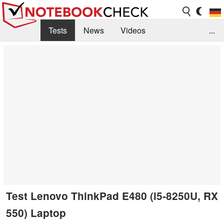
Tests
News
Videos
...
Benchmarks & Tech
Externe Tests
Kaufberatung
Deals
Suche
Jobs
Forum
Test Lenovo ThinkPad E480 (i5-8250U, RX
550) Laptop