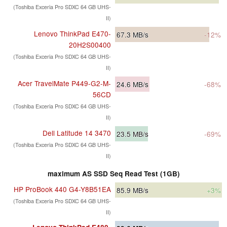
(Toshiba Exceria Pro SDXC 64 GB UHS-
II)
Lenovo ThinkPad E470-
67.3
MB/s
-12%
20H2S00400
(Toshiba Exceria Pro SDXC 64 GB UHS-
II)
Acer TravelMate P449-G2-M-
24.6
MB/s
-68%
56CD
(Toshiba Exceria Pro SDXC 64 GB UHS-
II)
Dell Latitude 14 3470
23.5
MB/s
-69%
(Toshiba Exceria Pro SDXC 64 GB UHS-
II)
maximum AS SSD Seq Read Test (1GB)
HP ProBook 440 G4-Y8B51EA
85.9
MB/s
+3%
(Toshiba Exceria Pro SDXC 64 GB UHS-
II)