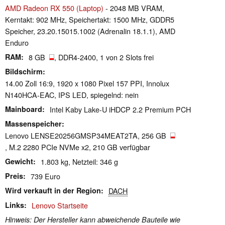
AMD Radeon RX 550 (Laptop)
- 2048 MB VRAM,
Kerntakt: 902 MHz, Speichertakt: 1500 MHz, GDDR5
Speicher, 23.20.15015.1002 (Adrenalin 18.1.1), AMD
Enduro
RAM
8 GB
, DDR4-2400, 1 von 2 Slots frei
Bildschirm
14.00 Zoll 16:9, 1920 x 1080 Pixel 157 PPI, Innolux
N140HCA-EAC, IPS LED, spiegelnd: nein
Mainboard
Intel Kaby Lake-U iHDCP 2.2 Premium PCH
Massenspeicher
Lenovo LENSE20256GMSP34MEAT2TA, 256 GB
, M.2 2280 PCIe NVMe x2, 210 GB verfügbar
Gewicht
1.803 kg, Netzteil: 346 g
Preis
739 Euro
Wird verkauft in der Region
DACH
Links
Lenovo Startseite
Hinweis: Der Hersteller kann abweichende Bauteile wie