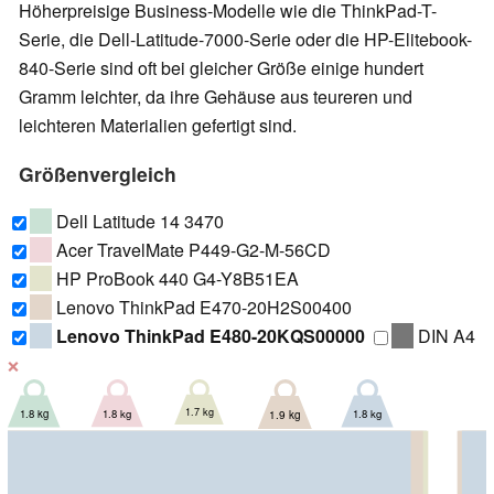
Höherpreisige Business-Modelle wie die ThinkPad-T-
Serie, die Dell-Latitude-7000-Serie oder die HP-Elitebook-
840-Serie sind oft bei gleicher Größe einige hundert
Gramm leichter, da ihre Gehäuse aus teureren und
leichteren Materialien gefertigt sind.
Größenvergleich
Dell Latitude 14 3470
Acer TravelMate P449-G2-M-56CD
HP ProBook 440 G4-Y8B51EA
Lenovo ThinkPad E470-20H2S00400
Lenovo ThinkPad E480-20KQS00000
DIN A4
❌
1.7 kg
1.8 kg
1.8 kg
1.8 kg
1.9 kg