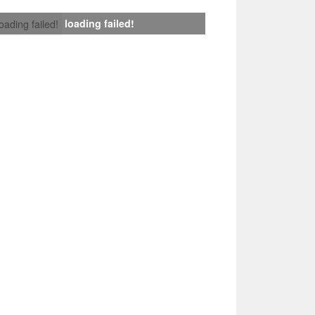
loading failed!
loading failed!