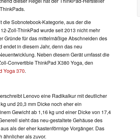
rechend dieser Regel hat der ThinkPad-Hersteller
-ThinkPads.
t die Sobnotebook-Kategorie, aus der die
12-Zoll-ThinkPad wurde seit 2013 nicht mehr
 der Gründe für das mittelmäßige Abschneiden des
nd endet in diesem Jahr, denn das neu
 Neuentwicklung. Neben diesem Gerät umfasst die
Zoll-Convertible ThinkPad X380 Yoga, den
d Yoga 370
.
schreibt Lenovo eine Radikalkur mit deutlicher
 kg und 20,3 mm Dicke noch eher ein
nem Gewicht ab 1,16 kg und einer Dicke von 17,4
 Generell sieht das neu-gestaltete Gehäuse des
aus als der eher kastenförmige Vorgänger. Das
h ähnlicher als zuvor.