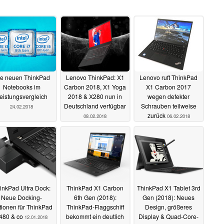
le neuen ThinkPad
Lenovo ThinkPad: X1
Lenovo ruft ThinkPad
Notebooks im
Carbon 2018, X1 Yoga
X1 Carbon 2017
eistungsvergleich
2018 & X280 nun in
wegen defekter
Deutschland verfügbar
Schrauben teilweise
24.02.2018
zurück
08.02.2018
06.02.2018
inkPad Ultra Dock:
ThinkPad X1 Carbon
ThinkPad X1 Tablet 3rd
Neue Docking-
6th Gen (2018):
Gen (2018): Neues
tionen für ThinkPad
ThinkPad-Flaggschiff
Design, größeres
480 & co
bekommt ein deutlich
Display & Quad-Core-
12.01.2018