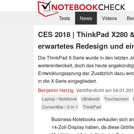
Tests
News
Videos
Be
CES 2018 | ThinkPad X280 &
erwartetes Redesign und 
Die ThinkPad X-Serie wurde in den letzten J
weiterentwickelt, doch das heute angekündigt
Entwicklungssprung dar. Zusätzlich dazu wi
in die X-Serie eingegliedert.
Benjamin Herzig
,
Veröffentlicht am
04.01.20
Laptop / Notebook
Ultrabook
Touchscreen
Convertible / 2-in-1
ThinkPad
Business-Notebooks verkaufen sich am
14-Zoll-Display haben, da diese Größ