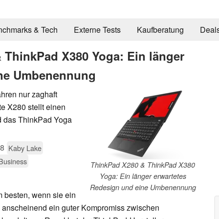
nchmarks & Tech
Externe Tests
Kaufberatung
Deal
 ThinkPad X380 Yoga: Ein länger
eine Umbenennung
ahren nur zaghaft
e X280 stellt einen
rd das ThinkPad Yoga
18
Kaby Lake
Business
ThinkPad X280 & ThinkPad X380
Yoga: Ein länger erwartetes
Redesign und eine Umbenennung
 besten, wenn sie ein
e anscheinend ein guter Kompromiss zwischen