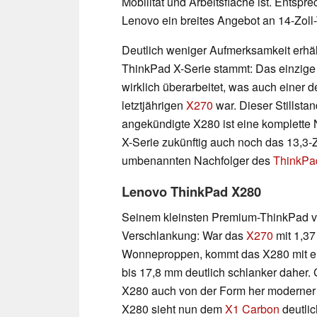
Mobilität und Arbeitsfläche ist. Entsp
Lenovo ein breites Angebot an 14-Zoll
Deutlich weniger Aufmerksamkeit erhäl
ThinkPad X-Serie stammt: Das einzige 
wirklich überarbeitet, was auch einer
letztjährigen
X270
war. Dieser Stillsta
angekündigte X280 ist eine komplette
X-Serie zukünftig auch noch das 13,3-
umbenannten Nachfolger des
ThinkPa
Lenovo ThinkPad X280
Seinem kleinsten Premium-ThinkPad ver
Verschlankung: War das
X270
mit 1,37
Wonneproppen, kommt das X280 mit ei
bis 17,8 mm deutlich schlanker daher.
X280 auch von der Form her moderner 
X280 sieht nun dem
X1 Carbon
deutlic