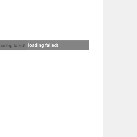
loading failed!
loading failed!