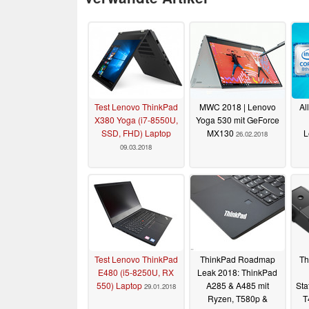
Test Lenovo ThinkPad
MWC 2018 | Lenovo
Al
X380 Yoga (i7-8550U,
Yoga 530 mit GeForce
SSD, FHD) Laptop
MX130
L
26.02.2018
09.03.2018
Test Lenovo ThinkPad
ThinkPad Roadmap
Th
E480 (i5-8250U, RX
Leak 2018: ThinkPad
550) Laptop
A285 & A485 mit
Sta
29.01.2018
Ryzen, T580p &
T