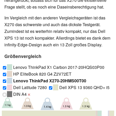
herangerückt, sodass sich für das X270 die existentielle
Frage stellt, ob es noch eine Daseinsberechtigung hat.
Im Vergleich mit den anderen Vergleichsgeräten ist das
X270 das schwerste und auch das dickste Testgerät.
Zumindest ist es weiterhin relativ kompakt, nur das Dell
XPS 13 ist noch kompakter. Allerdings bietet es dank dem
infinity-Edge-Design auch ein 13 Zoll großes Display.
Größenvergleich
Lenovo ThinkPad X1 Carbon 2017-20HQS03P00
HP EliteBook 820 G4 Z2V72ET
Lenovo ThinkPad X270-20HMS00T00
Dell Latitude 7280
Dell XPS 13 9360 QHD+ i5
DIN A4
❌
1.1 kg
1.3 kg
1.3 kg
1.3 kg
1.4 kg