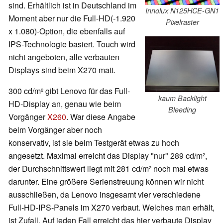
sind. Erhältlich ist in Deutschland im
Innolux N125HCE-GN1
Moment aber nur die Full-HD(-1.920
Pixelraster
x 1.080)-Option, die ebenfalls auf
IPS-Technologie basiert. Touch wird
nicht angeboten, alle verbauten
Displays sind beim X270 matt.
300
cd/m² gibt Lenovo für das Full-
kaum Backlight
HD-Display an, genau wie beim
Bleeding
Vorgänger
X260
. War diese Angabe
beim Vorgänger aber noch
konservativ, ist sie beim Testgerät etwas zu hoch
angesetzt. Maximal erreicht das Display "nur" 289
cd/m²,
der Durchschnittswert liegt mit 281
cd/m² noch mal etwas
darunter. Eine größere Serienstreuung können wir nicht
ausschließen, da Lenovo insgesamt vier verschiedene
Full-HD-IPS-Panels im X270 verbaut. Welches man erhält,
ist Zufall. Auf jeden Fall erreicht das hier verbaute Display