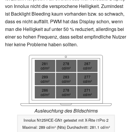
von Innolux nicht die versprochene Helligkeit. Zumindest
ist Backlight Bleeding kaum vorhanden bzw. so schwach,
dass es nicht auffällt. PWM hat das Display schon, wenn
man die Helligkeit auf unter 50 % reduziert, allerdings bei
einer so hohen Frequenz, dass selbst empfindliche Nutzer
hier keine Probleme haben sollten.
281
278
287
cd/m²
cd/m²
cd/m²
289
283
277
cd/m²
cd/m²
cd/m²
286
278
271
cd/m²
cd/m²
cd/m²
Ausleuchtung des Bildschirms
Innolux N125HCE-GN1 getestet mit X-Rite i1Pro 2
Maximal: 289 cd/m² (Nits) Durchschnitt: 281.1 cd/m²