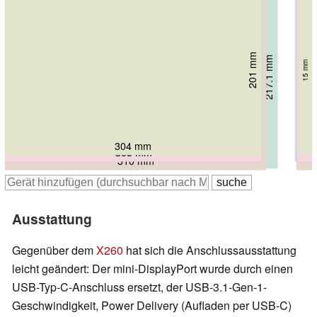
208.5 mm
201 mm
217.1 mm
218.9 mm
209 mm
20.3 mm
15 mm
15.95 mm
18 mm
18.9 mm
304 mm
305.5 mm
305 mm
323.5 mm
310 mm
Ausstattung
Gegenüber dem
X260
hat sich die Anschlussausstattung
leicht geändert: Der mini-DisplayPort wurde durch einen
USB-Typ-C-Anschluss ersetzt, der USB-3.1-Gen-1-
Geschwindigkeit, Power Delivery (Aufladen per USB-C)