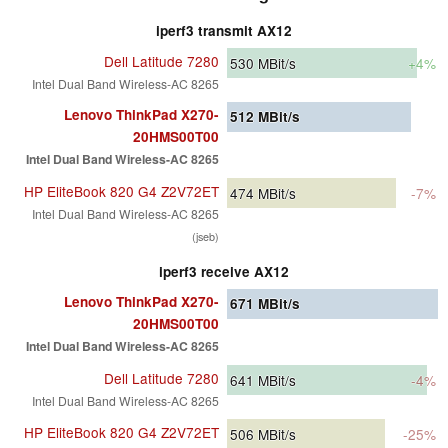
iperf3 transmit AX12
Dell Latitude 7280
530
MBit/s
+4%
Intel Dual Band Wireless-AC 8265
Lenovo ThinkPad X270-
512
MBit/s
20HMS00T00
Intel Dual Band Wireless-AC 8265
HP EliteBook 820 G4 Z2V72ET
474
MBit/s
-7%
Intel Dual Band Wireless-AC 8265
(jseb)
iperf3 receive AX12
Lenovo ThinkPad X270-
671
MBit/s
20HMS00T00
Intel Dual Band Wireless-AC 8265
Dell Latitude 7280
641
MBit/s
-4%
Intel Dual Band Wireless-AC 8265
HP EliteBook 820 G4 Z2V72ET
506
MBit/s
-25%