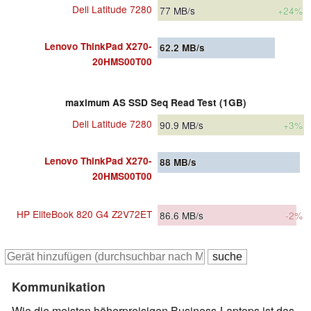
Dell Latitude 7280
77
MB/s
+24%
Lenovo ThinkPad X270-
62.2
MB/s
20HMS00T00
maximum AS SSD Seq Read Test (1GB)
Dell Latitude 7280
90.9
MB/s
+3%
Lenovo ThinkPad X270-
88
MB/s
20HMS00T00
HP EliteBook 820 G4 Z2V72ET
86.6
MB/s
-2%
Kommunikation
Wie die meisten höherpreisigen Business-Laptops ist das