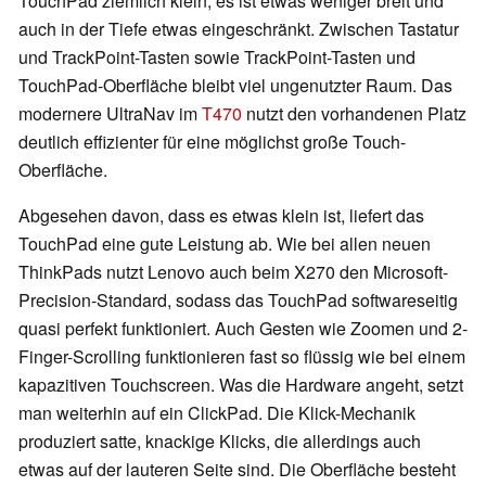
TouchPad ziemlich klein, es ist etwas weniger breit und
auch in der Tiefe etwas eingeschränkt. Zwischen Tastatur
und TrackPoint-Tasten sowie TrackPoint-Tasten und
TouchPad-Oberfläche bleibt viel ungenutzter Raum. Das
modernere UltraNav im
T470
nutzt den vorhandenen Platz
deutlich effizienter für eine möglichst große Touch-
Oberfläche.
Abgesehen davon, dass es etwas klein ist, liefert das
TouchPad eine gute Leistung ab. Wie bei allen neuen
ThinkPads nutzt Lenovo auch beim X270 den Microsoft-
Precision-Standard, sodass das TouchPad softwareseitig
quasi perfekt funktioniert. Auch Gesten wie Zoomen und 2-
Finger-Scrolling funktionieren fast so flüssig wie bei einem
kapazitiven Touchscreen. Was die Hardware angeht, setzt
man weiterhin auf ein ClickPad. Die Klick-Mechanik
produziert satte, knackige Klicks, die allerdings auch
etwas auf der lauteren Seite sind. Die Oberfläche besteht