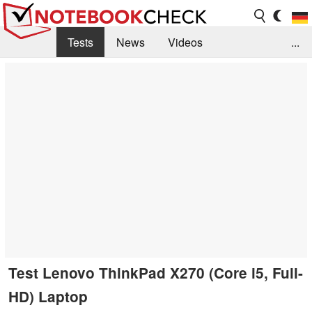
Tests
News
Videos
...
Benchmarks & Tech
Externe Tests
Kaufberatung
Deals
Suche
Jobs
Forum
Test Lenovo ThinkPad X270 (Core i5, Full-
HD) Laptop