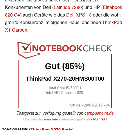
Konkurrenten von Dell (
Latitude 7280
) und HP (
Elitebook
820 G4
) auch Geräte wie das
Dell XPS 13
oder die wohl
größte Konkurrenz im eigenen Haus, das neue
ThinkPad
X1 Carbon
.
Gut (85%)
ThinkPad X270-20HMS00T00
Intel Core i5-7200U
Intel HD Graphics 620
Office - 29/03/2017 - v6
Testgerät zur Verfügung gestellt von
campuspoint.de
Download der
lizensierten
Bewertungsgrafik als
PNG
/
SVG
20HN0016GE (
ThinkPad X270 Serie
)