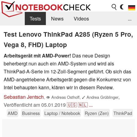
Tests
News
Videos
...
Benchmarks & Tech
Externe Tests
Test Lenovo ThinkPad A285 (Ryzen 5 Pro,
Vega 8, FHD) Laptop
Kaufberatung
Deals
Suche
Jobs
Arbeitsgerät mit AMD-Power!
Das neue Design
Forum
beherbergt nun auch ein AMD-System und wird als
ThinkPad-A-Serie im 12-Zoll-Segment geführt. Ob sich das
AMD-angetriebene Arbeitsgerät gegen die Konkurrenz von
Intel behaupten kann, klären wir in diesem Review.
Sebastian Jentsch
,
,
👁
Andreas Osthoff
,
✓
Andrea Grüblinger
Veröffentlicht am
05.01.2019
🇺🇸
🇳🇱
...
AMD
Business
Laptop / Notebook
Ryzen (Zen)
ThinkPad