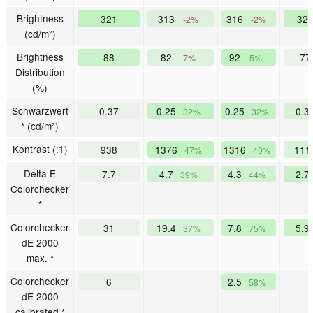
Brightness
321
313
316
32
-2%
-2%
(cd/m²)
Brightness
88
82
92
7
-7%
5%
Distribution
(%)
Schwarzwert
0.37
0.25
0.25
0.3
32%
32%
* (cd/m²)
Kontrast (:1)
938
1376
1316
11
47%
40%
Delta E
7.7
4.7
4.3
2.7
39%
44%
Colorchecker
*
Colorchecker
31
19.4
7.8
5.9
37%
75%
dE 2000
max. *
Colorchecker
6
2.5
58%
dE 2000
calibrated *