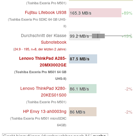
(Toshiba Exceria Pro M501)
Fujitsu Lifebook U938
165.3
MB/s
+89%
(Toshiba Exceria Pro SDXC 64 GB UHS-
II)
Durchschnitt der Klasse
99.2
MB/s
+13%
Subnotebook
(
24.9 - 195, n=8, der letzten 2 Jahre
)
Lenovo ThinkPad A285-
87.5
MB/s
20MX0002GE
(Toshiba Exceria Pro M501 64 GB
UHS-II)
Lenovo ThinkPad X280-
86.1
MB/s
-2%
20KES01S00
(Toshiba Excerie Pro M501)
HP Envy 13-ah0003ng
86
MB/s
-2%
(Toshiba Exceria Pro M501 microSDXC
64GB)