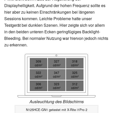
Displayhelligkeit. Aufgrund der hohen Frequenz sollte es
hier aber zu keinen Einschränkungen bei längeren
Sessions kommen. Leichte Probleme hatte unser
Testgerät bei dunklen Szenen. Hier zeigte sich vor allem
in den beiden unteren Ecken geringfügiges Backlight-
Bleeding. Bei normaler Nutzung war hiervon jedoch nichts
zu erkennen.
309
327
318
cd/m²
cd/m²
cd/m²
322
347
325
cd/m²
cd/m²
cd/m²
306
323
312
cd/m²
cd/m²
cd/m²
Ausleuchtung des Bildschirms
N125HCE-GN1 getestet mit X-Rite i1Pro 2