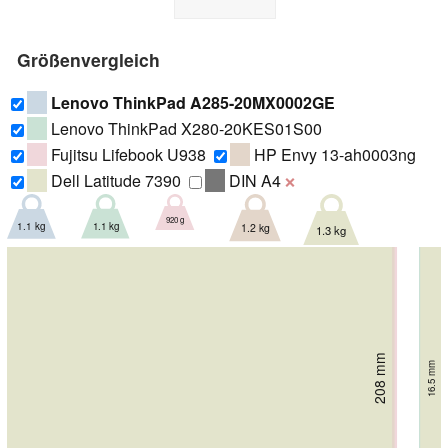
Größenvergleich
Lenovo ThinkPad A285-20MX0002GE
Lenovo ThinkPad X280-20KES01S00
Fujitsu Lifebook U938
HP Envy 13-ah0003ng
Dell Latitude 7390
DIN A4
❌
920 g
1.1 kg
1.1 kg
1.2 kg
1.3 kg
209.8 mm
209.8 mm
212.5 mm
208 mm
212 mm
16.5 mm
17.4 mm
17.4 mm
14.9 mm
15.5 mm