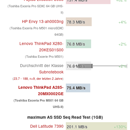
(Toshiba Exceria Pro SDXC 64 GB UHS-
II)
HP Envy 13-ah0003ng
78.3
MB/s
+4%
(Toshiba Exceria Pro M501 microSDXC
64GB)
Lenovo ThinkPad X280-
76.8
MB/s
+2%
20KES01S00
(Toshiba Excerie Pro M501)
Durchschnitt der Klasse
76.6
MB/s
+2%
Subnotebook
(
23.7 - 188, n=9, der letzten 2 Jahre
)
Lenovo ThinkPad A285-
75.4
MB/s
20MX0002GE
(Toshiba Exceria Pro M501 64 GB
UHS-II)
maximum AS SSD Seq Read Test (1GB)
Dell Latitude 7390
201.1
MB/s
+130%