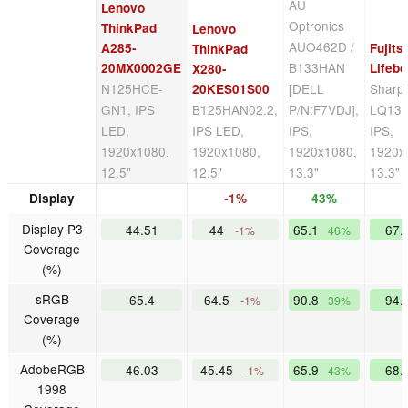
AU
Lenovo
Optronics
ThinkPad
Lenovo
AUO462D /
A285-
Fujits
ThinkPad
B133HAN
20MX0002GE
Lifeb
X280-
N125HCE-
[DELL
Sharp
20KES01S00
GN1, IPS
B125HAN02.2,
P/N:F7VDJ],
LQ13
LED,
IPS LED,
IPS,
IPS,
1920x1080,
1920x1080,
1920x1080,
1920x
12.5"
12.5"
13.3"
13.3"
Display
-1%
43%
Display P3
44.51
44
65.1
67.
-1%
46%
Coverage
(%)
sRGB
65.4
64.5
90.8
94.
-1%
39%
Coverage
(%)
AdobeRGB
46.03
45.45
65.9
68.
-1%
43%
1998