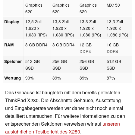
Graphics
Graphics
Graphics
MX150
620
620
620
12,5 Zoll
13,3 Zoll
13,3 Zoll
13,3 Zoll
Display
1.920 x
1.920 x
1.920 x
1.920 x
1.080 (IPS)
1.080 (IPS)
1.080 (IPS)
1.080 (IPS)
8 GB DDR4
8 GB DDR4
12 GB
16 GB
RAM
DDR4
DDR4
512 GB
256 GB
256 GB
512 GB
Speicher
SSD
SSD
SSD
SSD
90%
89%
89%
87%
Wertung
Das Gehäuse ist baugleich mit dem bereits getesteten
ThinkPad X280. Die Abschnitte Gehäuse, Ausstattung
und Eingabegeräte werden wir daher nicht noch einmal
detailliert untersuchen. Für weitere Informationen zu den
entsprechenden Sektionen verweisen wir auf
unseren
ausführlichen Testbericht des X280
.