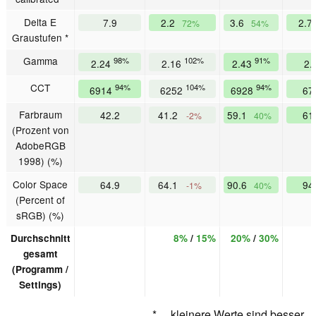
Delta E
7.9
2.2
3.6
2.7
72%
54%
Graustufen *
Gamma
98%
102%
91%
2.24
2.16
2.43
2.
CCT
94%
104%
94%
6914
6252
6928
67
Farbraum
42.2
41.2
59.1
6
-2%
40%
(Prozent von
AdobeRGB
1998) (%)
Color Space
64.9
64.1
90.6
9
-1%
40%
(Percent of
sRGB) (%)
Durchschnitt
8%
/
15%
20%
/
30%
gesamt
(Programm /
Settings)
* ... kleinere Werte sind besser