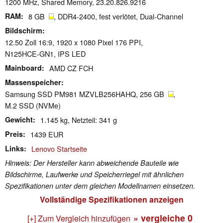
1200 MHz, Shared Memory, 23.20.826.9216
RAM
8 GB
, DDR4-2400, fest verlötet, Dual-Channel
Bildschirm
12.50 Zoll 16:9, 1920 x 1080 Pixel 176 PPI,
N125HCE-GN1, IPS LED
Mainboard
AMD CZ FCH
Massenspeicher
Samsung SSD PM981 MZVLB256HAHQ, 256 GB
,
M.2 SSD (NVMe)
Gewicht
1.145 kg, Netzteil: 341 g
Preis
1439 EUR
Links
Lenovo Startseite
Hinweis: Der Hersteller kann abweichende Bauteile wie
Bildschirme, Laufwerke und Speicherriegel mit ähnlichen
Spezifikationen unter dem gleichen Modellnamen einsetzen.
Vollständige Spezifikationen anzeigen
» vergleiche
0
[+] Zum Vergleich hinzufügen