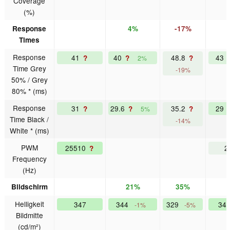
Coverage
(%)
Response
4%
-17%
Times
Response
41
40
48.8
43
?
?
?
2%
Time Grey
-19%
50% / Grey
80% * (ms)
Response
31
29.6
35.2
29
?
?
?
5%
Time Black /
-14%
White * (ms)
PWM
25510
2
?
Frequency
(Hz)
Bildschirm
21%
35%
Helligkeit
347
344
329
34
-1%
-5%
Bildmitte
(cd/m²)