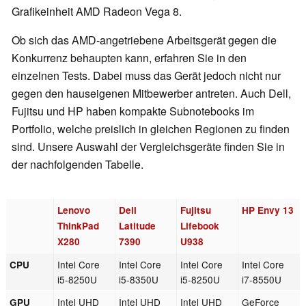
Grafikeinheit AMD Radeon Vega 8.
Ob sich das AMD-angetriebene Arbeitsgerät gegen die
Konkurrenz behaupten kann, erfahren Sie in den
einzelnen Tests. Dabei muss das Gerät jedoch nicht nur
gegen den hauseigenen Mitbewerber antreten. Auch Dell,
Fujitsu und HP haben kompakte Subnotebooks im
Portfolio, welche preislich in gleichen Regionen zu finden
sind. Unsere Auswahl der Vergleichsgeräte finden Sie in
der nachfolgenden Tabelle.
Lenovo
Dell
Fujitsu
HP Envy 13
ThinkPad
Latitude
Lifebook
X280
7390
U938
Intel Core
Intel Core
Intel Core
Intel Core
CPU
i5-8250U
i5-8350U
i5-8250U
i7-8550U
Intel UHD
Intel UHD
Intel UHD
GeForce
GPU