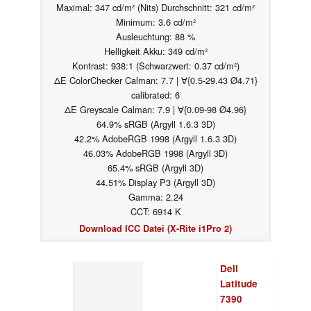
Maximal: 347 cd/m² (Nits) Durchschnitt: 321 cd/m²
Minimum: 3.6 cd/m²
Ausleuchtung: 88 %
Helligkeit Akku: 349 cd/m²
Kontrast: 938:1 (Schwarzwert: 0.37 cd/m²)
ΔE ColorChecker Calman: 7.7 | ∀{0.5-29.43 Ø4.71}
calibrated: 6
ΔE Greyscale Calman: 7.9 | ∀{0.09-98 Ø4.96}
64.9% sRGB (Argyll 1.6.3 3D)
42.2% AdobeRGB 1998 (Argyll 1.6.3 3D)
46.03% AdobeRGB 1998 (Argyll 3D)
65.4% sRGB (Argyll 3D)
44.51% Display P3 (Argyll 3D)
Gamma: 2.24
CCT: 6914 K
Download ICC Datei (X-Rite i1Pro 2)
Dell
Latitude
7390