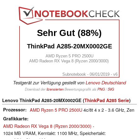
Sehr Gut (88%)
ThinkPad A285-20MX0002GE
AMD Ryzen 5 PRO 2500U
AMD Radeon RX Vega 8 (Ryzen 2000/3000)
Subnotebook - 06/01/2019 - v6
Testgerät zur Verfügung gestellt von
Lenovo Deutschland
Download der
lizensierten
Bewertungsgrafik als
PNG
/
SVG
Lenovo ThinkPad A285-20MX0002GE (
ThinkPad A285 Serie
)
Prozessor
AMD Ryzen 5 PRO 2500U
4c/8t 4 x 2 - 3.6 GHz, Zen
Grafikkarte
AMD Radeon RX Vega 8 (Ryzen 2000/3000)
-
1024 MB VRAM, Kerntakt: 1100 MHz, Speichertakt: