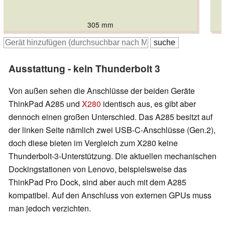
305 mm
307.7 mm
307.7 mm
307 mm
309 mm
Ausstattung - kein Thunderbolt 3
Von außen sehen die Anschlüsse der beiden Geräte
ThinkPad A285 und
X280
identisch aus, es gibt aber
dennoch einen großen Unterschied. Das A285 besitzt auf
der linken Seite nämlich zwei USB-C-Anschlüsse (Gen.2),
doch diese bieten im Vergleich zum X280 keine
Thunderbolt-3-Unterstützung. Die aktuellen mechanischen
Dockingstationen von Lenovo, beispielsweise das
ThinkPad Pro Dock, sind aber auch mit dem A285
kompatibel. Auf den Anschluss von externen GPUs muss
man jedoch verzichten.