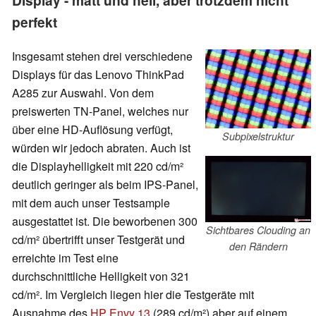
Display - matt und hell, aber trotzdem nicht
perfekt
Insgesamt stehen drei verschiedene
Displays für das Lenovo ThinkPad
A285 zur Auswahl. Von dem
preiswerten TN-Panel, welches nur
über eine HD-Auflösung verfügt,
Subpixelstruktur
würden wir jedoch abraten. Auch ist
die Displayhelligkeit mit 220 cd/m²
deutlich geringer als beim IPS-Panel,
mit dem auch unser Testsample
ausgestattet ist. Die beworbenen 300
Sichtbares Clouding an
cd/m² übertrifft unser Testgerät und
den Rändern
erreichte im Test eine
durchschnittliche Helligkeit von 321
cd/m². Im Vergleich liegen hier die Testgeräte mit
Ausnahme des
HP Envy 13
(289 cd/m²) aber auf einem