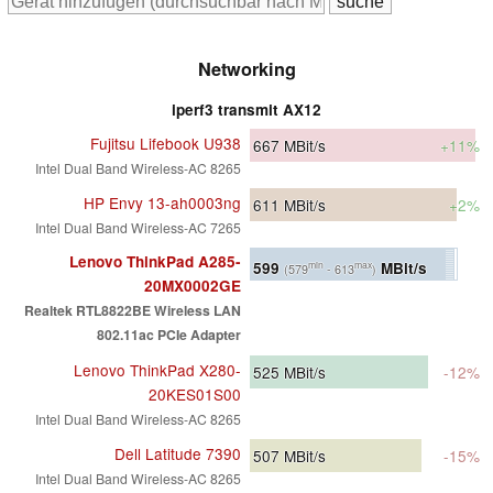
Networking
iperf3 transmit AX12
Fujitsu Lifebook U938
667
MBit/s
+11%
Intel Dual Band Wireless-AC 8265
HP Envy 13-ah0003ng
611
MBit/s
+2%
Intel Dual Band Wireless-AC 7265
Lenovo ThinkPad A285-
599
MBit/s
min
max
(579
- 613
)
20MX0002GE
Realtek RTL8822BE Wireless LAN
802.11ac PCIe Adapter
Lenovo ThinkPad X280-
525
MBit/s
-12%
20KES01S00
Intel Dual Band Wireless-AC 8265
Dell Latitude 7390
507
MBit/s
-15%
Intel Dual Band Wireless-AC 8265