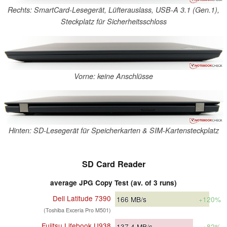
Rechts: SmartCard-Lesegerät, Lüfterauslass, USB-A 3.1 (Gen.1),
Steckplatz für Sicherheitsschloss
Vorne: keine Anschlüsse
Hinten: SD-Lesegerät für Speicherkarten & SIM-Kartensteckplatz
SD Card Reader
average JPG Copy Test (av. of 3 runs)
Dell Latitude 7390
166
MB/s
+120%
(Toshiba Exceria Pro M501)
Fujitsu Lifebook U938
137.4
MB/s
+82%