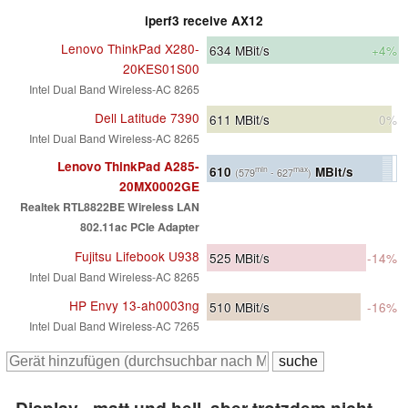
iperf3 receive AX12
Lenovo ThinkPad X280-
634
MBit/s
+4%
20KES01S00
Intel Dual Band Wireless-AC 8265
Dell Latitude 7390
611
MBit/s
0%
Intel Dual Band Wireless-AC 8265
Lenovo ThinkPad A285-
610
MBit/s
min
max
(579
- 627
)
20MX0002GE
Realtek RTL8822BE Wireless LAN
802.11ac PCIe Adapter
Fujitsu Lifebook U938
525
MBit/s
-14%
Intel Dual Band Wireless-AC 8265
HP Envy 13-ah0003ng
510
MBit/s
-16%
Intel Dual Band Wireless-AC 7265